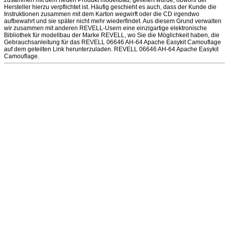
zusammen mit dem neuen Produkt modellbau, geliefert wurde, obwohl der
Hersteller hierzu verpflichtet ist. Häufig geschieht es auch, dass der Kunde die
Instruktionen zusammen mit dem Karton wegwirft oder die CD irgendwo
aufbewahrt und sie später nicht mehr wiederfindet. Aus diesem Grund verwalten
wir zusammen mit anderen REVELL-Usern eine einzigartige elektronische
Bibliothek für modellbau der Marke REVELL, wo Sie die Möglichkeit haben, die
Gebrauchsanleitung für das REVELL 06646 AH-64 Apache Easykit Camouflage
auf dem geteilten Link herunterzuladen. REVELL 06646 AH-64 Apache Easykit
Camouflage.