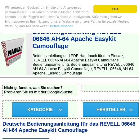
Wir verwenden Cookies, um Inhalte und Anzeigen zu
OK!
personalisieren, Funktionen für soziale Medien anbieten zu
können und die Zugriffe auf unsere Website zu analysieren. Außerdem geben wir
Informationen zu Ihrer Nutzung unserer Website an unsere Partner für soziale Medien,
BEDIENUNGSANLEITUNG
| Hier finden Sie die deutsche Anleitung!
Werbung und Analysen weiter.
Details ansehen
Bedienungsanleitung REVELL
06646 AH-64 Apache Easykit
Camouflage
Betriebsanleitung und PDF-Handbuch für den Einsatz,
REVELL 06646 AH-64 Apache Easykit Camouflage
Bedienungsanleitung, Bedienungsanleitung REVELL 06646
AH-64 Apache Easykit Camouflage, REVELL, 06646, AH-64,
Apache, Easykit, Camouflage
Nicht gefunden, was Sie suchen?
Probieren Sie es mit der Google-Suche!
KATEGORIE
HERSTELLER
Deutsche Bedienungsanleitung für das REVELL 06646
AH-64 Apache Easykit Camouflage