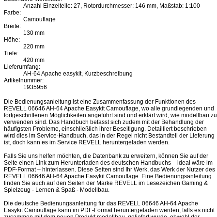
Anzahl Einzelteile: 27, Rotordurchmesser: 146 mm, Maßstab: 1:100
Farbe:
Camouflage
Breite:
130 mm
Höhe:
220 mm
Tiefe:
420 mm
Lieferumfang:
AH-64 Apache easykit, Kurzbeschreibung
Artikelnummer:
1935956
Die Bedienungsanleitung ist eine Zusammenfassung der Funktionen des
REVELL 06646 AH-64 Apache Easykit Camouflage, wo alle grundlegenden und
fortgeschrittenen Möglichkeiten angeführt sind und erklärt wird, wie modellbau zu
verwenden sind. Das Handbuch befasst sich zudem mit der Behandlung der
häufigsten Probleme, einschließlich ihrer Beseitigung. Detailliert beschrieben
wird dies im Service-Handbuch, das in der Regel nicht Bestandteil der Lieferung
ist, doch kann es im Service REVELL heruntergeladen werden.
Falls Sie uns helfen möchten, die Datenbank zu erweitern, können Sie auf der
Seite einen Link zum Herunterladen des deutschen Handbuchs – ideal wäre im
PDF-Format – hinterlassen. Diese Seiten sind Ihr Werk, das Werk der Nutzer des
REVELL 06646 AH-64 Apache Easykit Camouflage. Eine Bedienungsanleitung
finden Sie auch auf den Seiten der Marke REVELL im Lesezeichen Gaming &
Spielzeug - Lernen & Spaß - Modellbau.
Die deutsche Bedienungsanleitung für das REVELL 06646 AH-64 Apache
Easykit Camouflage kann im PDF-Format heruntergeladen werden, falls es nicht