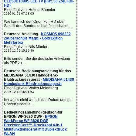
CLB50B1080S LED TV (Flat, 50 Zoll, Full-
HD)
Eingefügt von: Helmut Bäumler
2026-01-01 07:23:05
Wie kann ich den Orion Full-HD über
Satellit den Sendersuchlauf einschalten...
Deutsche Anleitung
-
KOSMOS 698232
Zauberschule Magic - Gold Edition
Mehrfarbig
Eingefügt von: Nils Münter
2025-12-25 15:15:40
Bitte senden Sie die deutsche Anlwitung
als PDF zu. ...
Deutsche Bedienungsanleitung für das
MEDISANA 51430 Handgelenk-
Blutdruckmessgerät
-
MEDISANA 51430
Handgelenk-Blutdruckmessgerät
Eingefügt von: Walter Meienberg
2025-12-13 16:24:54
Ich weiss nicht wie ich das Datum und die
Uhrzeit einstelle....
Bedienungsanleitung (deutsch)für
EPSON WF-3620 DWF
-
EPSON
WorkForce WF-3620 DWF
PrecisionCore™-Druckkopf 4-in-1
Multifunktionsgerät mit Duplexdruck
WLAN