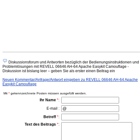
Diskussionsforum und Antworten bezüglich der Bedienungsinstruktionen und
Problemlösungen mit REVELL 06646 AH-64 Apache Easykit Camouflage -
Diskussion ist bislang leer – geben Sie als erster einen Beitrag ein
Neuen Kommentar/Anfrage/Antwort eingeben zu REVELL 06646 AH-64 Apache
Easykit Camouflage
Mit
*
gekennzeichnete Posten müssen ausgefüllt werden.
Ihr Name
*
:
E-mail :
Betreff
*
:
Text des Beitrags
*
: