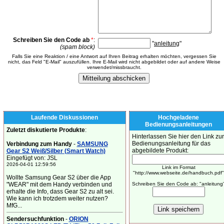
Schreiben Sie den Code ab
*
:
"
anleitung
"
(spam block)
Falls Sie eine Reaktion / eine Antwort auf Ihren Beitrag erhalten möchten, vergessen Sie
nicht, das Feld "E-Mail" auszufüllen. Ihre E-Mail wird nicht abgebildet oder auf andere Weise
verwendet/missbraucht.
Laufende Diskussionen
Hochgeladene
Bedienungsanleitungen
Zuletzt diskutierte Produkte
:
Hinterlassen Sie hier den Link zur
Bedienungsanleitung für das
Verbindung zum Handy
-
SAMSUNG
abgebildete Produkt:
Gear S2 Weiß/Silber (Smart Watch)
Eingefügt von: JSL
2026-04-01 12:59:56
Link im Format
"http://www.webseite.de/handbuch.pdf"
Wollte Samsung Gear S2 über die App
"WEAR" mit dem Handy verbinden und
Schreiben Sie den Code ab: "anleitung
erhalte die Info, dass Gear S2 zu alt sei.
Wie kann ich trotzdem weiter nutzen?
MfG...
Sendersuchfunktion
-
ORION