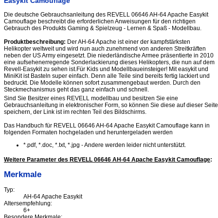
Easykit Camouflage
Die deutsche Gebrauchsanleitung des REVELL 06646 AH-64 Apache Easykit
Camouflage beschreibt die erforderlichen Anweisungen für den richtigen
Gebrauch des Produkts Gaming & Spielzeug - Lernen & Spaß - Modellbau.
Produktbeschreibung:
Der AH-64 Apache ist einer der kampfstärksten
Helikopter weltweit und wird nun auch zunehmend von anderen Streitkräften
neben der US Army eingesetzt. Die niederländische Armee präsentierte in 2010
eine aufsehenerregende Sonderlackierung dieses Helikopters, die nun auf dem
Revell-Easykit zu sehen ist.Für Kids und Modellbaueinsteiger! Mit easykit und
MiniKit ist Basteln super einfach. Denn alle Teile sind bereits fertig lackiert und
bedruckt. Die Modelle können sofort zusammengebaut werden. Durch den
Steckmechanismus geht das ganz einfach und schnell.
Sind Sie Besitzer eines REVELL modellbau und besitzen Sie eine
Gebrauchsanleitung in elektronischer Form, so können Sie diese auf dieser Seite
speichern, der Link ist im rechten Teil des Bildschirms.
Das Handbuch für REVELL 06646 AH-64 Apache Easykit Camouflage kann in
folgenden Formaten hochgeladen und heruntergeladen werden
*.pdf, *.doc, *.txt, *.jpg - Andere werden leider nicht unterstützt.
Weitere Parameter des REVELL 06646 AH-64 Apache Easykit Camouflage
:
Merkmale
Typ:
AH-64 Apache Easykit
Altersempfehlung:
6+
Besondere Merkmale: