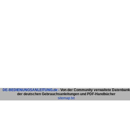
DE-BEDIENUNGSANLEITUNG.de
- Von der Community verwaltete Datenbank
der deutschen Gebrauchsanleitungen und PDF-Handbücher
sitemap.txt