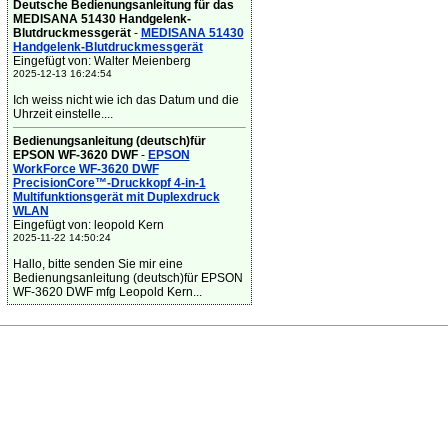
Deutsche Bedienungsanleitung für das
MEDISANA 51430 Handgelenk-
Blutdruckmessgerät
-
MEDISANA 51430
Handgelenk-Blutdruckmessgerät
Eingefügt von: Walter Meienberg
2025-12-13 16:24:54
Ich weiss nicht wie ich das Datum und die
Uhrzeit einstelle....
Bedienungsanleitung (deutsch)für
EPSON WF-3620 DWF
-
EPSON
WorkForce WF-3620 DWF
PrecisionCore™-Druckkopf 4-in-1
Multifunktionsgerät mit Duplexdruck
WLAN
Eingefügt von: leopold Kern
2025-11-22 14:50:24
Hallo, bitte senden Sie mir eine
Bedienungsanleitung (deutsch)für EPSON
WF-3620 DWF mfg Leopold Kern...