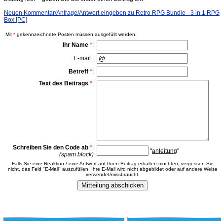
Neuen Kommentar/Anfrage/Antwort eingeben zu Retro RPG Bundle - 3 in 1 RPG
Box [PC]
Mit
*
gekennzeichnete Posten müssen ausgefüllt werden.
Ihr Name
*
:
E-mail :
Betreff
*
:
Text des Beitrags
*
:
Schreiben Sie den Code ab
*
:
"
anleitung
"
(spam block)
Falls Sie eine Reaktion / eine Antwort auf Ihren Beitrag erhalten möchten, vergessen Sie
nicht, das Feld "E-Mail" auszufüllen. Ihre E-Mail wird nicht abgebildet oder auf andere Weise
verwendet/missbraucht.