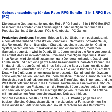
Gebrauchsanleitung für das Retro RPG Bundle - 3 in 1 RPG Box
[PC]
Die deutsche Gebrauchsanleitung des Retro RPG Bundle - 3 in 1 RPG Box [PC]
beschreibt die erforderlichen Anweisungen für den richtigen Gebrauch des
Produkts Gaming & Spielzeug - PCs & Notebooks - PC Games.
Produktbeschreibung:
Skyborn - Erleben Sie bei Skyborn ein packendes, mit
einem atemberaubend orchestralen Soundtrack untermaltes RPG-Abenteuer,
das Rollenspiel-Fans mit schrägen Charakteren, einem ausgefeilten Crafting-
System, verschiedenen Charakterklassen und einem frischen, modernen
Gameplay begeistern wird. In Deadly Sin 1 übernimmst du die Rolle von Lorelai,
die erfährt, dass sie in Wahrheit die Erbin eines mächtigen Imperiums ist! Auf
ihren Reisen wird sie mit dir zusammen ganz Dondoran erkunden. Dabei lernt
Lorelai nach und nach eine ganze Reihe bezaubernder Charaktere kennen, die
ihr dabei helfen, dem Geheimnis ihres Exils auf die Spur zu kommen, die sieben
Todsünden zu vernichten und ihr Schicksal als die wahre Prinzessin zu erfüllen!
Deadly Sin 2 glänzt mit einem gewaltig verbesserten Kampf- und Menüsystem
sowie komplett neuen Features. Du übernimmst die Rolle von Carrion Iblis in der
Geschichte von Siegfried, dem rechtmäßigen Thronfolger des Imperiums, und die
Welt stürzt tiefer und tiefer in die Finsternis. Tauche ein in eine Welt im Umbruch,
in der gleich mehrere Fraktionen um die Herrschaft über das Archaelus-Imperium
und sein Volk ringen. Nimm die mächtige Klinge von Carrion Iblis und entlarve
mit ihm und seinen Freunden ein gewaltiges Netz aus Intrigen.
Sind Sie Besitzer eines KOCH MEDIA GMBH (SOFTWARE) pc games und
besitzen Sie eine Gebrauchsanleitung in elektronischer Form, so können Sie
diese auf dieser Seite speichern, der Link ist im rechten Teil des Bildschirms.