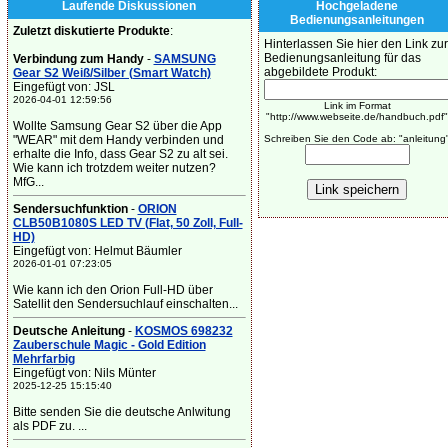
Laufende Diskussionen
Hochgeladene
Bedienungsanleitungen
Zuletzt diskutierte Produkte
:
Hinterlassen Sie hier den Link zur
Bedienungsanleitung für das
Verbindung zum Handy
-
SAMSUNG
abgebildete Produkt:
Gear S2 Weiß/Silber (Smart Watch)
Eingefügt von: JSL
2026-04-01 12:59:56
Link im Format
"http://www.webseite.de/handbuch.pdf"
Wollte Samsung Gear S2 über die App
"WEAR" mit dem Handy verbinden und
Schreiben Sie den Code ab: "anleitung
erhalte die Info, dass Gear S2 zu alt sei.
Wie kann ich trotzdem weiter nutzen?
MfG...
Sendersuchfunktion
-
ORION
CLB50B1080S LED TV (Flat, 50 Zoll, Full-
HD)
Eingefügt von: Helmut Bäumler
2026-01-01 07:23:05
Wie kann ich den Orion Full-HD über
Satellit den Sendersuchlauf einschalten...
Deutsche Anleitung
-
KOSMOS 698232
Zauberschule Magic - Gold Edition
Mehrfarbig
Eingefügt von: Nils Münter
2025-12-25 15:15:40
Bitte senden Sie die deutsche Anlwitung
als PDF zu. ...