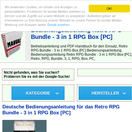
Wir verwenden Cookies, um Inhalte und Anzeigen zu
OK!
personalisieren, Funktionen für soziale Medien anbieten zu
können und die Zugriffe auf unsere Website zu analysieren. Außerdem geben wir
Informationen zu Ihrer Nutzung unserer Website an unsere Partner für soziale Medien,
BEDIENUNGSANLEITUNG
| Hier finden Sie die deutsche Anleitung!
Werbung und Analysen weiter.
Details ansehen
Bedienungsanleitung Retro RPG
Bundle - 3 in 1 RPG Box [PC]
Betriebsanleitung und PDF-Handbuch für den Einsatz, Retro
RPG Bundle - 3 in 1 RPG Box [PC] Bedienungsanleitung,
Bedienungsanleitung Retro RPG Bundle - 3 in 1 RPG Box [PC],
Retro, RPG, Bundle, 3, 1, RPG, Box, PC,
Nicht gefunden, was Sie suchen?
Probieren Sie es mit der Google-Suche!
KATEGORIE
HERSTELLER
Deutsche Bedienungsanleitung für das Retro RPG
Bundle - 3 in 1 RPG Box [PC]