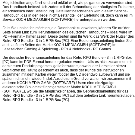
Möglichkeiten angeführt sind und erklärt wird, wie pc games zu verwenden sind.
Das Handbuch befasst sich zudem mit der Behandlung der häufigsten Probleme,
einschließlich ihrer Beseitigung. Detailliert beschrieben wird dies im Service-
Handbuch, das in der Regel nicht Bestandteil der Lieferung ist, doch kann es im
Service KOCH MEDIA GMBH (SOFTWARE) heruntergeladen werden.
Falls Sie uns helfen möchten, die Datenbank zu erweitern, können Sie auf der
Seite einen Link zum Herunterladen des deutschen Handbuchs – ideal wäre im
PDF-Format – hinterlassen. Diese Seiten sind Ihr Werk, das Werk der Nutzer des
Retro RPG Bundle - 3 in 1 RPG Box [PC]. Eine Bedienungsanleitung finden Sie
auch auf den Seiten der Marke KOCH MEDIA GMBH (SOFTWARE) im
Lesezeichen Gaming & Spielzeug - PCs & Notebooks - PC Games.
Die deutsche Bedienungsanleitung für das Retro RPG Bundle - 3 in 1 RPG Box
[PC] kann im PDF-Format heruntergeladen werden, falls es nicht zusammen mit
dem neuen Produkt pc games, geliefert wurde, obwohl der Hersteller hierzu
verpflichtet ist. Häufig geschieht es auch, dass der Kunde die Instruktionen
zusammen mit dem Karton wegwirft oder die CD irgendwo aufbewahrt und sie
später nicht mehr wiederfindet. Aus diesem Grund verwalten wir zusammen mit
anderen KOCH MEDIA GMBH (SOFTWARE)-Usern eine einzigartige
elektronische Bibliothek für pc games der Marke KOCH MEDIA GMBH
(SOFTWARE), wo Sie die Möglichkeit haben, die Gebrauchsanleitung für das
Retro RPG Bundle - 3 in 1 RPG Box [PC] auf dem geteilten Link herunterzuladen.
Retro RPG Bundle - 3 in 1 RPG Box [PC].