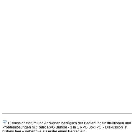
Diskussionsforum und Antworten bezüglich der Bedienungsinstruktionen und
Problemlösungen mit Retro RPG Bundle - 3 in 1 RPG Box [PC] - Diskussion ist
bislang leer – geben Sie als erster einen Beitrag ein