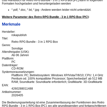
Das Handbuch für Retro RPG Bundle - 3 in 1 RPG Box [PC] kann in folgenden
Formaten hochgeladen und heruntergeladen werden
*.pdf, *.doc, *.txt, *.jpg - Andere werden leider nicht unterstützt.
Weitere Parameter des Retro RPG Bundle - 3 in 1 RPG Box [PC]
:
Merkmale
Hersteller:
rokapublish
Titel:
Retro RPG Bundle - 3 in 1 RPG Box
Genre:
Sonstige
Altersfreigabe (USK):
Ab 06 Jahren
Plattform:
PC
Datenträger:
CD-ROM
Systemvoraussetzungen:
Plattform: PC; Betriebssystem: Windows XP/Vista/7/8/10; CPU: 1,4 GHz
Pentium od. 100% kompatibler Prozessor; Speicherbedarf: ab 512 MB
RAM; Soundkarte: Soundkarte erforderlich; Grafikkarte: 3D-Grafikkarte
EAN:
4260288011488
Artikelnummer:
2026405
Die Bedienungsanleitung ist eine Zusammenfassung der Funktionen des Retro
RPG Bundle - 3 in 1 RPG Box [PC], wo alle grundlegenden und fortgeschrittenen