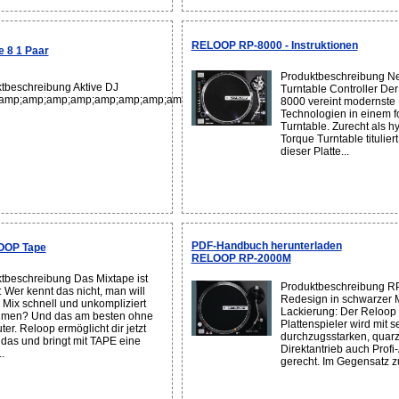
RELOOP RP-8000 - Instruktionen
 8 1 Paar
Produktbeschreibung Ne
tbeschreibung Aktive DJ
Turntable Controller De
amp;amp;amp;amp;amp;amp;amp;amp;amp;amp;amp;amp;amp;amp;amp;amp;amp
8000 vereint modernste
Technologien in einem fo
Turntable. Zurecht als h
Torque Turntable tituliert
dieser Platte...
PDF-Handbuch herunterladen
OOP Tape
RELOOP RP-2000M
tbeschreibung Das Mixtape ist
Produktbeschreibung 
: Wer kennt das nicht, man will
Redesign in schwarzer M
 Mix schnell und unkompliziert
Lackierung: Der Reloo
hmen? Und das am besten ohne
Plattenspieler wird mit 
er. Reloop ermöglicht dir jetzt
durchzugsstarken, quar
das und bringt mit TAPE eine
Direktantrieb auch Prof
.
gerecht. Im Gegensatz zu