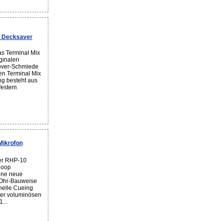
y Decksaver
s Terminal Mix
ginalen
over-Schmiede
en Terminal Mix
ng besteht aus
festem
ikrofon
er RHP-10
loop
ine neue
-Ohr-Bauweise
hnelle Cueing
der voluminösen
...