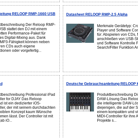
leitung RELOOP RMP-1660 USB
Datasheet RELOOP RMP-2.5 Alpha
tbeschreibung Der Reloop RMP-
Merkmale Gerätetyp: Cr
SB stattet den DJ mit einem
Player und Software Con
tten Performance-Paket für
für: Abspielen von CDs,
ves Digital-Mixing aus. Dank
anschließen von USB-Sti
 MP3-Fähigkeit können neben
und Software Kontrolle 
ren CDs auch eigene
Search/Filter Funktion An
ionen oder vorgefertig...
ad
Deutsche Gebrauchsanleitung RELOOP 
tbeschreibung Professional iPad
Produktbeschreibung Die
ller for DJAY Das Reloop
DAW-Lösung Das Reloop
 ist ein dedizierter iOS-
die intelligente DAW-Lö
ller, der mit seinem durchdachten
diejenigen, die auf der
exiblen Konzept kaum Wünsche
einem kompakten und vi
men lässt. Der Controller ist mit
MIDI-Controller für ihre 
ab iO...
Projekte s...