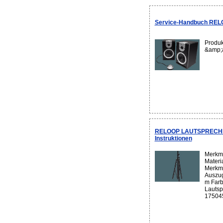
Service-Handbuch REL
Produk
&amp;
RELOOP LAUTSPRECHER
Instruktionen
Merkma
Materi
Merkma
Auszug
m Farb
Lautsp
175045