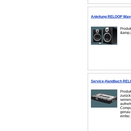
Anleitung RELOOP Wave
Produk
&amp;
Service-Handbuch REL
Produk
zurück
seinen
aufne
Comput
genau 
einfac..