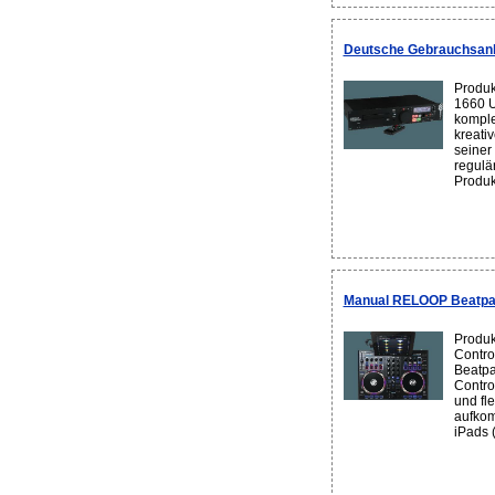
Deutsche Gebrauchsan
Produk
1660 U
komple
kreati
seiner
regulä
Produkt
Manual RELOOP Beatp
Produk
Contro
Beatpad
Contro
und fl
aufkom
iPads (