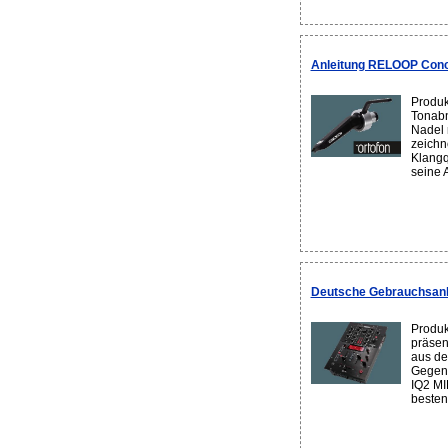
Anleitung RELOOP Conco
Produk
Tonabn
Nadel 
zeichn
Klangq
seine A
Deutsche Gebrauchsanl
Produk
präsen
aus de
Gegens
IQ2 MID
besten