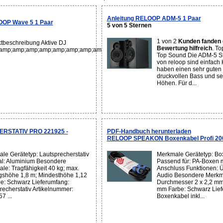
Anleitung RELOOP ADM-5 1 Paar
OOP Wave 5 1 Paar
5 von 5 Sternen
1 von 2
Kunden fanden 
tbeschreibung Aktive DJ
Bewertung hilfreich
. To
amp;amp;amp;amp;amp;amp;amp;amp;amp;amp;amp;amp;amp;amp;amp;amp;amp
Top Sound Die ADM-5 St
von reloop sind einfach 
haben einen sehr guten
druckvollen Bass und se
Höhen. Für d...
STATIV PRO 221925 -
PDF-Handbuch herunterladen
RELOOP SPEAKON Boxenkabel Profi 20
le Gerätetyp: Lautsprecherstativ
Merkmale Gerätetyp: Bo
al: Aluminium Besondere
Passend für: PA-Boxen 
le: Tragfähigkeit 40 kg; max.
Anschluss Funktionen: 
shöhe 1,8 m; Mindesthöhe 1,12
Audio Besondere Merkm
e: Schwarz Lieferumfang:
Durchmesser 2 x 2,2 m
recherstativ Artikelnummer:
mm Farbe: Schwarz Lief
7 ...
Boxenkabel inkl...