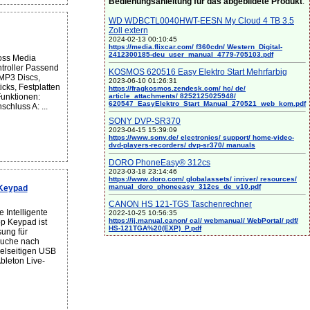
Bedienungsanleitung für das abgebildete Produkt
:
WD WDBCTL0040HWT-EESN My Cloud 4 TB 3.5
Zoll extern
2024-02-13 00:10:45
https://media.flixcar.com/ f360cdn/ Western_Digital-
2412300185-deu_user_manual_4779-705103.pdf
oss Media
troller Passend
KOSMOS 620516 Easy Elektro Start Mehrfarbig
 MP3 Discs,
2023-06-10 01:26:31
cks, Festplatten
https://fragkosmos.zendesk.com/ hc/ de/
article_attachments/ 8252125025948/
Funktionen:
620547_EasyElektro_Start_Manual_270521_web_kom.pdf
schluss A: ...
SONY DVP-SR370
2023-04-15 15:39:09
https://www.sony.de/ electronics/ support/ home-video-
dvd-players-recorders/ dvp-sr370/ manuals
DORO PhoneEasy® 312cs
2023-03-18 23:14:46
https://www.doro.com/ globalassets/ inriver/ resources/
manual_doro_phoneeasy_312cs_de_v10.pdf
Keypad
CANON HS 121-TGS Taschenrechner
 Intelligente
2022-10-25 10:56:35
https://ij.manual.canon/ cal/ webmanual/ WebPortal/ pdf/
 Keypad ist
HS-121TGA%20(EXP)_P.pdf
sung für
 Suche nach
elseitigen USB
Ableton Live-