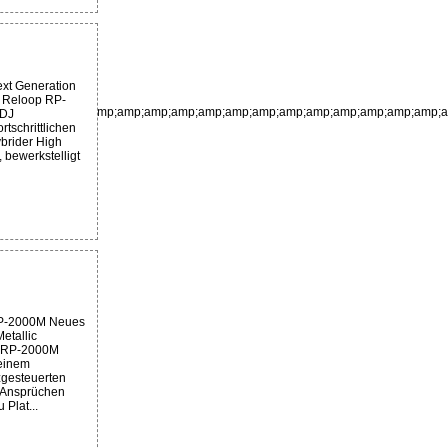
xt Generation
r Reloop RP-
;amp;amp;amp;amp;amp;amp;amp;amp;amp;amp;amp;amp;amp;amp;amp;amp;a
 DJ
rtschrittlichen
ybrider High
, bewerkstelligt
RP-2000M Neues
etallic
p RP-2000M
seinem
zgesteuerten
i-Ansprüchen
 Plat...