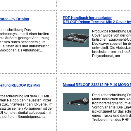
PDF-Handbuch herunterladen
rde - by Ortofon
RELOOP Reloop Terminal Mix 2 Cover b
tbeschreibung Das
Produktbeschreibung Da
ehmersystem mit einer breiten
Cover wurde von der ori
mit äußerst geringer Abnutzung
britischen Equipment-C
et sich durch besonders gute
Decksaver speziell für d
ualitäten aus und unterstreicht
entwickelt. Die Abdecku
mbitionen als Allrounder....
bruchsicherem und stoß
Polycarbonat, um ...
Manual RELOOP 232212 RHP-10 MONO M
eitung RELOOP IQ2 Midi
Produktbeschreibung D
tbeschreibung Mit dem IQ2 MIDI
Mono bereichert das Re
tiert Reloop den neuesten Mixer
Kopfhörersegment um e
r zukunftsweisenden IQ-Serie. Im
Vorhörvariante. Die Ein
atz zu seinen Vorgängern ist der
ist konzipiert für das sc
I komplett digital aufgebaut, mit
eines Tracks und dank 
, störfreien Soundeigenscha...
Treibereinheit des RHP-1