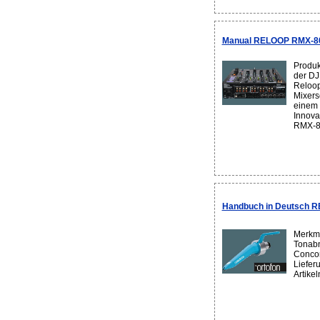
Manual RELOOP RMX-80 
Produk
der DJ
Reloop
Mixers
einem 
Innova
RMX-80 
Handbuch in Deutsch R
Merkma
Tonab
Concor
Liefer
Artike