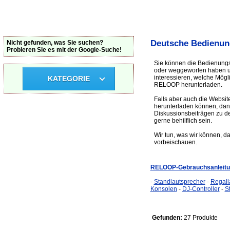
Deutsche Bedienun
Nicht gefunden, was Sie suchen?
Probieren Sie es mit der Google-Suche!
Sie können die Bedienungs
oder weggeworfen haben und
interessieren, welche Mög
KATEGORIE
RELOOP herunterladen.
Falls aber auch die Websit
herunterladen können, dan
Diskussionsbeiträgen zu d
gerne behilflich sein.
Wir tun, was wir können, d
vorbeischauen.
RELOOP-Gebrauchsanleit
-
Standlautsprecher
-
Regall
Konsolen
-
DJ-Controller
-
S
Gefunden:
27 Produkte