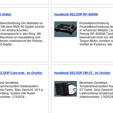
Digital
Handbook RELOOP RP-4000M
tbeschreibung Der Maßstab ist
Produktbeschreibung
! Mit dem RMX-80 Digital schickt
Produktbeschreibung N
 ein eindrucksvolles
in schwarzer Metallic La
chwergewicht in den Ring. Mit
Reloop RP-4000M Turnt
Maximum an Ausstattung und
beeindruckt nicht nur mi
tionen unterstreicht der Reloop
Torque Motor, sondern a
Digital ...
Vielfalt an Features, wie
ELOOP Concorde - by Ortofon
Handbook RELOOP OM GT - by Ortofon
le Gerätetyp:
Merkmale Gerätetyp:
nehmersystem Nadelsystem:
Tonabnehmersystem Na
de Farbe: Blau Gewicht: 18.5 g
GT Farbe: Grün Gewicht:
umfang: System inkl Nadel
Lieferumfang: Ersatzna
lnummer: 1763528 ...
Artikelnummer: 1763529 