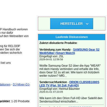
HERSTELLER
OP Handbuch verloren
 nur dafür
auf den Webseiten von
Laufende Diskussionen
Zuletzt diskutierte Produkte
:
tung für RELOOP
en Sie sich die
Verbindung zum Handy
-
SAMSUNG Gear S2
ellen sicherlich
Weiß/Silber (Smart Watch)
Eingefügt von: JSL
2026-04-01 12:59:56
 bei uns
Wollte Samsung Gear S2 über die App "WEAR"
mit dem Handy verbinden und erhalte die Info,
dass Gear S2 zu alt sei. Wie kann ich trotzdem
weiter nutzen? MfG...
Sendersuchfunktion
-
ORION CLB50B1080S
tationen
-
DJ-Mixer-DJ-
LED TV (Flat, 50 Zoll, Full-HD)
Eingefügt von: Helmut Bäumler
2026-01-01 07:23:05
Wie kann ich den Orion Full-HD über Satellit den
ebildet
: 1-20 Produkte
Sendersuchlauf einschalten...