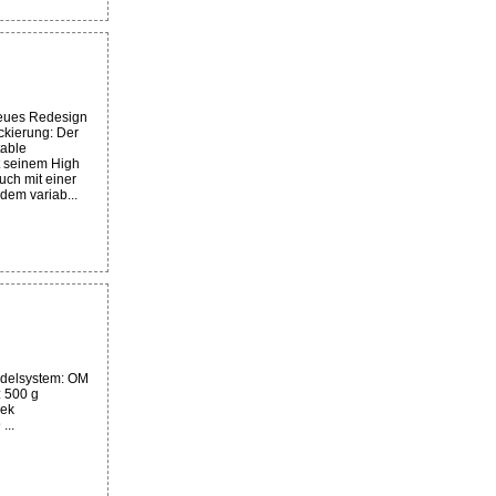
eues Redesign
ckierung: Der
able
t seinem High
uch mit einer
 dem variab...
delsystem: OM
 500 g
dek
...