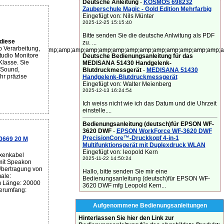
Deutsche Anleitung
-
KOSMOS 698232
Zauberschule Magic - Gold Edition Mehrfarbig
Eingefügt von: Nils Münter
2025-12-25 15:15:40
Bitte senden Sie die deutsche Anlwitung als PDF
diese
zu. ...
p Verarbeitung,
;amp;amp;amp;amp;amp;amp;amp;amp;amp;amp;amp;amp;amp;amp;amp;amp;a
udio Monitore
Deutsche Bedienungsanleitung für das
Klasse. Sie
MEDISANA 51430 Handgelenk-
 Sound,
Blutdruckmessgerät
-
MEDISANA 51430
hr präzise
Handgelenk-Blutdruckmessgerät
Eingefügt von: Walter Meienberg
2025-12-13 16:24:54
Ich weiss nicht wie ich das Datum und die Uhrzeit
einstelle....
Bedienungsanleitung (deutsch)für EPSON WF-
3620 DWF
-
EPSON WorkForce WF-3620 DWF
PrecisionCore™-Druckkopf 4-in-1
0669 20 M
Multifunktionsgerät mit Duplexdruck WLAN
Eingefügt von: leopold Kern
xenkabel
2025-11-22 14:50:24
mit Speakon
Übertragung von
Hallo, bitte senden Sie mir eine
ale:
Bedienungsanleitung (deutsch)für EPSON WF-
m Länge: 20000
3620 DWF mfg Leopold Kern...
erumfang:
Aufgenommene Bedienungsanleitungen
Hinterlassen Sie hier den Link zur