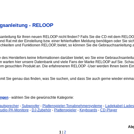
gsanleitung - RELOOP
anleitung für Ihren neuen RELOOP nicht finden? Falls Sie die CD mit dem RELO
 Rat mit der Einstellung bzw. einer fehlerhaften Meldung benötigen oder Sie sich
lichkeiten und Funktionen RELOOP, bietet, so können Sie die Gebrauchsanleitung 
e des Herstellers keine Informationen darüber bietet, wo Sie eine Gebrauchsanlei
n warten hier unsere Datenbank und viele Fans der Marke RELOOP auf Sie. Schau
em gesuchten Produkt an. Die erfahreneren RELOOP -User werden Ihnen beim Einst
amit Sie genau das finden, was Sie suchen, und dass Sie auch gerne wieder einmal
ungen
- wählen Sie die gewünschte Kategorie:
autsprecher
-
Subwoofer
-
Plattenspieler-Tonabnehmersysteme
-
Ladekabel-Lades
tudio-PA-Monitore
-
DJ-Zubehör
-
Plattenspieler
-
Keyboards
-
CD-Player
Abg
1
|
2