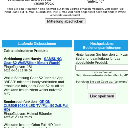
"
anleitung
"
(spam block)
Falls Sie eine Reaktion / eine Antwort auf Ihren Beitrag erhalten möchten, vergessen Sie
nicht, das Feld "E-Mail" auszufüllen. Ihre E-Mail wird nicht abgebildet oder auf andere Weise
verwendet/missbraucht.
Laufende Diskussionen
Hochgeladene
Bedienungsanleitungen
Zuletzt diskutierte Produkte
:
Hinterlassen Sie hier den Link zur
Bedienungsanleitung für das
Verbindung zum Handy
-
SAMSUNG
abgebildete Produkt:
Gear S2 Weiß/Silber (Smart Watch)
Eingefügt von: JSL
2026-04-01 12:59:56
Link im Format
"http://www.webseite.de/handbuch.pdf"
Wollte Samsung Gear S2 über die App
"WEAR" mit dem Handy verbinden und
Schreiben Sie den Code ab: "anleitung
erhalte die Info, dass Gear S2 zu alt sei.
Wie kann ich trotzdem weiter nutzen?
MfG...
Sendersuchfunktion
-
ORION
CLB50B1080S LED TV (Flat, 50 Zoll, Full-
HD)
Eingefügt von: Helmut Bäumler
2026-01-01 07:23:05
Wie kann ich den Orion Full-HD über