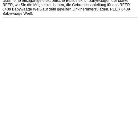
Usern eine einzigartige elektronische Bibliothek für babywaagen der Marke
REER, wo Sie die Möglichkeit haben, die Gebrauchsanleitung für das REER
6409 Babywaage Weiß auf dem geteilten Link herunterzuladen. REER 6409
Babywaage Weiß.