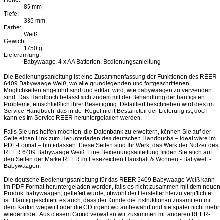
85 mm
Tiefe:
335 mm
Farbe:
Weiß
Gewicht:
1750 g
Lieferumfang:
Babywaage, 4 x AA Batterien, Bedienungsanleitung
Die Bedienungsanleitung ist eine Zusammenfassung der Funktionen des REER
6409 Babywaage Weiß, wo alle grundlegenden und fortgeschrittenen
Möglichkeiten angeführt sind und erklärt wird, wie babywaagen zu verwenden
sind. Das Handbuch befasst sich zudem mit der Behandlung der häufigsten
Probleme, einschließlich ihrer Beseitigung. Detailliert beschrieben wird dies im
Service-Handbuch, das in der Regel nicht Bestandteil der Lieferung ist, doch
kann es im Service REER heruntergeladen werden.
Falls Sie uns helfen möchten, die Datenbank zu erweitern, können Sie auf der
Seite einen Link zum Herunterladen des deutschen Handbuchs – ideal wäre im
PDF-Format – hinterlassen. Diese Seiten sind Ihr Werk, das Werk der Nutzer des
REER 6409 Babywaage Weiß. Eine Bedienungsanleitung finden Sie auch auf
den Seiten der Marke REER im Lesezeichen Haushalt & Wohnen - Babywelt -
Babywaagen.
Die deutsche Bedienungsanleitung für das REER 6409 Babywaage Weiß kann
im PDF-Format heruntergeladen werden, falls es nicht zusammen mit dem neuen
Produkt babywaagen, geliefert wurde, obwohl der Hersteller hierzu verpflichtet
ist. Häufig geschieht es auch, dass der Kunde die Instruktionen zusammen mit
dem Karton wegwirft oder die CD irgendwo aufbewahrt und sie später nicht mehr
wiederfindet. Aus diesem Grund verwalten wir zusammen mit anderen REER-