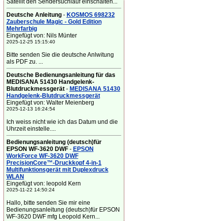
Satellit den Sendersuchlauf einschalten...
Deutsche Anleitung
-
KOSMOS 698232
Zauberschule Magic - Gold Edition
Mehrfarbig
Eingefügt von: Nils Münter
2025-12-25 15:15:40
Bitte senden Sie die deutsche Anlwitung
als PDF zu. ...
Deutsche Bedienungsanleitung für das
MEDISANA 51430 Handgelenk-
Blutdruckmessgerät
-
MEDISANA 51430
Handgelenk-Blutdruckmessgerät
Eingefügt von: Walter Meienberg
2025-12-13 16:24:54
Ich weiss nicht wie ich das Datum und die
Uhrzeit einstelle....
Bedienungsanleitung (deutsch)für
EPSON WF-3620 DWF
-
EPSON
WorkForce WF-3620 DWF
PrecisionCore™-Druckkopf 4-in-1
Multifunktionsgerät mit Duplexdruck
WLAN
Eingefügt von: leopold Kern
2025-11-22 14:50:24
Hallo, bitte senden Sie mir eine
Bedienungsanleitung (deutsch)für EPSON
WF-3620 DWF mfg Leopold Kern...