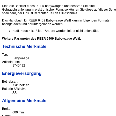
Sind Sie Besitzer eines REER babywaagen und besitzen Sie eine
Gebrauchsanleitung in elektronischer Form, so können Sie diese auf dieser Seite
speichern, der Link ist im rechten Teil des Bildschirms.
Das Handbuch für REER 6409 Babywaage Weiß kann in folgenden Formaten
hochgeladen und heruntergeladen werden
*.pdf, *.doc, *.txt, *.jpg - Andere werden leider nicht unterstützt.
Weitere Parameter des REER 6409 Babywaage Weiß
:
Technische Merkmale
Typ:
Babywaage
Artikelnummer:
1745492
Energieversorgung
Betriebsart:
Akkubetrieb
Batterie-/ Akkutyp:
AA
Allgemeine Merkmale
Breite:
600 mm
Höhe: