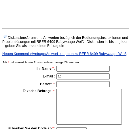
Diskussionsforum und Antworten bezüglich der Bedienungsinstruktionen und
Problemlösungen mit REER 6409 Babywaage Weiß - Diskussion ist bislang leer
– geben Sie als erster einen Beitrag ein
Neuen Kommentar/Anfrage/Antwort eingeben zu REER 6409 Babywaage Weiß
Mit
*
gekennzeichnete Posten müssen ausgefüllt werden.
Ihr Name
*
:
E-mail :
Betreff
*
:
Text des Beitrags
*
:
Schreiben Sie den Code ab
*
: