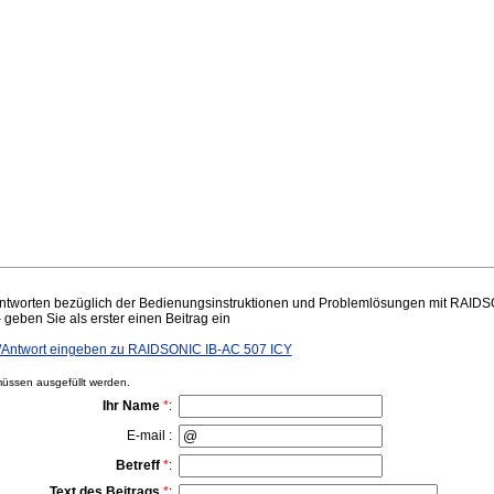
ntworten bezüglich der Bedienungsinstruktionen und Problemlösungen mit RAIDS
– geben Sie als erster einen Beitrag ein
Antwort eingeben zu RAIDSONIC IB-AC 507 ICY
ssen ausgefüllt werden.
Ihr Name
*
:
E-mail :
Betreff
*
:
Text des Beitrags
*
: