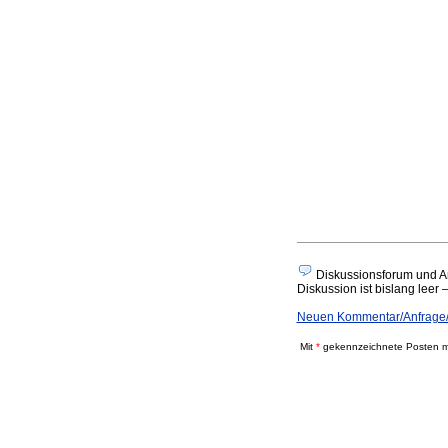
Diskussionsforum und A
Diskussion ist bislang leer 
Neuen Kommentar/Anfrage/
Mit
*
gekennzeichnete Posten mü