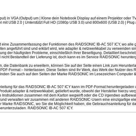
put) in VGA (Output) um | Klone dein Notebook Display auf einem Projektor oder TV
mit USB 2.0 | Unterstützt Full HD (1080p USB 3.0) und 800x600 (USB 2.0) | Plug a
st eine Zusammenfassung der Funktionen des RAIDSONIC IB-AC 507 ICY, wo alle
iten angeführt sind und erklärt wird, wie adapter & netzwerkkabel zu verwenden s
ng der häufigsten Probleme, einschließlich ihrer Beseitigung. Detailliert beschrie
 nicht Bestandteil der Lieferung ist, doch kann es im Service RAIDSONIC herunte
en, die Datenbank zu erweitern, können Sie auf der Seite einen Link zum Herunter
PDF-Format – hinterlassen. Diese Seiten sind Ihr Werk, das Werk der Nutzer des
finden Sie auch auf den Seiten der Marke RAIDSONIC im Lesezeichen Computer &
eitung für das RAIDSONIC IB-AC 507 ICY kann im PDF-Format heruntergeladen wer
ukt adapter & netzwerkkabel, geliefert wurde, obwohl der Hersteller hierzu verpfl
e Instruktionen zusammen mit dem Karton wegwirft oder die CD irgendwo aufbewahr
rund verwalten wir zusammen mit anderen RAIDSONIC-Usern eine einzigartige elekt
er Marke RAIDSONIC, wo Sie die Möglichkeit haben, die Gebrauchsanleitung für
 herunterzuladen. RAIDSONIC IB-AC 507 ICY.