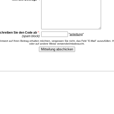
chreiben Sie den Code ab
*
:
"
anleitung
"
(spam block)
 Antwort auf Ihren Beitrag erhalten möchten, vergessen Sie nicht, das Feld "E-Mail" auszufüllen. Ih
oder auf andere Weise verwendet/missbraucht.