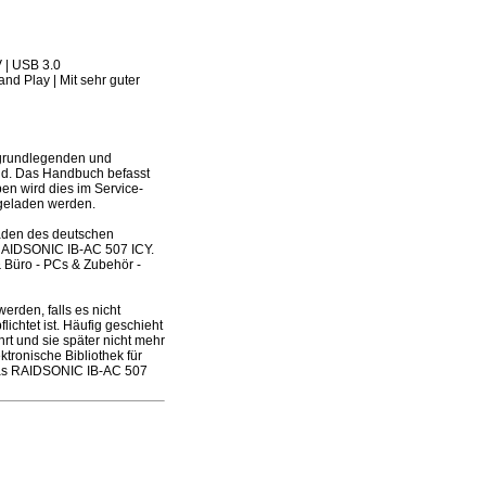
 | USB 3.0
nd Play | Mit sehr guter
 grundlegenden und
ind. Das Handbuch befasst
ben wird dies im Service-
rgeladen werden.
laden des deutschen
 RAIDSONIC IB-AC 507 ICY.
 Büro - PCs & Zubehör -
den, falls es nicht
ichtet ist. Häufig geschieht
t und sie später nicht mehr
ronische Bibliothek für
 das RAIDSONIC IB-AC 507