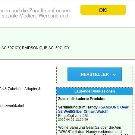
OK!
nen und die Zugriffe auf unsere
r soziale Medien, Werbung und
-AC 507 ICY, RAIDSONIC, IB-AC, 507, ICY
HERSTELLER
Cs & Zubehör - Adapter &
Laufende Diskussionen
Zuletzt diskutierte Produkte
:
 netzwerkkabel
Verbindung zum Handy
-
SAMSUNG Gear
S2 Weiß/Silber (Smart Watch)
Eingefügt von: JSL
2026-04-01 12:59:56
Wollte Samsung Gear S2 über die App
"WEAR" mit dem Handy verbinden und