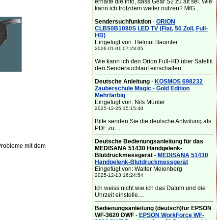
erhalte die Info, dass Gear S2 zu alt sei. Wie
kann ich trotzdem weiter nutzen? MfG...
Sendersuchfunktion
-
ORION
CLB50B1080S LED TV (Flat, 50 Zoll, Full-
HD)
Eingefügt von: Helmut Bäumler
2026-01-01 07:23:05
Wie kann ich den Orion Full-HD über Satellit
den Sendersuchlauf einschalten...
Deutsche Anleitung
-
KOSMOS 698232
Zauberschule Magic - Gold Edition
Mehrfarbig
Eingefügt von: Nils Münter
2025-12-25 15:15:40
Bitte senden Sie die deutsche Anlwitung als
PDF zu. ...
Deutsche Bedienungsanleitung für das
Probleme mit dem
MEDISANA 51430 Handgelenk-
Blutdruckmessgerät
-
MEDISANA 51430
Handgelenk-Blutdruckmessgerät
Eingefügt von: Walter Meienberg
2025-12-13 16:24:54
Ich weiss nicht wie ich das Datum und die
Uhrzeit einstelle....
Bedienungsanleitung (deutsch)für EPSON
WF-3620 DWF
-
EPSON WorkForce WF-