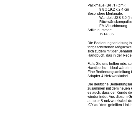
Packmaße (B/H/T) (cm):
9.8 x 19.2 x 2.4 cm
Besondere Merkmale:
Wandelt USB 3.0 (In
Rückwärtskompatibel 
EMI Abschirmung
Artikelnummer:
1914335
Die Bedienungsanleitung i
fortgeschrittenen Möglichke
sich zudem mit der Behandlu
Handbuch, das in der Regel
Falls Sie uns helfen möcht
Handbuchs – ideal wäre im 
Eine Bedienungsanleitung 
Adapter & Netzwerkkabel.
Die deutsche Bedienungsanl
zusammen mit dem neuen Prod
es auch, dass der Kunde di
wiederfindet. Aus diesem G
adapter & netzwerkkabel d
ICY auf dem geteilten Link