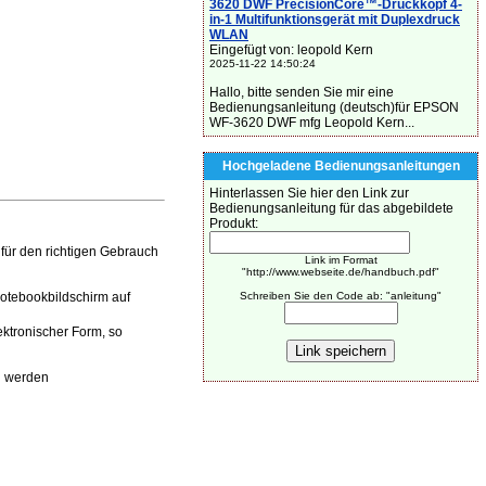
3620 DWF PrecisionCore™-Druckkopf 4-
in-1 Multifunktionsgerät mit Duplexdruck
WLAN
Eingefügt von: leopold Kern
2025-11-22 14:50:24
Hallo, bitte senden Sie mir eine
Bedienungsanleitung (deutsch)für EPSON
WF-3620 DWF mfg Leopold Kern...
Hochgeladene Bedienungsanleitungen
Hinterlassen Sie hier den Link zur
Bedienungsanleitung für das abgebildete
Produkt:
ür den richtigen Gebrauch
Link im Format
"http://www.webseite.de/handbuch.pdf"
Notebookbildschirm auf
Schreiben Sie den Code ab: "anleitung"
ktronischer Form, so
n werden