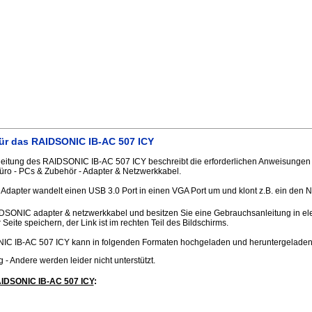
ür das RAIDSONIC IB-AC 507 ICY
itung des RAIDSONIC IB-AC 507 ICY beschreibt die erforderlichen Anweisungen f
ro - PCs & Zubehör - Adapter & Netzwerkkabel.
Adapter wandelt einen USB 3.0 Port in einen VGA Port um und klont z.B. ein den 
IDSONIC adapter & netzwerkkabel und besitzen Sie eine Gebrauchsanleitung in ele
Seite speichern, der Link ist im rechten Teil des Bildschirms.
IC IB-AC 507 ICY kann in folgenden Formaten hochgeladen und heruntergelade
.jpg - Andere werden leider nicht unterstützt.
AIDSONIC IB-AC 507 ICY
: