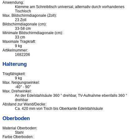
Anwendung:
Klemme am Schreibtisch universal, alternativ durch vorhandenes
Tischloch
Max. Bildschirmdiagonale (Zoll):
23 Zoll
Bildschirmdiagonale (cm):
33-58 cm
Minimale Bildschirmdiagonale (cm):
33 cm
Maximale Tragkraft:
9 kg
Artikelnummer:
1682206
Halterung
Tragfähigkeit:
9 kg
Max. Neigungswinkel:
-40° - 90°
Max. Drehwinkel:
An der Edelstahlsäule 360 ° drehbar, TV-Aufnahme ebenfalls 360 °
drehbar
Abstand zur Wand/Decke:
Ca. 420 mm von Tisch bis Oberkante Edelstahlsäule
Oberboden
Material Oberboden:
Stahl
Farbe Oberboden: