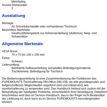
Mehrfarbig
Anzahl Drehpunkte:
2
Ausstattung
Montage:
An Schreibtischplatte oder vorhandenes Tischloch
Besondere Merkmale:
Gasdruckfedergelenk zur Höhenverstellung (stufenlos), Neig- und
Schwenkbar
Allgemeine Merkmale
VESA Norm:
75 x 75 bis 100 x 100 mm
Farbe:
Schwarz
Lieferumfang:
Bebilderte Aufbauanleitung, komplettes Befestigungsmaterial,
Tischklemme, Befestigung für Tischloch
Die Bedienungsanleitung ist eine Zusammenfassung der Funktionen des
PUREMOUNTS Tischhalterung PM-Office-DM-23B, wo alle grundlegenden und
fortgeschrittenen Möglichkeiten angeführt sind und erklärt wird, wie
monitorhalterung zu verwenden sind. Das Handbuch befasst sich zudem mit der
Behandlung der häufigsten Probleme, einschließlich ihrer Beseitigung. Detailliert
beschrieben wird dies im Service-Handbuch, das in der Regel nicht Bestandteil
der Lieferung ist, doch kann es im Service PUREMOUNTS heruntergeladen
werden.