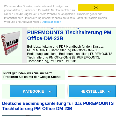
Wir verwenden Cookies, um Inhalte und Anzeigen zu
OK!
personalisieren, Funktionen für soziale Medien anbieten zu
können und die Zugriffe auf unsere Website zu analysieren. Außerdem geben wir
Informationen zu Ihrer Nutzung unserer Website an unsere Partner für soziale Medien,
BEDIENUNGSANLEITUNG
| Hier finden Sie die deutsche Anleitung!
Werbung und Analysen weiter.
Details ansehen
Bedienungsanleitung
PUREMOUNTS Tischhalterung PM-
Office-DM-23B
Betriebsanleitung und PDF-Handbuch für den Einsatz,
PUREMOUNTS Tischhalterung PM-Office-DM-23B
Bedienungsanleitung, Bedienungsanleitung PUREMOUNTS
Tischhalterung PM-Office-DM-23B, PUREMOUNTS,
Tischhalterung, PM-Office-DM-23B
Nicht gefunden, was Sie suchen?
Probieren Sie es mit der Google-Suche!
KATEGORIE
HERSTELLER
Deutsche Bedienungsanleitung für das PUREMOUNTS
Tischhalterung PM-Office-DM-23B