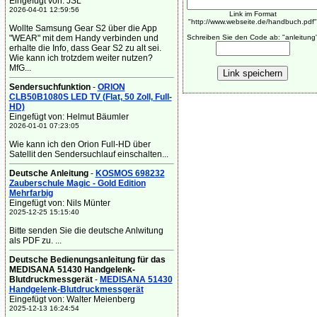
Eingefügt von: JSL
2026-04-01 12:59:56
Link im Format
"http://www.webseite.de/handbuch.pdf"
Wollte Samsung Gear S2 über die App
"WEAR" mit dem Handy verbinden und
Schreiben Sie den Code ab: "anleitung
erhalte die Info, dass Gear S2 zu alt sei.
Wie kann ich trotzdem weiter nutzen?
MfG...
Sendersuchfunktion
-
ORION
CLB50B1080S LED TV (Flat, 50 Zoll, Full-
HD)
Eingefügt von: Helmut Bäumler
2026-01-01 07:23:05
Wie kann ich den Orion Full-HD über
Satellit den Sendersuchlauf einschalten...
Deutsche Anleitung
-
KOSMOS 698232
Zauberschule Magic - Gold Edition
Mehrfarbig
Eingefügt von: Nils Münter
2025-12-25 15:15:40
Bitte senden Sie die deutsche Anlwitung
als PDF zu. ...
Deutsche Bedienungsanleitung für das
MEDISANA 51430 Handgelenk-
Blutdruckmessgerät
-
MEDISANA 51430
Handgelenk-Blutdruckmessgerät
Eingefügt von: Walter Meienberg
2025-12-13 16:24:54