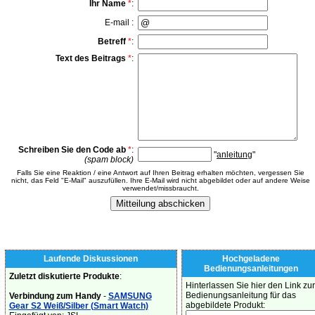
Ihr Name
*
:
E-mail :
Betreff
*
:
Text des Beitrags
*
:
Schreiben Sie den Code ab
*
:
"
anleitung
"
(spam block)
Falls Sie eine Reaktion / eine Antwort auf Ihren Beitrag erhalten möchten, vergessen Sie
nicht, das Feld "E-Mail" auszufüllen. Ihre E-Mail wird nicht abgebildet oder auf andere Weise
verwendet/missbraucht.
Laufende Diskussionen
Hochgeladene
Bedienungsanleitungen
Zuletzt diskutierte Produkte
:
Hinterlassen Sie hier den Link zur
Bedienungsanleitung für das
Verbindung zum Handy
-
SAMSUNG
abgebildete Produkt:
Gear S2 Weiß/Silber (Smart Watch)