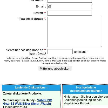
Ihr Name
*
:
E-mail :
Betreff
*
:
Text des Beitrags
*
:
Schreiben Sie den Code ab
*
:
"
anleitung
"
(spam block)
Falls Sie eine Reaktion / eine Antwort auf Ihren Beitrag erhalten möchten, vergessen Sie
nicht, das Feld "E-Mail" auszufüllen. Ihre E-Mail wird nicht abgebildet oder auf andere Weise
verwendet/missbraucht.
Laufende Diskussionen
Hochgeladene
Bedienungsanleitungen
Zuletzt diskutierte Produkte
:
Hinterlassen Sie hier den Link zur
Bedienungsanleitung für das
Verbindung zum Handy
-
SAMSUNG
abgebildete Produkt:
Gear S2 Weiß/Silber (Smart Watch)
Eingefügt von: JSL