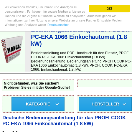
Wir verwenden Cookies, um Inhalte und Anzeigen zu
OK!
personalisieren, Funktionen für soziale Medien anbieten zu
können und die Zugriffe auf unsere Website zu analysieren. Außerdem geben wir
Informationen zu Ihrer Nutzung unserer Website an unsere Partner für soziale Medien,
BEDIENUNGSANLEITUNG
| Hier finden Sie die deutsche Anleitung!
Werbung und Analysen weiter.
Details ansehen
Bedienungsanleitung PROFI COOK
PC-EKA 1066 Einkochautomat (1.8
kW)
Betriebsanleitung und PDF-Handbuch für den Einsatz, PROFI
COOK PC-EKA 1066 Einkochautomat (1.8 kW)
Bedienungsanleitung, Bedienungsanleitung PROFI COOK PC-
EKA 1066 Einkochautomat (1.8 kW), PROFI, COOK, PC-EKA,
1066, Einkochautomat, 1.8, kW,
Nicht gefunden, was Sie suchen?
Probieren Sie es mit der Google-Suche!
KATEGORIE
HERSTELLER
Deutsche Bedienungsanleitung für das PROFI COOK
PC-EKA 1066 Einkochautomat (1.8 kW)