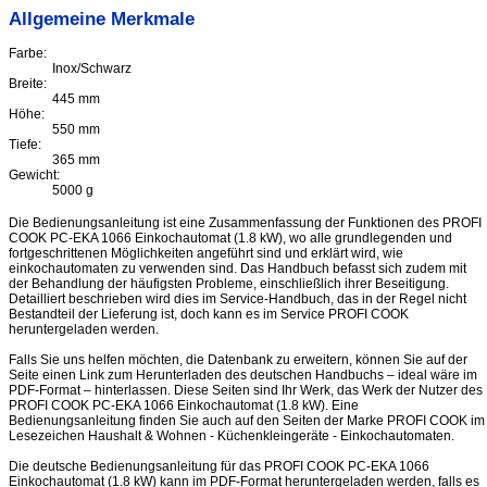
Allgemeine Merkmale
Farbe:
Inox/Schwarz
Breite:
445 mm
Höhe:
550 mm
Tiefe:
365 mm
Gewicht:
5000 g
Die Bedienungsanleitung ist eine Zusammenfassung der Funktionen des PROFI
COOK PC-EKA 1066 Einkochautomat (1.8 kW), wo alle grundlegenden und
fortgeschrittenen Möglichkeiten angeführt sind und erklärt wird, wie
einkochautomaten zu verwenden sind. Das Handbuch befasst sich zudem mit
der Behandlung der häufigsten Probleme, einschließlich ihrer Beseitigung.
Detailliert beschrieben wird dies im Service-Handbuch, das in der Regel nicht
Bestandteil der Lieferung ist, doch kann es im Service PROFI COOK
heruntergeladen werden.
Falls Sie uns helfen möchten, die Datenbank zu erweitern, können Sie auf der
Seite einen Link zum Herunterladen des deutschen Handbuchs – ideal wäre im
PDF-Format – hinterlassen. Diese Seiten sind Ihr Werk, das Werk der Nutzer des
PROFI COOK PC-EKA 1066 Einkochautomat (1.8 kW). Eine
Bedienungsanleitung finden Sie auch auf den Seiten der Marke PROFI COOK im
Lesezeichen Haushalt & Wohnen - Küchenkleingeräte - Einkochautomaten.
Die deutsche Bedienungsanleitung für das PROFI COOK PC-EKA 1066
Einkochautomat (1.8 kW) kann im PDF-Format heruntergeladen werden, falls es