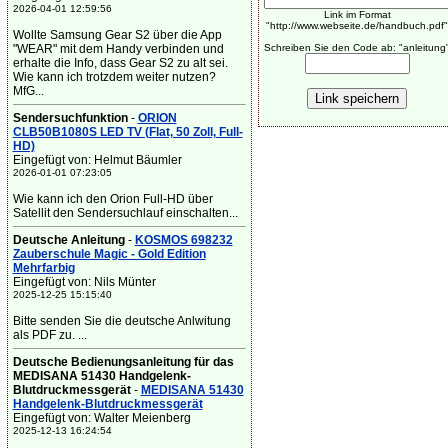
2026-04-01 12:59:56
Link im Format
"http://www.webseite.de/handbuch.pdf"
Wollte Samsung Gear S2 über die App
"WEAR" mit dem Handy verbinden und
Schreiben Sie den Code ab: "anleitung
erhalte die Info, dass Gear S2 zu alt sei.
Wie kann ich trotzdem weiter nutzen?
MfG...
Sendersuchfunktion
-
ORION
CLB50B1080S LED TV (Flat, 50 Zoll, Full-
HD)
Eingefügt von: Helmut Bäumler
2026-01-01 07:23:05
Wie kann ich den Orion Full-HD über
Satellit den Sendersuchlauf einschalten...
Deutsche Anleitung
-
KOSMOS 698232
Zauberschule Magic - Gold Edition
Mehrfarbig
Eingefügt von: Nils Münter
2025-12-25 15:15:40
Bitte senden Sie die deutsche Anlwitung
als PDF zu. ...
Deutsche Bedienungsanleitung für das
MEDISANA 51430 Handgelenk-
Blutdruckmessgerät
-
MEDISANA 51430
Handgelenk-Blutdruckmessgerät
Eingefügt von: Walter Meienberg
2025-12-13 16:24:54