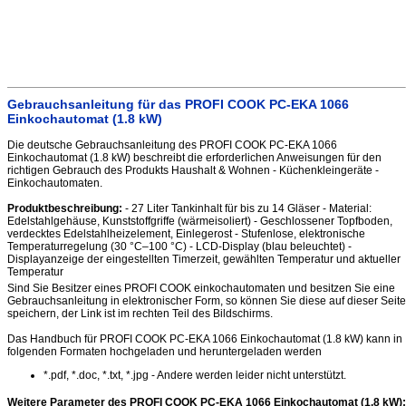
Gebrauchsanleitung für das PROFI COOK PC-EKA 1066
Einkochautomat (1.8 kW)
Die deutsche Gebrauchsanleitung des PROFI COOK PC-EKA 1066
Einkochautomat (1.8 kW) beschreibt die erforderlichen Anweisungen für den
richtigen Gebrauch des Produkts Haushalt & Wohnen - Küchenkleingeräte -
Einkochautomaten.
Produktbeschreibung:
- 27 Liter Tankinhalt für bis zu 14 Gläser - Material:
Edelstahlgehäuse, Kunststoffgriffe (wärmeisoliert) - Geschlossener Topfboden,
verdecktes Edelstahlheizelement, Einlegerost - Stufenlose, elektronische
Temperaturregelung (30 °C–100 °C) - LCD-Display (blau beleuchtet) -
Displayanzeige der eingestellten Timerzeit, gewählten Temperatur und aktueller
Temperatur
Sind Sie Besitzer eines PROFI COOK einkochautomaten und besitzen Sie eine
Gebrauchsanleitung in elektronischer Form, so können Sie diese auf dieser Seite
speichern, der Link ist im rechten Teil des Bildschirms.
Das Handbuch für PROFI COOK PC-EKA 1066 Einkochautomat (1.8 kW) kann in
folgenden Formaten hochgeladen und heruntergeladen werden
*.pdf, *.doc, *.txt, *.jpg - Andere werden leider nicht unterstützt.
Weitere Parameter des PROFI COOK PC-EKA 1066 Einkochautomat (1.8 kW)
: