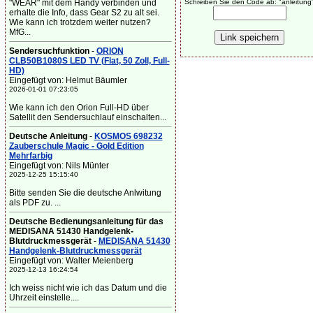
"WEAR" mit dem Handy verbinden und
Schreiben Sie den Code ab: "anleitung
erhalte die Info, dass Gear S2 zu alt sei.
Wie kann ich trotzdem weiter nutzen?
MfG...
Sendersuchfunktion
-
ORION
CLB50B1080S LED TV (Flat, 50 Zoll, Full-
HD)
Eingefügt von: Helmut Bäumler
2026-01-01 07:23:05
Wie kann ich den Orion Full-HD über
Satellit den Sendersuchlauf einschalten...
Deutsche Anleitung
-
KOSMOS 698232
Zauberschule Magic - Gold Edition
Mehrfarbig
Eingefügt von: Nils Münter
2025-12-25 15:15:40
Bitte senden Sie die deutsche Anlwitung
als PDF zu. ...
Deutsche Bedienungsanleitung für das
MEDISANA 51430 Handgelenk-
Blutdruckmessgerät
-
MEDISANA 51430
Handgelenk-Blutdruckmessgerät
Eingefügt von: Walter Meienberg
2025-12-13 16:24:54
Ich weiss nicht wie ich das Datum und die
Uhrzeit einstelle....