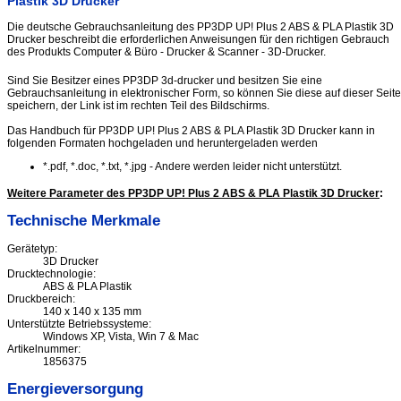
Plastik 3D Drucker
Die deutsche Gebrauchsanleitung des PP3DP UP! Plus 2 ABS & PLA Plastik 3D
Drucker beschreibt die erforderlichen Anweisungen für den richtigen Gebrauch
des Produkts Computer & Büro - Drucker & Scanner - 3D-Drucker.
Sind Sie Besitzer eines PP3DP 3d-drucker und besitzen Sie eine
Gebrauchsanleitung in elektronischer Form, so können Sie diese auf dieser Seite
speichern, der Link ist im rechten Teil des Bildschirms.
Das Handbuch für PP3DP UP! Plus 2 ABS & PLA Plastik 3D Drucker kann in
folgenden Formaten hochgeladen und heruntergeladen werden
*.pdf, *.doc, *.txt, *.jpg - Andere werden leider nicht unterstützt.
Weitere Parameter des PP3DP UP! Plus 2 ABS & PLA Plastik 3D Drucker
:
Technische Merkmale
Gerätetyp:
3D Drucker
Drucktechnologie:
ABS & PLA Plastik
Druckbereich:
140 x 140 x 135 mm
Unterstützte Betriebssysteme:
Windows XP, Vista, Win 7 & Mac
Artikelnummer:
1856375
Energieversorgung