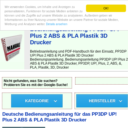
Wir verwenden Cookies, um Inhalte und Anzeigen zu
OK!
personalisieren, Funktionen für soziale Medien anbieten zu
können und die Zugriffe auf unsere Website zu analysieren. Außerdem geben wir
Informationen zu Ihrer Nutzung unserer Website an unsere Partner für soziale Medien,
BEDIENUNGSANLEITUNG
| Hier finden Sie die deutsche Anleitung!
Werbung und Analysen weiter.
Details ansehen
Bedienungsanleitung PP3DP UP!
Plus 2 ABS & PLA Plastik 3D
Drucker
Betriebsanleitung und PDF-Handbuch für den Einsatz, PP3DP
UP! Plus 2 ABS & PLA Plastik 3D Drucker
Bedienungsanleitung, Bedienungsanleitung PP3DP UP! Plus 2
ABS & PLA Plastik 3D Drucker, PP3DP, UP!, Plus, 2, ABS, &,
PLA, Plastik, 3D, Drucker
Nicht gefunden, was Sie suchen?
Probieren Sie es mit der Google-Suche!
KATEGORIE
HERSTELLER
Deutsche Bedienungsanleitung für das PP3DP UP!
Plus 2 ABS & PLA Plastik 3D Drucker