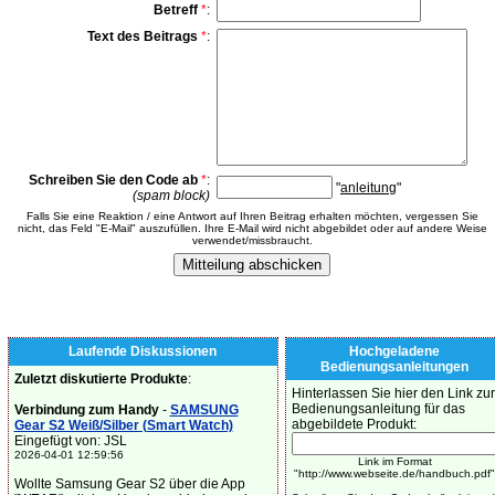
Betreff
*
:
Text des Beitrags
*
:
Schreiben Sie den Code ab
*
:
"
anleitung
"
(spam block)
Falls Sie eine Reaktion / eine Antwort auf Ihren Beitrag erhalten möchten, vergessen Sie
nicht, das Feld "E-Mail" auszufüllen. Ihre E-Mail wird nicht abgebildet oder auf andere Weise
verwendet/missbraucht.
Laufende Diskussionen
Hochgeladene
Bedienungsanleitungen
Zuletzt diskutierte Produkte
:
Hinterlassen Sie hier den Link zur
Bedienungsanleitung für das
Verbindung zum Handy
-
SAMSUNG
abgebildete Produkt:
Gear S2 Weiß/Silber (Smart Watch)
Eingefügt von: JSL
2026-04-01 12:59:56
Link im Format
"http://www.webseite.de/handbuch.pdf"
Wollte Samsung Gear S2 über die App