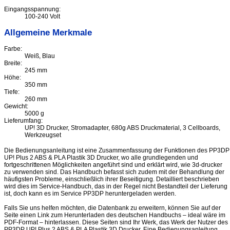
Eingangsspannung:
100-240 Volt
Allgemeine Merkmale
Farbe:
Weiß, Blau
Breite:
245 mm
Höhe:
350 mm
Tiefe:
260 mm
Gewicht:
5000 g
Lieferumfang:
UP! 3D Drucker, Stromadapter, 680g ABS Druckmaterial, 3 Cellboards,
Werkzeugset
Die Bedienungsanleitung ist eine Zusammenfassung der Funktionen des PP3DP
UP! Plus 2 ABS & PLA Plastik 3D Drucker, wo alle grundlegenden und
fortgeschrittenen Möglichkeiten angeführt sind und erklärt wird, wie 3d-drucker
zu verwenden sind. Das Handbuch befasst sich zudem mit der Behandlung der
häufigsten Probleme, einschließlich ihrer Beseitigung. Detailliert beschrieben
wird dies im Service-Handbuch, das in der Regel nicht Bestandteil der Lieferung
ist, doch kann es im Service PP3DP heruntergeladen werden.
Falls Sie uns helfen möchten, die Datenbank zu erweitern, können Sie auf der
Seite einen Link zum Herunterladen des deutschen Handbuchs – ideal wäre im
PDF-Format – hinterlassen. Diese Seiten sind Ihr Werk, das Werk der Nutzer des
PP3DP UP! Plus 2 ABS & PLA Plastik 3D Drucker. Eine Bedienungsanleitung