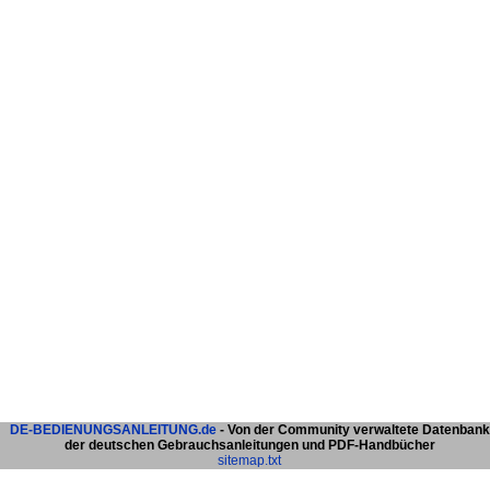
DE-BEDIENUNGSANLEITUNG.de
- Von der Community verwaltete Datenbank
der deutschen Gebrauchsanleitungen und PDF-Handbücher
sitemap.txt