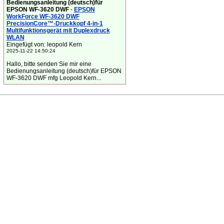
Bedienungsanleitung (deutsch)für
EPSON WF-3620 DWF
-
EPSON
WorkForce WF-3620 DWF
PrecisionCore™-Druckkopf 4-in-1
Multifunktionsgerät mit Duplexdruck
WLAN
Eingefügt von: leopold Kern
2025-11-22 14:50:24
Hallo, bitte senden Sie mir eine
Bedienungsanleitung (deutsch)für EPSON
WF-3620 DWF mfg Leopold Kern...