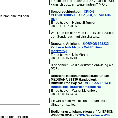
erhalte die Info, dass Gear S2 zu alt sei. Wie
kann ich trotzdem weiter nutzen? MfG...
Sendersuchfunktion
-
ORION
CLB50B1080S LED TV (Flat, 50 Zoll, Full-
en Probleme mit dem
HD)
Eingefügt von: Helmut Bäumler
2026-01-01 07:23:05
Wie kann ich den Orion Full-HD über Satellit
den Sendersuchlauf einschalten...
Deutsche Anleitung
-
KOSMOS 698232
Zauberschule Magic - Gold Edition
Mehrfarbig
Eingefügt von: Nils Münter
2025-12-25 15:15:40
Bitte senden Sie die deutsche Anlwitung als
PDF zu. ...
Deutsche Bedienungsanleitung für das
MEDISANA 51430 Handgelenk-
Blutdruckmessgerät
-
MEDISANA 51430
Handgelenk-Blutdruckmessgerät
Eingefügt von: Walter Meienberg
2025-12-13 16:24:54
Ich weiss nicht wie ich das Datum und die
Uhrzeit einstelle....
Bedienungsanleitung (deutsch)für EPSON
WF-3620 DWF
-
EPSON WorkForce WF-
n für den richtigen