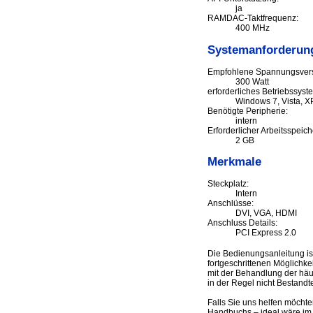
ja
RAMDAC-Taktfrequenz:
400 MHz
Systemanforderun
Empfohlene Spannungsver
300 Watt
erforderliches Betriebssyst
Windows 7, Vista, XP
Benötigte Peripherie:
intern
Erforderlicher Arbeitsspeich
2 GB
Merkmale
Steckplatz:
Intern
Anschlüsse:
DVI, VGA, HDMI
Anschluss Details:
PCI Express 2.0
Die Bedienungsanleitung i
fortgeschrittenen Möglichke
mit der Behandlung der häuf
in der Regel nicht Bestandt
Falls Sie uns helfen möcht
Handbuchs – ideal wäre im