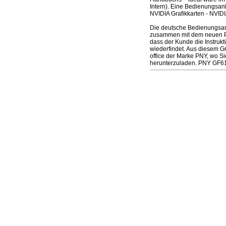
Intern). Eine Bedienungsan
NVIDIA Grafikkarten - NVIDIA
Die deutsche Bedienungsanl
zusammen mit dem neuen Produ
dass der Kunde die Instruk
wiederfindet. Aus diesem Gr
office der Marke PNY, wo S
herunterzuladen. PNY GF61