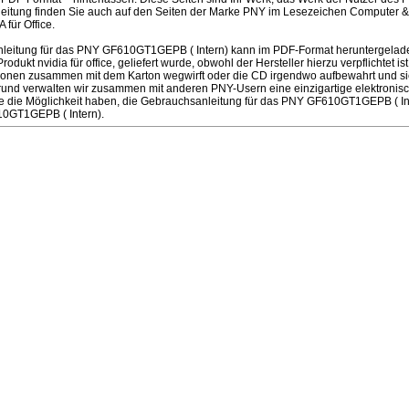
leitung finden Sie auch auf den Seiten der Marke PNY im Lesezeichen Computer 
 für Office.
eitung für das PNY GF610GT1GEPB ( Intern) kann im PDF-Format heruntergeladen 
kt nvidia für office, geliefert wurde, obwohl der Hersteller hierzu verpflichtet is
tionen zusammen mit dem Karton wegwirft oder die CD irgendwo aufbewahrt und sie
und verwalten wir zusammen mit anderen PNY-Usern eine einzigartige elektronische
ie die Möglichkeit haben, die Gebrauchsanleitung für das PNY GF610GT1GEPB ( Int
0GT1GEPB ( Intern).