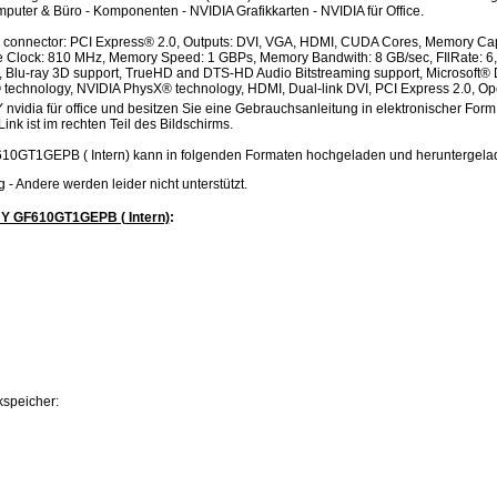
uter & Büro - Komponenten - NVIDIA Grafikkarten - NVIDIA für Office.
connector: PCI Express® 2.0, Outputs: DVI, VGA, HDMI, CUDA Cores, Memory Ca
re Clock: 810 MHz, Memory Speed: 1 GBPs, Memory Bandwith: 8 GB/sec, FIlRate: 6,
Blu-ray 3D support, TrueHD and DTS-HD Audio Bitstreaming support, Microsoft® D
technology, NVIDIA PhysX® technology, HDMI, Dual-link DVI, PCI Express 2.0, O
 nvidia für office und besitzen Sie eine Gebrauchsanleitung in elektronischer Form
Link ist im rechten Teil des Bildschirms.
10GT1GEPB ( Intern) kann in folgenden Formaten hochgeladen und heruntergel
.jpg - Andere werden leider nicht unterstützt.
NY GF610GT1GEPB ( Intern)
:
kspeicher: