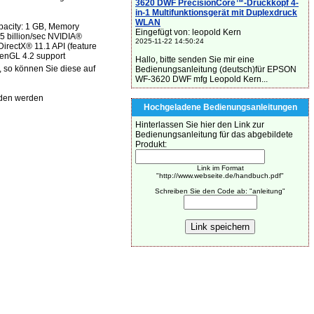
3620 DWF PrecisionCore™-Druckkopf 4-
in-1 Multifunktionsgerät mit Duplexdruck
WLAN
pacity: 1 GB, Memory
Eingefügt von: leopold Kern
5 billion/sec NVIDIA®
2025-11-22 14:50:24
irectX® 11.1 API (feature
penGL 4.2 support
Hallo, bitte senden Sie mir eine
, so können Sie diese auf
Bedienungsanleitung (deutsch)für EPSON
WF-3620 DWF mfg Leopold Kern...
aden werden
Hochgeladene Bedienungsanleitungen
Hinterlassen Sie hier den Link zur
Bedienungsanleitung für das abgebildete
Produkt:
Link im Format
"http://www.webseite.de/handbuch.pdf"
Schreiben Sie den Code ab: "anleitung"