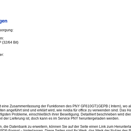
gen
sorgung:
em:
 (32/64 Bit)
er:
st eine Zusammenfassung der Funktionen des PNY GF610GT1GEPB ( Intern), wo a
iten angeführt sind und erklärt wird, wie nvidia für office zu verwenden sind. Das
igsten Probleme, einschließlich ihrer Beseitigung. Detailliert beschrieben wird d
eil der Lieferung ist, doch kann es im Service PNY heruntergeladen werden.
en, die Datenbank zu erweitern, können Sie auf der Seite einen Link zum Herunter
 PDF-Format – hinterlassen. Diese Seiten sind Ihr Werk, das Werk der Nutzer d