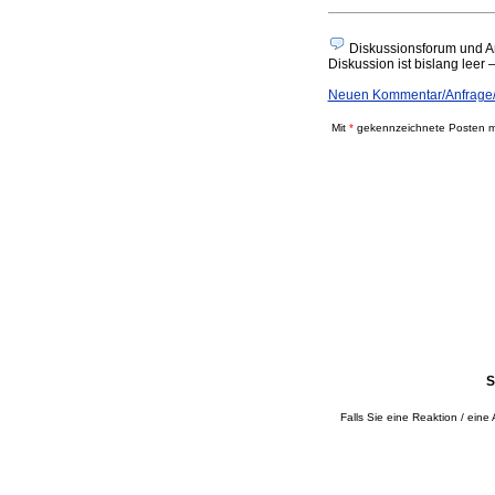
Diskussionsforum und A
Diskussion ist bislang leer 
Neuen Kommentar/Anfrage/
Mit
*
gekennzeichnete Posten mü
S
Falls Sie eine Reaktion / eine