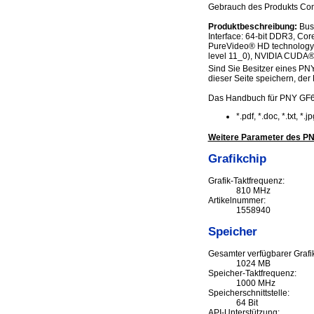
Gebrauch des Produkts Comp
Produktbeschreibung:
Bus 
Interface: 64-bit DDR3, Co
PureVideo® HD technology, 
level 11_0), NVIDIA CUDA® 
Sind Sie Besitzer eines PNY
dieser Seite speichern, der 
Das Handbuch für PNY GF6
*.pdf, *.doc, *.txt, *
Weitere Parameter des P
Grafikchip
Grafik-Taktfrequenz:
810 MHz
Artikelnummer:
1558940
Speicher
Gesamter verfügbarer Grafi
1024 MB
Speicher-Taktfrequenz:
1000 MHz
Speicherschnittstelle:
64 Bit
API-Unterstützung: