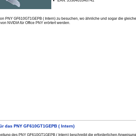
EAN: 3536403340742
sion PNY GF610GT1GEPB ( Intern) zu besuchen, wo ähnliche und sogar die gleich
von NVIDIA für Office PNY erörtert werden.
ür das PNY GF610GT1GEPB ( Intern)
itung des PNY GF610GT1GEPB ( Intern) beschreibt die erforderlichen Anweisunge