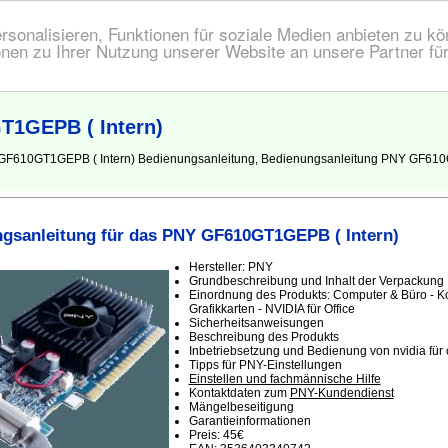
onalisieren, Funktionen für soziale Medien anbieten zu kön
nen zu Ihrer Nutzung unserer Website an unsere Partner fü
T1GEPB ( Intern)
 GF610GT1GEPB ( Intern) Bedienungsanleitung, Bedienungsanleitung PNY GF610G
gsanleitung für das PNY GF610GT1GEPB ( Intern)
Hersteller: PNY
Grundbeschreibung und Inhalt der Verpackung
Einordnung des Produkts: Computer & Büro - 
Grafikkarten - NVIDIA für Office
Sicherheitsanweisungen
Beschreibung des Produkts
Inbetriebsetzung und Bedienung von nvidia für o
Tipps für PNY-Einstellungen
Einstellen und fachmännische Hilfe
Kontaktdaten zum
PNY-Kundendienst
Mängelbeseitigung
Garantieinformationen
Preis: 45€