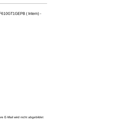
F610GT1GEPB ( Intern) -
re E-Mail wird nicht abgebildet