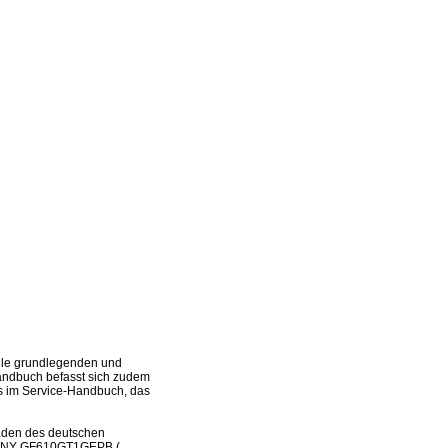
lle grundlegenden und
 Handbuch befasst sich zudem
ies im Service-Handbuch, das
laden des deutschen
es PNY GF610GT1GEPB (