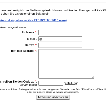
ntworten bezüglich der Bedienungsinstruktionen und Problemlösungen mit PNY G
– geben Sie als erster einen Beitrag ein
Antwort eingeben zu PNY GF610GT1GEPB ( Intern)
ssen ausgefüllt werden.
Ihr Name
*
:
E-mail :
Betreff
*
:
Text des Beitrags
*
:
chreiben Sie den Code ab
*
:
"
anleitung
"
(spam block)
 Antwort auf Ihren Beitrag erhalten möchten, vergessen Sie nicht, das Feld "E-Mail" auszufüllen. Ih
oder auf andere Weise verwendet/missbraucht.