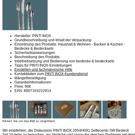
Hersteller: PINTI INOX
Grundbeschreibung und Inhalt der Verpackung
Einordnung des Produkts: Haushalt & Wohnen - Backen & Kochen -
Bestecke & Bestecksets
Sicherheitsanweisungen
Beschreibung des Produkts
Inbetriebsetzung und Bedienung von bestecke & bestecksets
Tipps für PINTI INOX-Einstellungen
Einstellen und fachmännische Hilfe
Kontaktdaten zum
PINTI INOX-Kundendienst
Mängelbeseitigung
Garantieinformationen
Preis: 99€
EAN: 8007163222814
Klicken Sie um das Bild zu vergrößern
Wir empfehlen, die Diskussion PINTI INOX 2054H091 Settecento SW Besteck
Set 24-teilig zu besuchen, wo ähnliche und sogar die gleichen Probleme mit dem