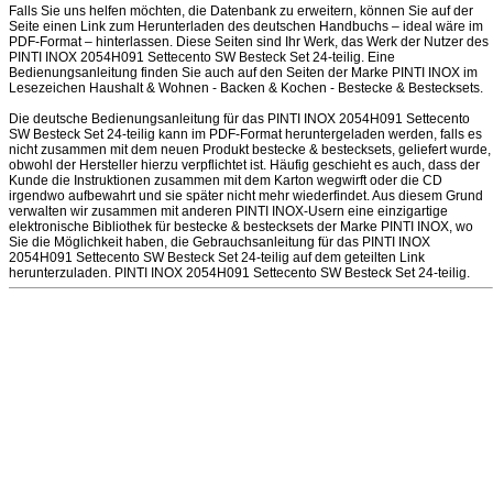
Falls Sie uns helfen möchten, die Datenbank zu erweitern, können Sie auf der
Seite einen Link zum Herunterladen des deutschen Handbuchs – ideal wäre im
PDF-Format – hinterlassen. Diese Seiten sind Ihr Werk, das Werk der Nutzer des
PINTI INOX 2054H091 Settecento SW Besteck Set 24-teilig. Eine
Bedienungsanleitung finden Sie auch auf den Seiten der Marke PINTI INOX im
Lesezeichen Haushalt & Wohnen - Backen & Kochen - Bestecke & Bestecksets.
Die deutsche Bedienungsanleitung für das PINTI INOX 2054H091 Settecento
SW Besteck Set 24-teilig kann im PDF-Format heruntergeladen werden, falls es
nicht zusammen mit dem neuen Produkt bestecke & bestecksets, geliefert wurde,
obwohl der Hersteller hierzu verpflichtet ist. Häufig geschieht es auch, dass der
Kunde die Instruktionen zusammen mit dem Karton wegwirft oder die CD
irgendwo aufbewahrt und sie später nicht mehr wiederfindet. Aus diesem Grund
verwalten wir zusammen mit anderen PINTI INOX-Usern eine einzigartige
elektronische Bibliothek für bestecke & bestecksets der Marke PINTI INOX, wo
Sie die Möglichkeit haben, die Gebrauchsanleitung für das PINTI INOX
2054H091 Settecento SW Besteck Set 24-teilig auf dem geteilten Link
herunterzuladen. PINTI INOX 2054H091 Settecento SW Besteck Set 24-teilig.