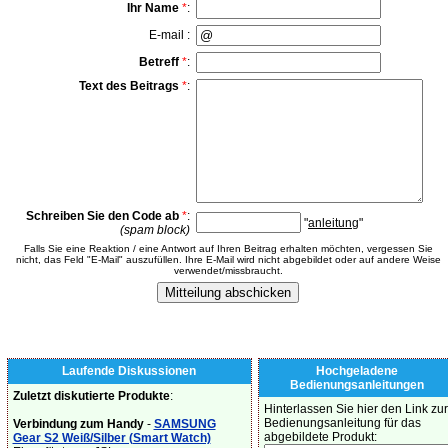
Ihr Name
*
:
E-mail :
Betreff
*
:
Text des Beitrags
*
:
Schreiben Sie den Code ab
*
:
"
anleitung
"
(spam block)
Falls Sie eine Reaktion / eine Antwort auf Ihren Beitrag erhalten möchten, vergessen Sie
nicht, das Feld "E-Mail" auszufüllen. Ihre E-Mail wird nicht abgebildet oder auf andere Weise
verwendet/missbraucht.
Laufende Diskussionen
Hochgeladene
Bedienungsanleitungen
Zuletzt diskutierte Produkte
:
Hinterlassen Sie hier den Link zur
Bedienungsanleitung für das
Verbindung zum Handy
-
SAMSUNG
abgebildete Produkt:
Gear S2 Weiß/Silber (Smart Watch)