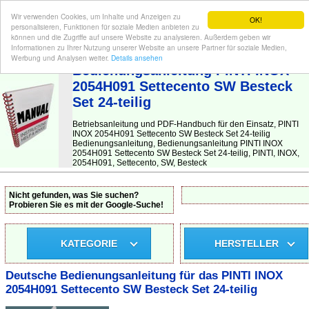
Wir verwenden Cookies, um Inhalte und Anzeigen zu
OK!
personalisieren, Funktionen für soziale Medien anbieten zu
können und die Zugriffe auf unsere Website zu analysieren. Außerdem geben wir
Informationen zu Ihrer Nutzung unserer Website an unsere Partner für soziale Medien,
BEDIENUNGSANLEITUNG
| Hier finden Sie die deutsche Anleitung!
Werbung und Analysen weiter.
Details ansehen
Bedienungsanleitung PINTI INOX
2054H091 Settecento SW Besteck
Set 24-teilig
Betriebsanleitung und PDF-Handbuch für den Einsatz, PINTI
INOX 2054H091 Settecento SW Besteck Set 24-teilig
Bedienungsanleitung, Bedienungsanleitung PINTI INOX
2054H091 Settecento SW Besteck Set 24-teilig, PINTI, INOX,
2054H091, Settecento, SW, Besteck
Nicht gefunden, was Sie suchen?
Probieren Sie es mit der Google-Suche!
KATEGORIE
HERSTELLER
Deutsche Bedienungsanleitung für das PINTI INOX
2054H091 Settecento SW Besteck Set 24-teilig