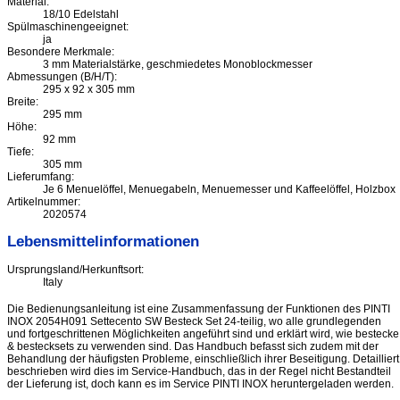
Material:
18/10 Edelstahl
Spülmaschinengeeignet:
ja
Besondere Merkmale:
3 mm Materialstärke, geschmiedetes Monoblockmesser
Abmessungen (B/H/T):
295 x 92 x 305 mm
Breite:
295 mm
Höhe:
92 mm
Tiefe:
305 mm
Lieferumfang:
Je 6 Menuelöffel, Menuegabeln, Menuemesser und Kaffeelöffel, Holzbox
Artikelnummer:
2020574
Lebensmittelinformationen
Ursprungsland/Herkunftsort:
Italy
Die Bedienungsanleitung ist eine Zusammenfassung der Funktionen des PINTI
INOX 2054H091 Settecento SW Besteck Set 24-teilig, wo alle grundlegenden
und fortgeschrittenen Möglichkeiten angeführt sind und erklärt wird, wie bestecke
& bestecksets zu verwenden sind. Das Handbuch befasst sich zudem mit der
Behandlung der häufigsten Probleme, einschließlich ihrer Beseitigung. Detailliert
beschrieben wird dies im Service-Handbuch, das in der Regel nicht Bestandteil
der Lieferung ist, doch kann es im Service PINTI INOX heruntergeladen werden.