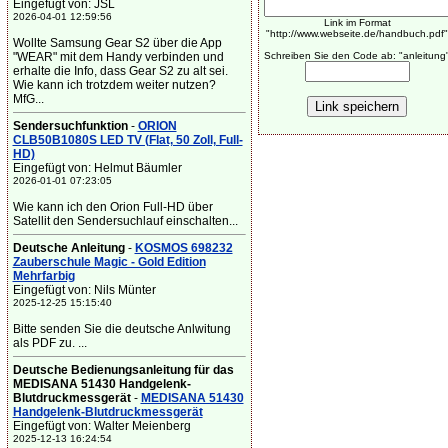
Eingefügt von: JSL
2026-04-01 12:59:56
Link im Format
"http://www.webseite.de/handbuch.pdf"
Wollte Samsung Gear S2 über die App
"WEAR" mit dem Handy verbinden und
Schreiben Sie den Code ab: "anleitung
erhalte die Info, dass Gear S2 zu alt sei.
Wie kann ich trotzdem weiter nutzen?
MfG...
Sendersuchfunktion
-
ORION
CLB50B1080S LED TV (Flat, 50 Zoll, Full-
HD)
Eingefügt von: Helmut Bäumler
2026-01-01 07:23:05
Wie kann ich den Orion Full-HD über
Satellit den Sendersuchlauf einschalten...
Deutsche Anleitung
-
KOSMOS 698232
Zauberschule Magic - Gold Edition
Mehrfarbig
Eingefügt von: Nils Münter
2025-12-25 15:15:40
Bitte senden Sie die deutsche Anlwitung
als PDF zu. ...
Deutsche Bedienungsanleitung für das
MEDISANA 51430 Handgelenk-
Blutdruckmessgerät
-
MEDISANA 51430
Handgelenk-Blutdruckmessgerät
Eingefügt von: Walter Meienberg
2025-12-13 16:24:54