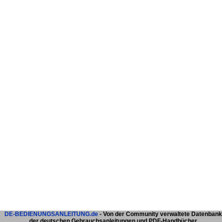
DE-BEDIENUNGSANLEITUNG.de
- Von der Community verwaltete Datenbank
der deutschen Gebrauchsanleitungen und PDF-Handbücher