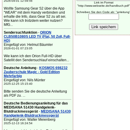
2026-04-01 12:59:56
Link im Format
"http://www.webseite.de/handbuch.pdf"
Wollte Samsung Gear S2 über die App
"WEAR" mit dem Handy verbinden und
Schreiben Sie den Code ab: "anleitung
erhalte die Info, dass Gear S2 zu alt sei.
Wie kann ich trotzdem weiter nutzen?
MfG...
Sendersuchfunktion
-
ORION
CLB50B1080S LED TV (Flat, 50 Zoll, Full-
HD)
Eingefügt von: Helmut Bäumler
2026-01-01 07:23:05
Wie kann ich den Orion Full-HD über
Satellit den Sendersuchlauf einschalten...
Deutsche Anleitung
-
KOSMOS 698232
Zauberschule Magic - Gold Edition
Mehrfarbig
Eingefügt von: Nils Münter
2025-12-25 15:15:40
Bitte senden Sie die deutsche Anlwitung
als PDF zu. ...
Deutsche Bedienungsanleitung für das
MEDISANA 51430 Handgelenk-
Blutdruckmessgerät
-
MEDISANA 51430
Handgelenk-Blutdruckmessgerät
Eingefügt von: Walter Meienberg
2025-12-13 16:24:54