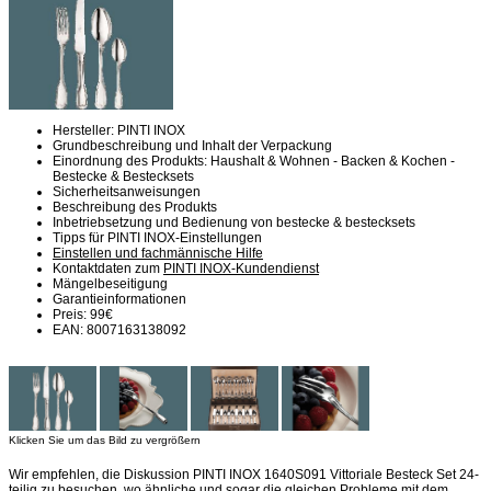
Hersteller: PINTI INOX
Grundbeschreibung und Inhalt der Verpackung
Einordnung des Produkts: Haushalt & Wohnen - Backen & Kochen -
Bestecke & Bestecksets
Sicherheitsanweisungen
Beschreibung des Produkts
Inbetriebsetzung und Bedienung von bestecke & bestecksets
Tipps für PINTI INOX-Einstellungen
Einstellen und fachmännische Hilfe
Kontaktdaten zum
PINTI INOX-Kundendienst
Mängelbeseitigung
Garantieinformationen
Preis: 99€
EAN: 8007163138092
Klicken Sie um das Bild zu vergrößern
Wir empfehlen, die Diskussion PINTI INOX 1640S091 Vittoriale Besteck Set 24-
teilig zu besuchen, wo ähnliche und sogar die gleichen Probleme mit dem