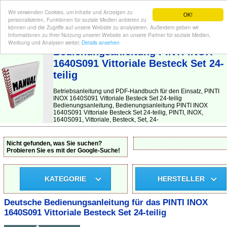
Wir verwenden Cookies, um Inhalte und Anzeigen zu
OK!
personalisieren, Funktionen für soziale Medien anbieten zu
können und die Zugriffe auf unsere Website zu analysieren. Außerdem geben wir
Informationen zu Ihrer Nutzung unserer Website an unsere Partner für soziale Medien,
BEDIENUNGSANLEITUNG
| Hier finden Sie die deutsche Anleitung!
Werbung und Analysen weiter.
Details ansehen
Bedienungsanleitung PINTI INOX
1640S091 Vittoriale Besteck Set 24-
teilig
Betriebsanleitung und PDF-Handbuch für den Einsatz, PINTI
INOX 1640S091 Vittoriale Besteck Set 24-teilig
Bedienungsanleitung, Bedienungsanleitung PINTI INOX
1640S091 Vittoriale Besteck Set 24-teilig, PINTI, INOX,
1640S091, Vittoriale, Besteck, Set, 24-
Nicht gefunden, was Sie suchen?
Probieren Sie es mit der Google-Suche!
KATEGORIE
HERSTELLER
Deutsche Bedienungsanleitung für das PINTI INOX
1640S091 Vittoriale Besteck Set 24-teilig