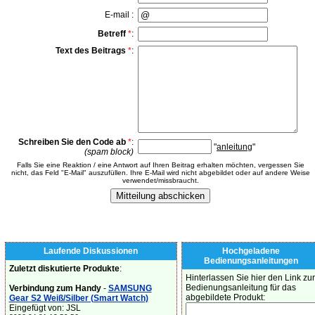
E-mail :
Betreff
*
:
Text des Beitrags
*
:
Schreiben Sie den Code ab
*
:
"
anleitung
"
(spam block)
Falls Sie eine Reaktion / eine Antwort auf Ihren Beitrag erhalten möchten, vergessen Sie
nicht, das Feld "E-Mail" auszufüllen. Ihre E-Mail wird nicht abgebildet oder auf andere Weise
verwendet/missbraucht.
Laufende Diskussionen
Hochgeladene
Bedienungsanleitungen
Zuletzt diskutierte Produkte
:
Hinterlassen Sie hier den Link zur
Bedienungsanleitung für das
Verbindung zum Handy
-
SAMSUNG
abgebildete Produkt:
Gear S2 Weiß/Silber (Smart Watch)
Eingefügt von: JSL