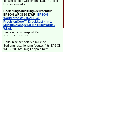
Ich weiss nicht wie ich das Datum und die
Uhrzeit einstelle....
Bedienungsanleitung (deutsch)für
EPSON WF-3620 DWF
-
EPSON
WorkForce WF-3620 DWF
PrecisionCore™-Druckkopf 4-in-1
Multifunktionsgerät mit Duplexdruck
WLAN
Eingefügt von: leopold Kern
2025-11-22 14:50:24
Hallo, bitte senden Sie mir eine
Bedienungsanleitung (deutsch)für EPSON
WF-3620 DWF mfg Leopold Kern...