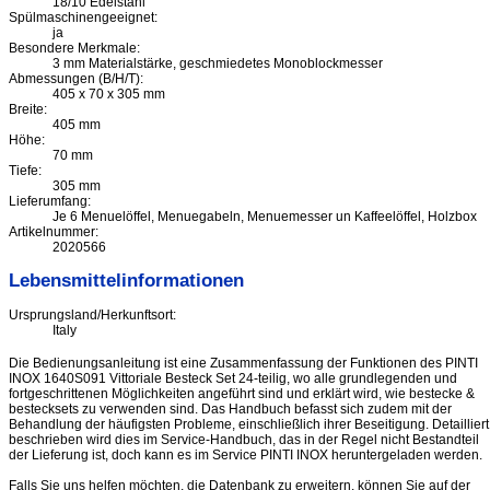
18/10 Edelstahl
Spülmaschinengeeignet:
ja
Besondere Merkmale:
3 mm Materialstärke, geschmiedetes Monoblockmesser
Abmessungen (B/H/T):
405 x 70 x 305 mm
Breite:
405 mm
Höhe:
70 mm
Tiefe:
305 mm
Lieferumfang:
Je 6 Menuelöffel, Menuegabeln, Menuemesser un Kaffeelöffel, Holzbox
Artikelnummer:
2020566
Lebensmittelinformationen
Ursprungsland/Herkunftsort:
Italy
Die Bedienungsanleitung ist eine Zusammenfassung der Funktionen des PINTI
INOX 1640S091 Vittoriale Besteck Set 24-teilig, wo alle grundlegenden und
fortgeschrittenen Möglichkeiten angeführt sind und erklärt wird, wie bestecke &
bestecksets zu verwenden sind. Das Handbuch befasst sich zudem mit der
Behandlung der häufigsten Probleme, einschließlich ihrer Beseitigung. Detailliert
beschrieben wird dies im Service-Handbuch, das in der Regel nicht Bestandteil
der Lieferung ist, doch kann es im Service PINTI INOX heruntergeladen werden.
Falls Sie uns helfen möchten, die Datenbank zu erweitern, können Sie auf der