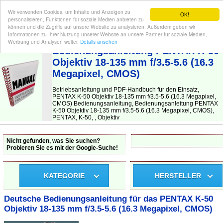
Wir verwenden Cookies, um Inhalte und Anzeigen zu
OK!
personalisieren, Funktionen für soziale Medien anbieten zu
können und die Zugriffe auf unsere Website zu analysieren. Außerdem geben wir
Informationen zu Ihrer Nutzung unserer Website an unsere Partner für soziale Medien,
BEDIENUNGSANLEITUNG
| Hier finden Sie die deutsche Anleitung!
Werbung und Analysen weiter.
Details ansehen
Bedienungsanleitung PENTAX K-50
Objektiv 18-135 mm f/3.5-5.6 (16.3
Megapixel, CMOS)
Betriebsanleitung und PDF-Handbuch für den Einsatz,
PENTAX K-50 Objektiv 18-135 mm f/3.5-5.6 (16.3 Megapixel,
CMOS) Bedienungsanleitung, Bedienungsanleitung PENTAX
K-50 Objektiv 18-135 mm f/3.5-5.6 (16.3 Megapixel, CMOS),
PENTAX, K-50, , Objektiv
Nicht gefunden, was Sie suchen?
Probieren Sie es mit der Google-Suche!
KATEGORIE
HERSTELLER
Deutsche Bedienungsanleitung für das PENTAX K-50
Objektiv 18-135 mm f/3.5-5.6 (16.3 Megapixel, CMOS)