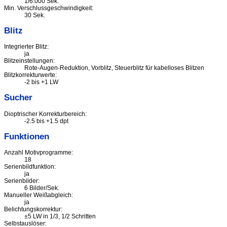
1/6.000 Sek.
Min. Verschlussgeschwindigkeit:
30 Sek.
Blitz
Integrierter Blitz:
ja
Blitzeinstellungen:
Rote-Augen-Reduktion, Vorblitz, Steuerblitz für kabelloses Blitzen
Blitzkorrekturwerte:
-2 bis +1 LW
Sucher
Dioptrischer Korrekturbereich:
-2.5 bis +1.5 dpt
Funktionen
Anzahl Motivprogramme:
18
Serienbildfunktion:
ja
Serienbilder:
6 Bilder/Sek.
Manueller Weißabgleich:
ja
Belichtungskorrektur:
±5 LW in 1/3, 1/2 Schritten
Selbstauslöser: