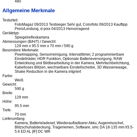
480
Allgemeine Merkmale
Testurteil:
FotoMagaz 09/2013 Testsieger Sehr gut, Colorfoto 09/2013 Kauftipp
Preis/Leistung, d-pixx 04/2013 Hervorragend
Gerätetyp:
Spiegelreflexkamera
Abmessungen (B/H/T) / Gewicht:
129 mm x 95.5 mm x 70 mm / 590 g
Besondere Merkmale:
Pixelmapping, Sensorreinigung, Intervalltimer, 2 programmierbare
Einstellräder, HDR Funktion, Optionale Batterieversorgung, RAW
Entwicklung und Bildbearbeitung in der Kamera, Mehrfachbelichtung,
Kabelloses Blitzen, wechselbare Einstellscheibe, 3D Wasserwaage,
Shake Reduction in die Kamera intgriert
Farbe:
Weiß
Gewicht:
590 g
Breite:
129 mm
Höhe:
95.5 mm
Tiefe:
70 mm
Lieferumfang:
Kamera, Batterieladeset, Wiederaufladbarer Akku, Augenmuschel,
Blitzschuhabdeckung, Trageriemen, Software, smc DA 18-135 mm f/3.5-
5.6 ED AL [IF] DC WR