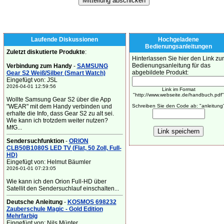
Laufende Diskussionen
Hochgeladene
Bedienungsanleitungen
Zuletzt diskutierte Produkte
:
Hinterlassen Sie hier den Link zur
Bedienungsanleitung für das
Verbindung zum Handy
-
SAMSUNG
abgebildete Produkt:
Gear S2 Weiß/Silber (Smart Watch)
Eingefügt von: JSL
2026-04-01 12:59:56
Link im Format
"http://www.webseite.de/handbuch.pdf"
Wollte Samsung Gear S2 über die App
"WEAR" mit dem Handy verbinden und
Schreiben Sie den Code ab: "anleitung
erhalte die Info, dass Gear S2 zu alt sei.
Wie kann ich trotzdem weiter nutzen?
MfG...
Sendersuchfunktion
-
ORION
CLB50B1080S LED TV (Flat, 50 Zoll, Full-
HD)
Eingefügt von: Helmut Bäumler
2026-01-01 07:23:05
Wie kann ich den Orion Full-HD über
Satellit den Sendersuchlauf einschalten...
Deutsche Anleitung
-
KOSMOS 698232
Zauberschule Magic - Gold Edition
Mehrfarbig
Eingefügt von: Nils Münter