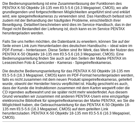
Die Bedienungsanleitung ist eine Zusammenfassung der Funktionen des
PENTAX K-50 Objektiv 18-135 mm f/3.5-5.6 (16.3 Megapixel, CMOS), wo alle
grundlegenden und fortgeschrittenen Möglichkeiten angeführt sind und erklärt
wird, wie spiegelreflexkameras zu verwenden sind. Das Handbuch befasst sich
zudem mit der Behandlung der häufigsten Probleme, einschließlich ihrer
Beseitigung. Detailliert beschrieben wird dies im Service-Handbuch, das in der
Regel nicht Bestandteil der Lieferung ist, doch kann es im Service PENTAX
heruntergeladen werden.
Falls Sie uns helfen möchten, die Datenbank zu erweitern, können Sie auf der
Seite einen Link zum Herunterladen des deutschen Handbuchs – ideal wäre im
PDF-Format – hinterlassen. Diese Seiten sind Ihr Werk, das Werk der Nutzer des
PENTAX K-50 Objektiv 18-135 mm f/3.5-5.6 (16.3 Megapixel, CMOS). Eine
Bedienungsanleitung finden Sie auch auf den Seiten der Marke PENTAX im
Lesezeichen Foto & Camcorder - Kameras - Spiegelreflexkameras.
Die deutsche Bedienungsanleitung für das PENTAX K-50 Objektiv 18-135 mm
f/3.5-5.6 (16.3 Megapixel, CMOS) kann im PDF-Format heruntergeladen werden,
falls es nicht zusammen mit dem neuen Produkt spiegelreflexkameras, geliefert
wurde, obwohl der Hersteller hierzu verpflichtet ist. Häufig geschieht es auch,
dass der Kunde die Instruktionen zusammen mit dem Karton wegwirft oder die
CD irgendwo aufbewahrt und sie später nicht mehr wiederfindet. Aus diesem
Grund verwalten wir zusammen mit anderen PENTAX-Usern eine einzigartige
elektronische Bibliothek für spiegelreflexkameras der Marke PENTAX, wo Sie die
Möglichkeit haben, die Gebrauchsanleitung für das PENTAX K-50 Objektiv 18-
135 mm f/3.5-5.6 (16.3 Megapixel, CMOS) auf dem geteilten Link
herunterzuladen. PENTAX K-50 Objektiv 18-135 mm f/3.5-5.6 (16.3 Megapixel,
CMOS).