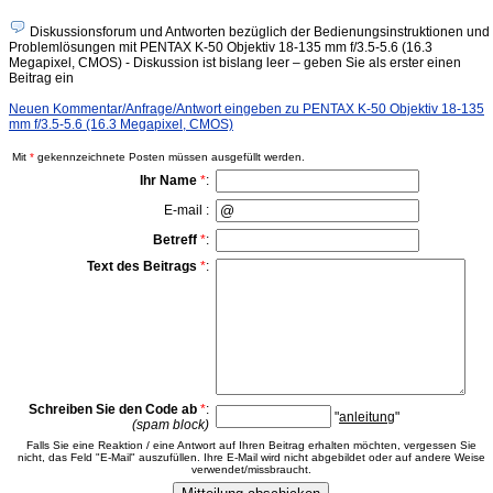
Diskussionsforum und Antworten bezüglich der Bedienungsinstruktionen und
Problemlösungen mit PENTAX K-50 Objektiv 18-135 mm f/3.5-5.6 (16.3
Megapixel, CMOS) - Diskussion ist bislang leer – geben Sie als erster einen
Beitrag ein
Neuen Kommentar/Anfrage/Antwort eingeben zu PENTAX K-50 Objektiv 18-135
mm f/3.5-5.6 (16.3 Megapixel, CMOS)
Mit
*
gekennzeichnete Posten müssen ausgefüllt werden.
Ihr Name
*
:
E-mail :
Betreff
*
:
Text des Beitrags
*
:
Schreiben Sie den Code ab
*
:
"
anleitung
"
(spam block)
Falls Sie eine Reaktion / eine Antwort auf Ihren Beitrag erhalten möchten, vergessen Sie
nicht, das Feld "E-Mail" auszufüllen. Ihre E-Mail wird nicht abgebildet oder auf andere Weise
verwendet/missbraucht.