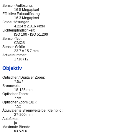
Sensor- Auflösung:
16.5 Megapixel
Effektive Fotoauflösung:
16.3 Megapixel
Fotoauflösungen:
4.224 x 2.816 Pixel
Lichtempfindlichkeit:
ISO 100 - ISO 51.200
Sensor-Typ:
CMOS
Sensor-Größe:
23.7 x 15.7 mm
Artikelnummer:
1718712
Objektiv
Optischer / Digitaler Zoom:
7.5x /
Brennweite:
18-135 mm
Optischer Zoom:
7.5x
Optischer Zoom (3D):
7.5x
Äquivalente Brennweite bei Kleinbild:
27-200 mm
Autofokus:
ja
Maximale Blende:
f/3.5-5.6