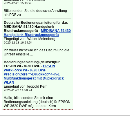
2025-12-25 15:15:40
Bitte senden Sie die deutsche Anlwitung
als PDF zu. ...
Deutsche Bedienungsanleitung für das
MEDISANA 51430 Handgelenk-
Blutdruckmessgerät
-
MEDISANA 51430
Handgelenk-Blutdruckmessgerät
Eingefügt von: Walter Meienberg
2025-12-13 16:24:54
Ich weiss nicht wie ich das Datum und die
Uhrzeit einstelle....
Bedienungsanleitung (deutsch)für
EPSON WF-3620 DWF
-
EPSON
WorkForce WF-3620 DWF
PrecisionCore™-Druckkopf 4-in-1
Multifunktionsgerät mit Duplexdruck
WLAN
Eingefügt von: leopold Kern
2025-11-22 14:50:24
Hallo, bitte senden Sie mir eine
Bedienungsanleitung (deutsch)für EPSON
WF-3620 DWF mfg Leopold Kern...