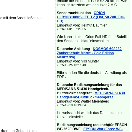
erhalte die Info, dass Gear S2 zu alt sei. Wie
kann ich trotzdem weiter nutzen? MfG...
Sendersuchfunktion
-
ORION
CLB50B1080S LED TV (Flat, 50 Zoll, Full-
me mit dem Anschließen und
HD)
Eingefügt von: Helmut Bäumler
2026-01-01 07:23:05
Wie kann ich den Orion Full-HD über Satellit
den Sendersuchlauf einschalten...
Deutsche Anleitung
-
KOSMOS 698232
Zauberschule Magic - Gold Edition
Mehrfarbig
Eingefügt von: Nils Münter
2025-12-25 15:15:40
Bitte senden Sie die deutsche Anlwitung als
PDF zu. ...
Deutsche Bedienungsanleitung für das
MEDISANA 51430 Handgelenk-
Blutdruckmessgerät
-
MEDISANA 51430
Handgelenk-Blutdruckmessgerät
Eingefügt von: Walter Meienberg
2025-12-13 16:24:54
Ich weiss nicht wie ich das Datum und die
Uhrzeit einstelle....
Bedienungsanleitung (deutsch)für EPSON
WF-3620 DWF
-
EPSON WorkForce WF-
 richtigen Gebrauch des