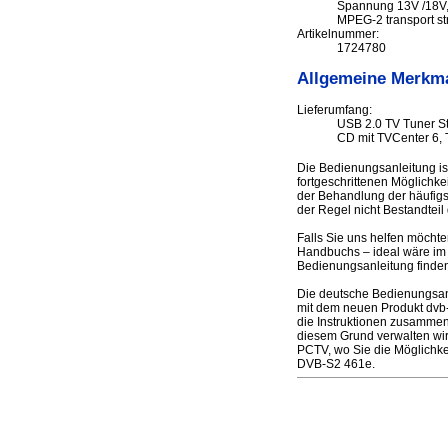
Spannung 13V /18V, 
MPEG-2 transport st
Artikelnummer:
1724780
Allgemeine Merkm
Lieferumfang:
USB 2.0 TV Tuner St
CD mit TVCenter 6, 
Die Bedienungsanleitung i
fortgeschrittenen Möglichke
der Behandlung der häufigst
der Regel nicht Bestandteil
Falls Sie uns helfen möcht
Handbuchs – ideal wäre im 
Bedienungsanleitung finden
Die deutsche Bedienungsan
mit dem neuen Produkt dvb-t 
die Instruktionen zusammen
diesem Grund verwalten wir
PCTV, wo Sie die Möglichke
DVB-S2 461e.