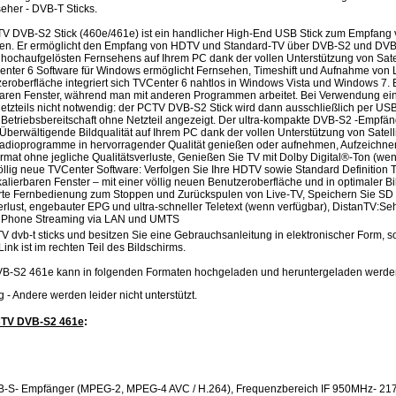
eher - DVB-T Sticks.
 DVB-S2 Stick (460e/461e) ist ein handlicher High-End USB Stick zum Empfang
sehen. Er ermöglicht den Empfang von HDTV und Standard-TV über DVB-S2 und DVB
t hochaufgelösten Fernsehens auf Ihrem PC dank der vollen Unterstützung von Sate
Center 6 Software für Windows ermöglicht Fernsehen, Timeshift und Aufnahme von 
eroberfläche integriert sich TVCenter 6 nahtlos in Windows Vista und Windows 7.
erbaren Fenster, während man mit anderen Programmen arbeitet. Bei Verwendung ein
 Netzteils nicht notwendig: der PCTV DVB-S2 Stick wird dann ausschließlich per USB
 Betriebsbereitschaft ohne Netzteil angezeigt. Der ultra-kompakte DVB-S2 -Empfän
Überwältigende Bildqualität auf Ihrem PC dank der vollen Unterstützung von Sate
Radioprogramme in hervorragender Qualität genießen oder aufnehmen, Aufzeich
at ohne jegliche Qualitätsverluste, Genießen Sie TV mit Dolby Digital®-Ton (wenn 
lig neue TVCenter Software: Verfolgen Sie Ihre HDTV sowie Standard Definition 
skalierbaren Fenster – mit einer völlig neuen Benutzeroberfläche und in optimaler Bi
ferte Fernbedienung zum Stoppen und Zurückspulen von Live-TV, Speichern Sie SD 
verlust, engebauter EPG und ultra-schneller Teletext (wenn verfügbar), DistanTV:S
m iPhone Streaming via LAN und UMTS
V dvb-t sticks und besitzen Sie eine Gebrauchsanleitung in elektronischer Form, s
Link ist im rechten Teil des Bildschirms.
B-S2 461e kann in folgenden Formaten hochgeladen und heruntergeladen werde
.jpg - Andere werden leider nicht unterstützt.
CTV DVB-S2 461e
:
B-S- Empfänger (MPEG-2, MPEG-4 AVC / H.264), Frequenzbereich IF 950MHz- 21