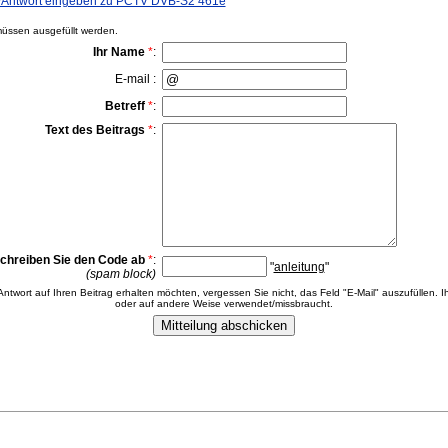
Antwort eingeben zu PCTV DVB-S2 461e
ssen ausgefüllt werden.
Ihr Name
*
:
E-mail :
Betreff
*
:
Text des Beitrags
*
:
chreiben Sie den Code ab
*
:
"
anleitung
"
(spam block)
 Antwort auf Ihren Beitrag erhalten möchten, vergessen Sie nicht, das Feld "E-Mail" auszufüllen. Ih
oder auf andere Weise verwendet/missbraucht.