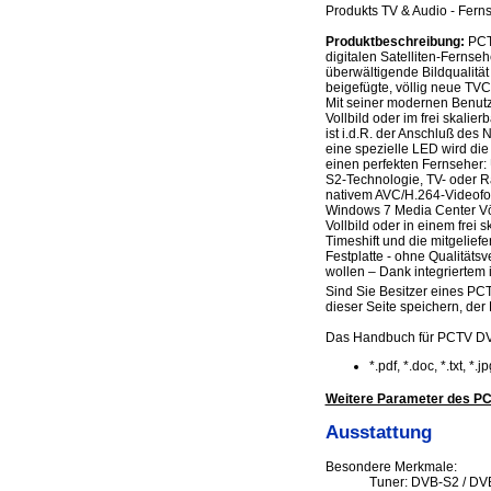
Produkts TV & Audio - Ferns
Produktbeschreibung:
PCTV
digitalen Satelliten-Fern
überwältigende Bildqualitä
beigefügte, völlig neue TV
Mit seiner modernen Benutz
Vollbild oder im frei skali
ist i.d.R. der Anschluß des
eine spezielle LED wird die
einen perfekten Fernseher: 
S2-Technologie, TV- oder 
nativem AVC/H.264-Videoform
Windows 7 Media Center Völ
Vollbild oder in einem frei 
Timeshift und die mitgelie
Festplatte - ohne Qualitäts
wollen – Dank integrierte
Sind Sie Besitzer eines PCT
dieser Seite speichern, der 
Das Handbuch für PCTV DV
*.pdf, *.doc, *.txt, *
Weitere Parameter des P
Ausstattung
Besondere Merkmale:
Tuner: DVB-S2 / DV