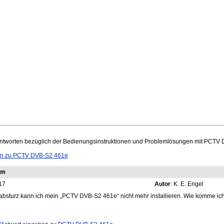
ntworten bezüglich der Bedienungsinstruktionen und Problemlösungen mit PCTV
n zu PCTV DVB-S2 461e
em
17
Autor
: K. E. Engel
bsturz kann ich mein „PCTV DVB-S2 461e“ nicht mehr installieren. Wie komme ich