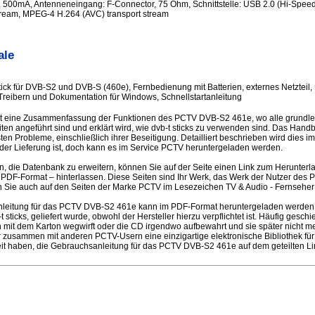
500mA, Antenneneingang: F-Connector, 75 Ohm, Schnittstelle: USB 2.0 (Hi-Spee
ream, MPEG-4 H.264 (AVC) transport stream
ale
ick für DVB-S2 und DVB-S (460e), Fernbedienung mit Batterien, externes Netzteil
Treibern und Dokumentation für Windows, Schnellstartanleitung
st eine Zusammenfassung der Funktionen des PCTV DVB-S2 461e, wo alle grundl
iten angeführt sind und erklärt wird, wie dvb-t sticks zu verwenden sind. Das Hand
en Probleme, einschließlich ihrer Beseitigung. Detailliert beschrieben wird dies 
 der Lieferung ist, doch kann es im Service PCTV heruntergeladen werden.
en, die Datenbank zu erweitern, können Sie auf der Seite einen Link zum Herunter
PDF-Format – hinterlassen. Diese Seiten sind Ihr Werk, das Werk der Nutzer des
 Sie auch auf den Seiten der Marke PCTV im Lesezeichen TV & Audio - Fernseher 
leitung für das PCTV DVB-S2 461e kann im PDF-Format heruntergeladen werden, 
sticks, geliefert wurde, obwohl der Hersteller hierzu verpflichtet ist. Häufig gesch
 mit dem Karton wegwirft oder die CD irgendwo aufbewahrt und sie später nicht me
 zusammen mit anderen PCTV-Usern eine einzigartige elektronische Bibliothek für 
it haben, die Gebrauchsanleitung für das PCTV DVB-S2 461e auf dem geteilten L