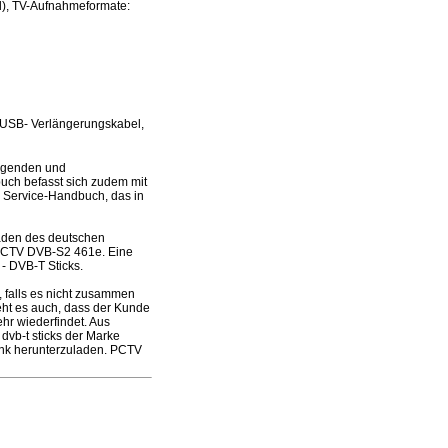
d), TV-Aufnahmeformate:
, USB- Verlängerungskabel,
egenden und
buch befasst sich zudem mit
im Service-Handbuch, das in
laden des deutschen
 PCTV DVB-S2 461e. Eine
- DVB-T Sticks.
falls es nicht zusammen
ieht es auch, dass der Kunde
hr wiederfindet. Aus
dvb-t sticks der Marke
ink herunterzuladen. PCTV