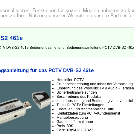
onalisieren, Funktionen für soziale Medien anbieten zu kön
nen zu Ihrer Nutzung unserer Website an unsere Partner fü
-S2 461e
 PCTV DVB-S2 461e Bedienungsanleitung, Bedienungsanleitung PCTV DVB-S2 461
gsanleitung für das PCTV DVB-S2 461e
Hersteller: PCTV
Grundbeschreibung und Inhalt der Verpackung
Einordnung des Produkts: TV & Audio - Fernseh
Sicherheitsanweisungen
Beschreibung des Produkts
Inbetriebsetzung und Bedienung von dvb-t stick
Tipps für PCTV-Einstellungen
Einstellen und fachmännische Hilfe
Kontaktdaten zum
PCTV-Kundendienst
Mängelbeseitigung
Garantieinformationen
Preis: 89€
EAN: 0785428231327