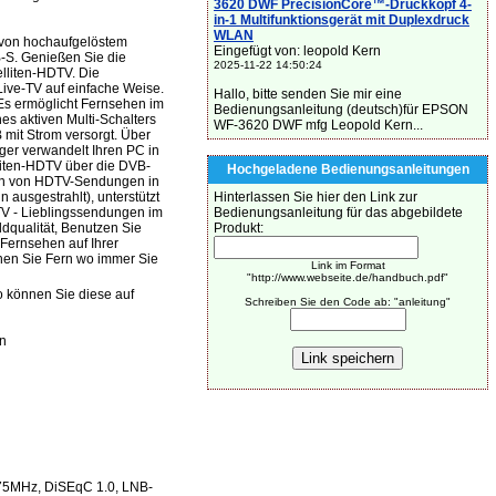
3620 DWF PrecisionCore™-Druckkopf 4-
in-1 Multifunktionsgerät mit Duplexdruck
WLAN
 von hochaufgelöstem
Eingefügt von: leopold Kern
-S. Genießen Sie die
2025-11-22 14:50:24
lliten-HDTV. Die
Live-TV auf einfache Weise.
Hallo, bitte senden Sie mir eine
 Es ermöglicht Fernsehen im
Bedienungsanleitung (deutsch)für EPSON
es aktiven Multi-Schalters
WF-3620 DWF mfg Leopold Kern...
 mit Strom versorgt. Über
ger verwandelt Ihren PC in
lliten-HDTV über die DVB-
Hochgeladene Bedienungsanleitungen
nen von HDTV-Sendungen in
ausgestrahlt), unterstützt
Hinterlassen Sie hier den Link zur
TV - Lieblingssendungen im
Bedienungsanleitung für das abgebildete
ldqualität, Benutzen Sie
Produkt:
Fernsehen auf Ihrer
ehen Sie Fern wo immer Sie
Link im Format
"http://www.webseite.de/handbuch.pdf"
o können Sie diese auf
Schreiben Sie den Code ab: "anleitung"
n
75MHz, DiSEqC 1.0, LNB-