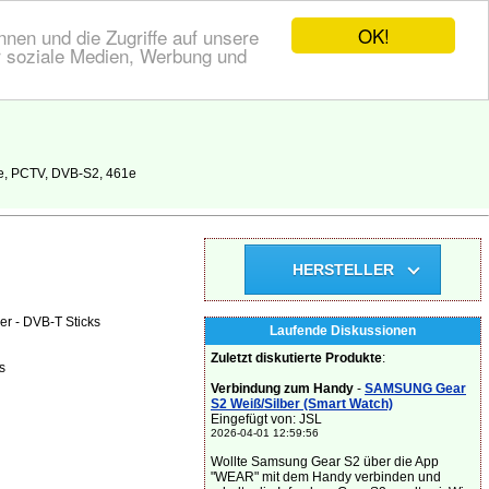
OK!
nen und die Zugriffe auf unsere
r soziale Medien, Werbung und
e, PCTV, DVB-S2, 461e
HERSTELLER
er - DVB-T Sticks
Laufende Diskussionen
Zuletzt diskutierte Produkte
:
s
Verbindung zum Handy
-
SAMSUNG Gear
S2 Weiß/Silber (Smart Watch)
Eingefügt von: JSL
2026-04-01 12:59:56
Wollte Samsung Gear S2 über die App
"WEAR" mit dem Handy verbinden und