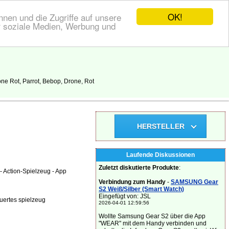
OK!
nen und die Zugriffe auf unsere
r soziale Medien, Werbung und
e Rot, Parrot, Bebop, Drone, Rot
HERSTELLER
Laufende Diskussionen
Zuletzt diskutierte Produkte
:
 Action-Spielzeug - App
Verbindung zum Handy
-
SAMSUNG Gear
S2 Weiß/Silber (Smart Watch)
Eingefügt von: JSL
uertes spielzeug
2026-04-01 12:59:56
Wollte Samsung Gear S2 über die App
"WEAR" mit dem Handy verbinden und