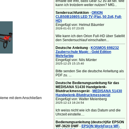
erhalte die Info, dass Gear S2 zu alt sei. Wie
kann ich trotzdem weiter nutzen? MfG...
Sendersuchfunktion
-
ORION
CLB50B1080S LED TV (Flat, 50 Zoll, Full-
HD)
Eingefügt von: Helmut Bäumler
2026-01-01 07:23:05
Wie kann ich den Orion Full-HD über Satellit
den Sendersuchlauf einschalten...
Deutsche Anleitung
-
KOSMOS 698232
Zauberschule Magic - Gold Edition
Mehrfarbig
Eingefügt von: Nils Münter
2025-12-25 15:15:40
Bitte senden Sie die deutsche Anlwitung als
PDF zu. ...
Deutsche Bedienungsanleitung für das
MEDISANA 51430 Handgelenk-
Blutdruckmessgerät
-
MEDISANA 51430
Handgelenk-Blutdruckmessgerät
obleme mit dem Anschließen
Eingefügt von: Walter Meienberg
2025-12-13 16:24:54
Ich weiss nicht wie ich das Datum und die
Uhrzeit einstelle....
Bedienungsanleitung (deutsch)für EPSON
WF-3620 DWF
-
EPSON WorkForce WF-