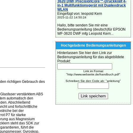
3620 DWF PrecisionCore™-Druckkopf 4-
in-1 Multifunktionsgerät mit Duplexdruck
WLAN
Eingefügt von: leopold Kern
2025-11-22 14:50:24
Hallo, bitte senden Sie mir eine
Bedienungsanleitung (deutsch)für EPSON
WF-3620 DWF mfg Leopold Kern...
Hochgeladene Bedienungsanleitungen
Hinterlassen Sie hier den Link zur
Bedienungsanleitung für das abgebildete
Produkt:
Link im Format
"http://www.webseite.de/handbuch.pdf"
Schreiben Sie den Code ab: "anleitung"
 den richtigen Gebrauch des
 Glasfaser verstärktem ABS
stem automatisch den
anden. Abschließend
ht und fortschrittliche
striche bei der
ot P7 für starke
lterung aus Magnesium
cklern steht das SDK zur
arantieren, führt die
igungsmesser, Gyroskop,