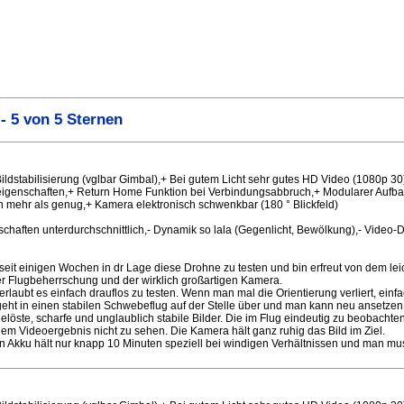
- 5 von 5 Sternen
ildstabilisierung (vglbar Gimbal),+ Bei gutem Licht sehr gutes HD Video (1080p 30
igenschaften,+ Return Home Funktion bei Verbindungsabbruch,+ Modularer Aufbau
n mehr als genug,+ Kamera elektronisch schwenkbar (180 ° Blickfeld)
nschaften unterdurchschnittlich,- Dynamik so lala (Gegenlicht, Bewölkung),- Video-
n seit einigen Wochen in dr Lage diese Drohne zu testen und bin erfreut von dem lei
der Flugbeherrschung und der wirklich großartigen Kamera.
rlaubt es einfach drauflos zu testen. Wenn man mal die Orientierung verliert, einf
geht in einen stabilen Schwebeflug auf der Stelle über und man kann neu ansetzen
elöste, scharfe und unglaublich stabile Bilder. Die im Flug eindeutig zu beobachte
m Videoergebnis nicht zu sehen. Die Kamera hält ganz ruhig das Bild im Ziel.
in Akku hält nur knapp 10 Minuten speziell bei windigen Verhältnissen und man mu