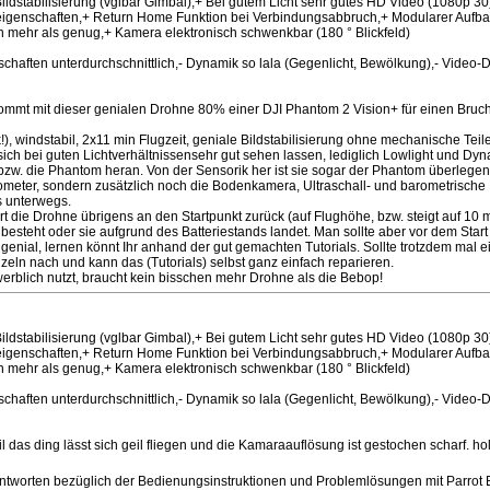
ildstabilisierung (vglbar Gimbal),+ Bei gutem Licht sehr gutes HD Video (1080p 30
igenschaften,+ Return Home Funktion bei Verbindungsabbruch,+ Modularer Aufbau
n mehr als genug,+ Kamera elektronisch schwenkbar (180 ° Blickfeld)
nschaften unterdurchschnittlich,- Dynamik so lala (Gegenlicht, Bewölkung),- Video-
kommt mit dieser genialen Drohne 80% einer DJI Phantom 2 Vision+ für einen Brucht
), windstabil, 2x11 min Flugzeit, geniale Bildstabilisierung ohne mechanische Teil
ich bei guten Lichtverhältnissensehr gut sehen lassen, lediglich Lowlight und Dy
zw. die Phantom heran. Von der Sensorik her ist sie sogar der Phantom überlegen,
eter, sondern zusätzlich noch die Bodenkamera, Ultraschall- und barometrische
s unterwegs.
hrt die Drohne übrigens an den Startpunkt zurück (auf Flughöhe, bzw. steigt auf 10 
 besteht oder sie aufgrund des Batteriestands landet. Man sollte aber vor dem Star
genial, lernen könnt Ihr anhand der gut gemachten Tutorials. Sollte trotzdem mal e
eln nach und kann das (Tutorials) selbst ganz einfach reparieren.
ewerblich nutzt, braucht kein bisschen mehr Drohne als die Bebop!
ildstabilisierung (vglbar Gimbal),+ Bei gutem Licht sehr gutes HD Video (1080p 30
igenschaften,+ Return Home Funktion bei Verbindungsabbruch,+ Modularer Aufbau
n mehr als genug,+ Kamera elektronisch schwenkbar (180 ° Blickfeld)
nschaften unterdurchschnittlich,- Dynamik so lala (Gegenlicht, Bewölkung),- Video-
il das ding lässt sich geil fliegen und die Kamaraauflösung ist gestochen scharf. ho
tworten bezüglich der Bedienungsinstruktionen und Problemlösungen mit Parrot 