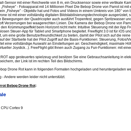
all-Sensor mit einer Reichweite von 8 m, ein Drucksensor sowie eine vertikale Ka
Fisheye” - Fotoapparat mit 14 Millionen Pixel Die Bebop Drone von Parrot ist mit
ein „Fisheye” - Objektiv hat und Fotos und Videos in einem Umkreis von 180° von
e ist mit einer vollständig digitalen Bildstabilisierungstechnologie ausgerüstet, 
e Bewegungen der Quadricopter auch ausführt Tropenfest, gegen Spritzwasser und
oft Verzerrungen bei waagerechten Linien. Die Kamera der Bebop Drone von Parro
 es den Krümmungseffekt beim Horizont nicht mehr. Intuitive Steuerung mit der App F
losen Steuer-App für Tablet und Smartphone begleitet. Freeflight 3.0 ist für iOS un
 um eine große Benutzerfreundlichkeit zu bieten, damit der Pilot sich auf die rein
uf der Startseite hat der Pilot Zugriff auf die Basis-Funktionen: Steuerung, Fotos/Vi
ietet eine vollständige Auswahl an Einstellungen an: Geschwindigkeit, maximale H
tueller Joystick...). FreeFlight gibt Ihnen auch Zugang zu Fun-Funktionen: mit ei
RROT app gesteuertes spielzeug und besitzen Sie eine Gebrauchsanleitung in elek
peichern, der Link ist im rechten Teil des Bildschirms.
ebop Drone Rot kann in folgenden Formaten hochgeladen und heruntergeladen w
.jpg - Andere werden leider nicht unterstützt.
rrot Bebop Drone Rot
:
ale
e CPU Cortex 9