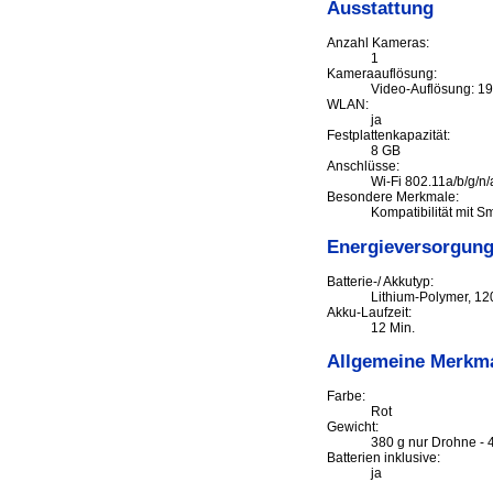
Ausstattung
Anzahl Kameras:
1
Kameraauflösung:
Video-Auflösung: 19
WLAN:
ja
Festplattenkapazität:
8 GB
Anschlüsse:
Wi-Fi 802.11a/b/g/n/
Besondere Merkmale:
Kompatibilität mit S
Energieversorgun
Batterie-/ Akkutyp:
Lithium-Polymer, 1
Akku-Laufzeit:
12 Min.
Allgemeine Merkm
Farbe:
Rot
Gewicht:
380 g nur Drohne - 
Batterien inklusive:
ja