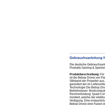
Gebrauchsanleitung f
Die deutsche Gebrauchsanle
Produkts Gaming & Spielzeu
Produktbeschreibung:
Für 
ist die Bebop Drone von Pa
Stillstand der Propeller au
garantiert der im Lieferumf
Technologie Die Bebop Dron
Betriebsdauer: Bordcomputer
Rechnerleistung. Quad-Core
montiert, welche der elektr
Verfügung. Eine erstaunlich
Bebop Drone eine Fusion d