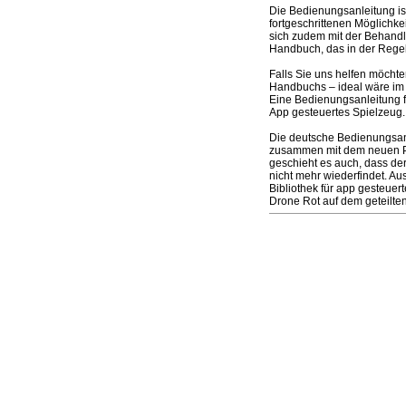
Die Bedienungsanleitung i
fortgeschrittenen Möglichke
sich zudem mit der Behandlu
Handbuch, das in der Regel
Falls Sie uns helfen möcht
Handbuchs – ideal wäre im 
Eine Bedienungsanleitung f
App gesteuertes Spielzeug.
Die deutsche Bedienungsanl
zusammen mit dem neuen Prod
geschieht es auch, dass de
nicht mehr wiederfindet. A
Bibliothek für app gesteue
Drone Rot auf dem geteilte