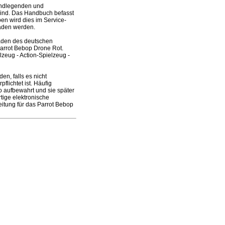
undlegenden und
 sind. Das Handbuch befasst
ben wird dies im Service-
laden werden.
laden des deutschen
Parrot Bebop Drone Rot.
eug - Action-Spielzeug -
n, falls es nicht
lichtet ist. Häufig
 aufbewahrt und sie später
ige elektronische
itung für das Parrot Bebop