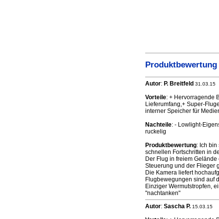
Produktbewertung 
Autor
:
P. Breitfeld
31.03.15
Vorteile
: + Hervorragende B
Lieferumfang,+ Super-Fluge
interner Speicher für Medie
Nachteile
: - Lowlight-Eige
ruckelig
Produktbewertung
: Ich bi
schnellen Fortschritten in 
Der Flug in freiem Gelände e
Steuerung und der Flieger 
Die Kamera liefert hochaufg
Flugbewegungen sind auf de
Einziger Wermutstropfen, e
"nachtanken"
Autor
:
Sascha P.
15.03.15