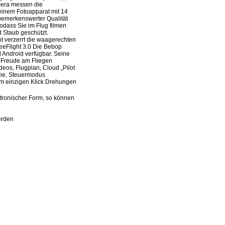
mera messen die
 einem Fotoapparat mit 14
 bemerkenswerter Qualität
sodass Sie im Flug filmen
 Staub geschützt.
t verzerrt die waagerechten
reeFlight 3.0 Die Bebop
d Android verfügbar. Seine
e Freude am Fliegen
deos, Flugplan, Cloud „Pilot
öhe, Steuermodus
nem einzigen Klick Drehungen
tronischer Form, so können
erden