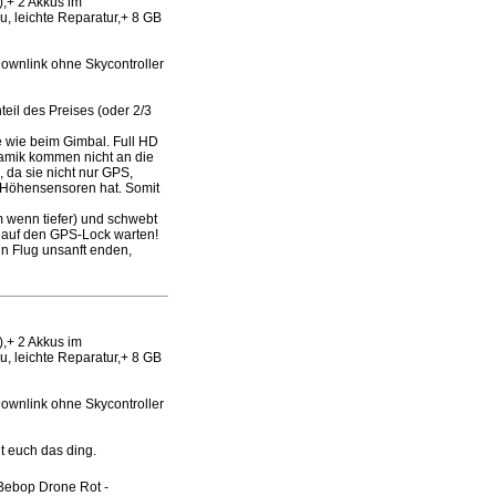
),+ 2 Akkus im
, leichte Reparatur,+ 8 GB
Downlink ohne Skycontroller
eil des Preises (oder 2/3
e wie beim Gimbal. Full HD
namik kommen nicht an die
 da sie nicht nur GPS,
 Höhensensoren hat. Somit
m wenn tiefer) und schwebt
t auf den GPS-Lock warten!
in Flug unsanft enden,
),+ 2 Akkus im
, leichte Reparatur,+ 8 GB
Downlink ohne Skycontroller
lt euch das ding.
Bebop Drone Rot -