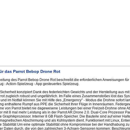
ür das Parrot Bebop Drone Rot
itung des Parrot Bebop Drone Rot beschreibt die erforderlichen Anweisungen für
g - Action-Spielzeug - App gesteuertes Spielzeug.
Sicherheit konzipiert Dank des federleichten Gewichts und der Herstellung aus mit
rrot zugleich robust und ungefährlich. Im Falle eines Zusammenstoßes löst das Sy
s, und im Notfall können Sie mit Hilfe des „Emergency” - Modus die Drohne sofort l
ang enthaltene Rumpf aus PPE die Sicherheit Ihrer Flüge in Innenräumen. Federgewic
e von Parrot bietet nie dagewesene Leistungen bei einer Freizeit-Drohne ohne Ab
 mit 8 mal mehr Leistung als in der Parrot AR.Drone 2.0. Dual-Core Prozessor Parr
 Graphikprozessor. Interner 8 GB Flash-Speicher. Die Bauteile sind auf einer Ha
omagnetischen Abschirmung und als Kühlsystem dient. Funktioniert mit Linux, Entwi
e Stabilität Um eine optimale Stabilität ohne Kompromisse bei der Handhabung zu g
er Daten durch, die von den zahlreichen 3-Achsen-Sensoren kommen: Beschleun