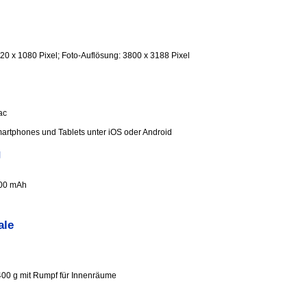
20 x 1080 Pixel; Foto-Auflösung: 3800 x 3188 Pixel
ac
martphones und Tablets unter iOS oder Android
g
200 mAh
ale
400 g mit Rumpf für Innenräume