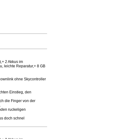
),+ 2 Akkus im
, leichte Reparatur,+ 8 GB
Downlink ohne Skycontroller
chten Einstieg, den
ach die Finger von der
.
nden ruckeligen
ss doch schnel