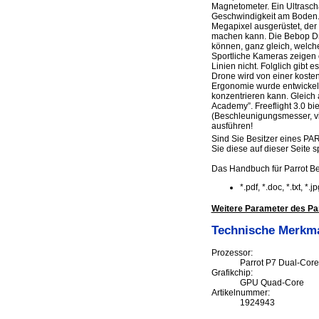
Magnetometer. Ein Ultrasch
Geschwindigkeit am Boden. „
Megapixel ausgerüstet, der 
machen kann. Die Bebop Dron
können, ganz gleich, welch
Sportliche Kameras zeigen 
Linien nicht. Folglich gibt
Drone wird von einer kosten
Ergonomie wurde entwickelt,
konzentrieren kann. Gleich a
Academy”. Freeflight 3.0 b
(Beschleunigungsmesser, vir
ausführen!
Sind Sie Besitzer eines PA
Sie diese auf dieser Seite s
Das Handbuch für Parrot B
*.pdf, *.doc, *.txt, *
Weitere Parameter des Pa
Technische Merkm
Prozessor:
Parrot P7 Dual-Cor
Grafikchip:
GPU Quad-Core
Artikelnummer:
1924943