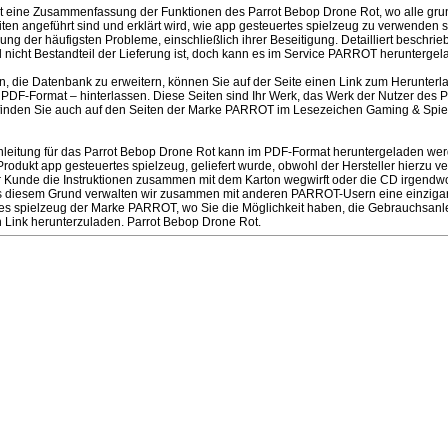
st eine Zusammenfassung der Funktionen des Parrot Bebop Drone Rot, wo alle gr
iten angeführt sind und erklärt wird, wie app gesteuertes spielzeug zu verwenden
ng der häufigsten Probleme, einschließlich ihrer Beseitigung. Detailliert beschrie
 nicht Bestandteil der Lieferung ist, doch kann es im Service PARROT herunterge
en, die Datenbank zu erweitern, können Sie auf der Seite einen Link zum Herunter
PDF-Format – hinterlassen. Diese Seiten sind Ihr Werk, das Werk der Nutzer des 
inden Sie auch auf den Seiten der Marke PARROT im Lesezeichen Gaming & Spielz
eitung für das Parrot Bebop Drone Rot kann im PDF-Format heruntergeladen werde
ukt app gesteuertes spielzeug, geliefert wurde, obwohl der Hersteller hierzu verpf
r Kunde die Instruktionen zusammen mit dem Karton wegwirft oder die CD irgendwo
us diesem Grund verwalten wir zusammen mit anderen PARROT-Usern eine einzigart
rtes spielzeug der Marke PARROT, wo Sie die Möglichkeit haben, die Gebrauchsanle
n Link herunterzuladen. Parrot Bebop Drone Rot.