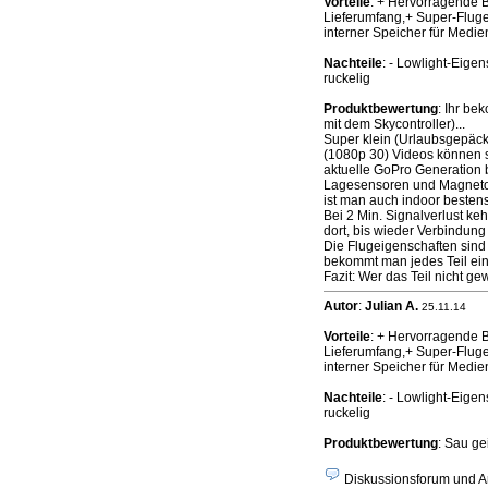
Vorteile
: + Hervorragende B
Lieferumfang,+ Super-Fluge
interner Speicher für Medie
Nachteile
: - Lowlight-Eige
ruckelig
Produktbewertung
: Ihr be
mit dem Skycontroller)...
Super klein (Urlaubsgepäck!
(1080p 30) Videos können s
aktuelle GoPro Generation b
Lagesensoren und Magnetom
ist man auch indoor besten
Bei 2 Min. Signalverlust ke
dort, bis wieder Verbindung
Die Flugeigenschaften sind 
bekommt man jedes Teil einz
Fazit: Wer das Teil nicht g
Autor
:
Julian A.
25.11.14
Vorteile
: + Hervorragende B
Lieferumfang,+ Super-Fluge
interner Speicher für Medie
Nachteile
: - Lowlight-Eige
ruckelig
Produktbewertung
: Sau ge
Diskussionsforum und An