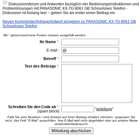
Diskussionsforum und Antworten bezüglich der Bedienungsinstruktionen und
Problemlösungen mit PANASONIC KX-TG 8061 GB Schnurloses Telefon -
Diskussion ist bislang leer – geben Sie als erster einen Beitrag ein
Neuen Kommentar/Anfrage/Antwort eingeben zu PANASONIC KX-TG 8061 GB
Schnurloses Telefon
Mit
*
gekennzeichnete Posten müssen ausgefüllt werden.
Ihr Name
*
:
E-mail :
Betreff
*
:
Text des Beitrags
*
:
Schreiben Sie den Code ab
*
:
"
anleitung
"
(spam block)
Falls Sie eine Reaktion / eine Antwort auf Ihren Beitrag erhalten möchten, vergessen Sie
nicht, das Feld "E-Mail" auszufüllen. Ihre E-Mail wird nicht abgebildet oder auf andere Weise
verwendet/missbraucht.