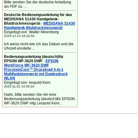
Bitte senden Sie die deutsche Anlwitung
als PDF zu. ...
Deutsche Bedienungsanleitung für das
MEDISANA 51430 Handgelenk-
Blutdruckmessgerät
-
MEDISANA 51430
Handgelenk-Blutdruckmessgerät
Eingefügt von: Walter Meienberg
2025-12-13 16:24:54
Ich weiss nicht wie ich das Datum und die
Uhrzeit einstelle....
Bedienungsanleitung (deutsch)für
EPSON WF-3620 DWF
-
EPSON
WorkForce WF-3620 DWF
PrecisionCore™-Druckkopf 4-in-1
Multifunktionsgerät mit Duplexdruck
WLAN
Eingefügt von: leopold Kern
2025-11-22 14:50:24
Hallo, bitte senden Sie mir eine
Bedienungsanleitung (deutsch)für EPSON
WF-3620 DWF mfg Leopold Kern...