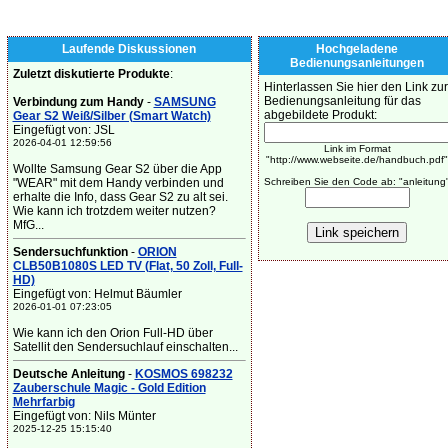
Laufende Diskussionen
Hochgeladene
Bedienungsanleitungen
Zuletzt diskutierte Produkte
:
Hinterlassen Sie hier den Link zur
Bedienungsanleitung für das
Verbindung zum Handy
-
SAMSUNG
abgebildete Produkt:
Gear S2 Weiß/Silber (Smart Watch)
Eingefügt von: JSL
2026-04-01 12:59:56
Link im Format
"http://www.webseite.de/handbuch.pdf"
Wollte Samsung Gear S2 über die App
"WEAR" mit dem Handy verbinden und
Schreiben Sie den Code ab: "anleitung
erhalte die Info, dass Gear S2 zu alt sei.
Wie kann ich trotzdem weiter nutzen?
MfG...
Sendersuchfunktion
-
ORION
CLB50B1080S LED TV (Flat, 50 Zoll, Full-
HD)
Eingefügt von: Helmut Bäumler
2026-01-01 07:23:05
Wie kann ich den Orion Full-HD über
Satellit den Sendersuchlauf einschalten...
Deutsche Anleitung
-
KOSMOS 698232
Zauberschule Magic - Gold Edition
Mehrfarbig
Eingefügt von: Nils Münter
2025-12-25 15:15:40