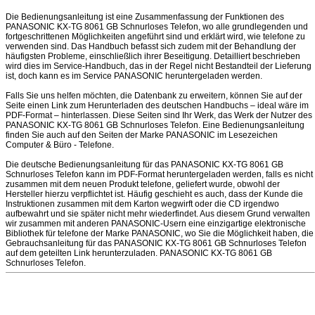
Die Bedienungsanleitung ist eine Zusammenfassung der Funktionen des
PANASONIC KX-TG 8061 GB Schnurloses Telefon, wo alle grundlegenden und
fortgeschrittenen Möglichkeiten angeführt sind und erklärt wird, wie telefone zu
verwenden sind. Das Handbuch befasst sich zudem mit der Behandlung der
häufigsten Probleme, einschließlich ihrer Beseitigung. Detailliert beschrieben
wird dies im Service-Handbuch, das in der Regel nicht Bestandteil der Lieferung
ist, doch kann es im Service PANASONIC heruntergeladen werden.
Falls Sie uns helfen möchten, die Datenbank zu erweitern, können Sie auf der
Seite einen Link zum Herunterladen des deutschen Handbuchs – ideal wäre im
PDF-Format – hinterlassen. Diese Seiten sind Ihr Werk, das Werk der Nutzer des
PANASONIC KX-TG 8061 GB Schnurloses Telefon. Eine Bedienungsanleitung
finden Sie auch auf den Seiten der Marke PANASONIC im Lesezeichen
Computer & Büro - Telefone.
Die deutsche Bedienungsanleitung für das PANASONIC KX-TG 8061 GB
Schnurloses Telefon kann im PDF-Format heruntergeladen werden, falls es nicht
zusammen mit dem neuen Produkt telefone, geliefert wurde, obwohl der
Hersteller hierzu verpflichtet ist. Häufig geschieht es auch, dass der Kunde die
Instruktionen zusammen mit dem Karton wegwirft oder die CD irgendwo
aufbewahrt und sie später nicht mehr wiederfindet. Aus diesem Grund verwalten
wir zusammen mit anderen PANASONIC-Usern eine einzigartige elektronische
Bibliothek für telefone der Marke PANASONIC, wo Sie die Möglichkeit haben, die
Gebrauchsanleitung für das PANASONIC KX-TG 8061 GB Schnurloses Telefon
auf dem geteilten Link herunterzuladen. PANASONIC KX-TG 8061 GB
Schnurloses Telefon.