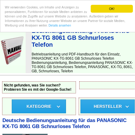
Wir verwenden Cookies, um Inhalte und Anzeigen zu
OK!
personalisieren, Funktionen für soziale Medien anbieten zu
können und die Zugriffe auf unsere Website zu analysieren. Außerdem geben wir
Informationen zu Ihrer Nutzung unserer Website an unsere Partner für soziale Medien,
BEDIENUNGSANLEITUNG
| Hier finden Sie die deutsche Anleitung!
Werbung und Analysen weiter.
Details ansehen
Bedienungsanleitung PANASONIC
KX-TG 8061 GB Schnurloses
Telefon
Betriebsanleitung und PDF-Handbuch für den Einsatz,
PANASONIC KX-TG 8061 GB Schnurloses Telefon
Bedienungsanleitung, Bedienungsanleitung PANASONIC KX-
TG 8061 GB Schnurloses Telefon, PANASONIC, KX-TG, 8061,
GB, Schnurloses, Telefon
Nicht gefunden, was Sie suchen?
Probieren Sie es mit der Google-Suche!
KATEGORIE
HERSTELLER
Deutsche Bedienungsanleitung für das PANASONIC
KX-TG 8061 GB Schnurloses Telefon