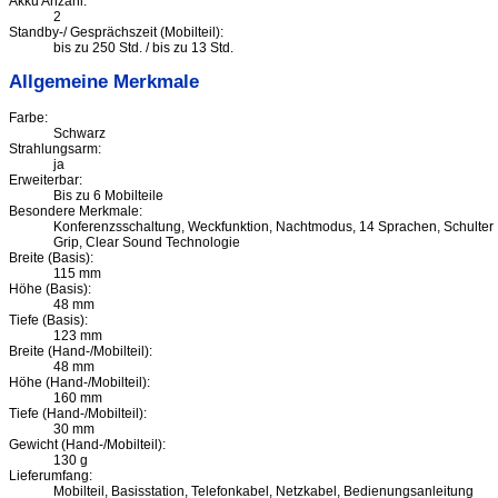
Akku Anzahl:
2
Standby-/ Gesprächszeit (Mobilteil):
bis zu 250 Std. / bis zu 13 Std.
Allgemeine Merkmale
Farbe:
Schwarz
Strahlungsarm:
ja
Erweiterbar:
Bis zu 6 Mobilteile
Besondere Merkmale:
Konferenzsschaltung, Weckfunktion, Nachtmodus, 14 Sprachen, Schulter
Grip, Clear Sound Technologie
Breite (Basis):
115 mm
Höhe (Basis):
48 mm
Tiefe (Basis):
123 mm
Breite (Hand-/Mobilteil):
48 mm
Höhe (Hand-/Mobilteil):
160 mm
Tiefe (Hand-/Mobilteil):
30 mm
Gewicht (Hand-/Mobilteil):
130 g
Lieferumfang:
Mobilteil, Basisstation, Telefonkabel, Netzkabel, Bedienungsanleitung