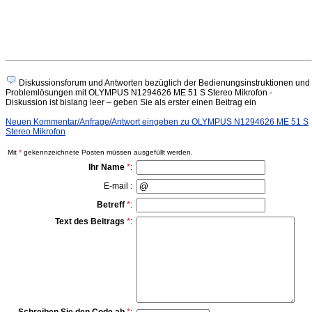
Diskussionsforum und Antworten bezüglich der Bedienungsinstruktionen und
Problemlösungen mit OLYMPUS N1294626 ME 51 S Stereo Mikrofon -
Diskussion ist bislang leer – geben Sie als erster einen Beitrag ein
Neuen Kommentar/Anfrage/Antwort eingeben zu OLYMPUS N1294626 ME 51 S
Stereo Mikrofon
Mit
*
gekennzeichnete Posten müssen ausgefüllt werden.
Ihr Name
*
:
E-mail :
Betreff
*
:
Text des Beitrags
*
: