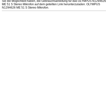
Sie die Möglichkeit haben, die Gebrauchsanleitung für das OLYMPUS N1294626
ME 51 S Stereo Mikrofon auf dem geteilten Link herunterzuladen. OLYMPUS
N1294626 ME 51 S Stereo Mikrofon.