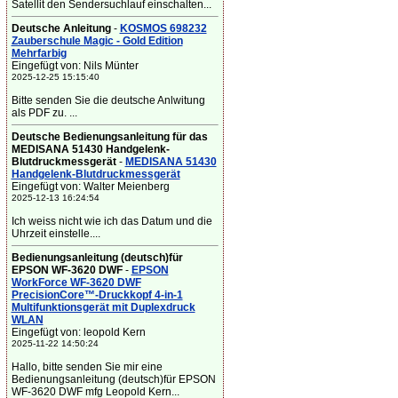
Satellit den Sendersuchlauf einschalten...
Deutsche Anleitung
-
KOSMOS 698232
Zauberschule Magic - Gold Edition
Mehrfarbig
Eingefügt von: Nils Münter
2025-12-25 15:15:40
Bitte senden Sie die deutsche Anlwitung
als PDF zu. ...
Deutsche Bedienungsanleitung für das
MEDISANA 51430 Handgelenk-
Blutdruckmessgerät
-
MEDISANA 51430
Handgelenk-Blutdruckmessgerät
Eingefügt von: Walter Meienberg
2025-12-13 16:24:54
Ich weiss nicht wie ich das Datum und die
Uhrzeit einstelle....
Bedienungsanleitung (deutsch)für
EPSON WF-3620 DWF
-
EPSON
WorkForce WF-3620 DWF
PrecisionCore™-Druckkopf 4-in-1
Multifunktionsgerät mit Duplexdruck
WLAN
Eingefügt von: leopold Kern
2025-11-22 14:50:24
Hallo, bitte senden Sie mir eine
Bedienungsanleitung (deutsch)für EPSON
WF-3620 DWF mfg Leopold Kern...