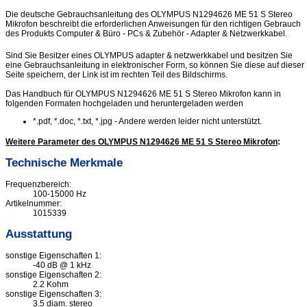
Die deutsche Gebrauchsanleitung des OLYMPUS N1294626 ME 51 S Stereo
Mikrofon beschreibt die erforderlichen Anweisungen für den richtigen Gebrauch
des Produkts Computer & Büro - PCs & Zubehör - Adapter & Netzwerkkabel.
Sind Sie Besitzer eines OLYMPUS adapter & netzwerkkabel und besitzen Sie
eine Gebrauchsanleitung in elektronischer Form, so können Sie diese auf dieser
Seite speichern, der Link ist im rechten Teil des Bildschirms.
Das Handbuch für OLYMPUS N1294626 ME 51 S Stereo Mikrofon kann in
folgenden Formaten hochgeladen und heruntergeladen werden
*.pdf, *.doc, *.txt, *.jpg - Andere werden leider nicht unterstützt.
Weitere Parameter des OLYMPUS N1294626 ME 51 S Stereo Mikrofon
:
Technische Merkmale
Frequenzbereich:
100-15000 Hz
Artikelnummer:
1015339
Ausstattung
sonstige Eigenschaften 1:
-40 dB @ 1 kHz
sonstige Eigenschaften 2:
2.2 Kohm
sonstige Eigenschaften 3:
3.5 diam. stereo