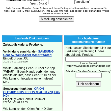
Schreiben Sie den Code ab
*
:
"
anleitung
"
(spam block)
Falls Sie eine Reaktion / eine Antwort auf Ihren Beitrag erhalten möchten, vergessen Sie
nicht, das Feld "E-Mail" auszufüllen. Ihre E-Mail wird nicht abgebildet oder auf andere Weise
verwendet/missbraucht.
Laufende Diskussionen
Hochgeladene
Bedienungsanleitungen
Zuletzt diskutierte Produkte
:
Hinterlassen Sie hier den Link zur
Bedienungsanleitung für das
Verbindung zum Handy
-
SAMSUNG
abgebildete Produkt:
Gear S2 Weiß/Silber (Smart Watch)
Eingefügt von: JSL
2026-04-01 12:59:56
Link im Format
"http://www.webseite.de/handbuch.pdf"
Wollte Samsung Gear S2 über die App
"WEAR" mit dem Handy verbinden und
Schreiben Sie den Code ab: "anleitung
erhalte die Info, dass Gear S2 zu alt sei.
Wie kann ich trotzdem weiter nutzen?
MfG...
Sendersuchfunktion
-
ORION
CLB50B1080S LED TV (Flat, 50 Zoll, Full-
HD)
Eingefügt von: Helmut Bäumler
2026-01-01 07:23:05
Wie kann ich den Orion Full-HD über