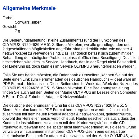
Allgemeine Merkmale
Farbe:
Schwarz, silber
Gewicht:
7 g
Die Bedienungsanleitung ist eine Zusammenfassung der Funktionen des
OLYMPUS N1294626 ME 51 S Stereo Mikrofon, wo alle grundlegenden und
fortgeschrittenen Möglichkeiten angeführt sind und erklärt wird, wie adapter &
netzwerkkabel zu verwenden sind. Das Handbuch befasst sich zudem mit der
Behandlung der häufigsten Probleme, einschließlich ihrer Beseitigung. Detailliert
beschrieben wird dies im Service-Handbuch, das in der Regel nicht Bestandteil
der Lieferung ist, doch kann es im Service OLYMPUS heruntergeladen werden.
Falls Sie uns helfen möchten, die Datenbank zu erweitern, können Sie auf der
Seite einen Link zum Herunterladen des deutschen Handbuchs – ideal wäre im
PDF-Format – hinterlassen. Diese Seiten sind Ihr Werk, das Werk der Nutzer des
OLYMPUS N1294626 ME 51 S Stereo Mikrofon. Eine Bedienungsanleitung
finden Sie auch auf den Seiten der Marke OLYMPUS im Lesezeichen Computer
& Büro - PCs & Zubehör - Adapter & Netzwerkkabel.
Die deutsche Bedienungsanleitung für das OLYMPUS N1294626 ME 51 S
Stereo Mikrofon kann im PDF-Format heruntergeladen werden, falls es nicht
zusammen mit dem neuen Produkt adapter & netzwerkkabel, geliefert wurde,
obwohl der Hersteller hierzu verpflichtet ist. Häufig geschieht es auch, dass der
Kunde die Instruktionen zusammen mit dem Karton wegwirft oder die CD
irgendwo aufbewahrt und sie später nicht mehr wiederfindet. Aus diesem Grund
verwalten wir zusammen mit anderen OLYMPUS-Usern eine einzigartige
elektronische Bibliothek für adapter & netzwerkkabel der Marke OLYMPUS, wo