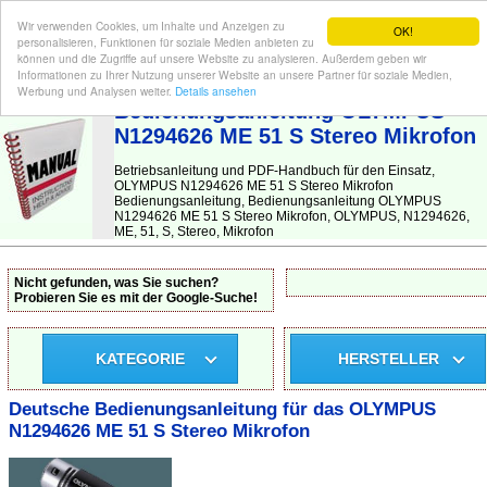
Wir verwenden Cookies, um Inhalte und Anzeigen zu
OK!
personalisieren, Funktionen für soziale Medien anbieten zu
können und die Zugriffe auf unsere Website zu analysieren. Außerdem geben wir
Informationen zu Ihrer Nutzung unserer Website an unsere Partner für soziale Medien,
BEDIENUNGSANLEITUNG
| Hier finden Sie die deutsche Anleitung!
Werbung und Analysen weiter.
Details ansehen
Bedienungsanleitung OLYMPUS
N1294626 ME 51 S Stereo Mikrofon
Betriebsanleitung und PDF-Handbuch für den Einsatz,
OLYMPUS N1294626 ME 51 S Stereo Mikrofon
Bedienungsanleitung, Bedienungsanleitung OLYMPUS
N1294626 ME 51 S Stereo Mikrofon, OLYMPUS, N1294626,
ME, 51, S, Stereo, Mikrofon
Nicht gefunden, was Sie suchen?
Probieren Sie es mit der Google-Suche!
KATEGORIE
HERSTELLER
Deutsche Bedienungsanleitung für das OLYMPUS
N1294626 ME 51 S Stereo Mikrofon