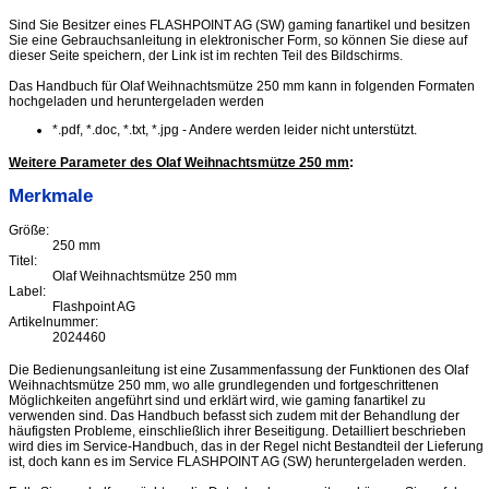
Sind Sie Besitzer eines FLASHPOINT AG (SW) gaming fanartikel und besitzen
Sie eine Gebrauchsanleitung in elektronischer Form, so können Sie diese auf
dieser Seite speichern, der Link ist im rechten Teil des Bildschirms.
Das Handbuch für Olaf Weihnachtsmütze 250 mm kann in folgenden Formaten
hochgeladen und heruntergeladen werden
*.pdf, *.doc, *.txt, *.jpg - Andere werden leider nicht unterstützt.
Weitere Parameter des Olaf Weihnachtsmütze 250 mm
:
Merkmale
Größe:
250 mm
Titel:
Olaf Weihnachtsmütze 250 mm
Label:
Flashpoint AG
Artikelnummer:
2024460
Die Bedienungsanleitung ist eine Zusammenfassung der Funktionen des Olaf
Weihnachtsmütze 250 mm, wo alle grundlegenden und fortgeschrittenen
Möglichkeiten angeführt sind und erklärt wird, wie gaming fanartikel zu
verwenden sind. Das Handbuch befasst sich zudem mit der Behandlung der
häufigsten Probleme, einschließlich ihrer Beseitigung. Detailliert beschrieben
wird dies im Service-Handbuch, das in der Regel nicht Bestandteil der Lieferung
ist, doch kann es im Service FLASHPOINT AG (SW) heruntergeladen werden.