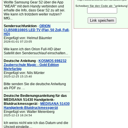
Wollte Samsung Gear S2 über die App
"WEAR" mit dem Handy verbinden und
Schreiben Sie den Code ab: "anleitung
erhalte die Info, dass Gear S2 zu alt sei.
Wie kann ich trotzdem weiter nutzen?
MfG...
Sendersuchfunktion
-
ORION
CLB50B1080S LED TV (Flat, 50 Zoll, Full-
HD)
Eingefügt von: Helmut Bäumler
2026-01-01 07:23:05
Wie kann ich den Orion Full-HD über
Satellit den Sendersuchlauf einschalten...
Deutsche Anleitung
-
KOSMOS 698232
Zauberschule Magic - Gold Edition
Mehrfarbig
Eingefügt von: Nils Münter
2025-12-25 15:15:40
Bitte senden Sie die deutsche Anlwitung
als PDF zu. ...
Deutsche Bedienungsanleitung für das
MEDISANA 51430 Handgelenk-
Blutdruckmessgerät
-
MEDISANA 51430
Handgelenk-Blutdruckmessgerät
Eingefügt von: Walter Meienberg
2025-12-13 16:24:54
Ich weiss nicht wie ich das Datum und die
Uhrzeit einstelle....