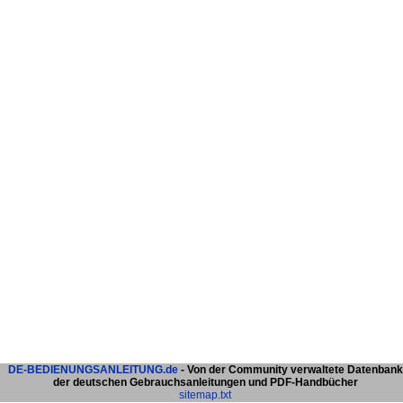
DE-BEDIENUNGSANLEITUNG.de
- Von der Community verwaltete Datenbank
der deutschen Gebrauchsanleitungen und PDF-Handbücher
sitemap.txt