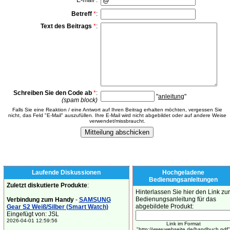
E-mail :
Betreff
*
:
Text des Beitrags
*
:
Schreiben Sie den Code ab
*
:
"
anleitung
"
(spam block)
Falls Sie eine Reaktion / eine Antwort auf Ihren Beitrag erhalten möchten, vergessen Sie
nicht, das Feld "E-Mail" auszufüllen. Ihre E-Mail wird nicht abgebildet oder auf andere Weise
verwendet/missbraucht.
Laufende Diskussionen
Hochgeladene
Bedienungsanleitungen
Zuletzt diskutierte Produkte
:
Hinterlassen Sie hier den Link zur
Bedienungsanleitung für das
Verbindung zum Handy
-
SAMSUNG
abgebildete Produkt:
Gear S2 Weiß/Silber (Smart Watch)
Eingefügt von: JSL
2026-04-01 12:59:56
Link im Format
"http://www.webseite.de/handbuch.pdf"