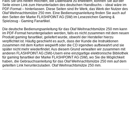
Falls Sie uns helfen möchten, die Datenbank zu erweitern, können Sie auf der
Seite einen Link zum Herunterladen des deutschen Handbuchs – ideal wäre im
PDF-Format – hinterlassen. Diese Seiten sind Ihr Werk, das Werk der Nutzer des
Olaf Weihnachtsmütze 250 mm. Eine Bedienungsanleitung finden Sie auch auf
den Seiten der Marke FLASHPOINT AG (SW) im Lesezeichen Gaming &
Spielzeug - Gaming Fanartikel.
Die deutsche Bedienungsanleitung für das Olaf Weihnachtsmütze 250 mm kann
im PDF-Format heruntergeladen werden, falls es nicht zusammen mit dem neuen
Produkt gaming fanartikel, geliefert wurde, obwohl der Hersteller hierzu
verpflichtet ist. Häufig geschieht es auch, dass der Kunde die Instruktionen
zusammen mit dem Karton wegwirft oder die CD irgendwo aufbewahrt und sie
später nicht mehr wiederfindet. Aus diesem Grund verwalten wir zusammen mit
anderen FLASHPOINT AG (SW)-Usern eine einzigartige elektronische Bibliothek
für gaming fanartikel der Marke FLASHPOINT AG (SW), wo Sie die Möglichkeit
haben, die Gebrauchsanleitung für das Olaf Weihnachtsmütze 250 mm auf dem
geteilten Link herunterzuladen. Olaf Weihnachtsmütze 250 mm.