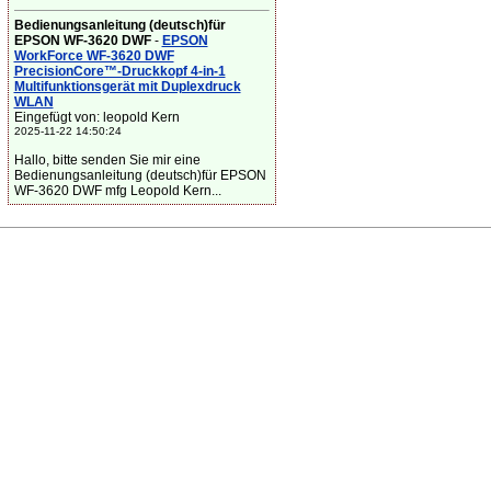
Bedienungsanleitung (deutsch)für
EPSON WF-3620 DWF
-
EPSON
WorkForce WF-3620 DWF
PrecisionCore™-Druckkopf 4-in-1
Multifunktionsgerät mit Duplexdruck
WLAN
Eingefügt von: leopold Kern
2025-11-22 14:50:24
Hallo, bitte senden Sie mir eine
Bedienungsanleitung (deutsch)für EPSON
WF-3620 DWF mfg Leopold Kern...