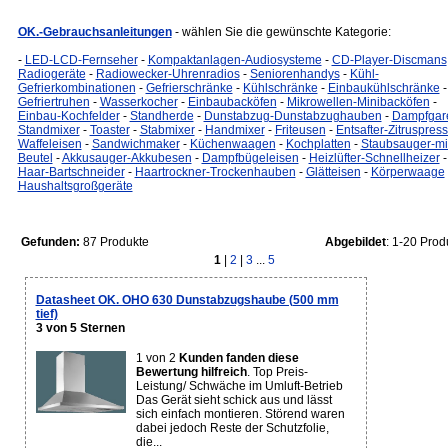
OK.-Gebrauchsanleitungen
- wählen Sie die gewünschte Kategorie:
-
LED-LCD-Fernseher
-
Kompaktanlagen-Audiosysteme
-
CD-Player-Discmans
Radiogeräte
-
Radiowecker-Uhrenradios
-
Seniorenhandys
-
Kühl-
Gefrierkombinationen
-
Gefrierschränke
-
Kühlschränke
-
Einbaukühlschränke
-
Gefriertruhen
-
Wasserkocher
-
Einbaubacköfen
-
Mikrowellen-Minibacköfen
-
Einbau-Kochfelder
-
Standherde
-
Dunstabzug-Dunstabzughauben
-
Dampfgar
Standmixer
-
Toaster
-
Stabmixer
-
Handmixer
-
Friteusen
-
Entsafter-Zitruspres
Waffeleisen
-
Sandwichmaker
-
Küchenwaagen
-
Kochplatten
-
Staubsauger-mi
Beutel
-
Akkusauger-Akkubesen
-
Dampfbügeleisen
-
Heizlüfter-Schnellheizer
-
Haar-Bartschneider
-
Haartrockner-Trockenhauben
-
Glätteisen
-
Körperwaage
Haushaltsgroßgeräte
Gefunden:
87 Produkte
Abgebildet
: 1-20 Prod
1
|
2
|
3
...
5
Datasheet OK. OHO 630 Dunstabzugshaube (500 mm
tief)
3 von 5 Sternen
1 von 2
Kunden fanden diese
Bewertung hilfreich
. Top Preis-
Leistung/ Schwäche im Umluft-Betrieb
Das Gerät sieht schick aus und lässt
sich einfach montieren. Störend waren
dabei jedoch Reste der Schutzfolie,
die...