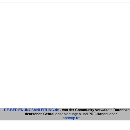
DE-BEDIENUNGSANLEITUNG.de
- Von der Community verwaltete Datenban
deutschen Gebrauchsanleitungen und PDF-Handbücher
sitemap.txt