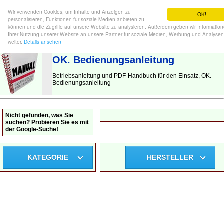
Wir verwenden Cookies, um Inhalte und Anzeigen zu
OK!
personalisieren, Funktionen für soziale Medien anbieten zu
können und die Zugriffe auf unsere Website zu analysieren. Außerdem geben wir Informatio
Ihrer Nutzung unserer Website an unsere Partner für soziale Medien, Werbung und Analysen
BEDIENUNGSANLEITUNG
| Hier finden Sie die deutsche Anleitung!
weiter.
Details ansehen
OK. Bedienungsanleitung
Betriebsanleitung und PDF-Handbuch für den Einsatz, OK.
Bedienungsanleitung
Nicht gefunden, was Sie
suchen? Probieren Sie es mit
der Google-Suche!
KATEGORIE
HERSTELLER