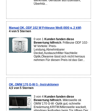
Merkmale: Gehäuse aus Edelstahl,
Überhitz...
Manual OK. ODF 102 W Fritteuse Weiß (800 g, 2 kW)
4 von 5 Sternen
0 von 1
Kunden fanden diese
Bewertung hilfreich
. Fritteuse ODF 102-
W Vorteile: Preis-
Leistung,Abnehmbarer
Deckel,Austauschfilter Nachteile:
Optik,Ölwanne lässt sich nicht herraus
nehmen Für diesen Preis ist das Ger...
OK. OMW 170 G-W () - Instruktionen
4,5 von 5 Sternen
3 von 4
Kunden fanden diese
Bewertung hilfreich
. Mikrowelle ok
OMW 170 G-W -Optik gut,-schnelle
Erwärmung,KRITIK!Mikrowelle wackelt,
ständiges festhalten beim Tür öffnen.Der