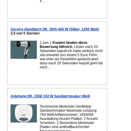
s...
Service-Handbuch OK. OHS 400 W (Silber, 1200 Watt)
2,5 von 5 Sternen
1 von 1
Kunden fanden diese
Bewertung hilfreich
. Leider nach 20
Sekunden kaputt Ich habe wirklich nicht
viel erwartet von einem 5 Euro Föhn,
war eher als Reiseföhn gedacht,aber
dass nach 20 Sekunden kaputt geht hat
mich ...
Anleitung OK. OSM 102 W Sandwichmaker Weiß
Technische Merkmale Gerätetyp:
Sandwichmaker Maximale Leistung:
760 Watt Artikelnummer: 1694066
Ausstattung Anzahl Platten: 2 Anzahl
Scheiben: 2 Besondere Merkmale:
Platten sind antihaftbeschichtet