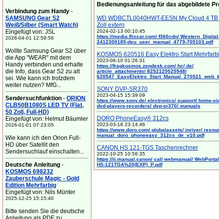
Bedienungsanleitung für das abgebildete P
Verbindung zum Handy
-
SAMSUNG Gear S2
WD WDBCTL0040HWT-EESN My Cloud 4 TB 
Weiß/Silber (Smart Watch)
Zoll extern
Eingefügt von: JSL
2024-02-13 00:10:45
https://media.flixcar.com/ f360cdn/ Western_Digital
2026-04-01 12:59:56
2412300185-deu_user_manual_4779-705103.pdf
Wollte Samsung Gear S2 über
KOSMOS 620516 Easy Elektro Start Mehrfarb
die App "WEAR" mit dem
2023-06-10 01:26:31
Handy verbinden und erhalte
https://fragkosmos.zendesk.com/ hc/ de/
die Info, dass Gear S2 zu alt
article_attachments/ 8252125025948/
620547_EasyElektro_Start_Manual_270521_web_
sei. Wie kann ich trotzdem
weiter nutzen? MfG...
SONY DVP-SR370
2023-04-15 15:39:09
Sendersuchfunktion
-
ORION
https://www.sony.de/ electronics/ support/ home-vi
CLB50B1080S LED TV (Flat,
dvd-players-recorders/ dvp-sr370/ manuals
50 Zoll, Full-HD)
DORO PhoneEasy® 312cs
Eingefügt von: Helmut Bäumler
2023-03-18 23:14:46
2026-01-01 07:23:05
https://www.doro.com/ globalassets/ inriver/ resou
manual_doro_phoneeasy_312cs_de_v10.pdf
Wie kann ich den Orion Full-
HD über Satellit den
CANON HS 121-TGS Taschenrechner
Sendersuchlauf einschalten...
2022-10-25 10:56:35
https://ij.manual.canon/ cal/ webmanual/ WebPortal/
Deutsche Anleitung
-
HS-121TGA%20(EXP)_P.pdf
KOSMOS 698232
Zauberschule Magic - Gold
Edition Mehrfarbig
Eingefügt von: Nils Münter
2025-12-25 15:15:40
Bitte senden Sie die deutsche
Anlwitung als PDF zu. ...