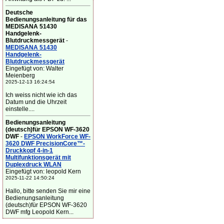
Deutsche
Bedienungsanleitung für das
MEDISANA 51430
Handgelenk-
Blutdruckmessgerät
-
MEDISANA 51430
Handgelenk-
Blutdruckmessgerät
Eingefügt von: Walter
Meienberg
2025-12-13 16:24:54
Ich weiss nicht wie ich das
Datum und die Uhrzeit
einstelle....
Bedienungsanleitung
(deutsch)für EPSON WF-3620
DWF
-
EPSON WorkForce WF-
3620 DWF PrecisionCore™-
Druckkopf 4-in-1
Multifunktionsgerät mit
Duplexdruck WLAN
Eingefügt von: leopold Kern
2025-11-22 14:50:24
Hallo, bitte senden Sie mir eine
Bedienungsanleitung
(deutsch)für EPSON WF-3620
DWF mfg Leopold Kern...