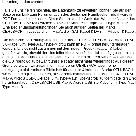
heruntergeladen werden.
Falls Sie uns helfen möchten, die Datenbank zu erweitern, können Sie auf der
Seite einen Link zum Herunterladen des deutschen Handbuchs – ideal wäre im
PDF-Format – hinterlassen. Diese Seiten sind Ihr Werk, das Werk der Nutzer des
OEHLBACH USB Max A/MicroB USB-3.0-Kabel 5 m, Type-A auf Type-MicroB.
Eine Bedienungsanleitung finden Sie auch auf den Seiten der Marke
OEHLBACH im Lesezeichen TV & Audio - SAT, Kabel & DVB-T - Adapter & Kabel.
Die deutsche Bedienungsanleitung für das OEHLBACH USB Max A/MicroB USB-
3.0-Kabel 5 m, Type-A auf Type-MicroB kann im PDF-Format heruntergeladen
werden, falls es nicht zusammen mit dem neuen Produkt adapter & kabel,
geliefert wurde, obwohl der Hersteller hierzu verpflichtet ist. Häufig geschieht es
auch, dass der Kunde die Instruktionen zusammen mit dem Karton wegwirft oder
die CD irgendwo aufbewahrt und sie später nicht mehr wiederfindet. Aus diesem
Grund verwalten wir zusammen mit anderen OEHLBACH-Usern eine
einzigartige elektronische Bibliothek für adapter & kabel der Marke OEHLBACH,
wo Sie die Möglichkeit haben, die Gebrauchsanleitung für das OEHLBACH USB
Max A/MicroB USB-3.0-Kabel 5 m, Type-A auf Type-MicroB auf dem geteilten Link
herunterzuladen. OEHLBACH USB Max A/MicroB USB-3.0-Kabel 5 m, Type-A auf
Type-MicroB.