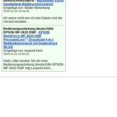
Blutdruckmessgerät
-
MEDISANA 51430
Handgelenk-Blutdruckmessgerät
Eingefügt von: Walter Meienberg
2025-12-13 16:24:54
Ich weiss nicht wie ich das Datum und die
Uhrzeit einstelle....
Bedienungsanleitung (deutsch)für
EPSON WF-3620 DWF
-
EPSON
WorkForce WF-3620 DWF
PrecisionCore™-Druckkopf 4-in-1
Multifunktionsgerät mit Duplexdruck
WLAN
Eingefügt von: leopold Kern
2025-11-22 14:50:24
Hallo, bitte senden Sie mir eine
Bedienungsanleitung (deutsch)für EPSON
WF-3620 DWF mfg Leopold Kern...