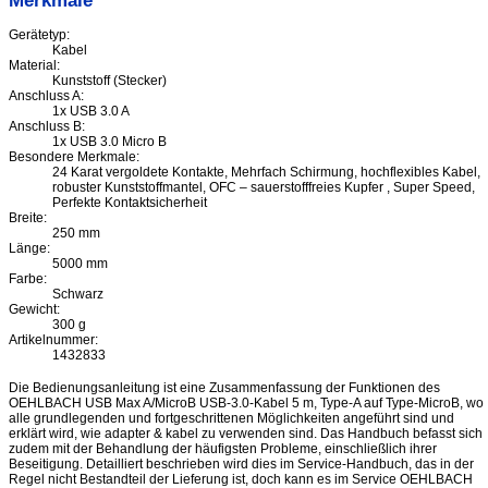
Merkmale
Gerätetyp:
Kabel
Material:
Kunststoff (Stecker)
Anschluss A:
1x USB 3.0 A
Anschluss B:
1x USB 3.0 Micro B
Besondere Merkmale:
24 Karat vergoldete Kontakte, Mehrfach Schirmung, hochflexibles Kabel,
robuster Kunststoffmantel, OFC – sauerstofffreies Kupfer , Super Speed,
Perfekte Kontaktsicherheit
Breite:
250 mm
Länge:
5000 mm
Farbe:
Schwarz
Gewicht:
300 g
Artikelnummer:
1432833
Die Bedienungsanleitung ist eine Zusammenfassung der Funktionen des
OEHLBACH USB Max A/MicroB USB-3.0-Kabel 5 m, Type-A auf Type-MicroB, wo
alle grundlegenden und fortgeschrittenen Möglichkeiten angeführt sind und
erklärt wird, wie adapter & kabel zu verwenden sind. Das Handbuch befasst sich
zudem mit der Behandlung der häufigsten Probleme, einschließlich ihrer
Beseitigung. Detailliert beschrieben wird dies im Service-Handbuch, das in der
Regel nicht Bestandteil der Lieferung ist, doch kann es im Service OEHLBACH