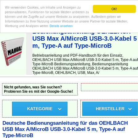
Wir verwenden Cookies, um Inhalte und Anzeigen zu
OK!
personalisieren, Funktionen für soziale Medien anbieten zu
können und die Zugriffe auf unsere Website zu analysieren. Außerdem geben wir
Informationen zu Ihrer Nutzung unserer Website an unsere Partner für soziale Medien,
BEDIENUNGSANLEITUNG
| Hier finden Sie die deutsche Anleitung!
Werbung und Analysen weiter.
Details ansehen
Bedienungsanleitung OEHLBACH
USB Max A/MicroB USB-3.0-Kabel 5
m, Type-A auf Type-MicroB
Betriebsanleitung und PDF-Handbuch für den Einsatz,
OEHLBACH USB Max A/MicroB USB-3.0-Kabel 5 m, Type-A auf
Type-MicroB Bedienungsanleitung, Bedienungsanleitung
OEHLBACH USB Max A/MicroB USB-3.0-Kabel 5 m, Type-A auf
Type-MicroB, OEHLBACH, USB, Max, A/
Nicht gefunden, was Sie suchen?
Probieren Sie es mit der Google-Suche!
KATEGORIE
HERSTELLER
Deutsche Bedienungsanleitung für das OEHLBACH
USB Max A/MicroB USB-3.0-Kabel 5 m, Type-A auf
Type-MicroB