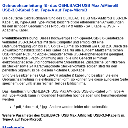
Gebrauchsanleitung für das OEHLBACH USB Max A/MicroB
USB-3.0-Kabel 5 m, Type-A auf Type-MicroB
Die deutsche Gebrauchsanleitung des OEHLBACH USB Max A/MicroB USB-3.0-
Kabel 5 m, Type-A auf Type-MicroB beschreibt die erforderlichen Anweisungen
für den richtigen Gebrauch des Produkts TV & Audio - SAT, Kabel & DVB-T -
Adapter & Kabel.
Produktbeschreibung:
Dieses hochwertige High-Speed-USB-3.0-Gerätekabel
verbindet USB-3.0-Gerate mit dem Computer und ermöglicht eine
Datenübertragung von bis zu 5 Gbit/s – 10 mal so schnell wie USB 2.0. Durch die
Abwärtskompatibilität ist dieses Kabel ideal für alle auf dem Markt erhältlichen
USB-fähigen PCs und Apple-Computer sowie USB-Peripheriegerate geeignet.
Die hochwertige 3-fach-Schirmung aus Folie und Geflecht eliminiert
elektromagnetische und hochfrequente Störeinflüsse. Zusätzliche Schliffkerben
im Stecker sowie 24 Karat vergoldete Steckerkontakte sorgen stets für den
perfekten Signalfluss bei diesem 4-Sterne USB-Kabel.
Sind Sie Besitzer eines OEHLBACH adapter & kabel und besitzen Sie eine
Gebrauchsanleitung in elektronischer Form, so können Sie diese auf dieser Seite
speichern, der Link ist im rechten Teil des Bildschirms.
Das Handbuch für OEHLBACH USB Max A/MicroB USB-3.0-Kabel 5 m, Type-A
auf Type-MicroB kann in folgenden Formaten hochgeladen und heruntergeladen
werden
*.pdf, *.doc, *.txt, *.jpg - Andere werden leider nicht unterstützt.
Weitere Parameter des OEHLBACH USB Max A/MicroB USB-3.0-Kabel 5 m,
Type-A auf Type-MicroB
: