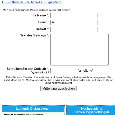
USB-3.0-Kabel 5 m, Type-A auf Type-MicroB
Mit
*
gekennzeichnete Posten müssen ausgefüllt werden.
Ihr Name
*
:
E-mail :
Betreff
*
:
Text des Beitrags
*
:
Schreiben Sie den Code ab
*
:
"
anleitung
"
(spam block)
Falls Sie eine Reaktion / eine Antwort auf Ihren Beitrag erhalten möchten, vergessen Sie
nicht, das Feld "E-Mail" auszufüllen. Ihre E-Mail wird nicht abgebildet oder auf andere Weise
verwendet/missbraucht.
Laufende Diskussionen
Hochgeladene
Bedienungsanleitungen