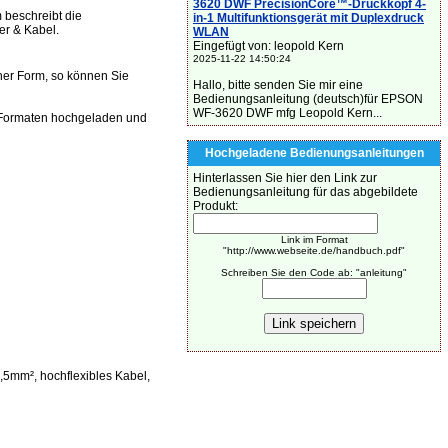
3620 DWF PrecisionCore™-Druckkopf 4-
beschreibt die
in-1 Multifunktionsgerät mit Duplexdruck
er & Kabel.
WLAN
Eingefügt von: leopold Kern
2025-11-22 14:50:24
her Form, so können Sie
Hallo, bitte senden Sie mir eine
Bedienungsanleitung (deutsch)für EPSON
WF-3620 DWF mfg Leopold Kern...
Formaten hochgeladen und
Hochgeladene Bedienungsanleitungen
Hinterlassen Sie hier den Link zur
Bedienungsanleitung für das abgebildete
Produkt:
Link im Format
"http://www.webseite.de/handbuch.pdf"
Schreiben Sie den Code ab: "anleitung"
,5mm², hochflexibles Kabel,