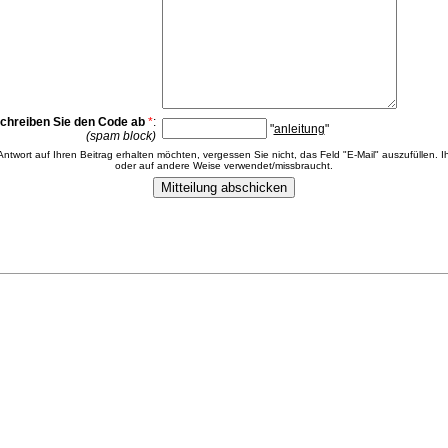
chreiben Sie den Code ab
*
:
"
anleitung
"
(spam block)
 Antwort auf Ihren Beitrag erhalten möchten, vergessen Sie nicht, das Feld "E-Mail" auszufüllen. Ih
oder auf andere Weise verwendet/missbraucht.