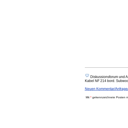
Diskussionsforum und A
Kabel NF 214 bord. Subwoofe
Neuen Kommentar/Anfrage/
Mit
*
gekennzeichnete Posten mü