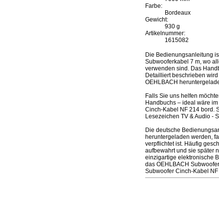
Farbe:
Bordeaux
Gewicht:
930 g
Artikelnummer:
1615082
Die Bedienungsanleitung 
Subwooferkabel 7 m, wo alle
verwenden sind. Das Handbu
Detailliert beschrieben wir
OEHLBACH heruntergelade
Falls Sie uns helfen möcht
Handbuchs – ideal wäre im
Cinch-Kabel NF 214 bord. 
Lesezeichen TV & Audio - S
Die deutsche Bedienungsan
heruntergeladen werden, fal
verpflichtet ist. Häufig ge
aufbewahrt und sie später
einzigartige elektronische 
das OEHLBACH Subwoofer C
Subwoofer Cinch-Kabel NF 