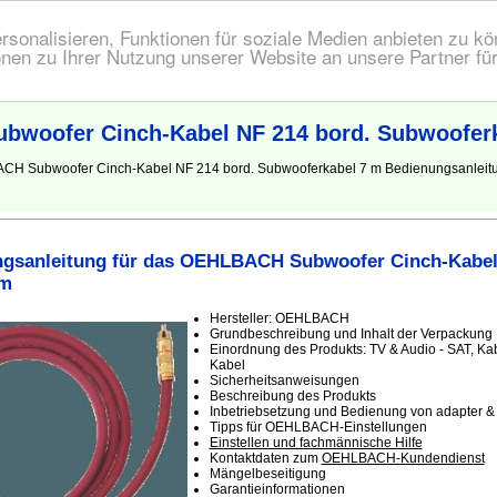
onalisieren, Funktionen für soziale Medien anbieten zu kön
nen zu Ihrer Nutzung unserer Website an unsere Partner fü
woofer Cinch-Kabel NF 214 bord. Subwoofer
BACH Subwoofer Cinch-Kabel NF 214 bord. Subwooferkabel 7 m Bedienungsanlei
gsanleitung für das OEHLBACH Subwoofer Cinch-Kabel
 m
Hersteller: OEHLBACH
Grundbeschreibung und Inhalt der Verpackung
Einordnung des Produkts: TV & Audio - SAT, Ka
Kabel
Sicherheitsanweisungen
Beschreibung des Produkts
Inbetriebsetzung und Bedienung von adapter &
Tipps für OEHLBACH-Einstellungen
Einstellen und fachmännische Hilfe
Kontaktdaten zum
OEHLBACH-Kundendienst
Mängelbeseitigung
Garantieinformationen