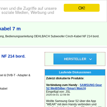
OK!
nen und die Zugriffe auf unsere
r soziale Medien, Werbung und
kabel 7 m
tung, Bedienungsanleitung OEHLBACH Subwoofer Cinch-Kabel NF 214 bord.
 NF 214 bord.
HERSTELLER
Laufende Diskussionen
bel & DVB-T - Adapter &
Zuletzt diskutierte Produkte
:
Verbindung zum Handy
-
SAMSUNG Gear
S2 Weiß/Silber (Smart Watch)
 kabel
Eingefügt von: JSL
2026-04-01 12:59:56
Wollte Samsung Gear S2 über die App
"WEAR" mit dem Handy verbinden und