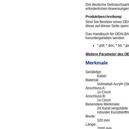
Die deutsche Gebrauchsanl
erforderlichen Anweisungen
Produktbeschreibung:
Sind Sie Besitzer eines OE
diese auf dieser Seite speic
Das Handbuch für OEHLBAC
heruntergeladen werden
*.pdf, *.doc, *.txt, *
Weitere Parameter des O
Merkmale
Gerätetyp:
Kabel
Material:
Vollmetall-Acrylh (St
Anschluss A:
1x Cinch
Anschluss B:
1x Cinch
Besondere Merkmale:
24 Karat vergoldete 
robuster Kunststoffm
Breite:
320 mm
Länge:
7000 mm