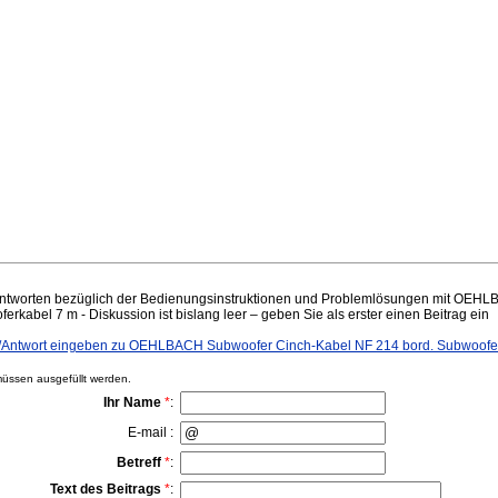
ntworten bezüglich der Bedienungsinstruktionen und Problemlösungen mit OEH
rkabel 7 m - Diskussion ist bislang leer – geben Sie als erster einen Beitrag ein
Antwort eingeben zu OEHLBACH Subwoofer Cinch-Kabel NF 214 bord. Subwoofe
ssen ausgefüllt werden.
Ihr Name
*
:
E-mail :
Betreff
*
:
Text des Beitrags
*
: