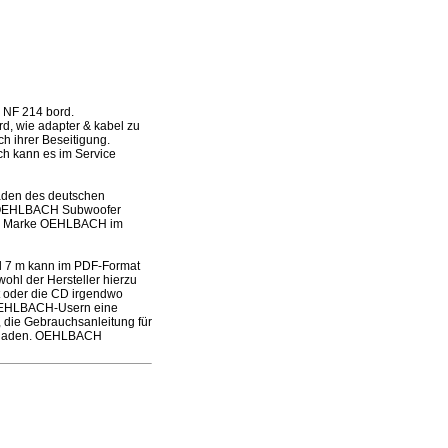
 NF 214 bord.
rd, wie adapter & kabel zu
h ihrer Beseitigung.
och kann es im Service
laden des deutschen
es OEHLBACH Subwoofer
der Marke OEHLBACH im
l 7 m kann im PDF-Format
ohl der Hersteller hierzu
ft oder die CD irgendwo
 OEHLBACH-Usern eine
, die Gebrauchsanleitung für
zuladen. OEHLBACH