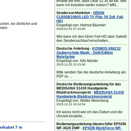
erhalte die Info, dass Gear S2 zu alt sei. Wie
kann ich trotzdem weiter nutzen? MfG...
Sendersuchfunktion
-
ORION
CLB50B1080S LED TV (Flat, 50 Zoll, Full-
HD)
uchen, wo ähnliche und
Eingefügt von: Helmut Bäumler
rden.
2026-01-01 07:23:05
Wie kann ich den Orion Full-HD über Satellit
den Sendersuchlauf einschalten...
Deutsche Anleitung
-
KOSMOS 698232
Zauberschule Magic - Gold Edition
Mehrfarbig
Eingefügt von: Nils Münter
2025-12-25 15:15:40
Bitte senden Sie die deutsche Anlwitung als
PDF zu. ...
Deutsche Bedienungsanleitung für das
MEDISANA 51430 Handgelenk-
Blutdruckmessgerät
-
MEDISANA 51430
Handgelenk-Blutdruckmessgerät
Eingefügt von: Walter Meienberg
2025-12-13 16:24:54
Ich weiss nicht wie ich das Datum und die
Uhrzeit einstelle....
Bedienungsanleitung (deutsch)für EPSON
rkabel 7 m
WF-3620 DWF
-
EPSON WorkForce WF-