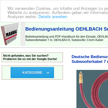
Wir verwenden Cookies, um Inhalte und Anzeigen zu pers
Website zu analysieren. Außerdem geben wir Informatio
Analysen weiter.
Details ansehen
BEDIENUNGSANLEITUNG
| Hier finden Sie die deutsche Anleitung!
Bedienungsanleitung OEHLBACH Sub
Betriebsanleitung und PDF-Handbuch für den Einsatz, OEHL
Subwooferkabel 7 m, OEHLBACH, Subwoofer, Cinch-Kabel
Nicht gefunden, was Sie suchen?
Deutsche Bedienun
Probieren Sie es mit der Google-Suche!
Subwooferkabel 7
KATEGORIE