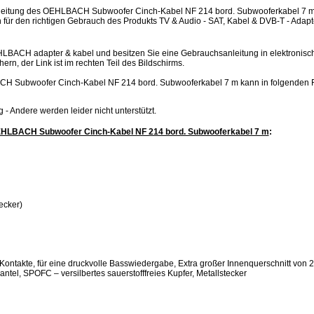
eitung des OEHLBACH Subwoofer Cinch-Kabel NF 214 bord. Subwooferkabel 7 m 
 für den richtigen Gebrauch des Produkts TV & Audio - SAT, Kabel & DVB-T - Adapt
HLBACH adapter & kabel und besitzen Sie eine Gebrauchsanleitung in elektronisc
hern, der Link ist im rechten Teil des Bildschirms.
H Subwoofer Cinch-Kabel NF 214 bord. Subwooferkabel 7 m kann in folgenden 
.jpg - Andere werden leider nicht unterstützt.
EHLBACH Subwoofer Cinch-Kabel NF 214 bord. Subwooferkabel 7 m
:
ecker)
Kontakte, für eine druckvolle Basswiedergabe, Extra großer Innenquerschnitt von 2
antel, SPOFC – versilbertes sauerstofffreies Kupfer, Metallstecker