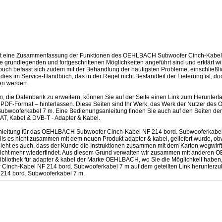
ist eine Zusammenfassung der Funktionen des OEHLBACH Subwoofer Cinch-Kabel
 grundlegenden und fortgeschrittenen Möglichkeiten angeführt sind und erklärt wi
ch befasst sich zudem mit der Behandlung der häufigsten Probleme, einschließlic
d dies im Service-Handbuch, das in der Regel nicht Bestandteil der Lieferung ist, d
n werden.
en, die Datenbank zu erweitern, können Sie auf der Seite einen Link zum Herunter
 PDF-Format – hinterlassen. Diese Seiten sind Ihr Werk, das Werk der Nutzer d
Subwooferkabel 7 m. Eine Bedienungsanleitung finden Sie auch auf den Seiten 
AT, Kabel & DVB-T - Adapter & Kabel.
leitung für das OEHLBACH Subwoofer Cinch-Kabel NF 214 bord. Subwooferkabe
ls es nicht zusammen mit dem neuen Produkt adapter & kabel, geliefert wurde, obw
schieht es auch, dass der Kunde die Instruktionen zusammen mit dem Karton wegwir
 nicht mehr wiederfindet. Aus diesem Grund verwalten wir zusammen mit anderen
Bibliothek für adapter & kabel der Marke OEHLBACH, wo Sie die Möglichkeit haben
inch-Kabel NF 214 bord. Subwooferkabel 7 m auf dem geteilten Link herunter
214 bord. Subwooferkabel 7 m.