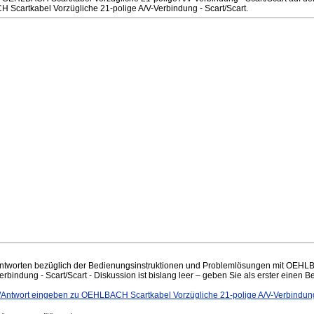
Scartkabel Vorzügliche 21-polige A/V-Verbindung - Scart/Scart.
ntworten bezüglich der Bedienungsinstruktionen und Problemlösungen mit OEHL
rbindung - Scart/Scart - Diskussion ist bislang leer – geben Sie als erster einen Be
ntwort eingeben zu OEHLBACH Scartkabel Vorzügliche 21-polige A/V-Verbindung 