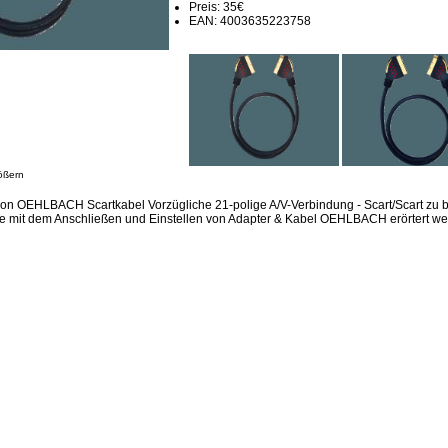
Preis: 35€
EAN: 4003635223758
ößern
ion OEHLBACH Scartkabel Vorzügliche 21-polige A/V-Verbindung - Scart/Scart zu 
e mit dem Anschließen und Einstellen von Adapter & Kabel OEHLBACH erörtert we