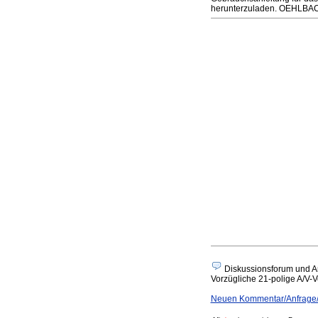
herunterzuladen. OEHLBACH 
Diskussionsforum und A
Vorzügliche 21-polige A/V-Ve
Neuen Kommentar/Anfrage/A