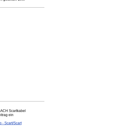
BACH Scartkabel
itrag ein
- Scart/Scart