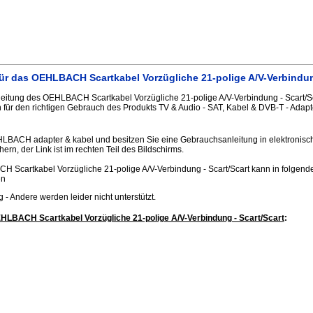
r das OEHLBACH Scartkabel Vorzügliche 21-polige A/V-Verbindung
itung des OEHLBACH Scartkabel Vorzügliche 21-polige A/V-Verbindung - Scart/Sc
 für den richtigen Gebrauch des Produkts TV & Audio - SAT, Kabel & DVB-T - Adapt
HLBACH adapter & kabel und besitzen Sie eine Gebrauchsanleitung in elektronisc
hern, der Link ist im rechten Teil des Bildschirms.
 Scartkabel Vorzügliche 21-polige A/V-Verbindung - Scart/Scart kann in folgen
en
.jpg - Andere werden leider nicht unterstützt.
HLBACH Scartkabel Vorzügliche 21-polige A/V-Verbindung - Scart/Scart
: