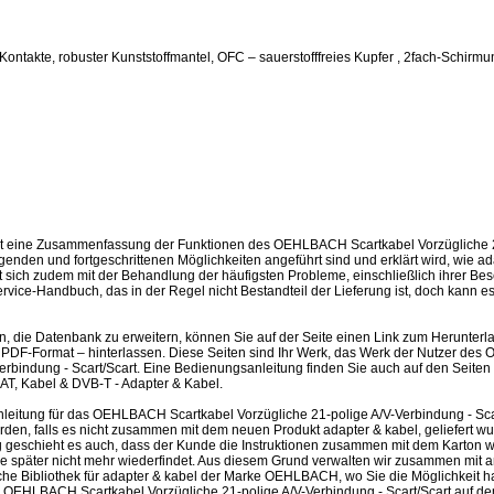
Kontakte, robuster Kunststoffmantel, OFC – sauerstofffreies Kupfer , 2fach-Schirmu
st eine Zusammenfassung der Funktionen des OEHLBACH Scartkabel Vorzügliche 2
egenden und fortgeschrittenen Möglichkeiten angeführt sind und erklärt wird, wie 
sich zudem mit der Behandlung der häufigsten Probleme, einschließlich ihrer Besei
ervice-Handbuch, das in der Regel nicht Bestandteil der Lieferung ist, doch kan
en, die Datenbank zu erweitern, können Sie auf der Seite einen Link zum Herunter
PDF-Format – hinterlassen. Diese Seiten sind Ihr Werk, das Werk der Nutzer de
Verbindung - Scart/Scart. Eine Bedienungsanleitung finden Sie auch auf den Sei
AT, Kabel & DVB-T - Adapter & Kabel.
eitung für das OEHLBACH Scartkabel Vorzügliche 21-polige A/V-Verbindung - Sca
en, falls es nicht zusammen mit dem neuen Produkt adapter & kabel, geliefert wu
ufig geschieht es auch, dass der Kunde die Instruktionen zusammen mit dem Karton 
ie später nicht mehr wiederfindet. Aus diesem Grund verwalten wir zusammen m
sche Bibliothek für adapter & kabel der Marke OEHLBACH, wo Sie die Möglichkeit h
 OEHLBACH Scartkabel Vorzügliche 21-polige A/V-Verbindung - Scart/Scart auf dem