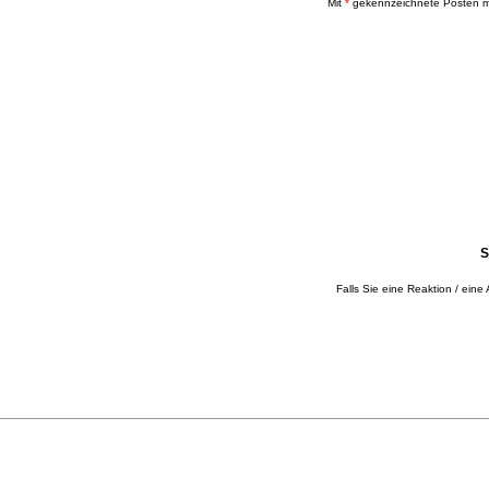
Mit
*
gekennzeichnete Posten mü
S
Falls Sie eine Reaktion / eine