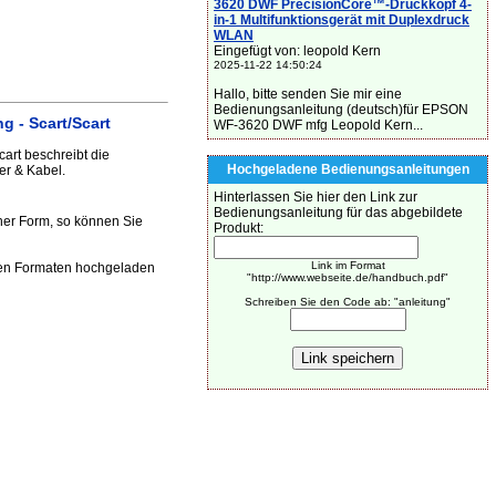
3620 DWF PrecisionCore™-Druckkopf 4-
in-1 Multifunktionsgerät mit Duplexdruck
WLAN
Eingefügt von: leopold Kern
2025-11-22 14:50:24
Hallo, bitte senden Sie mir eine
Bedienungsanleitung (deutsch)für EPSON
 - Scart/Scart
WF-3620 DWF mfg Leopold Kern...
art beschreibt die
Hochgeladene Bedienungsanleitungen
er & Kabel.
Hinterlassen Sie hier den Link zur
Bedienungsanleitung für das abgebildete
her Form, so können Sie
Produkt:
Link im Format
den Formaten hochgeladen
"http://www.webseite.de/handbuch.pdf"
Schreiben Sie den Code ab: "anleitung"