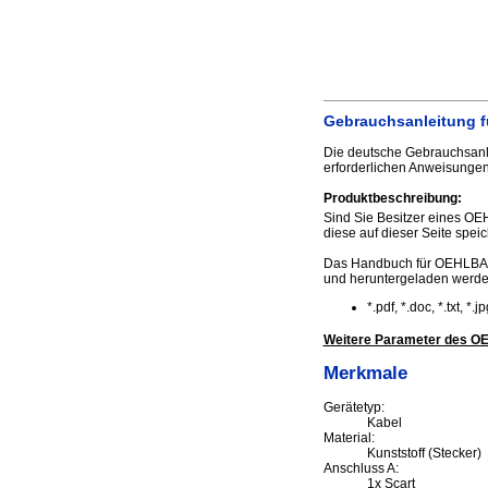
Gebrauchsanleitung fü
Die deutsche Gebrauchsanle
erforderlichen Anweisungen
Produktbeschreibung:
Sind Sie Besitzer eines OE
diese auf dieser Seite speic
Das Handbuch für OEHLBACH
und heruntergeladen werd
*.pdf, *.doc, *.txt, *
Weitere Parameter des OE
Merkmale
Gerätetyp:
Kabel
Material:
Kunststoff (Stecker)
Anschluss A:
1x Scart