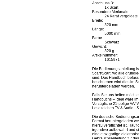
Anschluss B:
1x Scart
Besondere Merkmale:
24 Karat vergoldete 
Breite:
320 mm
Länge:
5000 mm
Farbe:
Schwarz
Gewicht:
820 g
Artikelnummer:
1615971
Die Bedienungsanleitung i
Scart/Scart, wo alle grundl
sind. Das Handbuch befasst 
beschrieben wird dies im S
heruntergeladen werden.
Falls Sie uns helfen möcht
Handbuchs – ideal wäre im 
Vorzügliche 21-polige A/V-
Lesezeichen TV & Audio - S
Die deutsche Bedienungsanl
Format heruntergeladen werd
hierzu verpflichtet ist. Hä
irgendwo aufbewahrt und s
eine einzigartige elektroni
Gebrauchsanleitung für das