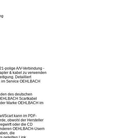
ng
1-polige A/V-Verbindung -
adapter & kabel zu verwenden
tigung. Detailliert
n es im Service OEHLBACH
laden des deutschen
s OEHLBACH Scartkabel
ten der Marke OEHLBACH im
rt/Scart kann im PDF-
rde, obwohl der Hersteller
wegwirft oder die CD
it anderen OEHLBACH-Usern
aben, die
 geteilten Link