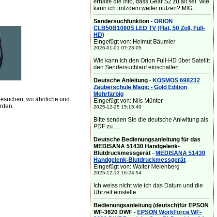
erhalte die Info, dass Gear S2 zu alt sei. Wie
kann ich trotzdem weiter nutzen? MfG...
Sendersuchfunktion
-
ORION
CLB50B1080S LED TV (Flat, 50 Zoll, Full-
HD)
Eingefügt von: Helmut Bäumler
2026-01-01 07:23:05
Wie kann ich den Orion Full-HD über Satellit
den Sendersuchlauf einschalten...
Deutsche Anleitung
-
KOSMOS 698232
Zauberschule Magic - Gold Edition
Mehrfarbig
besuchen, wo ähnliche und
Eingefügt von: Nils Münter
rden.
2025-12-25 15:15:40
Bitte senden Sie die deutsche Anlwitung als
PDF zu. ...
Deutsche Bedienungsanleitung für das
MEDISANA 51430 Handgelenk-
Blutdruckmessgerät
-
MEDISANA 51430
Handgelenk-Blutdruckmessgerät
Eingefügt von: Walter Meienberg
2025-12-13 16:24:54
Ich weiss nicht wie ich das Datum und die
Uhrzeit einstelle....
Bedienungsanleitung (deutsch)für EPSON
WF-3620 DWF
-
EPSON WorkForce WF-