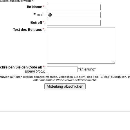
ssen ausgefüllt werden.
Ihr Name
*
:
E-mail :
Betreff
*
:
Text des Beitrags
*
:
chreiben Sie den Code ab
*
:
"
anleitung
"
(spam block)
 Antwort auf Ihren Beitrag erhalten möchten, vergessen Sie nicht, das Feld "E-Mail" auszufüllen. Ih
oder auf andere Weise verwendet/missbraucht.