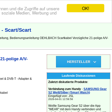
OK!
nen und die Zugriffe auf unsere
r soziale Medien, Werbung und
- Scart/Scart
leitung, Bedienungsanleitung OEHLBACH Scartkabel Vorzügliche 21-polige A/V-
1-polige A/V-
HERSTELLER
Laufende Diskussionen
bel & DVB-T - Adapter &
Zuletzt diskutierte Produkte
:
Verbindung zum Handy
-
SAMSUNG Gear
S2 Weiß/Silber (Smart Watch)
 kabel
Eingefügt von: JSL
2026-04-01 12:59:56
Wollte Samsung Gear S2 über die App
"WEAR" mit dem Handy verbinden und