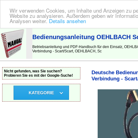
Wir verwenden Cookies, um Inhalte und Anzeigen zu pers
Website zu analysieren. Außerdem geben wir Informatio
Analysen weiter.
Details ansehen
BEDIENUNGSANLEITUNG
| Hier finden Sie die deutsche Anleitung!
Bedienungsanleitung OEHLBACH Scar
Betriebsanleitung und PDF-Handbuch für den Einsatz, OEHLBA
Verbindung - Scart/Scart, OEHLBACH, Sc
Nicht gefunden, was Sie suchen?
Deutsche Bedienun
Probieren Sie es mit der Google-Suche!
Verbindung - Scart
KATEGORIE