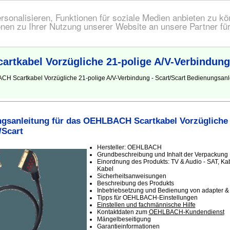
onalisieren, Funktionen für soziale Medien anbieten zu kön
nen zu Ihrer Nutzung unserer Website an unsere Partner fü
tkabel Vorzügliche 21-polige A/V-Verbindung 
CH Scartkabel Vorzügliche 21-polige A/V-Verbindung - Scart/Scart Bedienungsan
gsanleitung für das OEHLBACH Scartkabel Vorzügliche 2
/Scart
Hersteller: OEHLBACH
Grundbeschreibung und Inhalt der Verpackung
Einordnung des Produkts: TV & Audio - SAT, Ka
Kabel
Sicherheitsanweisungen
Beschreibung des Produkts
Inbetriebsetzung und Bedienung von adapter &
Tipps für OEHLBACH-Einstellungen
Einstellen und fachmännische Hilfe
Kontaktdaten zum
OEHLBACH-Kundendienst
Mängelbeseitigung
Garantieinformationen