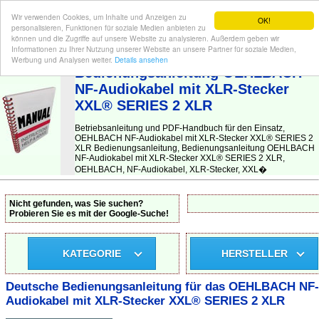
Wir verwenden Cookies, um Inhalte und Anzeigen zu
OK!
personalisieren, Funktionen für soziale Medien anbieten zu
können und die Zugriffe auf unsere Website zu analysieren. Außerdem geben wir
Informationen zu Ihrer Nutzung unserer Website an unsere Partner für soziale Medien,
BEDIENUNGSANLEITUNG
| Hier finden Sie die deutsche Anleitung!
Werbung und Analysen weiter.
Details ansehen
Bedienungsanleitung OEHLBACH
NF-Audiokabel mit XLR-Stecker
XXL® SERIES 2 XLR
Betriebsanleitung und PDF-Handbuch für den Einsatz,
OEHLBACH NF-Audiokabel mit XLR-Stecker XXL® SERIES 2
XLR Bedienungsanleitung, Bedienungsanleitung OEHLBACH
NF-Audiokabel mit XLR-Stecker XXL® SERIES 2 XLR,
OEHLBACH, NF-Audiokabel, XLR-Stecker, XXL�
Nicht gefunden, was Sie suchen?
Probieren Sie es mit der Google-Suche!
KATEGORIE
HERSTELLER
Deutsche Bedienungsanleitung für das OEHLBACH NF-
Audiokabel mit XLR-Stecker XXL® SERIES 2 XLR