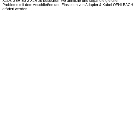
XXL® SERIES 2 XLR zu besuchen, wo ähnliche und sogar die gleichen
Probleme mit dem Anschließen und Einstellen von Adapter & Kabel OEHLBACH
erörtert werden.