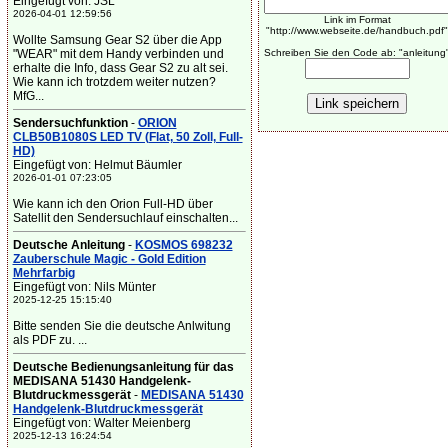
Eingefügt von: JSL
2026-04-01 12:59:56
Link im Format
"http://www.webseite.de/handbuch.pdf"
Wollte Samsung Gear S2 über die App
"WEAR" mit dem Handy verbinden und
Schreiben Sie den Code ab: "anleitung
erhalte die Info, dass Gear S2 zu alt sei.
Wie kann ich trotzdem weiter nutzen?
MfG...
Sendersuchfunktion
-
ORION
CLB50B1080S LED TV (Flat, 50 Zoll, Full-
HD)
Eingefügt von: Helmut Bäumler
2026-01-01 07:23:05
Wie kann ich den Orion Full-HD über
Satellit den Sendersuchlauf einschalten...
Deutsche Anleitung
-
KOSMOS 698232
Zauberschule Magic - Gold Edition
Mehrfarbig
Eingefügt von: Nils Münter
2025-12-25 15:15:40
Bitte senden Sie die deutsche Anlwitung
als PDF zu. ...
Deutsche Bedienungsanleitung für das
MEDISANA 51430 Handgelenk-
Blutdruckmessgerät
-
MEDISANA 51430
Handgelenk-Blutdruckmessgerät
Eingefügt von: Walter Meienberg
2025-12-13 16:24:54