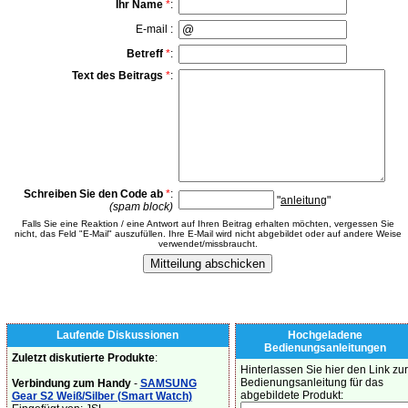
Ihr Name
*
:
E-mail :
Betreff
*
:
Text des Beitrags
*
:
Schreiben Sie den Code ab
*
:
"
anleitung
"
(spam block)
Falls Sie eine Reaktion / eine Antwort auf Ihren Beitrag erhalten möchten, vergessen Sie
nicht, das Feld "E-Mail" auszufüllen. Ihre E-Mail wird nicht abgebildet oder auf andere Weise
verwendet/missbraucht.
Laufende Diskussionen
Hochgeladene
Bedienungsanleitungen
Zuletzt diskutierte Produkte
:
Hinterlassen Sie hier den Link zur
Bedienungsanleitung für das
Verbindung zum Handy
-
SAMSUNG
abgebildete Produkt:
Gear S2 Weiß/Silber (Smart Watch)