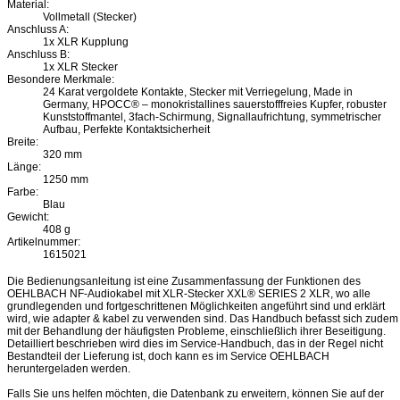
Material:
Vollmetall (Stecker)
Anschluss A:
1x XLR Kupplung
Anschluss B:
1x XLR Stecker
Besondere Merkmale:
24 Karat vergoldete Kontakte, Stecker mit Verriegelung, Made in
Germany, HPOCC® – monokristallines sauerstofffreies Kupfer, robuster
Kunststoffmantel, 3fach-Schirmung, Signallaufrichtung, symmetrischer
Aufbau, Perfekte Kontaktsicherheit
Breite:
320 mm
Länge:
1250 mm
Farbe:
Blau
Gewicht:
408 g
Artikelnummer:
1615021
Die Bedienungsanleitung ist eine Zusammenfassung der Funktionen des
OEHLBACH NF-Audiokabel mit XLR-Stecker XXL® SERIES 2 XLR, wo alle
grundlegenden und fortgeschrittenen Möglichkeiten angeführt sind und erklärt
wird, wie adapter & kabel zu verwenden sind. Das Handbuch befasst sich zudem
mit der Behandlung der häufigsten Probleme, einschließlich ihrer Beseitigung.
Detailliert beschrieben wird dies im Service-Handbuch, das in der Regel nicht
Bestandteil der Lieferung ist, doch kann es im Service OEHLBACH
heruntergeladen werden.
Falls Sie uns helfen möchten, die Datenbank zu erweitern, können Sie auf der