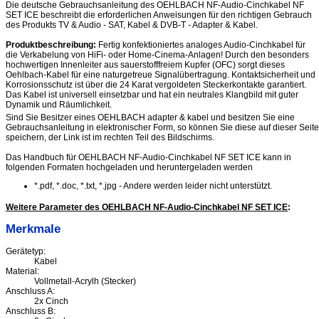
Die deutsche Gebrauchsanleitung des OEHLBACH NF-Audio-Cinchkabel NF
SET ICE beschreibt die erforderlichen Anweisungen für den richtigen Gebrauch
des Produkts TV & Audio - SAT, Kabel & DVB-T - Adapter & Kabel.
Produktbeschreibung:
Fertig konfektioniertes analoges Audio-Cinchkabel für
die Verkabelung von HiFi- oder Home-Cinema-Anlagen! Durch den besonders
hochwertigen Innenleiter aus sauerstofffreiem Kupfer (OFC) sorgt dieses
Oehlbach-Kabel für eine naturgetreue Signalübertragung. Kontaktsicherheit und
Korrosionsschutz ist über die 24 Karat vergoldeten Steckerkontakte garantiert.
Das Kabel ist universell einsetzbar und hat ein neutrales Klangbild mit guter
Dynamik und Räumlichkeit.
Sind Sie Besitzer eines OEHLBACH adapter & kabel und besitzen Sie eine
Gebrauchsanleitung in elektronischer Form, so können Sie diese auf dieser Seite
speichern, der Link ist im rechten Teil des Bildschirms.
Das Handbuch für OEHLBACH NF-Audio-Cinchkabel NF SET ICE kann in
folgenden Formaten hochgeladen und heruntergeladen werden
*.pdf, *.doc, *.txt, *.jpg - Andere werden leider nicht unterstützt.
Weitere Parameter des OEHLBACH NF-Audio-Cinchkabel NF SET ICE
:
Merkmale
Gerätetyp:
Kabel
Material:
Vollmetall-Acrylh (Stecker)
Anschluss A:
2x Cinch
Anschluss B: