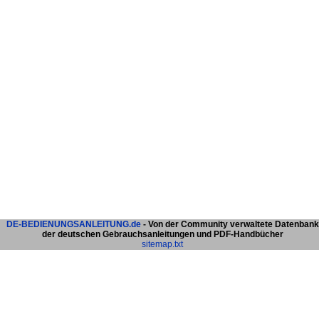
DE-BEDIENUNGSANLEITUNG.de
- Von der Community verwaltete Datenbank
der deutschen Gebrauchsanleitungen und PDF-Handbücher
sitemap.txt