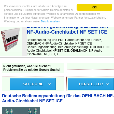
Wir verwenden Cookies, um Inhalte und Anzeigen zu
OK!
personalisieren, Funktionen für soziale Medien anbieten zu
können und die Zugriffe auf unsere Website zu analysieren. Außerdem geben wir
Informationen zu Ihrer Nutzung unserer Website an unsere Partner für soziale Medien,
BEDIENUNGSANLEITUNG
| Hier finden Sie die deutsche Anleitung!
Werbung und Analysen weiter.
Details ansehen
Bedienungsanleitung OEHLBACH
NF-Audio-Cinchkabel NF SET ICE
Betriebsanleitung und PDF-Handbuch für den Einsatz,
OEHLBACH NF-Audio-Cinchkabel NF SET ICE
Bedienungsanleitung, Bedienungsanleitung OEHLBACH NF-
Audio-Cinchkabel NF SET ICE, OEHLBACH, NF-Audio-
Cinchkabel, NF, SET, ICE
Nicht gefunden, was Sie suchen?
Probieren Sie es mit der Google-Suche!
KATEGORIE
HERSTELLER
Deutsche Bedienungsanleitung für das OEHLBACH NF-
Audio-Cinchkabel NF SET ICE