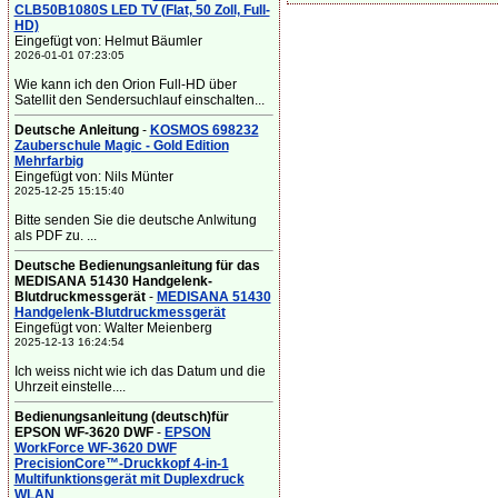
CLB50B1080S LED TV (Flat, 50 Zoll, Full-
HD)
Eingefügt von: Helmut Bäumler
2026-01-01 07:23:05
Wie kann ich den Orion Full-HD über
Satellit den Sendersuchlauf einschalten...
Deutsche Anleitung
-
KOSMOS 698232
Zauberschule Magic - Gold Edition
Mehrfarbig
Eingefügt von: Nils Münter
2025-12-25 15:15:40
Bitte senden Sie die deutsche Anlwitung
als PDF zu. ...
Deutsche Bedienungsanleitung für das
MEDISANA 51430 Handgelenk-
Blutdruckmessgerät
-
MEDISANA 51430
Handgelenk-Blutdruckmessgerät
Eingefügt von: Walter Meienberg
2025-12-13 16:24:54
Ich weiss nicht wie ich das Datum und die
Uhrzeit einstelle....
Bedienungsanleitung (deutsch)für
EPSON WF-3620 DWF
-
EPSON
WorkForce WF-3620 DWF
PrecisionCore™-Druckkopf 4-in-1
Multifunktionsgerät mit Duplexdruck
WLAN