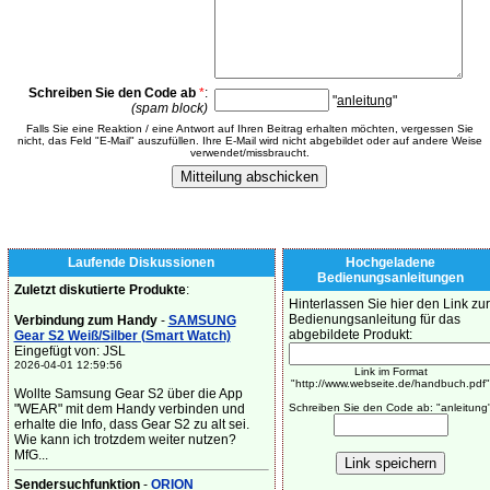
Schreiben Sie den Code ab
*
:
"
anleitung
"
(spam block)
Falls Sie eine Reaktion / eine Antwort auf Ihren Beitrag erhalten möchten, vergessen Sie
nicht, das Feld "E-Mail" auszufüllen. Ihre E-Mail wird nicht abgebildet oder auf andere Weise
verwendet/missbraucht.
Laufende Diskussionen
Hochgeladene
Bedienungsanleitungen
Zuletzt diskutierte Produkte
:
Hinterlassen Sie hier den Link zur
Bedienungsanleitung für das
Verbindung zum Handy
-
SAMSUNG
abgebildete Produkt:
Gear S2 Weiß/Silber (Smart Watch)
Eingefügt von: JSL
2026-04-01 12:59:56
Link im Format
"http://www.webseite.de/handbuch.pdf"
Wollte Samsung Gear S2 über die App
"WEAR" mit dem Handy verbinden und
Schreiben Sie den Code ab: "anleitung
erhalte die Info, dass Gear S2 zu alt sei.
Wie kann ich trotzdem weiter nutzen?
MfG...
Sendersuchfunktion
-
ORION