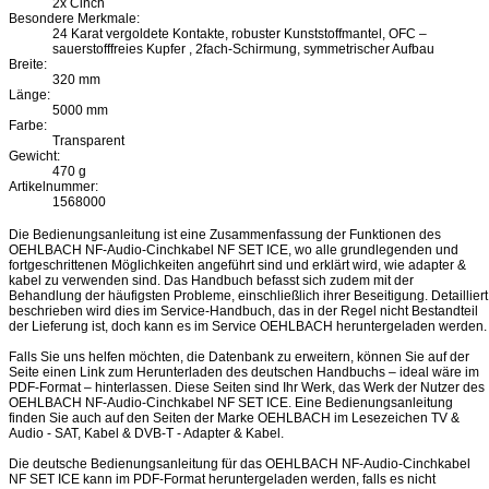
2x Cinch
Besondere Merkmale:
24 Karat vergoldete Kontakte, robuster Kunststoffmantel, OFC –
sauerstofffreies Kupfer , 2fach-Schirmung, symmetrischer Aufbau
Breite:
320 mm
Länge:
5000 mm
Farbe:
Transparent
Gewicht:
470 g
Artikelnummer:
1568000
Die Bedienungsanleitung ist eine Zusammenfassung der Funktionen des
OEHLBACH NF-Audio-Cinchkabel NF SET ICE, wo alle grundlegenden und
fortgeschrittenen Möglichkeiten angeführt sind und erklärt wird, wie adapter &
kabel zu verwenden sind. Das Handbuch befasst sich zudem mit der
Behandlung der häufigsten Probleme, einschließlich ihrer Beseitigung. Detailliert
beschrieben wird dies im Service-Handbuch, das in der Regel nicht Bestandteil
der Lieferung ist, doch kann es im Service OEHLBACH heruntergeladen werden.
Falls Sie uns helfen möchten, die Datenbank zu erweitern, können Sie auf der
Seite einen Link zum Herunterladen des deutschen Handbuchs – ideal wäre im
PDF-Format – hinterlassen. Diese Seiten sind Ihr Werk, das Werk der Nutzer des
OEHLBACH NF-Audio-Cinchkabel NF SET ICE. Eine Bedienungsanleitung
finden Sie auch auf den Seiten der Marke OEHLBACH im Lesezeichen TV &
Audio - SAT, Kabel & DVB-T - Adapter & Kabel.
Die deutsche Bedienungsanleitung für das OEHLBACH NF-Audio-Cinchkabel
NF SET ICE kann im PDF-Format heruntergeladen werden, falls es nicht