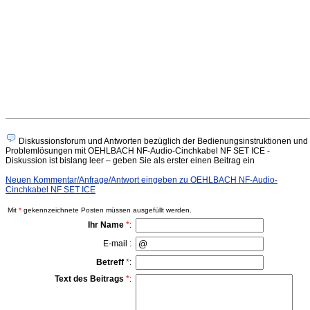
Diskussionsforum und Antworten bezüglich der Bedienungsinstruktionen und
Problemlösungen mit OEHLBACH NF-Audio-Cinchkabel NF SET ICE -
Diskussion ist bislang leer – geben Sie als erster einen Beitrag ein
Neuen Kommentar/Anfrage/Antwort eingeben zu OEHLBACH NF-Audio-
Cinchkabel NF SET ICE
Mit
*
gekennzeichnete Posten müssen ausgefüllt werden.
Ihr Name
*
:
E-mail :
Betreff
*
:
Text des Beitrags
*
: