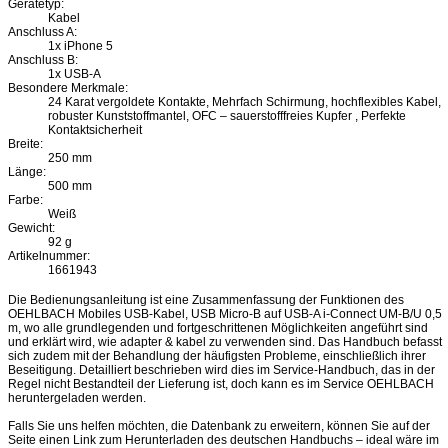
Gerätetyp:
Kabel
Anschluss A:
1x iPhone 5
Anschluss B:
1x USB-A
Besondere Merkmale:
24 Karat vergoldete Kontakte, Mehrfach Schirmung, hochflexibles Kabel,
robuster Kunststoffmantel, OFC – sauerstofffreies Kupfer , Perfekte
Kontaktsicherheit
Breite:
250 mm
Länge:
500 mm
Farbe:
Weiß
Gewicht:
92 g
Artikelnummer:
1661943
Die Bedienungsanleitung ist eine Zusammenfassung der Funktionen des
OEHLBACH Mobiles USB-Kabel, USB Micro-B auf USB-A i-Connect UM-B/U 0,5
m, wo alle grundlegenden und fortgeschrittenen Möglichkeiten angeführt sind
und erklärt wird, wie adapter & kabel zu verwenden sind. Das Handbuch befasst
sich zudem mit der Behandlung der häufigsten Probleme, einschließlich ihrer
Beseitigung. Detailliert beschrieben wird dies im Service-Handbuch, das in der
Regel nicht Bestandteil der Lieferung ist, doch kann es im Service OEHLBACH
heruntergeladen werden.
Falls Sie uns helfen möchten, die Datenbank zu erweitern, können Sie auf der
Seite einen Link zum Herunterladen des deutschen Handbuchs – ideal wäre im