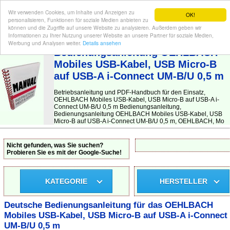
Wir verwenden Cookies, um Inhalte und Anzeigen zu
OK!
personalisieren, Funktionen für soziale Medien anbieten zu
können und die Zugriffe auf unsere Website zu analysieren. Außerdem geben wir
Informationen zu Ihrer Nutzung unserer Website an unsere Partner für soziale Medien,
BEDIENUNGSANLEITUNG
| Hier finden Sie die deutsche Anleitung!
Werbung und Analysen weiter.
Details ansehen
Bedienungsanleitung OEHLBACH
Mobiles USB-Kabel, USB Micro-B
auf USB-A i-Connect UM-B/U 0,5 m
Betriebsanleitung und PDF-Handbuch für den Einsatz,
OEHLBACH Mobiles USB-Kabel, USB Micro-B auf USB-A i-
Connect UM-B/U 0,5 m Bedienungsanleitung,
Bedienungsanleitung OEHLBACH Mobiles USB-Kabel, USB
Micro-B auf USB-A i-Connect UM-B/U 0,5 m, OEHLBACH, Mo
Nicht gefunden, was Sie suchen?
Probieren Sie es mit der Google-Suche!
KATEGORIE
HERSTELLER
Deutsche Bedienungsanleitung für das OEHLBACH
Mobiles USB-Kabel, USB Micro-B auf USB-A i-Connect
UM-B/U 0,5 m