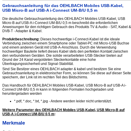
Gebrauchsanleitung für das OEHLBACH Mobiles USB-Kabel,
USB Micro-B auf USB-A i-Connect UM-B/U 0,5 m
Die deutsche Gebrauchsanleitung des OEHLBACH Mobiles USB-Kabel, USB
Micro-B auf USB-A i-Connect UM-B/U 0,5 m beschreibt die erforderlichen
Anweisungen für den richtigen Gebrauch des Produkts TV & Audio - SAT, Kabel &
DVB-T - Adapter & Kabel.
Produktbeschreibung:
Dieses hochwertige i-Connect-Kabel ist die ideale
Verbindung zwischen einem Smartphone oder Tablet-PC mit Micro-USB Buchse
und einem anderen Gerät mit USB-A-Anschluss. Durch die Verwendung
hochwertiger Bauteile liefert dieses Kabel stets den perfekten Kontakt zwischen
den verbundenen Geräten. Die solide verarbeiteten USB-Stecker bieten auf
Grund der 24 Karat vergoldeten Steckerkontakte eine hohe
Übertragungssicherheit und Signal-Stabilität.
Sind Sie Besitzer eines OEHLBACH adapter & kabel und besitzen Sie eine
Gebrauchsanleitung in elektronischer Form, so können Sie diese auf dieser Seite
speichern, der Link ist im rechten Teil des Bildschirms.
Das Handbuch für OEHLBACH Mobiles USB-Kabel, USB Micro-B auf USB-A i-
Connect UM-B/U 0,5 m kann in folgenden Formaten hochgeladen und
heruntergeladen werden
*.pdf, *.doc, *.txt, *.jpg - Andere werden leider nicht unterstützt.
Weitere Parameter des OEHLBACH Mobiles USB-Kabel, USB Micro-B auf
USB-A i-Connect UM-B/U 0,5 m
:
Merkmale