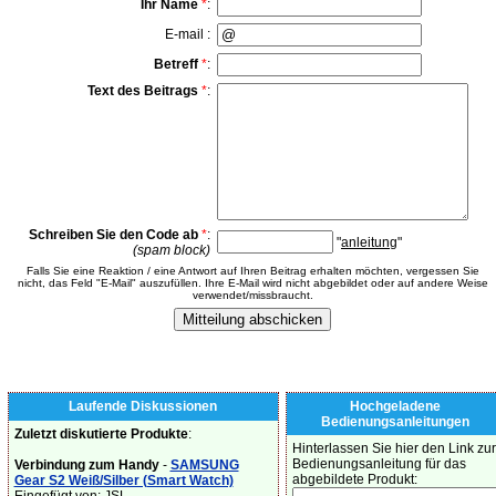
Ihr Name
*
:
E-mail :
Betreff
*
:
Text des Beitrags
*
:
Schreiben Sie den Code ab
*
:
"
anleitung
"
(spam block)
Falls Sie eine Reaktion / eine Antwort auf Ihren Beitrag erhalten möchten, vergessen Sie
nicht, das Feld "E-Mail" auszufüllen. Ihre E-Mail wird nicht abgebildet oder auf andere Weise
verwendet/missbraucht.
Laufende Diskussionen
Hochgeladene
Bedienungsanleitungen
Zuletzt diskutierte Produkte
:
Hinterlassen Sie hier den Link zur
Bedienungsanleitung für das
Verbindung zum Handy
-
SAMSUNG
abgebildete Produkt:
Gear S2 Weiß/Silber (Smart Watch)