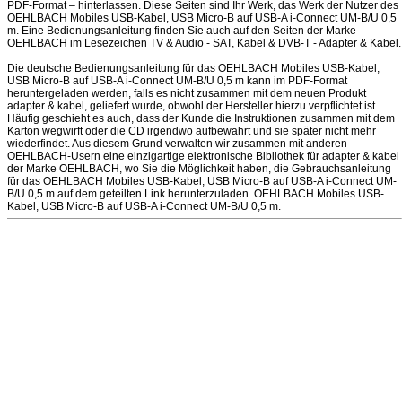
PDF-Format – hinterlassen. Diese Seiten sind Ihr Werk, das Werk der Nutzer des
OEHLBACH Mobiles USB-Kabel, USB Micro-B auf USB-A i-Connect UM-B/U 0,5
m. Eine Bedienungsanleitung finden Sie auch auf den Seiten der Marke
OEHLBACH im Lesezeichen TV & Audio - SAT, Kabel & DVB-T - Adapter & Kabel.
Die deutsche Bedienungsanleitung für das OEHLBACH Mobiles USB-Kabel,
USB Micro-B auf USB-A i-Connect UM-B/U 0,5 m kann im PDF-Format
heruntergeladen werden, falls es nicht zusammen mit dem neuen Produkt
adapter & kabel, geliefert wurde, obwohl der Hersteller hierzu verpflichtet ist.
Häufig geschieht es auch, dass der Kunde die Instruktionen zusammen mit dem
Karton wegwirft oder die CD irgendwo aufbewahrt und sie später nicht mehr
wiederfindet. Aus diesem Grund verwalten wir zusammen mit anderen
OEHLBACH-Usern eine einzigartige elektronische Bibliothek für adapter & kabel
der Marke OEHLBACH, wo Sie die Möglichkeit haben, die Gebrauchsanleitung
für das OEHLBACH Mobiles USB-Kabel, USB Micro-B auf USB-A i-Connect UM-
B/U 0,5 m auf dem geteilten Link herunterzuladen. OEHLBACH Mobiles USB-
Kabel, USB Micro-B auf USB-A i-Connect UM-B/U 0,5 m.