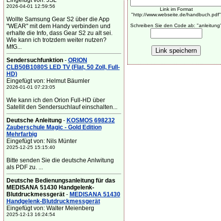
Eingefügt von: JSL
2026-04-01 12:59:56
Link im Format
"http://www.webseite.de/handbuch.pdf"
Wollte Samsung Gear S2 über die App
"WEAR" mit dem Handy verbinden und
Schreiben Sie den Code ab: "anleitung
erhalte die Info, dass Gear S2 zu alt sei.
Wie kann ich trotzdem weiter nutzen?
MfG...
Sendersuchfunktion
-
ORION
CLB50B1080S LED TV (Flat, 50 Zoll, Full-
HD)
Eingefügt von: Helmut Bäumler
2026-01-01 07:23:05
Wie kann ich den Orion Full-HD über
Satellit den Sendersuchlauf einschalten...
Deutsche Anleitung
-
KOSMOS 698232
Zauberschule Magic - Gold Edition
Mehrfarbig
Eingefügt von: Nils Münter
2025-12-25 15:15:40
Bitte senden Sie die deutsche Anlwitung
als PDF zu. ...
Deutsche Bedienungsanleitung für das
MEDISANA 51430 Handgelenk-
Blutdruckmessgerät
-
MEDISANA 51430
Handgelenk-Blutdruckmessgerät
Eingefügt von: Walter Meienberg
2025-12-13 16:24:54