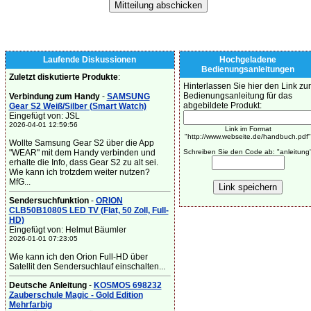
Laufende Diskussionen
Hochgeladene
Bedienungsanleitungen
Zuletzt diskutierte Produkte
:
Hinterlassen Sie hier den Link zur
Bedienungsanleitung für das
Verbindung zum Handy
-
SAMSUNG
abgebildete Produkt:
Gear S2 Weiß/Silber (Smart Watch)
Eingefügt von: JSL
2026-04-01 12:59:56
Link im Format
"http://www.webseite.de/handbuch.pdf"
Wollte Samsung Gear S2 über die App
"WEAR" mit dem Handy verbinden und
Schreiben Sie den Code ab: "anleitung
erhalte die Info, dass Gear S2 zu alt sei.
Wie kann ich trotzdem weiter nutzen?
MfG...
Sendersuchfunktion
-
ORION
CLB50B1080S LED TV (Flat, 50 Zoll, Full-
HD)
Eingefügt von: Helmut Bäumler
2026-01-01 07:23:05
Wie kann ich den Orion Full-HD über
Satellit den Sendersuchlauf einschalten...
Deutsche Anleitung
-
KOSMOS 698232
Zauberschule Magic - Gold Edition
Mehrfarbig