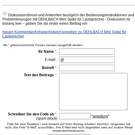
Diskussionsforum und Antworten bezüglich der Bedienungsinstruktionen und
Problemlösungen mit OEHLBACH Mini Spike für Lautsprecher - Diskussion ist
bislang leer – geben Sie als erster einen Beitrag ein
Neuen Kommentar/Anfrage/Antwort eingeben zu OEHLBACH Mini Spike für
Lautsprecher
Mit
*
gekennzeichnete Posten müssen ausgefüllt werden.
Ihr Name
*
:
E-mail :
Betreff
*
:
Text des Beitrags
*
:
Schreiben Sie den Code ab
*
:
"
anleitung
"
(spam block)
Falls Sie eine Reaktion / eine Antwort auf Ihren Beitrag erhalten möchten, vergessen Sie
nicht, das Feld "E-Mail" auszufüllen. Ihre E-Mail wird nicht abgebildet oder auf andere Weise
verwendet/missbraucht.