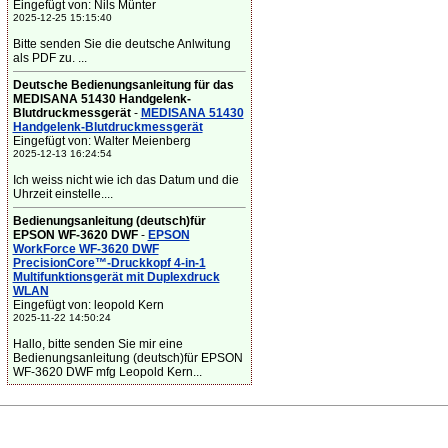
Eingefügt von: Nils Münter
2025-12-25 15:15:40
Bitte senden Sie die deutsche Anlwitung
als PDF zu. ...
Deutsche Bedienungsanleitung für das
MEDISANA 51430 Handgelenk-
Blutdruckmessgerät
-
MEDISANA 51430
Handgelenk-Blutdruckmessgerät
Eingefügt von: Walter Meienberg
2025-12-13 16:24:54
Ich weiss nicht wie ich das Datum und die
Uhrzeit einstelle....
Bedienungsanleitung (deutsch)für
EPSON WF-3620 DWF
-
EPSON
WorkForce WF-3620 DWF
PrecisionCore™-Druckkopf 4-in-1
Multifunktionsgerät mit Duplexdruck
WLAN
Eingefügt von: leopold Kern
2025-11-22 14:50:24
Hallo, bitte senden Sie mir eine
Bedienungsanleitung (deutsch)für EPSON
WF-3620 DWF mfg Leopold Kern...