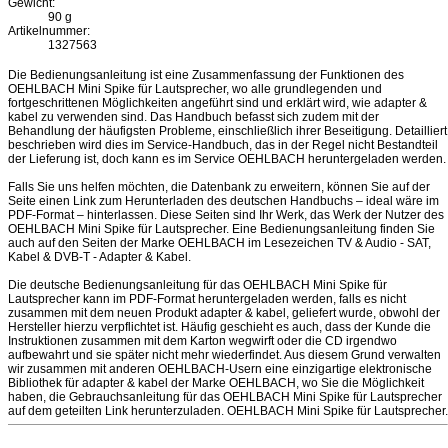
Gewicht:
90 g
Artikelnummer:
1327563
Die Bedienungsanleitung ist eine Zusammenfassung der Funktionen des
OEHLBACH Mini Spike für Lautsprecher, wo alle grundlegenden und
fortgeschrittenen Möglichkeiten angeführt sind und erklärt wird, wie adapter &
kabel zu verwenden sind. Das Handbuch befasst sich zudem mit der
Behandlung der häufigsten Probleme, einschließlich ihrer Beseitigung. Detailliert
beschrieben wird dies im Service-Handbuch, das in der Regel nicht Bestandteil
der Lieferung ist, doch kann es im Service OEHLBACH heruntergeladen werden.
Falls Sie uns helfen möchten, die Datenbank zu erweitern, können Sie auf der
Seite einen Link zum Herunterladen des deutschen Handbuchs – ideal wäre im
PDF-Format – hinterlassen. Diese Seiten sind Ihr Werk, das Werk der Nutzer des
OEHLBACH Mini Spike für Lautsprecher. Eine Bedienungsanleitung finden Sie
auch auf den Seiten der Marke OEHLBACH im Lesezeichen TV & Audio - SAT,
Kabel & DVB-T - Adapter & Kabel.
Die deutsche Bedienungsanleitung für das OEHLBACH Mini Spike für
Lautsprecher kann im PDF-Format heruntergeladen werden, falls es nicht
zusammen mit dem neuen Produkt adapter & kabel, geliefert wurde, obwohl der
Hersteller hierzu verpflichtet ist. Häufig geschieht es auch, dass der Kunde die
Instruktionen zusammen mit dem Karton wegwirft oder die CD irgendwo
aufbewahrt und sie später nicht mehr wiederfindet. Aus diesem Grund verwalten
wir zusammen mit anderen OEHLBACH-Usern eine einzigartige elektronische
Bibliothek für adapter & kabel der Marke OEHLBACH, wo Sie die Möglichkeit
haben, die Gebrauchsanleitung für das OEHLBACH Mini Spike für Lautsprecher
auf dem geteilten Link herunterzuladen. OEHLBACH Mini Spike für Lautsprecher.