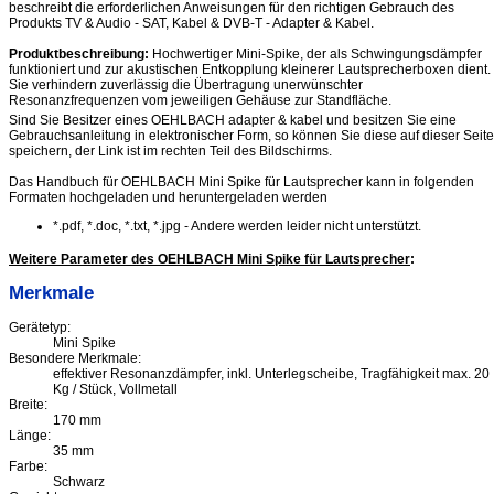
beschreibt die erforderlichen Anweisungen für den richtigen Gebrauch des
Produkts TV & Audio - SAT, Kabel & DVB-T - Adapter & Kabel.
Produktbeschreibung:
Hochwertiger Mini-Spike, der als Schwingungsdämpfer
funktioniert und zur akustischen Entkopplung kleinerer Lautsprecherboxen dient.
Sie verhindern zuverlässig die Übertragung unerwünschter
Resonanzfrequenzen vom jeweiligen Gehäuse zur Standfläche.
Sind Sie Besitzer eines OEHLBACH adapter & kabel und besitzen Sie eine
Gebrauchsanleitung in elektronischer Form, so können Sie diese auf dieser Seite
speichern, der Link ist im rechten Teil des Bildschirms.
Das Handbuch für OEHLBACH Mini Spike für Lautsprecher kann in folgenden
Formaten hochgeladen und heruntergeladen werden
*.pdf, *.doc, *.txt, *.jpg - Andere werden leider nicht unterstützt.
Weitere Parameter des OEHLBACH Mini Spike für Lautsprecher
:
Merkmale
Gerätetyp:
Mini Spike
Besondere Merkmale:
effektiver Resonanzdämpfer, inkl. Unterlegscheibe, Tragfähigkeit max. 20
Kg / Stück, Vollmetall
Breite:
170 mm
Länge:
35 mm
Farbe:
Schwarz