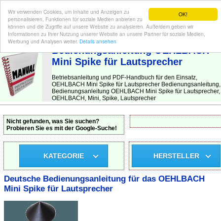
Wir verwenden Cookies, um Inhalte und Anzeigen zu
OK!
personalisieren, Funktionen für soziale Medien anbieten zu
können und die Zugriffe auf unsere Website zu analysieren. Außerdem geben wir
Informationen zu Ihrer Nutzung unserer Website an unsere Partner für soziale Medien,
BEDIENUNGSANLEITUNG
| Hier finden Sie die deutsche Anleitung!
Werbung und Analysen weiter.
Details ansehen
Bedienungsanleitung OEHLBACH
Mini Spike für Lautsprecher
Betriebsanleitung und PDF-Handbuch für den Einsatz,
OEHLBACH Mini Spike für Lautsprecher Bedienungsanleitung,
Bedienungsanleitung OEHLBACH Mini Spike für Lautsprecher,
OEHLBACH, Mini, Spike, Lautsprecher
Nicht gefunden, was Sie suchen?
Probieren Sie es mit der Google-Suche!
KATEGORIE
HERSTELLER
Deutsche Bedienungsanleitung für das OEHLBACH
Mini Spike für Lautsprecher