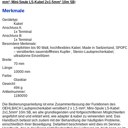
mm², Mini-Spule LS-Kabel 2x1,5mm² 10m SB
:
Merkmale
Gerätetyp:
Kabel
Anschluss A:
1x Terminal
Anschluss B:
1x Terminal
Besondere Merkmale:
empfohlen bis 90 Watt, hochflexibles Kabel, Made in Switzerland, SPOFC
– versilbertes sauerstofffreies Kupfer , Stereo-Lautsprecherkabel,
ultradünne Einzellitzen
Breite:
70 mm
Länge:
10000 mm
Farbe:
Glasklar
Gewicht:
494 g
Artikelnummer:
1180050
Die Bedienungsanleitung ist eine Zusammenfassung der Funktionen des
OEHLBACH Lautsprecherkabel versilbert 2 x 1,5 mm², Mini-Spule LS-Kabel
2x1,5mm² 10m SB, wo alle grundlegenden und fortgeschrittenen Möglichkeiten
angeführt sind und erklärt wird, wie adapter & kabel zu verwenden sind. Das
Handbuch befasst sich zudem mit der Behandlung der häufigsten Probleme,
einschließlich ihrer Beseitigung. Detailliert beschrieben wird dies im Service-