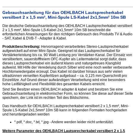
Gebrauchsanleitung für das OEHLBACH Lautsprecherkabel
versilbert 2 x 1,5 mm², Mini-Spule LS-Kabel 2x1,5mm² 10m SB
Die deutsche Gebrauchsanleitung des OEHLBACH Lautsprecherkabel versilbert
2 x 1,5 mm², Mini-Spule LS-Kabel 2x1,5mm² 10m SB beschreibt die
erforderlichen Anweisungen für den richtigen Gebrauch des Produkts TV & Audio
- SAT, Kabel & DVB-T - Adapter & Kabel.
Produktbeschreibung:
Hervorragend verarbeitetes Stereo-Lautsprecherkabel
aufgewickelt auf einer Mini-Spule. Geeignet ist das Lautsprecherkabel für
Verstärkerleistung bis ca. 90 Watt Leistung pro Verstärker-Kanal. Der Einsatz von
versilbertem, sauerstofffreiem OFC-Kupfer als Leitermaterial sorgt dafür, dass
dieses Lautsprecherkabel ein äußerst klares und naturgetreues Klangbild
aufweist. Mit Hilfe der Veredelung durch Silber wird eine noch weiter verbesserte
Hochtonwiedergabe erzeugt. Das Kabel ist darüber hinaus aus sehr vielen
ultradünnen verseilten Kupferlitzen aufgebaut – ca. 0,125 mm Querschnitt pro
Einzellitze. Auf Grund dieser aufwändigen Verarbeitung wird eine besonders
hohe Leitfähigkeit und Flexibilität des gesamten Kabels erreicht.
Sind Sie Besitzer eines OEHLBACH adapter & kabel und besitzen Sie eine
Gebrauchsanleitung in elektronischer Form, so können Sie diese auf dieser Seite
speichern, der Link ist im rechten Teil des Bildschirms.
Das Handbuch für OEHLBACH Lautsprecherkabel versilbert 2 x 1,5 mm², Mini-
Spule LS-Kabel 2x1,5mm² 10m SB kann in folgenden Formaten hochgeladen
und heruntergeladen werden
*.pdf, *.doc, *.txt, *.jpg - Andere werden leider nicht unterstützt.
Weitere Parameter des OEHLBACH Lautsprecherkabel versilbert 2 x 1,5