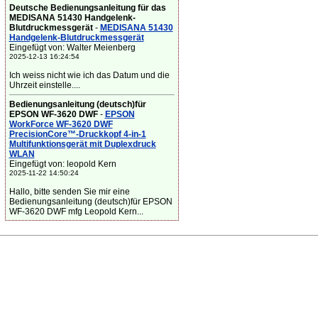
Deutsche Bedienungsanleitung für das
MEDISANA 51430 Handgelenk-
Blutdruckmessgerät
-
MEDISANA 51430
Handgelenk-Blutdruckmessgerät
Eingefügt von: Walter Meienberg
2025-12-13 16:24:54
Ich weiss nicht wie ich das Datum und die
Uhrzeit einstelle....
Bedienungsanleitung (deutsch)für
EPSON WF-3620 DWF
-
EPSON
WorkForce WF-3620 DWF
PrecisionCore™-Druckkopf 4-in-1
Multifunktionsgerät mit Duplexdruck
WLAN
Eingefügt von: leopold Kern
2025-11-22 14:50:24
Hallo, bitte senden Sie mir eine
Bedienungsanleitung (deutsch)für EPSON
WF-3620 DWF mfg Leopold Kern...