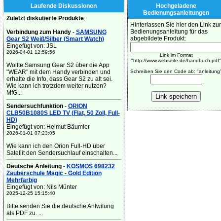
Laufende Diskussionen
Hochgeladene
Bedienungsanleitungen
Zuletzt diskutierte Produkte
:
Hinterlassen Sie hier den Link zur
Bedienungsanleitung für das
Verbindung zum Handy
-
SAMSUNG
abgebildete Produkt:
Gear S2 Weiß/Silber (Smart Watch)
Eingefügt von: JSL
2026-04-01 12:59:56
Link im Format
"http://www.webseite.de/handbuch.pdf"
Wollte Samsung Gear S2 über die App
"WEAR" mit dem Handy verbinden und
Schreiben Sie den Code ab: "anleitung
erhalte die Info, dass Gear S2 zu alt sei.
Wie kann ich trotzdem weiter nutzen?
MfG...
Sendersuchfunktion
-
ORION
CLB50B1080S LED TV (Flat, 50 Zoll, Full-
HD)
Eingefügt von: Helmut Bäumler
2026-01-01 07:23:05
Wie kann ich den Orion Full-HD über
Satellit den Sendersuchlauf einschalten...
Deutsche Anleitung
-
KOSMOS 698232
Zauberschule Magic - Gold Edition
Mehrfarbig
Eingefügt von: Nils Münter
2025-12-25 15:15:40
Bitte senden Sie die deutsche Anlwitung
als PDF zu. ...