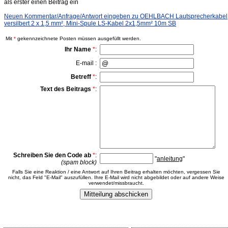
als erster einen Beitrag ein
Neuen Kommentar/Anfrage/Antwort eingeben zu OEHLBACH Lautsprecherkabel
versilbert 2 x 1,5 mm², Mini-Spule LS-Kabel 2x1,5mm² 10m SB
Mit
*
gekennzeichnete Posten müssen ausgefüllt werden.
Ihr Name
*
:
E-mail :
Betreff
*
:
Text des Beitrags
*
:
Schreiben Sie den Code ab
*
:
"
anleitung
"
(spam block)
Falls Sie eine Reaktion / eine Antwort auf Ihren Beitrag erhalten möchten, vergessen Sie
nicht, das Feld "E-Mail" auszufüllen. Ihre E-Mail wird nicht abgebildet oder auf andere Weise
verwendet/missbraucht.