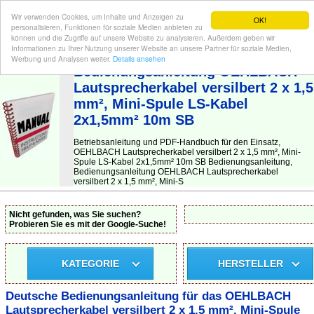
Wir verwenden Cookies, um Inhalte und Anzeigen zu
OK!
personalisieren, Funktionen für soziale Medien anbieten zu
können und die Zugriffe auf unsere Website zu analysieren. Außerdem geben wir
Informationen zu Ihrer Nutzung unserer Website an unsere Partner für soziale Medien,
BEDIENUNGSANLEITUNG
| Hier finden Sie die deutsche Anleitung!
Werbung und Analysen weiter.
Details ansehen
Bedienungsanleitung OEHLBACH
Lautsprecherkabel versilbert 2 x 1,5
mm², Mini-Spule LS-Kabel
2x1,5mm² 10m SB
Betriebsanleitung und PDF-Handbuch für den Einsatz,
OEHLBACH Lautsprecherkabel versilbert 2 x 1,5 mm², Mini-
Spule LS-Kabel 2x1,5mm² 10m SB Bedienungsanleitung,
Bedienungsanleitung OEHLBACH Lautsprecherkabel
versilbert 2 x 1,5 mm², Mini-S
Nicht gefunden, was Sie suchen?
Probieren Sie es mit der Google-Suche!
KATEGORIE
HERSTELLER
Deutsche Bedienungsanleitung für das OEHLBACH
Lautsprecherkabel versilbert 2 x 1,5 mm², Mini-Spule