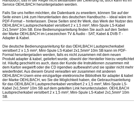
Handbuch, das in der Regel nicht Bestandteil der Lieferung ist, doch kann es im
Service OEHLBACH heruntergeladen werden.
Falls Sie uns helfen möchten, die Datenbank zu erweitern, können Sie auf der
Seite einen Link zum Herunterladen des deutschen Handbuchs – ideal wäre im
PDF-Format – hinterlassen. Diese Seiten sind Ihr Werk, das Werk der Nutzer des
OEHLBACH Lautsprecherkabel versilbert 2 x 1,5 mm², Mini-Spule LS-Kabel
2x1,5mm² 10m SB. Eine Bedienungsanleitung finden Sie auch auf den Seiten
der Marke OEHLBACH im Lesezeichen TV & Audio - SAT, Kabel & DVB-T -
Adapter & Kabel.
Die deutsche Bedienungsanleitung für das OEHLBACH Lautsprecherkabel
versilbert 2 x 1,5 mm², Mini-Spule LS-Kabel 2x1,5mm² 10m SB kann im PDF-
Format heruntergeladen werden, falls es nicht zusammen mit dem neuen
Produkt adapter & kabel, geliefert wurde, obwohl der Hersteller hierzu verpflichtet
ist. Häufig geschieht es auch, dass der Kunde die Instruktionen zusammen mit
dem Karton wegwirft oder die CD irgendwo aufbewahrt und sie später nicht mehr
wiederfindet. Aus diesem Grund verwalten wir zusammen mit anderen
OEHLBACH-Usern eine einzigartige elektronische Bibliothek für adapter & kabel
der Marke OEHLBACH, wo Sie die Möglichkeit haben, die Gebrauchsanleitung
für das OEHLBACH Lautsprecherkabel versilbert 2 x 1,5 mm², Mini-Spule LS-
Kabel 2x1,5mm² 10m SB auf dem geteilten Link herunterzuladen. OEHLBACH
Lautsprecherkabel versilbert 2 x 1,5 mm², Mini-Spule LS-Kabel 2x1,5mm² 10m
SB.