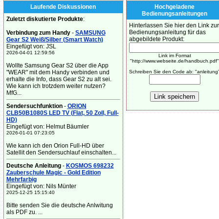
Laufende Diskussionen
Hochgeladene
Bedienungsanleitungen
Zuletzt diskutierte Produkte
:
Hinterlassen Sie hier den Link zur
Bedienungsanleitung für das
Verbindung zum Handy
-
SAMSUNG
abgebildete Produkt:
Gear S2 Weiß/Silber (Smart Watch)
Eingefügt von: JSL
2026-04-01 12:59:56
Link im Format
"http://www.webseite.de/handbuch.pdf"
Wollte Samsung Gear S2 über die App
"WEAR" mit dem Handy verbinden und
Schreiben Sie den Code ab: "anleitung
erhalte die Info, dass Gear S2 zu alt sei.
Wie kann ich trotzdem weiter nutzen?
MfG...
Sendersuchfunktion
-
ORION
CLB50B1080S LED TV (Flat, 50 Zoll, Full-
HD)
Eingefügt von: Helmut Bäumler
2026-01-01 07:23:05
Wie kann ich den Orion Full-HD über
Satellit den Sendersuchlauf einschalten...
Deutsche Anleitung
-
KOSMOS 698232
Zauberschule Magic - Gold Edition
Mehrfarbig
Eingefügt von: Nils Münter
2025-12-25 15:15:40
Bitte senden Sie die deutsche Anlwitung
als PDF zu. ...