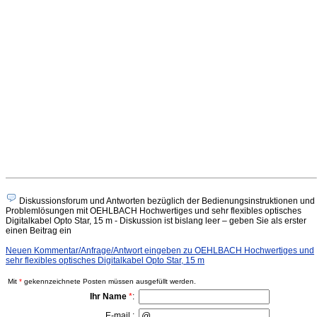
Diskussionsforum und Antworten bezüglich der Bedienungsinstruktionen und
Problemlösungen mit OEHLBACH Hochwertiges und sehr flexibles optisches
Digitalkabel Opto Star, 15 m - Diskussion ist bislang leer – geben Sie als erster
einen Beitrag ein
Neuen Kommentar/Anfrage/Antwort eingeben zu OEHLBACH Hochwertiges und
sehr flexibles optisches Digitalkabel Opto Star, 15 m
Mit
*
gekennzeichnete Posten müssen ausgefüllt werden.
Ihr Name
*
:
E-mail :