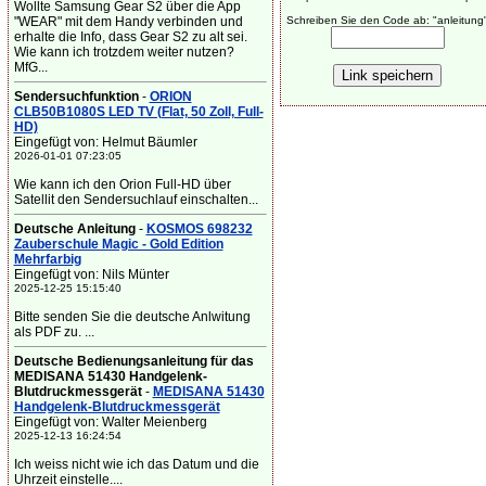
Wollte Samsung Gear S2 über die App
"WEAR" mit dem Handy verbinden und
Schreiben Sie den Code ab: "anleitung
erhalte die Info, dass Gear S2 zu alt sei.
Wie kann ich trotzdem weiter nutzen?
MfG...
Sendersuchfunktion
-
ORION
CLB50B1080S LED TV (Flat, 50 Zoll, Full-
HD)
Eingefügt von: Helmut Bäumler
2026-01-01 07:23:05
Wie kann ich den Orion Full-HD über
Satellit den Sendersuchlauf einschalten...
Deutsche Anleitung
-
KOSMOS 698232
Zauberschule Magic - Gold Edition
Mehrfarbig
Eingefügt von: Nils Münter
2025-12-25 15:15:40
Bitte senden Sie die deutsche Anlwitung
als PDF zu. ...
Deutsche Bedienungsanleitung für das
MEDISANA 51430 Handgelenk-
Blutdruckmessgerät
-
MEDISANA 51430
Handgelenk-Blutdruckmessgerät
Eingefügt von: Walter Meienberg
2025-12-13 16:24:54
Ich weiss nicht wie ich das Datum und die
Uhrzeit einstelle....