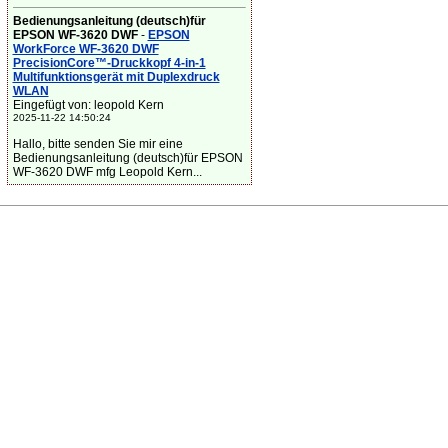
Bedienungsanleitung (deutsch)für
EPSON WF-3620 DWF
-
EPSON
WorkForce WF-3620 DWF
PrecisionCore™-Druckkopf 4-in-1
Multifunktionsgerät mit Duplexdruck
WLAN
Eingefügt von: leopold Kern
2025-11-22 14:50:24
Hallo, bitte senden Sie mir eine
Bedienungsanleitung (deutsch)für EPSON
WF-3620 DWF mfg Leopold Kern...