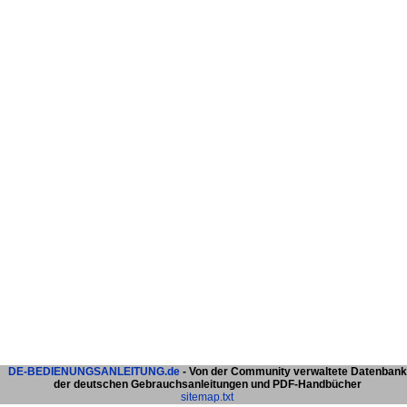
DE-BEDIENUNGSANLEITUNG.de
- Von der Community verwaltete Datenbank
der deutschen Gebrauchsanleitungen und PDF-Handbücher
sitemap.txt