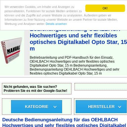
Wir verwenden Cookies, um Inhalte und Anzeigen zu
OK!
personalisieren, Funktionen für soziale Medien anbieten zu
können und die Zugriffe auf unsere Website zu analysieren. Außerdem geben wir
Informationen zu Ihrer Nutzung unserer Website an unsere Partner für soziale Medien,
BEDIENUNGSANLEITUNG
| Hier finden Sie die deutsche Anleitung!
Werbung und Analysen weiter.
Details ansehen
Bedienungsanleitung OEHLBACH
Hochwertiges und sehr flexibles
optisches Digitalkabel Opto Star, 15
m
Betriebsanleitung und PDF-Handbuch für den Einsatz,
OEHLBACH Hochwertiges und sehr flexibles optisches
Digitalkabel Opto Star, 15 m Bedienungsanleitung,
Bedienungsanleitung OEHLBACH Hochwertiges und sehr
flexibles optisches Digitalkabel Opto Star, 15 m
Nicht gefunden, was Sie suchen?
Probieren Sie es mit der Google-Suche!
KATEGORIE
HERSTELLER
Deutsche Bedienungsanleitung für das OEHLBACH
Hochwertiges und sehr flexibles optisches Digitalkabel