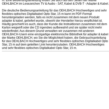
m. Eine Bedienungsanleitung finden Sie auch auf den Seiten der Marke
OEHLBACH im Lesezeichen TV & Audio - SAT, Kabel & DVB-T - Adapter & Kabel.
Die deutsche Bedienungsanleitung für das OEHLBACH Hochwertiges und sehr
flexibles optisches Digitalkabel Opto Star, 15 m kann im PDF-Format
heruntergeladen werden, falls es nicht zusammen mit dem neuen Produkt
adapter & kabel, geliefert wurde, obwohl der Hersteller hierzu verpflichtet ist.
Häufig geschieht es auch, dass der Kunde die Instruktionen zusammen mit dem
Karton wegwirft oder die CD irgendwo aufbewahrt und sie später nicht mehr
wiederfindet. Aus diesem Grund verwalten wir zusammen mit anderen
OEHLBACH-Usern eine einzigartige elektronische Bibliothek für adapter & kabel
der Marke OEHLBACH, wo Sie die Möglichkeit haben, die Gebrauchsanleitung
für das OEHLBACH Hochwertiges und sehr flexibles optisches Digitalkabel Opto
Star, 15 m auf dem geteilten Link herunterzuladen. OEHLBACH Hochwertiges
und sehr flexibles optisches Digitalkabel Opto Star, 15 m.