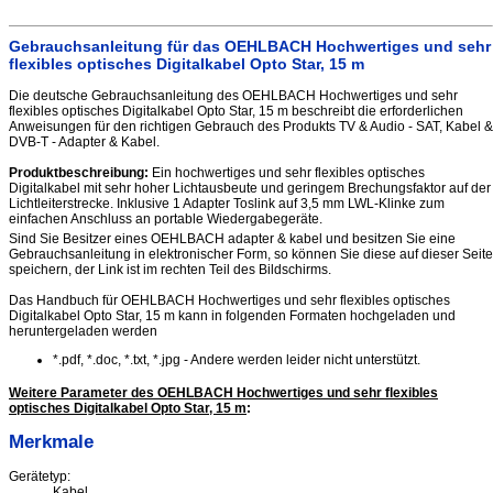
Gebrauchsanleitung für das OEHLBACH Hochwertiges und sehr
flexibles optisches Digitalkabel Opto Star, 15 m
Die deutsche Gebrauchsanleitung des OEHLBACH Hochwertiges und sehr
flexibles optisches Digitalkabel Opto Star, 15 m beschreibt die erforderlichen
Anweisungen für den richtigen Gebrauch des Produkts TV & Audio - SAT, Kabel &
DVB-T - Adapter & Kabel.
Produktbeschreibung:
Ein hochwertiges und sehr flexibles optisches
Digitalkabel mit sehr hoher Lichtausbeute und geringem Brechungsfaktor auf der
Lichtleiterstrecke. Inklusive 1 Adapter Toslink auf 3,5 mm LWL-Klinke zum
einfachen Anschluss an portable Wiedergabegeräte.
Sind Sie Besitzer eines OEHLBACH adapter & kabel und besitzen Sie eine
Gebrauchsanleitung in elektronischer Form, so können Sie diese auf dieser Seite
speichern, der Link ist im rechten Teil des Bildschirms.
Das Handbuch für OEHLBACH Hochwertiges und sehr flexibles optisches
Digitalkabel Opto Star, 15 m kann in folgenden Formaten hochgeladen und
heruntergeladen werden
*.pdf, *.doc, *.txt, *.jpg - Andere werden leider nicht unterstützt.
Weitere Parameter des OEHLBACH Hochwertiges und sehr flexibles
optisches Digitalkabel Opto Star, 15 m
:
Merkmale
Gerätetyp:
Kabel