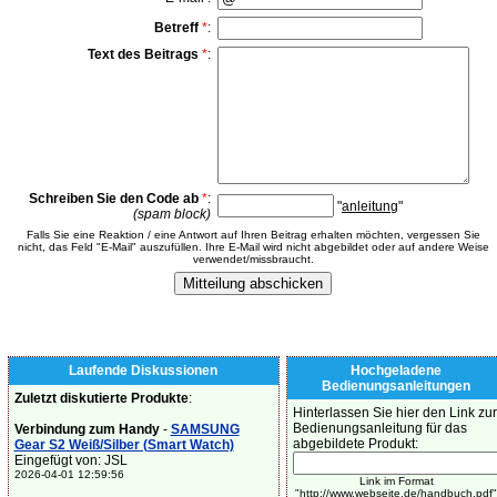
Betreff
*
:
Text des Beitrags
*
:
Schreiben Sie den Code ab
*
:
"
anleitung
"
(spam block)
Falls Sie eine Reaktion / eine Antwort auf Ihren Beitrag erhalten möchten, vergessen Sie
nicht, das Feld "E-Mail" auszufüllen. Ihre E-Mail wird nicht abgebildet oder auf andere Weise
verwendet/missbraucht.
Laufende Diskussionen
Hochgeladene
Bedienungsanleitungen
Zuletzt diskutierte Produkte
:
Hinterlassen Sie hier den Link zur
Bedienungsanleitung für das
Verbindung zum Handy
-
SAMSUNG
abgebildete Produkt:
Gear S2 Weiß/Silber (Smart Watch)
Eingefügt von: JSL
2026-04-01 12:59:56
Link im Format
"http://www.webseite.de/handbuch.pdf"