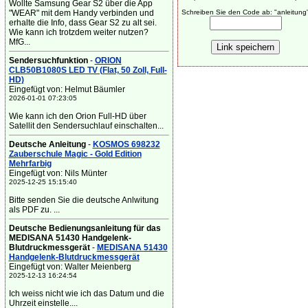
Wollte Samsung Gear S2 über die App
"WEAR" mit dem Handy verbinden und
Schreiben Sie den Code ab: "anleitung
erhalte die Info, dass Gear S2 zu alt sei.
Wie kann ich trotzdem weiter nutzen?
MfG...
Sendersuchfunktion
-
ORION
CLB50B1080S LED TV (Flat, 50 Zoll, Full-
HD)
Eingefügt von: Helmut Bäumler
2026-01-01 07:23:05
Wie kann ich den Orion Full-HD über
Satellit den Sendersuchlauf einschalten...
Deutsche Anleitung
-
KOSMOS 698232
Zauberschule Magic - Gold Edition
Mehrfarbig
Eingefügt von: Nils Münter
2025-12-25 15:15:40
Bitte senden Sie die deutsche Anlwitung
als PDF zu. ...
Deutsche Bedienungsanleitung für das
MEDISANA 51430 Handgelenk-
Blutdruckmessgerät
-
MEDISANA 51430
Handgelenk-Blutdruckmessgerät
Eingefügt von: Walter Meienberg
2025-12-13 16:24:54
Ich weiss nicht wie ich das Datum und die
Uhrzeit einstelle....