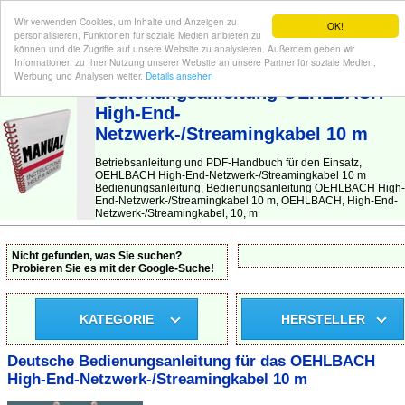
Wir verwenden Cookies, um Inhalte und Anzeigen zu
OK!
personalisieren, Funktionen für soziale Medien anbieten zu
können und die Zugriffe auf unsere Website zu analysieren. Außerdem geben wir
Informationen zu Ihrer Nutzung unserer Website an unsere Partner für soziale Medien,
BEDIENUNGSANLEITUNG
| Hier finden Sie die deutsche Anleitung!
Werbung und Analysen weiter.
Details ansehen
Bedienungsanleitung OEHLBACH
High-End-
Netzwerk-/Streamingkabel 10 m
Betriebsanleitung und PDF-Handbuch für den Einsatz,
OEHLBACH High-End-Netzwerk-/Streamingkabel 10 m
Bedienungsanleitung, Bedienungsanleitung OEHLBACH High-
End-Netzwerk-/Streamingkabel 10 m, OEHLBACH, High-End-
Netzwerk-/Streamingkabel, 10, m
Nicht gefunden, was Sie suchen?
Probieren Sie es mit der Google-Suche!
KATEGORIE
HERSTELLER
Deutsche Bedienungsanleitung für das OEHLBACH
High-End-Netzwerk-/Streamingkabel 10 m