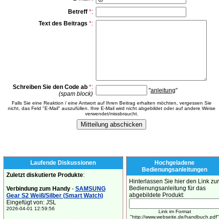
Betreff
*
:
Text des Beitrags
*
:
Schreiben Sie den Code ab
*
:
"
anleitung
"
(spam block)
Falls Sie eine Reaktion / eine Antwort auf Ihren Beitrag erhalten möchten, vergessen Sie
nicht, das Feld "E-Mail" auszufüllen. Ihre E-Mail wird nicht abgebildet oder auf andere Weise
verwendet/missbraucht.
Laufende Diskussionen
Hochgeladene
Bedienungsanleitungen
Zuletzt diskutierte Produkte
:
Hinterlassen Sie hier den Link zur
Bedienungsanleitung für das
Verbindung zum Handy
-
SAMSUNG
abgebildete Produkt:
Gear S2 Weiß/Silber (Smart Watch)
Eingefügt von: JSL
2026-04-01 12:59:56
Link im Format
"http://www.webseite.de/handbuch.pdf"