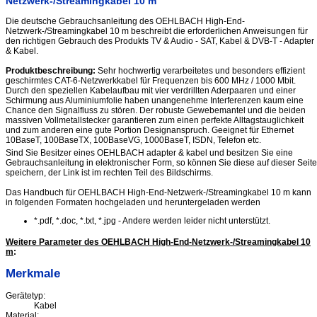
Netzwerk-/Streamingkabel 10 m
Die deutsche Gebrauchsanleitung des OEHLBACH High-End-
Netzwerk-/Streamingkabel 10 m beschreibt die erforderlichen Anweisungen für
den richtigen Gebrauch des Produkts TV & Audio - SAT, Kabel & DVB-T - Adapter
& Kabel.
Produktbeschreibung:
Sehr hochwertig verarbeitetes und besonders effizient
geschirmtes CAT-6-Netzwerkkabel für Frequenzen bis 600 MHz / 1000 Mbit.
Durch den speziellen Kabelaufbau mit vier verdrillten Aderpaaren und einer
Schirmung aus Aluminiumfolie haben unangenehme Interferenzen kaum eine
Chance den Signalfluss zu stören. Der robuste Gewebemantel und die beiden
massiven Vollmetallstecker garantieren zum einen perfekte Alltagstauglichkeit
und zum anderen eine gute Portion Designanspruch. Geeignet für Ethernet
10BaseT, 100BaseTX, 100BaseVG, 1000BaseT, ISDN, Telefon etc.
Sind Sie Besitzer eines OEHLBACH adapter & kabel und besitzen Sie eine
Gebrauchsanleitung in elektronischer Form, so können Sie diese auf dieser Seite
speichern, der Link ist im rechten Teil des Bildschirms.
Das Handbuch für OEHLBACH High-End-Netzwerk-/Streamingkabel 10 m kann
in folgenden Formaten hochgeladen und heruntergeladen werden
*.pdf, *.doc, *.txt, *.jpg - Andere werden leider nicht unterstützt.
Weitere Parameter des OEHLBACH High-End-Netzwerk-/Streamingkabel 10
m
:
Merkmale
Gerätetyp:
Kabel
Material: