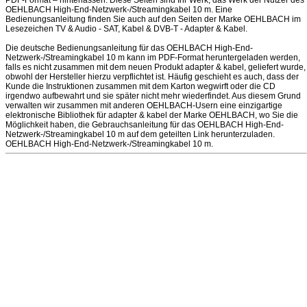
PDF-Format – hinterlassen. Diese Seiten sind Ihr Werk, das Werk der Nutzer des
OEHLBACH High-End-Netzwerk-/Streamingkabel 10 m. Eine
Bedienungsanleitung finden Sie auch auf den Seiten der Marke OEHLBACH im
Lesezeichen TV & Audio - SAT, Kabel & DVB-T - Adapter & Kabel.
Die deutsche Bedienungsanleitung für das OEHLBACH High-End-
Netzwerk-/Streamingkabel 10 m kann im PDF-Format heruntergeladen werden,
falls es nicht zusammen mit dem neuen Produkt adapter & kabel, geliefert wurde,
obwohl der Hersteller hierzu verpflichtet ist. Häufig geschieht es auch, dass der
Kunde die Instruktionen zusammen mit dem Karton wegwirft oder die CD
irgendwo aufbewahrt und sie später nicht mehr wiederfindet. Aus diesem Grund
verwalten wir zusammen mit anderen OEHLBACH-Usern eine einzigartige
elektronische Bibliothek für adapter & kabel der Marke OEHLBACH, wo Sie die
Möglichkeit haben, die Gebrauchsanleitung für das OEHLBACH High-End-
Netzwerk-/Streamingkabel 10 m auf dem geteilten Link herunterzuladen.
OEHLBACH High-End-Netzwerk-/Streamingkabel 10 m.