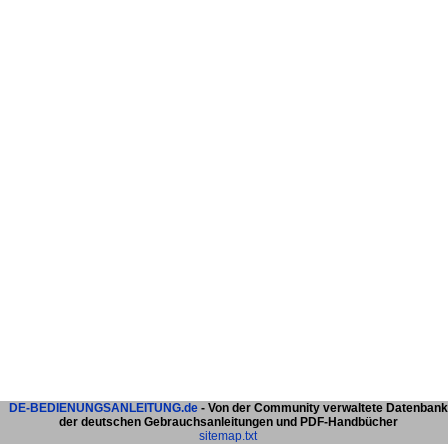
DE-BEDIENUNGSANLEITUNG.de
- Von der Community verwaltete Datenbank
der deutschen Gebrauchsanleitungen und PDF-Handbücher
sitemap.txt