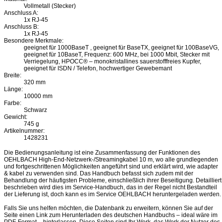
Vollmetall (Stecker)
Anschluss A:
1x RJ-45
Anschluss B:
1x RJ-45
Besondere Merkmale:
geeignet für 1000BaseT , geeignet für BaseTX, geeignet für 100BaseVG,
geeignet für 10BaseT, Frequenz: 600 MHz, bei 1000 Mbit, Stecker mit
Verriegelung, HPOCC® – monokristallines sauerstofffreies Kupfer,
geeignet für ISDN / Telefon, hochwertiger Gewebemant
Breite:
320 mm
Länge:
10000 mm
Farbe:
Schwarz
Gewicht:
745 g
Artikelnummer:
1428231
Die Bedienungsanleitung ist eine Zusammenfassung der Funktionen des
OEHLBACH High-End-Netzwerk-/Streamingkabel 10 m, wo alle grundlegenden
und fortgeschrittenen Möglichkeiten angeführt sind und erklärt wird, wie adapter
& kabel zu verwenden sind. Das Handbuch befasst sich zudem mit der
Behandlung der häufigsten Probleme, einschließlich ihrer Beseitigung. Detailliert
beschrieben wird dies im Service-Handbuch, das in der Regel nicht Bestandteil
der Lieferung ist, doch kann es im Service OEHLBACH heruntergeladen werden.
Falls Sie uns helfen möchten, die Datenbank zu erweitern, können Sie auf der
Seite einen Link zum Herunterladen des deutschen Handbuchs – ideal wäre im