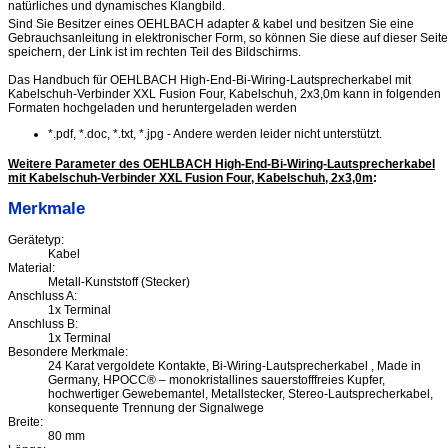
natürliches und dynamisches Klangbild.
Sind Sie Besitzer eines OEHLBACH adapter & kabel und besitzen Sie eine
Gebrauchsanleitung in elektronischer Form, so können Sie diese auf dieser Seite
speichern, der Link ist im rechten Teil des Bildschirms.
Das Handbuch für OEHLBACH High-End-Bi-Wiring-Lautsprecherkabel mit
Kabelschuh-Verbinder XXL Fusion Four, Kabelschuh, 2x3,0m kann in folgenden
Formaten hochgeladen und heruntergeladen werden
*.pdf, *.doc, *.txt, *.jpg - Andere werden leider nicht unterstützt.
Weitere Parameter des OEHLBACH High-End-Bi-Wiring-Lautsprecherkabel
mit Kabelschuh-Verbinder XXL Fusion Four, Kabelschuh, 2x3,0m
:
Merkmale
Gerätetyp:
Kabel
Material:
Metall-Kunststoff (Stecker)
Anschluss A:
1x Terminal
Anschluss B:
1x Terminal
Besondere Merkmale:
24 Karat vergoldete Kontakte, Bi-Wiring-Lautsprecherkabel , Made in
Germany, HPOCC® – monokristallines sauerstofffreies Kupfer,
hochwertiger Gewebemantel, Metallstecker, Stereo-Lautsprecherkabel,
konsequente Trennung der Signalwege
Breite:
80 mm