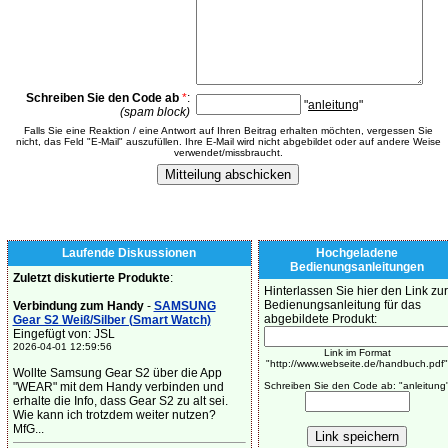
Schreiben Sie den Code ab
*
:
"
anleitung
"
(spam block)
Falls Sie eine Reaktion / eine Antwort auf Ihren Beitrag erhalten möchten, vergessen Sie
nicht, das Feld "E-Mail" auszufüllen. Ihre E-Mail wird nicht abgebildet oder auf andere Weise
verwendet/missbraucht.
Laufende Diskussionen
Hochgeladene
Bedienungsanleitungen
Zuletzt diskutierte Produkte
:
Hinterlassen Sie hier den Link zur
Bedienungsanleitung für das
Verbindung zum Handy
-
SAMSUNG
abgebildete Produkt:
Gear S2 Weiß/Silber (Smart Watch)
Eingefügt von: JSL
2026-04-01 12:59:56
Link im Format
"http://www.webseite.de/handbuch.pdf"
Wollte Samsung Gear S2 über die App
"WEAR" mit dem Handy verbinden und
Schreiben Sie den Code ab: "anleitung
erhalte die Info, dass Gear S2 zu alt sei.
Wie kann ich trotzdem weiter nutzen?
MfG...