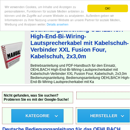
Wir verwenden Cookies, um Inhalte und Anzeigen zu
OK!
personalisieren, Funktionen für soziale Medien anbieten zu
können und die Zugriffe auf unsere Website zu analysieren. Außerdem geben wir
Informationen zu Ihrer Nutzung unserer Website an unsere Partner für soziale Medien,
BEDIENUNGSANLEITUNG
| Hier finden Sie die deutsche Anleitung!
Werbung und Analysen weiter.
Details ansehen
Bedienungsanleitung OEHLBACH
High-End-Bi-Wiring-
Lautsprecherkabel mit Kabelschuh-
Verbinder XXL Fusion Four,
Kabelschuh, 2x3,0m
Betriebsanleitung und PDF-Handbuch für den Einsatz,
OEHLBACH High-End-Bi-Wiring-Lautsprecherkabel mit
Kabelschuh-Verbinder XXL Fusion Four, Kabelschuh, 2x3,0m
Bedienungsanleitung, Bedienungsanleitung OEHLBACH High-
End-Bi-Wiring-Lautsprecherkabel mit Ka
Nicht gefunden, was Sie suchen?
Probieren Sie es mit der Google-Suche!
KATEGORIE
HERSTELLER
Deutsche Bedienungsanleitung für das OEHLBACH