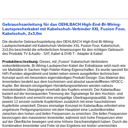
Gebrauchsanleitung für das OEHLBACH High-End-Bi-Wiring-
Lautsprecherkabel mit Kabelschuh-Verbinder XXL Fusion Four,
Kabelschuh, 2x3,0m
Die deutsche Gebrauchsanleitung des OEHLBACH High-End-Bi-Wiring-
Lautsprecherkabel mit Kabelschuh-Verbinder XXL Fusion Four, Kabelschuh,
2x3,0m beschreibt die erforderlichen Anweisungen für den richtigen Gebrauch
des Produkts TV & Audio - SAT, Kabel & DVB-T - Adapter & Kabel.
Produktbeschreibung:
Dieses, mit „Fusion“ Kabelschuh-Verbindern
vorkonfektionierte, Bi-Wiring-Lautsprecher-Kabel der Extraklasse setzt nach wie
vor Maßstäbe in Sachen High-Fideler-Klang-Eigenschaften. Es wurde speziell für
HiFi-Puristen abgestimmt und bietet neben einem ausgefeilten technischen
Konzept auch ein besonders eigenständiges Produkt-Design. Das Material des
Innenleiters besteht aus dem hochreinen und absolut sauerstofffreien HPOCC-
Kupfer. Bei diesem einzigartigen Herstellungsverfahren werden nahezu
monokristalline Übergänge innerhalb des Kupfers erreicht. Der Kabelaufbau
basiert auf der konsequenten Trennung der Signalwege für den Hochton- und
Tiefton-Bereich und erreicht eine einzigartige Übertragungsqualität. So wurden
jeweils 12 einzeln isolierte Kupferlitzen zusätzlich mit einer hauchdünnen
Kupferfolie umwickelt. Dieses einmalige Konzept im Kabelaufbau erfordert eine
ungeheure Fertigungspräzision mit dem Hauptziel eine Laufzeitkorrektur
zwischen den hohen und tiefen Frequenzen zu erreichen. Die tiefen Frequenzen
bevorzugen den massiveren Innenleiter, während sich hohe Frequenzen eher
auf der Oberfläche bewegen und eine höhere Geschwindigkeit haben. Durch die
Kombination Innenleiter und Folie ist das Ergebnis ein bisher unerreichtes