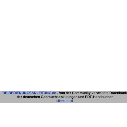
DE-BEDIENUNGSANLEITUNG.de
- Von der Community verwaltete Datenbank
der deutschen Gebrauchsanleitungen und PDF-Handbücher
sitemap.txt