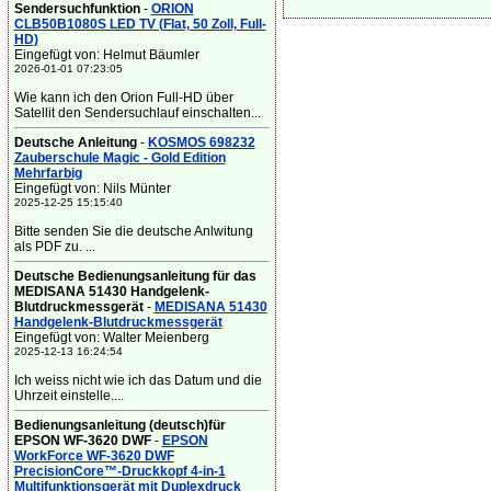
Sendersuchfunktion
-
ORION
CLB50B1080S LED TV (Flat, 50 Zoll, Full-
HD)
Eingefügt von: Helmut Bäumler
2026-01-01 07:23:05
Wie kann ich den Orion Full-HD über
Satellit den Sendersuchlauf einschalten...
Deutsche Anleitung
-
KOSMOS 698232
Zauberschule Magic - Gold Edition
Mehrfarbig
Eingefügt von: Nils Münter
2025-12-25 15:15:40
Bitte senden Sie die deutsche Anlwitung
als PDF zu. ...
Deutsche Bedienungsanleitung für das
MEDISANA 51430 Handgelenk-
Blutdruckmessgerät
-
MEDISANA 51430
Handgelenk-Blutdruckmessgerät
Eingefügt von: Walter Meienberg
2025-12-13 16:24:54
Ich weiss nicht wie ich das Datum und die
Uhrzeit einstelle....
Bedienungsanleitung (deutsch)für
EPSON WF-3620 DWF
-
EPSON
WorkForce WF-3620 DWF
PrecisionCore™-Druckkopf 4-in-1
Multifunktionsgerät mit Duplexdruck