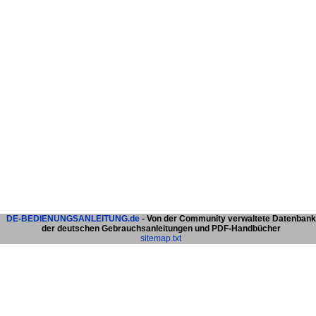
DE-BEDIENUNGSANLEITUNG.de
- Von der Community verwaltete Datenbank
der deutschen Gebrauchsanleitungen und PDF-Handbücher
sitemap.txt