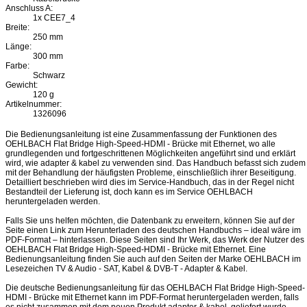
Anschluss A:
1x CEE7_4
Breite:
250 mm
Länge:
300 mm
Farbe:
Schwarz
Gewicht:
120 g
Artikelnummer:
1326096
Die Bedienungsanleitung ist eine Zusammenfassung der Funktionen des
OEHLBACH Flat Bridge High-Speed-HDMI - Brücke mit Ethernet, wo alle
grundlegenden und fortgeschrittenen Möglichkeiten angeführt sind und erklärt
wird, wie adapter & kabel zu verwenden sind. Das Handbuch befasst sich zudem
mit der Behandlung der häufigsten Probleme, einschließlich ihrer Beseitigung.
Detailliert beschrieben wird dies im Service-Handbuch, das in der Regel nicht
Bestandteil der Lieferung ist, doch kann es im Service OEHLBACH
heruntergeladen werden.
Falls Sie uns helfen möchten, die Datenbank zu erweitern, können Sie auf der
Seite einen Link zum Herunterladen des deutschen Handbuchs – ideal wäre im
PDF-Format – hinterlassen. Diese Seiten sind Ihr Werk, das Werk der Nutzer des
OEHLBACH Flat Bridge High-Speed-HDMI - Brücke mit Ethernet. Eine
Bedienungsanleitung finden Sie auch auf den Seiten der Marke OEHLBACH im
Lesezeichen TV & Audio - SAT, Kabel & DVB-T - Adapter & Kabel.
Die deutsche Bedienungsanleitung für das OEHLBACH Flat Bridge High-Speed-
HDMI - Brücke mit Ethernet kann im PDF-Format heruntergeladen werden, falls