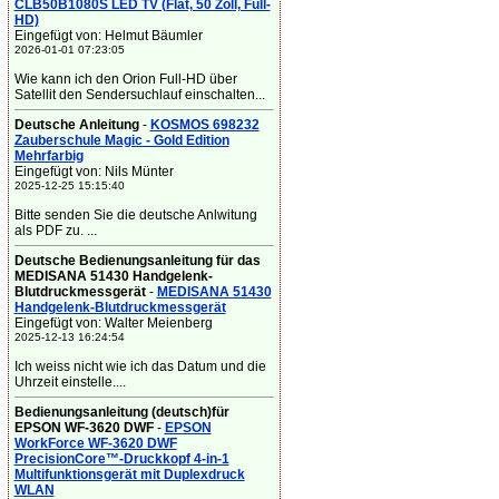
CLB50B1080S LED TV (Flat, 50 Zoll, Full-
HD)
Eingefügt von: Helmut Bäumler
2026-01-01 07:23:05
Wie kann ich den Orion Full-HD über
Satellit den Sendersuchlauf einschalten...
Deutsche Anleitung
-
KOSMOS 698232
Zauberschule Magic - Gold Edition
Mehrfarbig
Eingefügt von: Nils Münter
2025-12-25 15:15:40
Bitte senden Sie die deutsche Anlwitung
als PDF zu. ...
Deutsche Bedienungsanleitung für das
MEDISANA 51430 Handgelenk-
Blutdruckmessgerät
-
MEDISANA 51430
Handgelenk-Blutdruckmessgerät
Eingefügt von: Walter Meienberg
2025-12-13 16:24:54
Ich weiss nicht wie ich das Datum und die
Uhrzeit einstelle....
Bedienungsanleitung (deutsch)für
EPSON WF-3620 DWF
-
EPSON
WorkForce WF-3620 DWF
PrecisionCore™-Druckkopf 4-in-1
Multifunktionsgerät mit Duplexdruck
WLAN