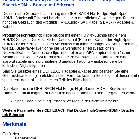
Speed-HDMI - Brücke mit Ethernet
Die deutsche Gebrauchsanleitung des OEHLBACH Flat Bridge High-Speed-
HDMI - Brücke mit Ethernet beschreibt die erforderlichen Anweisungen für den
richtigen Gebrauch des Produkts TV & Audio - SAT, Kabel & DVB-T - Adapter &
Kabel.
Produktbeschreibung:
Kabelbrücke mit einer HDMI®-Buchse und einem
HDMI®-Stecker. Der zusätzliche Datenkanal (Ethernet-Kanal) der High-Speed-
HDMI®-Brücke ermöglicht den Anschluss von internetfähigen AV-Komponenten,
wie z.B. Blue-ray-Player, ohne die Verwendung eines zusätzlichen
Netzwerkkabels. Der hochwertige Innenleiter aus OFC-Kupfer mit dreifacher
Schirmung sowie die 24 Karat vergoldeten Steckkontakte garantieren eine
absolut stabile und störungsfreie Signalübertragung – insbesondere bei
kritischen Digitalsignalen.
Sind Sie Besitzer eines OEHLBACH adapter & kabel und besitzen Sie eine
Gebrauchsanleitung in elektronischer Form, so können Sie diese auf dieser Seite
speichern, der Link ist im rechten Teil des Bildschirms.
Das Handbuch für OEHLBACH Flat Bridge High-Speed-HDMI - Brücke mit
Ethernet kann in folgenden Formaten hochgeladen und heruntergeladen werden
*.pdf, *.doc, *.txt, *.jpg - Andere werden leider nicht unterstützt.
Weitere Parameter des OEHLBACH Flat Bridge High-Speed-HDMI - Brücke
mit Ethernet
:
Merkmale
Gerätetyp:
Kabelbrücke