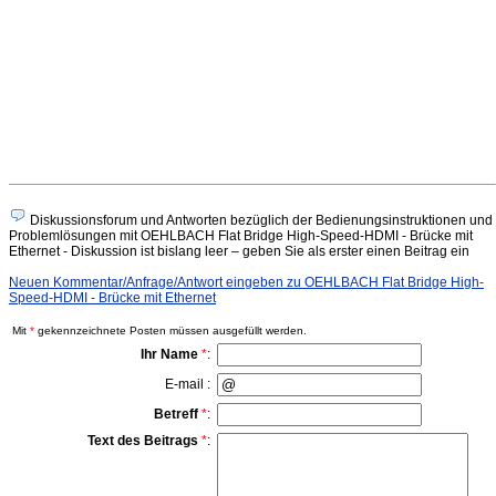
Diskussionsforum und Antworten bezüglich der Bedienungsinstruktionen und
Problemlösungen mit OEHLBACH Flat Bridge High-Speed-HDMI - Brücke mit
Ethernet - Diskussion ist bislang leer – geben Sie als erster einen Beitrag ein
Neuen Kommentar/Anfrage/Antwort eingeben zu OEHLBACH Flat Bridge High-
Speed-HDMI - Brücke mit Ethernet
Mit
*
gekennzeichnete Posten müssen ausgefüllt werden.
Ihr Name
*
:
E-mail :
Betreff
*
:
Text des Beitrags
*
: