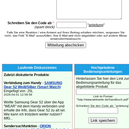
Schreiben Sie den Code ab
*
:
"
anleitung
"
(spam block)
Falls Sie eine Reaktion / eine Antwort auf Ihren Beitrag erhalten möchten, vergessen Sie
nicht, das Feld "E-Mail" auszufüllen. Ihre E-Mail wird nicht abgebildet oder auf andere Weise
verwendet/missbraucht.
Laufende Diskussionen
Hochgeladene
Bedienungsanleitungen
Zuletzt diskutierte Produkte
:
Hinterlassen Sie hier den Link zur
Bedienungsanleitung für das
Verbindung zum Handy
-
SAMSUNG
abgebildete Produkt:
Gear S2 Weiß/Silber (Smart Watch)
Eingefügt von: JSL
2026-04-01 12:59:56
Link im Format
"http://www.webseite.de/handbuch.pdf"
Wollte Samsung Gear S2 über die App
"WEAR" mit dem Handy verbinden und
Schreiben Sie den Code ab: "anleitung
erhalte die Info, dass Gear S2 zu alt sei.
Wie kann ich trotzdem weiter nutzen?
MfG...
Sendersuchfunktion
-
ORION