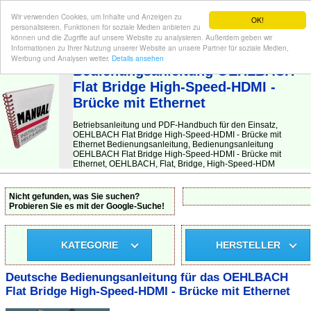
Wir verwenden Cookies, um Inhalte und Anzeigen zu
OK!
personalisieren, Funktionen für soziale Medien anbieten zu
können und die Zugriffe auf unsere Website zu analysieren. Außerdem geben wir
Informationen zu Ihrer Nutzung unserer Website an unsere Partner für soziale Medien,
BEDIENUNGSANLEITUNG
| Hier finden Sie die deutsche Anleitung!
Werbung und Analysen weiter.
Details ansehen
Bedienungsanleitung OEHLBACH
Flat Bridge High-Speed-HDMI -
Brücke mit Ethernet
Betriebsanleitung und PDF-Handbuch für den Einsatz,
OEHLBACH Flat Bridge High-Speed-HDMI - Brücke mit
Ethernet Bedienungsanleitung, Bedienungsanleitung
OEHLBACH Flat Bridge High-Speed-HDMI - Brücke mit
Ethernet, OEHLBACH, Flat, Bridge, High-Speed-HDM
Nicht gefunden, was Sie suchen?
Probieren Sie es mit der Google-Suche!
KATEGORIE
HERSTELLER
Deutsche Bedienungsanleitung für das OEHLBACH
Flat Bridge High-Speed-HDMI - Brücke mit Ethernet