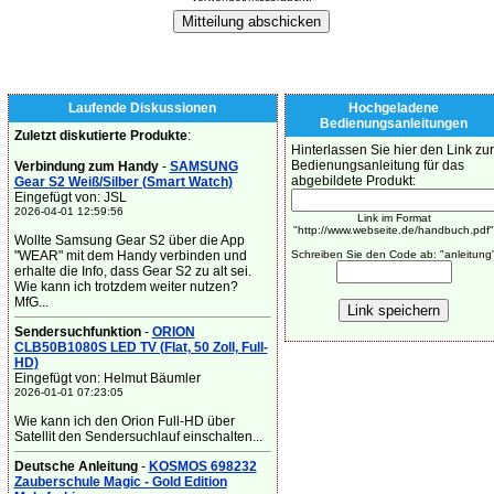
Laufende Diskussionen
Hochgeladene
Bedienungsanleitungen
Zuletzt diskutierte Produkte
:
Hinterlassen Sie hier den Link zur
Bedienungsanleitung für das
Verbindung zum Handy
-
SAMSUNG
abgebildete Produkt:
Gear S2 Weiß/Silber (Smart Watch)
Eingefügt von: JSL
2026-04-01 12:59:56
Link im Format
"http://www.webseite.de/handbuch.pdf"
Wollte Samsung Gear S2 über die App
"WEAR" mit dem Handy verbinden und
Schreiben Sie den Code ab: "anleitung
erhalte die Info, dass Gear S2 zu alt sei.
Wie kann ich trotzdem weiter nutzen?
MfG...
Sendersuchfunktion
-
ORION
CLB50B1080S LED TV (Flat, 50 Zoll, Full-
HD)
Eingefügt von: Helmut Bäumler
2026-01-01 07:23:05
Wie kann ich den Orion Full-HD über
Satellit den Sendersuchlauf einschalten...
Deutsche Anleitung
-
KOSMOS 698232
Zauberschule Magic - Gold Edition