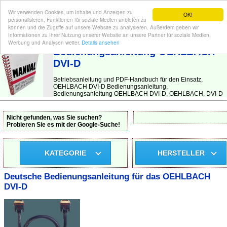
Wir verwenden Cookies, um Inhalte und Anzeigen zu
OK!
personalisieren, Funktionen für soziale Medien anbieten zu
können und die Zugriffe auf unsere Website zu analysieren. Außerdem geben wir
Informationen zu Ihrer Nutzung unserer Website an unsere Partner für soziale Medien,
BEDIENUNGSANLEITUNG
| Hier finden Sie die deutsche Anleitung!
Werbung und Analysen weiter.
Details ansehen
Bedienungsanleitung OEHLBACH
DVI-D
Betriebsanleitung und PDF-Handbuch für den Einsatz,
OEHLBACH DVI-D Bedienungsanleitung,
Bedienungsanleitung OEHLBACH DVI-D, OEHLBACH, DVI-D
Nicht gefunden, was Sie suchen?
Probieren Sie es mit der Google-Suche!
KATEGORIE
HERSTELLER
Deutsche Bedienungsanleitung für das OEHLBACH
DVI-D