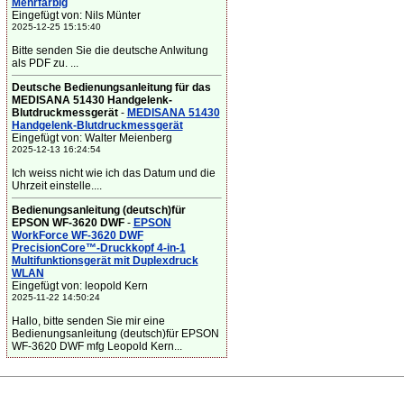
Mehrfarbig
Eingefügt von: Nils Münter
2025-12-25 15:15:40
Bitte senden Sie die deutsche Anlwitung
als PDF zu. ...
Deutsche Bedienungsanleitung für das
MEDISANA 51430 Handgelenk-
Blutdruckmessgerät
-
MEDISANA 51430
Handgelenk-Blutdruckmessgerät
Eingefügt von: Walter Meienberg
2025-12-13 16:24:54
Ich weiss nicht wie ich das Datum und die
Uhrzeit einstelle....
Bedienungsanleitung (deutsch)für
EPSON WF-3620 DWF
-
EPSON
WorkForce WF-3620 DWF
PrecisionCore™-Druckkopf 4-in-1
Multifunktionsgerät mit Duplexdruck
WLAN
Eingefügt von: leopold Kern
2025-11-22 14:50:24
Hallo, bitte senden Sie mir eine
Bedienungsanleitung (deutsch)für EPSON
WF-3620 DWF mfg Leopold Kern...