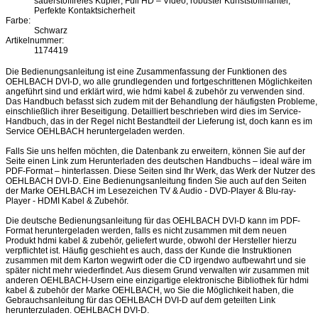
sauerstofffreies Kupfer; Full HD – Video; robuster Kunststoffmantel;
Perfekte Kontaktsicherheit
Farbe:
Schwarz
Artikelnummer:
1174419
Die Bedienungsanleitung ist eine Zusammenfassung der Funktionen des
OEHLBACH DVI-D, wo alle grundlegenden und fortgeschrittenen Möglichkeiten
angeführt sind und erklärt wird, wie hdmi kabel & zubehör zu verwenden sind.
Das Handbuch befasst sich zudem mit der Behandlung der häufigsten Probleme,
einschließlich ihrer Beseitigung. Detailliert beschrieben wird dies im Service-
Handbuch, das in der Regel nicht Bestandteil der Lieferung ist, doch kann es im
Service OEHLBACH heruntergeladen werden.
Falls Sie uns helfen möchten, die Datenbank zu erweitern, können Sie auf der
Seite einen Link zum Herunterladen des deutschen Handbuchs – ideal wäre im
PDF-Format – hinterlassen. Diese Seiten sind Ihr Werk, das Werk der Nutzer des
OEHLBACH DVI-D. Eine Bedienungsanleitung finden Sie auch auf den Seiten
der Marke OEHLBACH im Lesezeichen TV & Audio - DVD-Player & Blu-ray-
Player - HDMI Kabel & Zubehör.
Die deutsche Bedienungsanleitung für das OEHLBACH DVI-D kann im PDF-
Format heruntergeladen werden, falls es nicht zusammen mit dem neuen
Produkt hdmi kabel & zubehör, geliefert wurde, obwohl der Hersteller hierzu
verpflichtet ist. Häufig geschieht es auch, dass der Kunde die Instruktionen
zusammen mit dem Karton wegwirft oder die CD irgendwo aufbewahrt und sie
später nicht mehr wiederfindet. Aus diesem Grund verwalten wir zusammen mit
anderen OEHLBACH-Usern eine einzigartige elektronische Bibliothek für hdmi
kabel & zubehör der Marke OEHLBACH, wo Sie die Möglichkeit haben, die
Gebrauchsanleitung für das OEHLBACH DVI-D auf dem geteilten Link
herunterzuladen. OEHLBACH DVI-D.