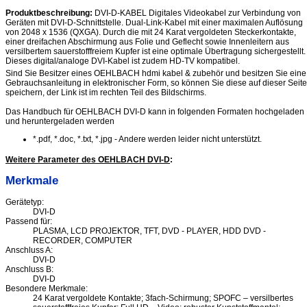
Produktbeschreibung:
DVI-D-KABEL Digitales Videokabel zur Verbindung von
Geräten mit DVI-D-Schnittstelle. Dual-Link-Kabel mit einer maximalen Auflösung
von 2048 x 1536 (QXGA). Durch die mit 24 Karat vergoldeten Steckerkontakte,
einer dreifachen Abschirmung aus Folie und Geflecht sowie Innenleitern aus
versilbertem sauerstofffreiem Kupfer ist eine optimale Übertragung sichergestellt.
Dieses digital/analoge DVI-Kabel ist zudem HD-TV kompatibel.
Sind Sie Besitzer eines OEHLBACH hdmi kabel & zubehör und besitzen Sie eine
Gebrauchsanleitung in elektronischer Form, so können Sie diese auf dieser Seite
speichern, der Link ist im rechten Teil des Bildschirms.
Das Handbuch für OEHLBACH DVI-D kann in folgenden Formaten hochgeladen
und heruntergeladen werden
*.pdf, *.doc, *.txt, *.jpg - Andere werden leider nicht unterstützt.
Weitere Parameter des OEHLBACH DVI-D
:
Merkmale
Gerätetyp:
DVI-D
Passend für:
PLASMA, LCD PROJEKTOR, TFT, DVD - PLAYER, HDD DVD -
RECORDER, COMPUTER
Anschluss A:
DVI-D
Anschluss B:
DVI-D
Besondere Merkmale:
24 Karat vergoldete Kontakte; 3fach-Schirmung; SPOFC – versilbertes