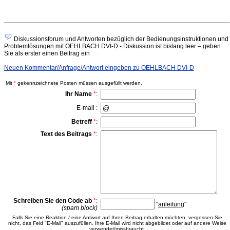
Diskussionsforum und Antworten bezüglich der Bedienungsinstruktionen und
Problemlösungen mit OEHLBACH DVI-D - Diskussion ist bislang leer – geben
Sie als erster einen Beitrag ein
Neuen Kommentar/Anfrage/Antwort eingeben zu OEHLBACH DVI-D
Mit
*
gekennzeichnete Posten müssen ausgefüllt werden.
Ihr Name
*
:
E-mail :
Betreff
*
:
Text des Beitrags
*
:
Schreiben Sie den Code ab
*
:
"
anleitung
"
(spam block)
Falls Sie eine Reaktion / eine Antwort auf Ihren Beitrag erhalten möchten, vergessen Sie
nicht, das Feld "E-Mail" auszufüllen. Ihre E-Mail wird nicht abgebildet oder auf andere Weise
verwendet/missbraucht.