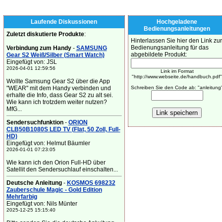
Laufende Diskussionen
Hochgeladene
Bedienungsanleitungen
Zuletzt diskutierte Produkte
:
Hinterlassen Sie hier den Link zur
Bedienungsanleitung für das
Verbindung zum Handy
-
SAMSUNG
abgebildete Produkt:
Gear S2 Weiß/Silber (Smart Watch)
Eingefügt von: JSL
2026-04-01 12:59:56
Link im Format
"http://www.webseite.de/handbuch.pdf"
Wollte Samsung Gear S2 über die App
"WEAR" mit dem Handy verbinden und
Schreiben Sie den Code ab: "anleitung
erhalte die Info, dass Gear S2 zu alt sei.
Wie kann ich trotzdem weiter nutzen?
MfG...
Sendersuchfunktion
-
ORION
CLB50B1080S LED TV (Flat, 50 Zoll, Full-
HD)
Eingefügt von: Helmut Bäumler
2026-01-01 07:23:05
Wie kann ich den Orion Full-HD über
Satellit den Sendersuchlauf einschalten...
Deutsche Anleitung
-
KOSMOS 698232
Zauberschule Magic - Gold Edition
Mehrfarbig
Eingefügt von: Nils Münter
2025-12-25 15:15:40