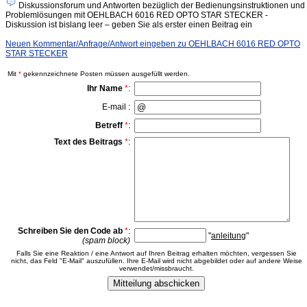
Diskussionsforum und Antworten bezüglich der Bedienungsinstruktionen und
Problemlösungen mit OEHLBACH 6016 RED OPTO STAR STECKER -
Diskussion ist bislang leer – geben Sie als erster einen Beitrag ein
Neuen Kommentar/Anfrage/Antwort eingeben zu OEHLBACH 6016 RED OPTO
STAR STECKER
Mit
*
gekennzeichnete Posten müssen ausgefüllt werden.
Ihr Name
*
:
E-mail :
Betreff
*
:
Text des Beitrags
*
:
Schreiben Sie den Code ab
*
:
"
anleitung
"
(spam block)
Falls Sie eine Reaktion / eine Antwort auf Ihren Beitrag erhalten möchten, vergessen Sie
nicht, das Feld "E-Mail" auszufüllen. Ihre E-Mail wird nicht abgebildet oder auf andere Weise
verwendet/missbraucht.