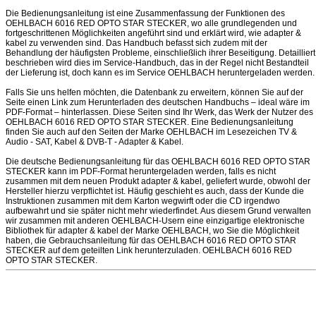
Die Bedienungsanleitung ist eine Zusammenfassung der Funktionen des
OEHLBACH 6016 RED OPTO STAR STECKER, wo alle grundlegenden und
fortgeschrittenen Möglichkeiten angeführt sind und erklärt wird, wie adapter &
kabel zu verwenden sind. Das Handbuch befasst sich zudem mit der
Behandlung der häufigsten Probleme, einschließlich ihrer Beseitigung. Detailliert
beschrieben wird dies im Service-Handbuch, das in der Regel nicht Bestandteil
der Lieferung ist, doch kann es im Service OEHLBACH heruntergeladen werden.
Falls Sie uns helfen möchten, die Datenbank zu erweitern, können Sie auf der
Seite einen Link zum Herunterladen des deutschen Handbuchs – ideal wäre im
PDF-Format – hinterlassen. Diese Seiten sind Ihr Werk, das Werk der Nutzer des
OEHLBACH 6016 RED OPTO STAR STECKER. Eine Bedienungsanleitung
finden Sie auch auf den Seiten der Marke OEHLBACH im Lesezeichen TV &
Audio - SAT, Kabel & DVB-T - Adapter & Kabel.
Die deutsche Bedienungsanleitung für das OEHLBACH 6016 RED OPTO STAR
STECKER kann im PDF-Format heruntergeladen werden, falls es nicht
zusammen mit dem neuen Produkt adapter & kabel, geliefert wurde, obwohl der
Hersteller hierzu verpflichtet ist. Häufig geschieht es auch, dass der Kunde die
Instruktionen zusammen mit dem Karton wegwirft oder die CD irgendwo
aufbewahrt und sie später nicht mehr wiederfindet. Aus diesem Grund verwalten
wir zusammen mit anderen OEHLBACH-Usern eine einzigartige elektronische
Bibliothek für adapter & kabel der Marke OEHLBACH, wo Sie die Möglichkeit
haben, die Gebrauchsanleitung für das OEHLBACH 6016 RED OPTO STAR
STECKER auf dem geteilten Link herunterzuladen. OEHLBACH 6016 RED
OPTO STAR STECKER.