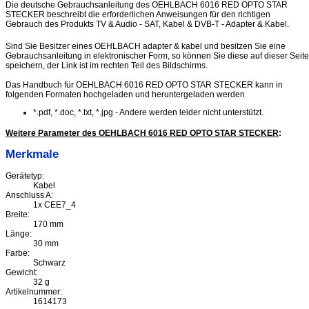
Die deutsche Gebrauchsanleitung des OEHLBACH 6016 RED OPTO STAR
STECKER beschreibt die erforderlichen Anweisungen für den richtigen
Gebrauch des Produkts TV & Audio - SAT, Kabel & DVB-T - Adapter & Kabel.
Sind Sie Besitzer eines OEHLBACH adapter & kabel und besitzen Sie eine
Gebrauchsanleitung in elektronischer Form, so können Sie diese auf dieser Seite
speichern, der Link ist im rechten Teil des Bildschirms.
Das Handbuch für OEHLBACH 6016 RED OPTO STAR STECKER kann in
folgenden Formaten hochgeladen und heruntergeladen werden
*.pdf, *.doc, *.txt, *.jpg - Andere werden leider nicht unterstützt.
Weitere Parameter des OEHLBACH 6016 RED OPTO STAR STECKER
:
Merkmale
Gerätetyp:
Kabel
Anschluss A:
1x CEE7_4
Breite:
170 mm
Länge:
30 mm
Farbe:
Schwarz
Gewicht:
32 g
Artikelnummer:
1614173