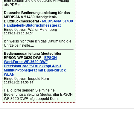
Bitte senden Sie die deutsche Anlwitung
als PDF zu. ...
Deutsche Bedienungsanleitung für das
MEDISANA 51430 Handgelenk-
Blutdruckmessgerät
-
MEDISANA 51430
Handgelenk-Blutdruckmessgerät
Eingefügt von: Walter Meienberg
2025-12-13 16:24:54
Ich weiss nicht wie ich das Datum und die
Uhrzeit einstelle....
Bedienungsanleitung (deutsch)für
EPSON WF-3620 DWF
-
EPSON
WorkForce WF-3620 DWF
PrecisionCore™-Druckkopf 4-in-1
Multifunktionsgerät mit Duplexdruck
WLAN
Eingefügt von: leopold Kern
2025-11-22 14:50:24
Hallo, bitte senden Sie mir eine
Bedienungsanleitung (deutsch)für EPSON
WF-3620 DWF mfg Leopold Kern...