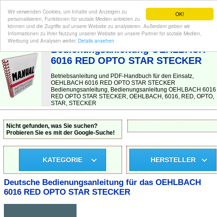
Wir verwenden Cookies, um Inhalte und Anzeigen zu
OK!
personalisieren, Funktionen für soziale Medien anbieten zu
können und die Zugriffe auf unsere Website zu analysieren. Außerdem geben wir
Informationen zu Ihrer Nutzung unserer Website an unsere Partner für soziale Medien,
BEDIENUNGSANLEITUNG
| Hier finden Sie die deutsche Anleitung!
Werbung und Analysen weiter.
Details ansehen
Bedienungsanleitung OEHLBACH
6016 RED OPTO STAR STECKER
Betriebsanleitung und PDF-Handbuch für den Einsatz,
OEHLBACH 6016 RED OPTO STAR STECKER
Bedienungsanleitung, Bedienungsanleitung OEHLBACH 6016
RED OPTO STAR STECKER, OEHLBACH, 6016, RED, OPTO,
STAR, STECKER
Nicht gefunden, was Sie suchen?
Probieren Sie es mit der Google-Suche!
KATEGORIE
HERSTELLER
Deutsche Bedienungsanleitung für das OEHLBACH
6016 RED OPTO STAR STECKER