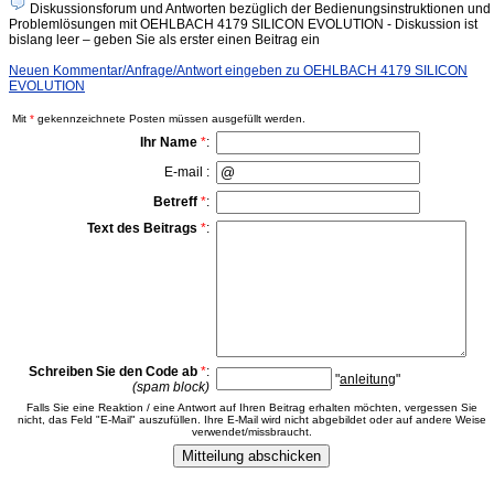
Diskussionsforum und Antworten bezüglich der Bedienungsinstruktionen und
Problemlösungen mit OEHLBACH 4179 SILICON EVOLUTION - Diskussion ist
bislang leer – geben Sie als erster einen Beitrag ein
Neuen Kommentar/Anfrage/Antwort eingeben zu OEHLBACH 4179 SILICON
EVOLUTION
Mit
*
gekennzeichnete Posten müssen ausgefüllt werden.
Ihr Name
*
:
E-mail :
Betreff
*
:
Text des Beitrags
*
:
Schreiben Sie den Code ab
*
:
"
anleitung
"
(spam block)
Falls Sie eine Reaktion / eine Antwort auf Ihren Beitrag erhalten möchten, vergessen Sie
nicht, das Feld "E-Mail" auszufüllen. Ihre E-Mail wird nicht abgebildet oder auf andere Weise
verwendet/missbraucht.