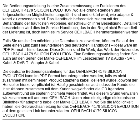
Die Bedienungsanleitung ist eine Zusammenfassung der Funktionen des
OEHLBACH 4179 SILICON EVOLUTION, wo alle grundlegenden und
fortgeschrittenen Möglichkeiten angeführt sind und erklärt wird, wie adapter &
kabel zu verwenden sind. Das Handbuch befasst sich zudem mit der
Behandlung der häufigsten Probleme, einschließlich ihrer Beseitigung. Detailliert
beschrieben wird dies im Service-Handbuch, das in der Regel nicht Bestandteil
der Lieferung ist, doch kann es im Service OEHLBACH heruntergeladen werden.
Falls Sie uns helfen möchten, die Datenbank zu erweitern, können Sie auf der
Seite einen Link zum Herunterladen des deutschen Handbuchs – ideal wäre im
PDF-Format – hinterlassen. Diese Seiten sind Ihr Werk, das Werk der Nutzer des
OEHLBACH 4179 SILICON EVOLUTION. Eine Bedienungsanleitung finden Sie
auch auf den Seiten der Marke OEHLBACH im Lesezeichen TV & Audio - SAT,
Kabel & DVB-T - Adapter & Kabel.
Die deutsche Bedienungsanleitung für das OEHLBACH 4179 SILICON
EVOLUTION kann im PDF-Format heruntergeladen werden, falls es nicht
zusammen mit dem neuen Produkt adapter & kabel, geliefert wurde, obwohl der
Hersteller hierzu verpflichtet ist. Häufig geschieht es auch, dass der Kunde die
Instruktionen zusammen mit dem Karton wegwirft oder die CD irgendwo
aufbewahrt und sie später nicht mehr wiederfindet. Aus diesem Grund verwalten
wir zusammen mit anderen OEHLBACH-Usern eine einzigartige elektronische
Bibliothek für adapter & kabel der Marke OEHLBACH, wo Sie die Möglichkeit
haben, die Gebrauchsanleitung für das OEHLBACH 4179 SILICON EVOLUTION
auf dem geteilten Link herunterzuladen. OEHLBACH 4179 SILICON
EVOLUTION.