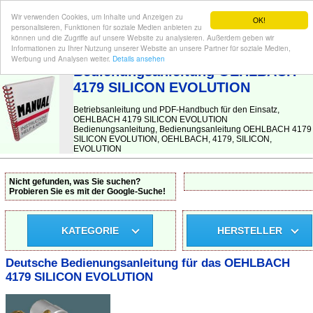
Wir verwenden Cookies, um Inhalte und Anzeigen zu
OK!
personalisieren, Funktionen für soziale Medien anbieten zu
können und die Zugriffe auf unsere Website zu analysieren. Außerdem geben wir
Informationen zu Ihrer Nutzung unserer Website an unsere Partner für soziale Medien,
BEDIENUNGSANLEITUNG
| Hier finden Sie die deutsche Anleitung!
Werbung und Analysen weiter.
Details ansehen
Bedienungsanleitung OEHLBACH
4179 SILICON EVOLUTION
Betriebsanleitung und PDF-Handbuch für den Einsatz,
OEHLBACH 4179 SILICON EVOLUTION
Bedienungsanleitung, Bedienungsanleitung OEHLBACH 4179
SILICON EVOLUTION, OEHLBACH, 4179, SILICON,
EVOLUTION
Nicht gefunden, was Sie suchen?
Probieren Sie es mit der Google-Suche!
KATEGORIE
HERSTELLER
Deutsche Bedienungsanleitung für das OEHLBACH
4179 SILICON EVOLUTION