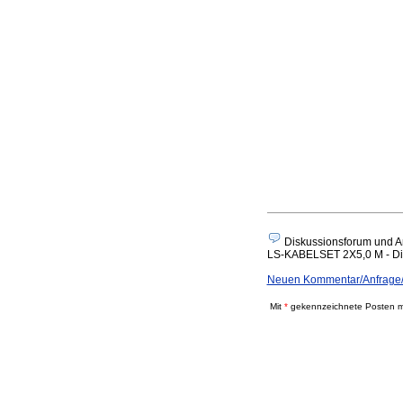
Diskussionsforum und A
LS-KABELSET 2X5,0 M - Disku
Neuen Kommentar/Anfrage
Mit
*
gekennzeichnete Posten mü