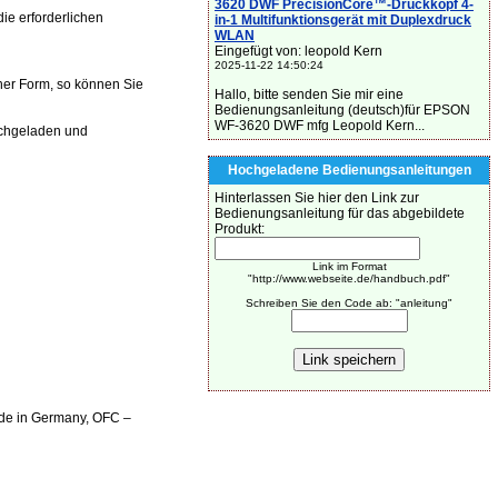
3620 DWF PrecisionCore™-Druckkopf 4-
 erforderlichen
in-1 Multifunktionsgerät mit Duplexdruck
WLAN
Eingefügt von: leopold Kern
2025-11-22 14:50:24
her Form, so können Sie
Hallo, bitte senden Sie mir eine
Bedienungsanleitung (deutsch)für EPSON
WF-3620 DWF mfg Leopold Kern...
chgeladen und
Hochgeladene Bedienungsanleitungen
Hinterlassen Sie hier den Link zur
Bedienungsanleitung für das abgebildete
Produkt:
Link im Format
"http://www.webseite.de/handbuch.pdf"
Schreiben Sie den Code ab: "anleitung"
Made in Germany, OFC –