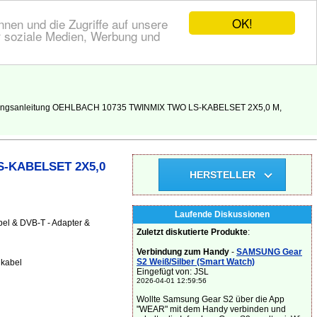
OK!
nen und die Zugriffe auf unsere
r soziale Medien, Werbung und
enungsanleitung OEHLBACH 10735 TWINMIX TWO LS-KABELSET 2X5,0 M,
LS-KABELSET 2X5,0
HERSTELLER
Laufende Diskussionen
bel & DVB-T - Adapter &
Zuletzt diskutierte Produkte
:
Verbindung zum Handy
-
SAMSUNG Gear
S2 Weiß/Silber (Smart Watch)
 kabel
Eingefügt von: JSL
2026-04-01 12:59:56
Wollte Samsung Gear S2 über die App
"WEAR" mit dem Handy verbinden und