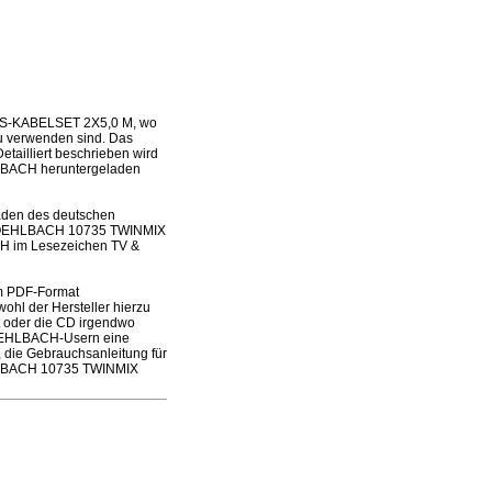
LS-KABELSET 2X5,0 M, wo
zu verwenden sind. Das
tailliert beschrieben wird
EHLBACH heruntergeladen
laden des deutschen
des OEHLBACH 10735 TWINMIX
H im Lesezeichen TV &
m PDF-Format
ohl der Hersteller hierzu
ft oder die CD irgendwo
 OEHLBACH-Usern eine
, die Gebrauchsanleitung für
HLBACH 10735 TWINMIX