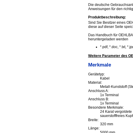
Die deutsche Gebrauchsan
Anweisungen für den richti
Produktbeschreibung:
Sind Sie Besitzer eines OE
diese auf dieser Seite speic
Das Handbuch für OEHLBA
heruntergeladen werden
*.pdf, *.doc, *.txt, *
Weitere Parameter des 
Merkmale
Gerätetyp:
Kabel
Material:
Metall-Kunststoff (St
Anschluss A:
1x Terminal
Anschluss B:
1x Terminal
Besondere Merkmale:
24 Karat vergoldete 
sauerstofffreies Kupf
Breite:
320 mm
Länge:
5000 mm