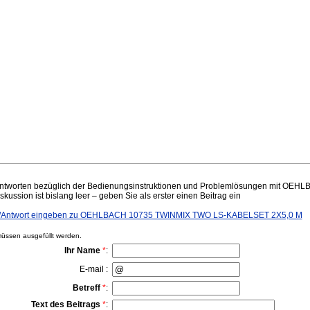
ntworten bezüglich der Bedienungsinstruktionen und Problemlösungen mit O
ssion ist bislang leer – geben Sie als erster einen Beitrag ein
/Antwort eingeben zu OEHLBACH 10735 TWINMIX TWO LS-KABELSET 2X5,0 M
ssen ausgefüllt werden.
Ihr Name
*
:
E-mail :
Betreff
*
:
Text des Beitrags
*
: