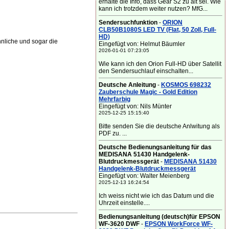
erhalte die Info, dass Gear S2 zu alt sei. Wie
kann ich trotzdem weiter nutzen? MfG...
Sendersuchfunktion
-
ORION
CLB50B1080S LED TV (Flat, 50 Zoll, Full-
HD)
liche und sogar die
Eingefügt von: Helmut Bäumler
2026-01-01 07:23:05
Wie kann ich den Orion Full-HD über Satellit
den Sendersuchlauf einschalten...
Deutsche Anleitung
-
KOSMOS 698232
Zauberschule Magic - Gold Edition
Mehrfarbig
Eingefügt von: Nils Münter
2025-12-25 15:15:40
Bitte senden Sie die deutsche Anlwitung als
PDF zu. ...
Deutsche Bedienungsanleitung für das
MEDISANA 51430 Handgelenk-
Blutdruckmessgerät
-
MEDISANA 51430
Handgelenk-Blutdruckmessgerät
Eingefügt von: Walter Meienberg
2025-12-13 16:24:54
Ich weiss nicht wie ich das Datum und die
Uhrzeit einstelle....
Bedienungsanleitung (deutsch)für EPSON
WF-3620 DWF
-
EPSON WorkForce WF-