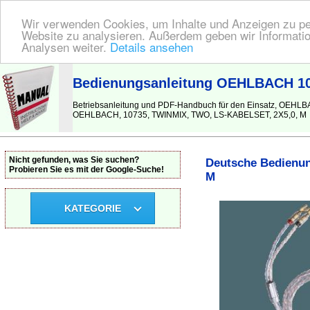
Wir verwenden Cookies, um Inhalte und Anzeigen zu pers
Website zu analysieren. Außerdem geben wir Informatio
Analysen weiter.
Details ansehen
BEDIENUNGSANLEITUNG
| Hier finden Sie die deutsche Anleitung!
Bedienungsanleitung OEHLBACH 1
Betriebsanleitung und PDF-Handbuch für den Einsatz, O
OEHLBACH, 10735, TWINMIX, TWO, LS-KABELSET, 2X5,0, M
Nicht gefunden, was Sie suchen?
Deutsche Bedienu
Probieren Sie es mit der Google-Suche!
M
KATEGORIE