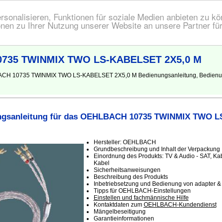
onalisieren, Funktionen für soziale Medien anbieten zu kön
nen zu Ihrer Nutzung unserer Website an unsere Partner fü
0735 TWINMIX TWO LS-KABELSET 2X5,0 M
EHLBACH 10735 TWINMIX TWO LS-KABELSET 2X5,0 M Bedienungsanleitung, Bedi
ngsanleitung für das OEHLBACH 10735 TWINMIX TWO 
Hersteller: OEHLBACH
Grundbeschreibung und Inhalt der Verpackung
Einordnung des Produkts: TV & Audio - SAT, Ka
Kabel
Sicherheitsanweisungen
Beschreibung des Produkts
Inbetriebsetzung und Bedienung von adapter &
Tipps für OEHLBACH-Einstellungen
Einstellen und fachmännische Hilfe
Kontaktdaten zum
OEHLBACH-Kundendienst
Mängelbeseitigung
Garantieinformationen