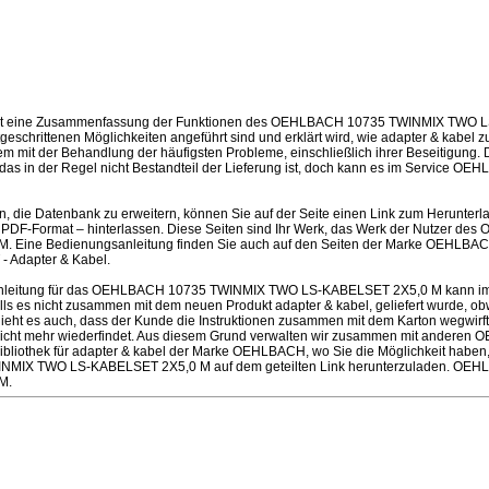
ist eine Zusammenfassung der Funktionen des OEHLBACH 10735 TWINMIX TWO 
geschrittenen Möglichkeiten angeführt sind und erklärt wird, wie adapter & kabel 
 mit der Behandlung der häufigsten Probleme, einschließlich ihrer Beseitigung. De
das in der Regel nicht Bestandteil der Lieferung ist, doch kann es im Service O
en, die Datenbank zu erweitern, können Sie auf der Seite einen Link zum Herunter
 PDF-Format – hinterlassen. Diese Seiten sind Ihr Werk, das Werk der Nutzer 
 Eine Bedienungsanleitung finden Sie auch auf den Seiten der Marke OEHLBAC
- Adapter & Kabel.
anleitung für das OEHLBACH 10735 TWINMIX TWO LS-KABELSET 2X5,0 M kann i
ls es nicht zusammen mit dem neuen Produkt adapter & kabel, geliefert wurde, obw
schieht es auch, dass der Kunde die Instruktionen zusammen mit dem Karton wegwir
 nicht mehr wiederfindet. Aus diesem Grund verwalten wir zusammen mit anderen
Bibliothek für adapter & kabel der Marke OEHLBACH, wo Sie die Möglichkeit haben
MIX TWO LS-KABELSET 2X5,0 M auf dem geteilten Link herunterzuladen. OE
M.