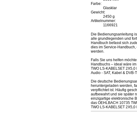
Farbe:
Glasklar
Gewicht:
2450 g
Artikelnummer:
1166921
Die Bedienungsanleitung 
alle grundlegenden und fort
Handbuch befasst sich zudem
dies im Service-Handbuch, 
werden.
Falls Sie uns helfen möcht
Handbuchs – ideal wäre im
TWO LS-KABELSET 2X5,0 M.
Audio - SAT, Kabel & DVB-T 
Die deutsche Bedienungs
heruntergeladen werden, fal
verpflichtet ist. Häufig ge
aufbewahrt und sie später
einzigartige elektronische 
das OEHLBACH 10735 TWIN
TWO LS-KABELSET 2X5,0 