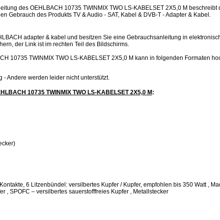
leitung des OEHLBACH 10735 TWINMIX TWO LS-KABELSET 2X5,0 M beschreibt die
gen Gebrauch des Produkts TV & Audio - SAT, Kabel & DVB-T - Adapter & Kabel.
HLBACH adapter & kabel und besitzen Sie eine Gebrauchsanleitung in elektronisc
hern, der Link ist im rechten Teil des Bildschirms.
CH 10735 TWINMIX TWO LS-KABELSET 2X5,0 M kann in folgenden Formaten ho
.jpg - Andere werden leider nicht unterstützt.
OEHLBACH 10735 TWINMIX TWO LS-KABELSET 2X5,0 M
:
ecker)
Kontakte, 6 Litzenbündel: versilbertes Kupfer / Kupfer, empfohlen bis 350 Watt , 
er , SPOFC – versilbertes sauerstofffreies Kupfer , Metallstecker