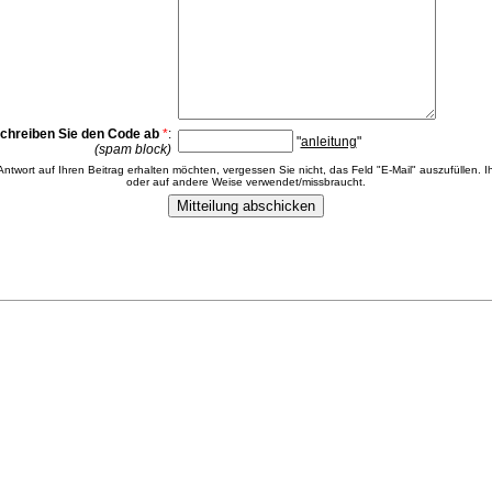
chreiben Sie den Code ab
*
:
"
anleitung
"
(spam block)
 Antwort auf Ihren Beitrag erhalten möchten, vergessen Sie nicht, das Feld "E-Mail" auszufüllen. Ih
oder auf andere Weise verwendet/missbraucht.