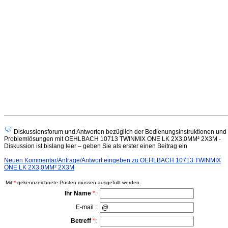
Diskussionsforum und Antworten bezüglich der Bedienungsinstruktionen und
Problemlösungen mit OEHLBACH 10713 TWINMIX ONE LK 2X3,0MM² 2X3M -
Diskussion ist bislang leer – geben Sie als erster einen Beitrag ein
Neuen Kommentar/Anfrage/Antwort eingeben zu OEHLBACH 10713 TWINMIX
ONE LK 2X3,0MM² 2X3M
Mit
*
gekennzeichnete Posten müssen ausgefüllt werden.
Ihr Name
*
:
E-mail :
Betreff
*
: