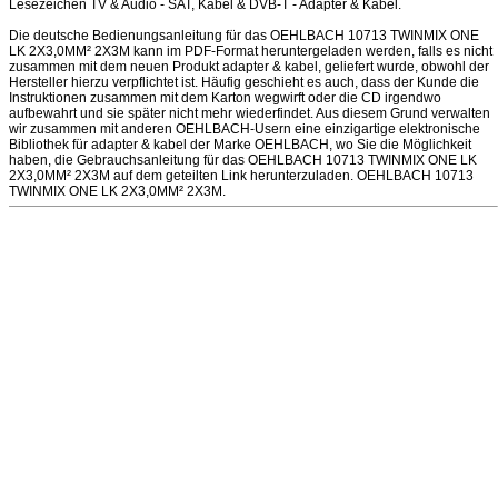
Lesezeichen TV & Audio - SAT, Kabel & DVB-T - Adapter & Kabel.
Die deutsche Bedienungsanleitung für das OEHLBACH 10713 TWINMIX ONE
LK 2X3,0MM² 2X3M kann im PDF-Format heruntergeladen werden, falls es nicht
zusammen mit dem neuen Produkt adapter & kabel, geliefert wurde, obwohl der
Hersteller hierzu verpflichtet ist. Häufig geschieht es auch, dass der Kunde die
Instruktionen zusammen mit dem Karton wegwirft oder die CD irgendwo
aufbewahrt und sie später nicht mehr wiederfindet. Aus diesem Grund verwalten
wir zusammen mit anderen OEHLBACH-Usern eine einzigartige elektronische
Bibliothek für adapter & kabel der Marke OEHLBACH, wo Sie die Möglichkeit
haben, die Gebrauchsanleitung für das OEHLBACH 10713 TWINMIX ONE LK
2X3,0MM² 2X3M auf dem geteilten Link herunterzuladen. OEHLBACH 10713
TWINMIX ONE LK 2X3,0MM² 2X3M.