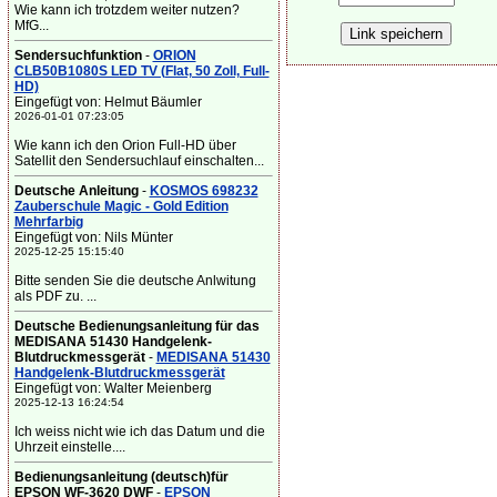
Wie kann ich trotzdem weiter nutzen?
MfG...
Sendersuchfunktion
-
ORION
CLB50B1080S LED TV (Flat, 50 Zoll, Full-
HD)
Eingefügt von: Helmut Bäumler
2026-01-01 07:23:05
Wie kann ich den Orion Full-HD über
Satellit den Sendersuchlauf einschalten...
Deutsche Anleitung
-
KOSMOS 698232
Zauberschule Magic - Gold Edition
Mehrfarbig
Eingefügt von: Nils Münter
2025-12-25 15:15:40
Bitte senden Sie die deutsche Anlwitung
als PDF zu. ...
Deutsche Bedienungsanleitung für das
MEDISANA 51430 Handgelenk-
Blutdruckmessgerät
-
MEDISANA 51430
Handgelenk-Blutdruckmessgerät
Eingefügt von: Walter Meienberg
2025-12-13 16:24:54
Ich weiss nicht wie ich das Datum und die
Uhrzeit einstelle....
Bedienungsanleitung (deutsch)für
EPSON WF-3620 DWF
-
EPSON