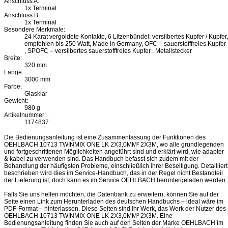
Anschluss A:
1x Terminal
Anschluss B:
1x Terminal
Besondere Merkmale:
24 Karat vergoldete Kontakte, 6 Litzenbündel: versilbertes Kupfer / Kupfer,
empfohlen bis 250 Watt, Made in Germany, OFC – sauerstofffreies Kupfer
, SPOFC – versilbertes sauerstofffreies Kupfer , Metallstecker
Breite:
320 mm
Länge:
3000 mm
Farbe:
Glasklar
Gewicht:
980 g
Artikelnummer:
1174837
Die Bedienungsanleitung ist eine Zusammenfassung der Funktionen des
OEHLBACH 10713 TWINMIX ONE LK 2X3,0MM² 2X3M, wo alle grundlegenden
und fortgeschrittenen Möglichkeiten angeführt sind und erklärt wird, wie adapter
& kabel zu verwenden sind. Das Handbuch befasst sich zudem mit der
Behandlung der häufigsten Probleme, einschließlich ihrer Beseitigung. Detailliert
beschrieben wird dies im Service-Handbuch, das in der Regel nicht Bestandteil
der Lieferung ist, doch kann es im Service OEHLBACH heruntergeladen werden.
Falls Sie uns helfen möchten, die Datenbank zu erweitern, können Sie auf der
Seite einen Link zum Herunterladen des deutschen Handbuchs – ideal wäre im
PDF-Format – hinterlassen. Diese Seiten sind Ihr Werk, das Werk der Nutzer des
OEHLBACH 10713 TWINMIX ONE LK 2X3,0MM² 2X3M. Eine
Bedienungsanleitung finden Sie auch auf den Seiten der Marke OEHLBACH im