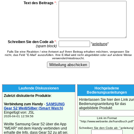
Text des Beitrags
*
:
Schreiben Sie den Code ab
*
:
"
anleitung
"
(spam block)
Falls Sie eine Reaktion / eine Antwort auf Ihren Beitrag erhalten möchten, vergessen Sie
nicht, das Feld "E-Mail" auszufüllen. Ihre E-Mail wird nicht abgebildet oder auf andere Weise
verwendet/missbraucht.
Laufende Diskussionen
Hochgeladene
Bedienungsanleitungen
Zuletzt diskutierte Produkte
:
Hinterlassen Sie hier den Link zur
Bedienungsanleitung für das
Verbindung zum Handy
-
SAMSUNG
abgebildete Produkt:
Gear S2 Weiß/Silber (Smart Watch)
Eingefügt von: JSL
2026-04-01 12:59:56
Link im Format
"http://www.webseite.de/handbuch.pdf"
Wollte Samsung Gear S2 über die App
"WEAR" mit dem Handy verbinden und
Schreiben Sie den Code ab: "anleitung
erhalte die Info, dass Gear S2 zu alt sei.