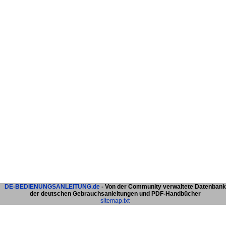
DE-BEDIENUNGSANLEITUNG.de
- Von der Community verwaltete Datenbank
der deutschen Gebrauchsanleitungen und PDF-Handbücher
sitemap.txt