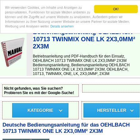
Wir verwenden Cookies, um Inhalte und Anzeigen zu
OK!
personalisieren, Funktionen für soziale Medien anbieten zu
können und die Zugriffe auf unsere Website zu analysieren. Außerdem geben wir
Informationen zu Ihrer Nutzung unserer Website an unsere Partner für soziale Medien,
BEDIENUNGSANLEITUNG
| Hier finden Sie die deutsche Anleitung!
Werbung und Analysen weiter.
Details ansehen
Bedienungsanleitung OEHLBACH
10713 TWINMIX ONE LK 2X3,0MM²
2X3M
Betriebsanleitung und PDF-Handbuch für den Einsatz,
OEHLBACH 10713 TWINMIX ONE LK 2X3,0MM² 2X3M
Bedienungsanleitung, Bedienungsanleitung OEHLBACH
10713 TWINMIX ONE LK 2X3,0MM² 2X3M, OEHLBACH,
10713, TWINMIX, ONE, LK, 2X3,0MM², 2X3M
Nicht gefunden, was Sie suchen?
Probieren Sie es mit der Google-Suche!
KATEGORIE
HERSTELLER
Deutsche Bedienungsanleitung für das OEHLBACH
10713 TWINMIX ONE LK 2X3,0MM² 2X3M