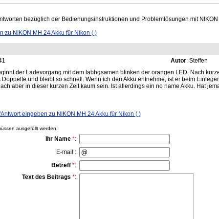
tworten bezüglich der Bedienungsinstruktionen und Problemlösungen mit NIKON M
zu NIKON MH 24 Akku für Nikon ( )
41
Autor
: Steffen
ginnt der Ladevorgang mit dem labhgsamen blinken der orangen LED. Nach kurzer 
 Doppelte und bleibt so schnell. Wenn ich den Akku entnehme, ist er beim Einlege
nach aber in dieser kurzen Zeit kaum sein. Ist allerdings ein no name Akku. Hat je
ntwort eingeben zu NIKON MH 24 Akku für Nikon ( )
ssen ausgefüllt werden.
Ihr Name
*
:
E-mail :
Betreff
*
:
Text des Beitrags
*
: