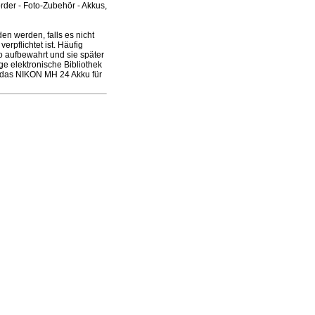
der - Foto-Zubehör - Akkus,
n werden, falls es nicht
rpflichtet ist. Häufig
 aufbewahrt und sie später
e elektronische Bibliothek
r das NIKON MH 24 Akku für