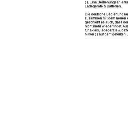
( ). Eine Bedienungsanleit
Ladegeräte & Batterien.
Die deutsche Bedienungsanl
zusammen mit dem neuen Prod
geschieht es auch, dass de
nicht mehr wiederfindet. A
für akkus, ladegeräte & ba
Nikon ( ) auf dem geteilten