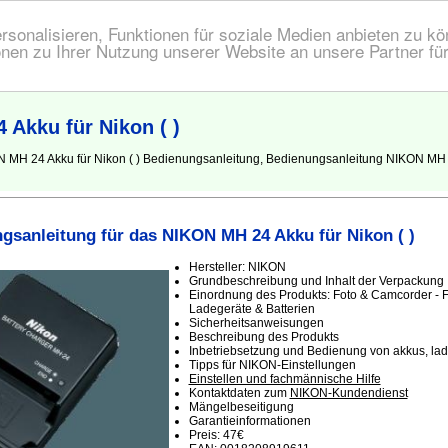
onalisieren, Funktionen für soziale Medien anbieten zu kön
nen zu Ihrer Nutzung unserer Website an unsere Partner fü
Akku für Nikon ( )
MH 24 Akku für Nikon ( ) Bedienungsanleitung, Bedienungsanleitung NIKON MH 24 
gsanleitung für das NIKON MH 24 Akku für Nikon ( )
Hersteller: NIKON
Grundbeschreibung und Inhalt der Verpackung
Einordnung des Produkts: Foto & Camcorder - F
Ladegeräte & Batterien
Sicherheitsanweisungen
Beschreibung des Produkts
Inbetriebsetzung und Bedienung von akkus, lad
Tipps für NIKON-Einstellungen
Einstellen und fachmännische Hilfe
Kontaktdaten zum
NIKON-Kundendienst
Mängelbeseitigung
Garantieinformationen
Preis: 47€