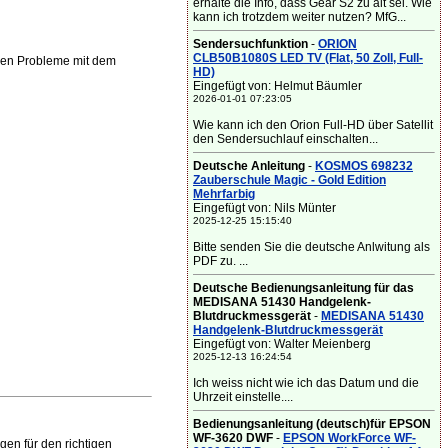
erhalte die Info, dass Gear S2 zu alt sei. Wie
kann ich trotzdem weiter nutzen? MfG...
Sendersuchfunktion
-
ORION
CLB50B1080S LED TV (Flat, 50 Zoll, Full-
chen Probleme mit dem
HD)
Eingefügt von: Helmut Bäumler
2026-01-01 07:23:05
Wie kann ich den Orion Full-HD über Satellit
den Sendersuchlauf einschalten...
Deutsche Anleitung
-
KOSMOS 698232
Zauberschule Magic - Gold Edition
Mehrfarbig
Eingefügt von: Nils Münter
2025-12-25 15:15:40
Bitte senden Sie die deutsche Anlwitung als
PDF zu. ...
Deutsche Bedienungsanleitung für das
MEDISANA 51430 Handgelenk-
Blutdruckmessgerät
-
MEDISANA 51430
Handgelenk-Blutdruckmessgerät
Eingefügt von: Walter Meienberg
2025-12-13 16:24:54
Ich weiss nicht wie ich das Datum und die
Uhrzeit einstelle....
Bedienungsanleitung (deutsch)für EPSON
WF-3620 DWF
-
EPSON WorkForce WF-
en für den richtigen