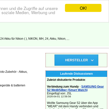
OK!
nen und die Zugriffe auf unsere
r soziale Medien, Werbung und
Akku für Nikon ( ), NIKON, MH, 24, Akku, Nikon, , ,
HERSTELLER
oto-Zubehör - Akkus,
Laufende Diskussionen
Zuletzt diskutierte Produkte
:
egeräte & batterien
Verbindung zum Handy
-
SAMSUNG Gear
S2 Weiß/Silber (Smart Watch)
Eingefügt von: JSL
2026-04-01 12:59:56
Wollte Samsung Gear S2 über die App
"WEAR" mit dem Handy verbinden und