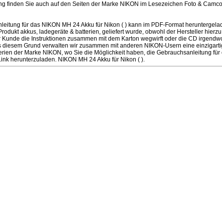
ung finden Sie auch auf den Seiten der Marke NIKON im Lesezeichen Foto & Camcor
eitung für das NIKON MH 24 Akku für Nikon ( ) kann im PDF-Format heruntergelade
ukt akkus, ladegeräte & batterien, geliefert wurde, obwohl der Hersteller hierzu ve
r Kunde die Instruktionen zusammen mit dem Karton wegwirft oder die CD irgendwo
us diesem Grund verwalten wir zusammen mit anderen NIKON-Usern eine einzigartig
tterien der Marke NIKON, wo Sie die Möglichkeit haben, die Gebrauchsanleitung fü
 Link herunterzuladen. NIKON MH 24 Akku für Nikon ( ).