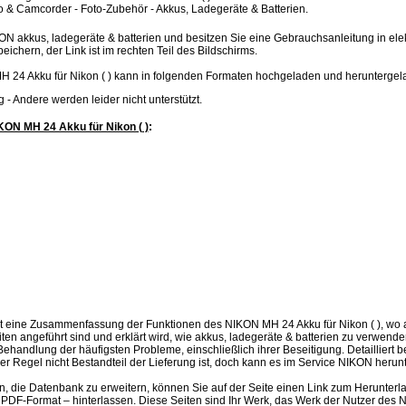
 & Camcorder - Foto-Zubehör - Akkus, Ladegeräte & Batterien.
ON akkus, ladegeräte & batterien und besitzen Sie eine Gebrauchsanleitung in el
peichern, der Link ist im rechten Teil des Bildschirms.
 24 Akku für Nikon ( ) kann in folgenden Formaten hochgeladen und herunterge
.jpg - Andere werden leider nicht unterstützt.
ON MH 24 Akku für Nikon ( )
:
t eine Zusammenfassung der Funktionen des NIKON MH 24 Akku für Nikon ( ), wo 
iten angeführt sind und erklärt wird, wie akkus, ladegeräte & batterien zu verwen
Behandlung der häufigsten Probleme, einschließlich ihrer Beseitigung. Detailliert 
er Regel nicht Bestandteil der Lieferung ist, doch kann es im Service NIKON heru
en, die Datenbank zu erweitern, können Sie auf der Seite einen Link zum Herunter
PDF-Format – hinterlassen. Diese Seiten sind Ihr Werk, das Werk der Nutzer des