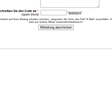
chreiben Sie den Code ab
*
:
"
anleitung
"
(spam block)
 Antwort auf Ihren Beitrag erhalten möchten, vergessen Sie nicht, das Feld "E-Mail" auszufüllen. Ih
oder auf andere Weise verwendet/missbraucht.