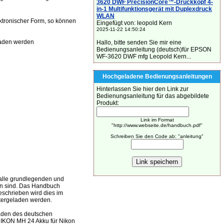
3620 DWF PrecisionCore™-Druckkopf 4-
in-1 Multifunktionsgerät mit Duplexdruck
WLAN
ektronischer Form, so können
Eingefügt von: leopold Kern
2025-11-22 14:50:24
laden werden
Hallo, bitte senden Sie mir eine
Bedienungsanleitung (deutsch)für EPSON
WF-3620 DWF mfg Leopold Kern...
Hochgeladene Bedienungsanleitungen
Hinterlassen Sie hier den Link zur
Bedienungsanleitung für das abgebildete
Produkt:
Link im Format
"http://www.webseite.de/handbuch.pdf"
Schreiben Sie den Code ab: "anleitung"
alle grundlegenden und
den sind. Das Handbuch
beschrieben wird dies im
ntergeladen werden.
laden des deutschen
 NIKON MH 24 Akku für Nikon