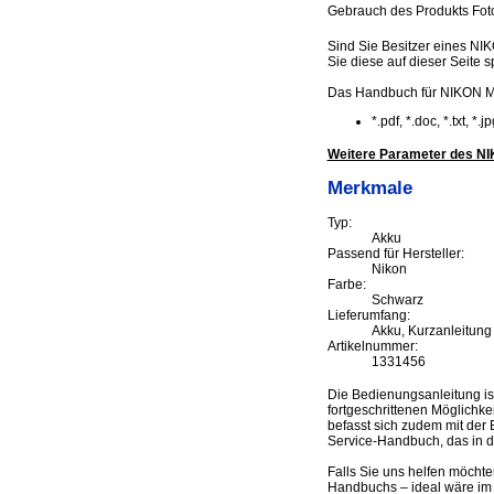
Gebrauch des Produkts Foto
Sind Sie Besitzer eines NIK
Sie diese auf dieser Seite s
Das Handbuch für NIKON MH
*.pdf, *.doc, *.txt, *
Weitere Parameter des NIK
Merkmale
Typ:
Akku
Passend für Hersteller:
Nikon
Farbe:
Schwarz
Lieferumfang:
Akku, Kurzanleitung
Artikelnummer:
1331456
Die Bedienungsanleitung is
fortgeschrittenen Möglichke
befasst sich zudem mit der 
Service-Handbuch, das in d
Falls Sie uns helfen möcht
Handbuchs – ideal wäre im 