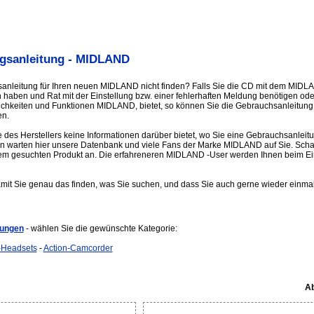
gsanleitung - MIDLAND
anleitung für Ihren neuen MIDLAND nicht finden? Falls Sie die CD mit dem MI
haben und Rat mit der Einstellung bzw. einer fehlerhaften Meldung benötigen oder
lichkeiten und Funktionen MIDLAND, bietet, so können Sie die Gebrauchsanleitun
en.
e des Herstellers keine Informationen darüber bietet, wo Sie eine Gebrauchsanlei
n warten hier unsere Datenbank und viele Fans der Marke MIDLAND auf Sie. Scha
em gesuchten Produkt an. Die erfahreneren MIDLAND -User werden Ihnen beim Eins
amit Sie genau das finden, was Sie suchen, und dass Sie auch gerne wieder einmal
ungen
- wählen Sie die gewünschte Kategorie:
-Headsets
-
Action-Camcorder
Ab