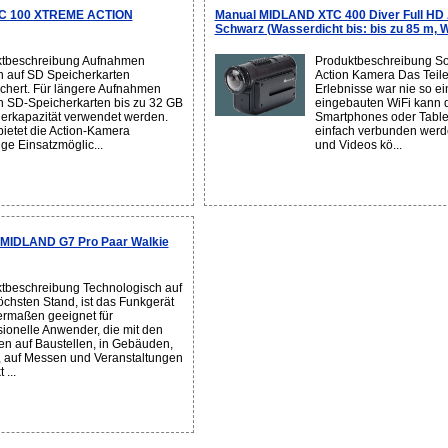
C 100 XTREME ACTION
Manual MIDLAND XTC 400 Diver Full HD
Schwarz (Wasserdicht bis: bis zu 85 m,
ktbeschreibung Aufnahmen
Produktbeschreibung So
 auf SD Speicherkarten
Action Kamera Das Teile
chert. Für längere Aufnahmen
Erlebnisse war nie so e
 SD-Speicherkarten bis zu 32 GB
eingebauten WiFi kann 
erkapazität verwendet werden.
Smartphones oder Table
bietet die Action-Kamera
einfach verbunden werd
tige Einsatzmöglic...
und Videos kö...
 MIDLAND G7 Pro Paar Walkie
tbeschreibung Technologisch auf
chsten Stand, ist das Funkgerät
ermaßen geeignet für
sionelle Anwender, die mit den
en auf Baustellen, in Gebäuden,
, auf Messen und Veranstaltungen
 ...