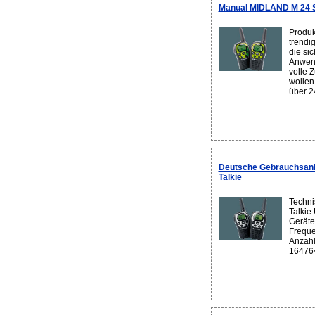
Manual MIDLAND M 24 
Produk
trendi
die si
Anwend
volle 
wollen
über 24
Deutsche Gebrauchsanl
Talkie
Techni
Talkie
Geräte
Frequ
Anzahl
164764