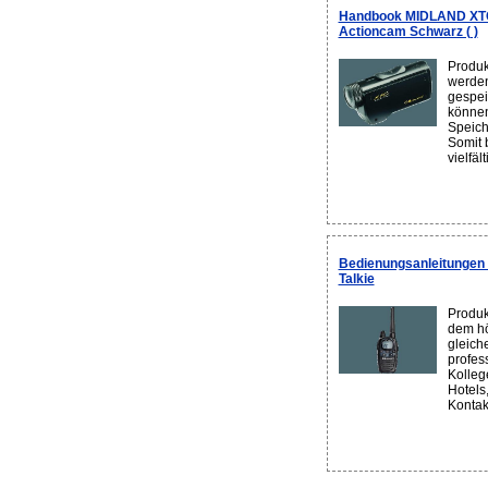
Handbook MIDLAND XT
Actioncam Schwarz ( )
Produ
werden
gespei
können
Speich
Somit 
vielfäl
Bedienungsanleitungen
Talkie
Produk
dem hö
gleich
profes
Kolleg
Hotels
Kontakt