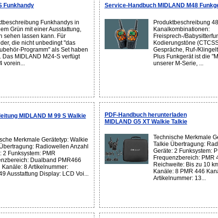
S Funkhandy
Service-Handbuch MIDLAND M48 Funkge
tbeschreibung Funkhandys in
Produktbeschreibung 48 
gem Grün mit einer Ausstattung,
Kanalkombinationen:
ch sehen lassen kann. Für
Freisprech-/Babysitterfun
er, die nicht unbedingt "das
Kodierungstöne (CTCSS)
Zubehör-Programm" als Set haben
Gespräche, Ruf-/Klinge
. Das MIDLAND M24-S verfügt
Plus Funkgerät ist die "M
 vorein...
unserer M-Serie, ...
PDF-Handbuch herunterladen
eitung MIDLAND M 99 S Walkie
MIDLAND G5 XT Walkie Talkie
Technische Merkmale Ge
sche Merkmale Gerätetyp: Walkie
Talkie Übertragung: Rad
 Übertragung: Radiowellen Anzahl
Geräte: 2 Funksystem: 
: 2 Funksystem: PMR
Frequenzbereich: PMR 
enzbereich: Dualband PMR466
Reichweite: Bis zu 10 k
 Kanäle: 8 Artikelnummer:
Kanäle: 8 PMR 446 Kan
9 Ausstattung Display: LCD Voi...
Artikelnummer: 13...