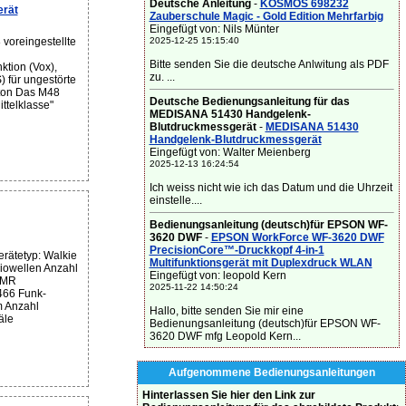
Deutsche Anleitung
-
KOSMOS 698232
rät
Zauberschule Magic - Gold Edition Mehrfarbig
Eingefügt von: Nils Münter
2025-12-25 15:15:40
voreingestellte
Bitte senden Sie die deutsche Anlwitung als PDF
ktion (Vox),
zu. ...
 für ungestörte
lton Das M48
Deutsche Bedienungsanleitung für das
ittelklasse"
MEDISANA 51430 Handgelenk-
Blutdruckmessgerät
-
MEDISANA 51430
Handgelenk-Blutdruckmessgerät
Eingefügt von: Walter Meienberg
2025-12-13 16:24:54
Ich weiss nicht wie ich das Datum und die Uhrzeit
einstelle....
Bedienungsanleitung (deutsch)für EPSON WF-
3620 DWF
-
EPSON WorkForce WF-3620 DWF
PrecisionCore™-Druckkopf 4-in-1
rätetyp: Walkie
Multifunktionsgerät mit Duplexdruck WLAN
iowellen Anzahl
Eingefügt von: leopold Kern
PMR
2025-11-22 14:50:24
466 Funk-
m Anzahl
Hallo, bitte senden Sie mir eine
äle
Bedienungsanleitung (deutsch)für EPSON WF-
3620 DWF mfg Leopold Kern...
Aufgenommene Bedienungsanleitungen
Hinterlassen Sie hier den Link zur