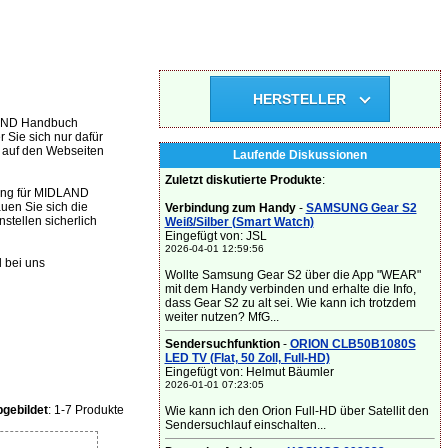
HERSTELLER
DLAND Handbuch
 Sie sich nur dafür
g auf den Webseiten
Laufende Diskussionen
Zuletzt diskutierte Produkte
:
tung für MIDLAND
uen Sie sich die
Verbindung zum Handy
-
SAMSUNG Gear S2
tellen sicherlich
Weiß/Silber (Smart Watch)
Eingefügt von: JSL
2026-04-01 12:59:56
 bei uns
Wollte Samsung Gear S2 über die App "WEAR"
mit dem Handy verbinden und erhalte die Info,
dass Gear S2 zu alt sei. Wie kann ich trotzdem
weiter nutzen? MfG...
Sendersuchfunktion
-
ORION CLB50B1080S
LED TV (Flat, 50 Zoll, Full-HD)
Eingefügt von: Helmut Bäumler
2026-01-01 07:23:05
gebildet
: 1-7 Produkte
Wie kann ich den Orion Full-HD über Satellit den
Sendersuchlauf einschalten...