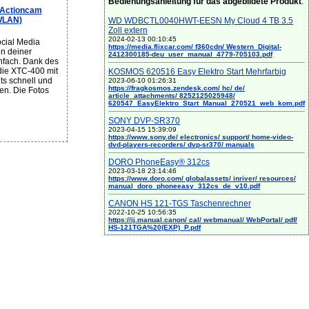
Bedienungsanleitung für das abgebildete Produkt
:
 Actioncam
 WLAN)
WD WDBCTL0040HWT-EESN My Cloud 4 TB 3.5
Zoll extern
2024-02-13 00:10:45
cial Media
https://media.flixcar.com/ f360cdn/ Western_Digital-
n deiner
2412300185-deu_user_manual_4779-705103.pdf
infach. Dank des
die XTC-400 mit
KOSMOS 620516 Easy Elektro Start Mehrfarbig
ts schnell und
2023-06-10 01:26:31
https://fragkosmos.zendesk.com/ hc/ de/
en. Die Fotos
article_attachments/ 8252125025948/
620547_EasyElektro_Start_Manual_270521_web_kom.pdf
SONY DVP-SR370
2023-04-15 15:39:09
https://www.sony.de/ electronics/ support/ home-video-
dvd-players-recorders/ dvp-sr370/ manuals
DORO PhoneEasy® 312cs
2023-03-18 23:14:46
https://www.doro.com/ globalassets/ inriver/ resources/
manual_doro_phoneeasy_312cs_de_v10.pdf
CANON HS 121-TGS Taschenrechner
2022-10-25 10:56:35
https://ij.manual.canon/ cal/ webmanual/ WebPortal/ pdf/
HS-121TGA%20(EXP)_P.pdf