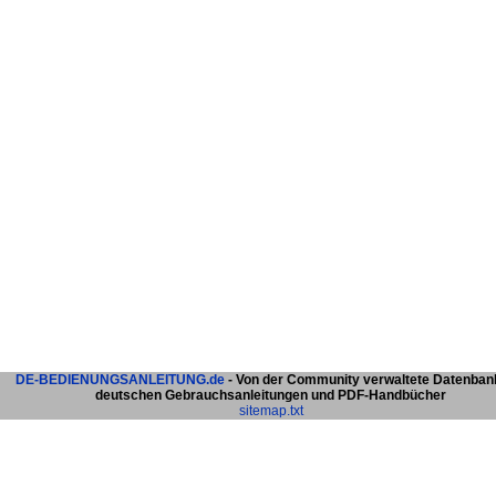
DE-BEDIENUNGSANLEITUNG.de
- Von der Community verwaltete Datenban
deutschen Gebrauchsanleitungen und PDF-Handbücher
sitemap.txt