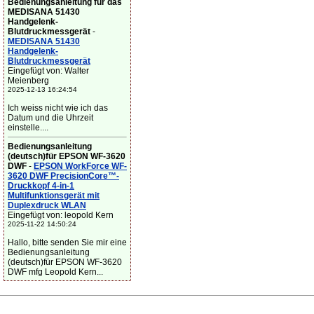
Bedienungsanleitung für das
MEDISANA 51430
Handgelenk-
Blutdruckmessgerät
-
MEDISANA 51430
Handgelenk-
Blutdruckmessgerät
Eingefügt von: Walter
Meienberg
2025-12-13 16:24:54
Ich weiss nicht wie ich das
Datum und die Uhrzeit
einstelle....
Bedienungsanleitung
(deutsch)für EPSON WF-3620
DWF
-
EPSON WorkForce WF-
3620 DWF PrecisionCore™-
Druckkopf 4-in-1
Multifunktionsgerät mit
Duplexdruck WLAN
Eingefügt von: leopold Kern
2025-11-22 14:50:24
Hallo, bitte senden Sie mir eine
Bedienungsanleitung
(deutsch)für EPSON WF-3620
DWF mfg Leopold Kern...