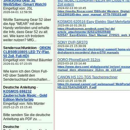
SAMSUNG Gear S2
WD WDBCTL0040HWT-EESN My Cloud 4 TB 
Weiß/Silber (Smart Watch)
Zoll extern
Eingefügt von: JSL
2024-02-13 00:10:45
https://media.flixcar.com/ f360cdn/ Western_Digital
2026-04-01 12:59:56
2412300185-deu_user_manual_4779-705103.pdf
Wollte Samsung Gear S2 über
KOSMOS 620516 Easy Elektro Start Mehrfarb
die App "WEAR" mit dem
2023-06-10 01:26:31
Handy verbinden und erhalte
https://fragkosmos.zendesk.com/ hc/ de/
die Info, dass Gear S2 zu alt
article_attachments/ 8252125025948/
620547_EasyElektro_Start_Manual_270521_web_
sei. Wie kann ich trotzdem
weiter nutzen? MfG...
SONY DVP-SR370
2023-04-15 15:39:09
Sendersuchfunktion
-
ORION
https://www.sony.de/ electronics/ support/ home-vi
CLB50B1080S LED TV (Flat,
dvd-players-recorders/ dvp-sr370/ manuals
50 Zoll, Full-HD)
DORO PhoneEasy® 312cs
Eingefügt von: Helmut Bäumler
2023-03-18 23:14:46
2026-01-01 07:23:05
https://www.doro.com/ globalassets/ inriver/ resou
manual_doro_phoneeasy_312cs_de_v10.pdf
Wie kann ich den Orion Full-
HD über Satellit den
CANON HS 121-TGS Taschenrechner
Sendersuchlauf einschalten...
2022-10-25 10:56:35
https://ij.manual.canon/ cal/ webmanual/ WebPortal/
Deutsche Anleitung
-
HS-121TGA%20(EXP)_P.pdf
KOSMOS 698232
Zauberschule Magic - Gold
Edition Mehrfarbig
Eingefügt von: Nils Münter
2025-12-25 15:15:40
Bitte senden Sie die deutsche
Anlwitung als PDF zu. ...
Deutsche