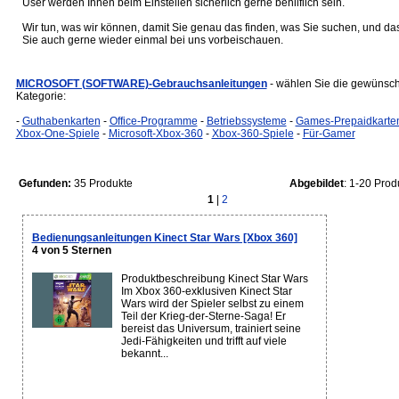
User werden Ihnen beim Einstellen sicherlich gerne behilflich sein.
Wir tun, was wir können, damit Sie genau das finden, was Sie suchen, und da
Sie auch gerne wieder einmal bei uns vorbeischauen.
MICROSOFT (SOFTWARE)-Gebrauchsanleitungen
- wählen Sie die gewünsch
Kategorie:
-
Guthabenkarten
-
Office-Programme
-
Betriebssysteme
-
Games-Prepaidkarte
Xbox-One-Spiele
-
Microsoft-Xbox-360
-
Xbox-360-Spiele
-
Für-Gamer
Gefunden:
35 Produkte
Abgebildet
: 1-20 Prod
1
|
2
Bedienungsanleitungen Kinect Star Wars [Xbox 360]
4 von 5 Sternen
Produktbeschreibung Kinect Star Wars
Im Xbox 360-exklusiven Kinect Star
Wars wird der Spieler selbst zu einem
Teil der Krieg-der-Sterne-Saga! Er
bereist das Universum, trainiert seine
Jedi-Fähigkeiten und trifft auf viele
bekannt...