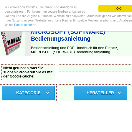
Wir verwenden Cookies, um Inhalte und Anzeigen zu
OK!
personalisieren, Funktionen für soziale Medien anbieten zu
können und die Zugriffe auf unsere Website zu analysieren. Außerdem geben wir Informatio
Ihrer Nutzung unserer Website an unsere Partner für soziale Medien, Werbung und Analysen
BEDIENUNGSANLEITUNG
| Hier finden Sie die deutsche Anleitung!
weiter.
Details ansehen
MICROSOFT (SOFTWARE)
Bedienungsanleitung
Betriebsanleitung und PDF-Handbuch für den Einsatz,
MICROSOFT (SOFTWARE) Bedienungsanleitung
Nicht gefunden, was Sie
suchen? Probieren Sie es mit
der Google-Suche!
KATEGORIE
HERSTELLER