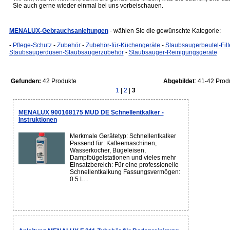
Sie auch gerne wieder einmal bei uns vorbeischauen.
MENALUX-Gebrauchsanleitungen
- wählen Sie die gewünschte Kategorie:
-
Pflege-Schutz
-
Zubehör
-
Zubehör-für-Küchengeräte
-
Staubsaugerbeutel-Filt
Staubsaugerdüsen-Staubsaugerzubehör
-
Staubsauger-Reinigungsgeräte
Gefunden:
42 Produkte
Abgebildet
: 41-42 Prod
1
|
2
|
3
MENALUX 900168175 MUD DE Schnellentkalker -
Instruktionen
Merkmale Gerätetyp: Schnellentkalker
Passend für: Kaffeemaschinen,
Wasserkocher, Bügeleisen,
Dampfbügelstationen und vieles mehr
Einsatzbereich: Für eine professionelle
Schnellentkalkung Fassungsvermögen:
0.5 L...