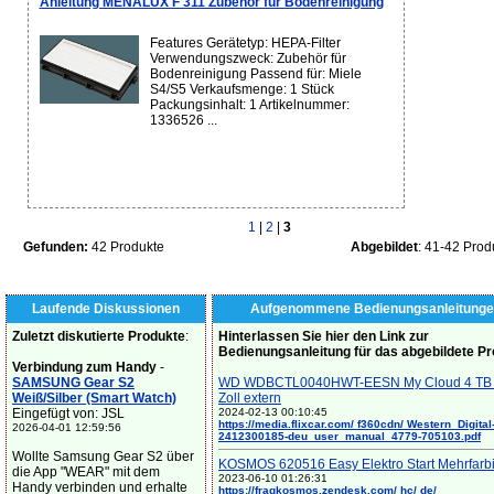
Anleitung MENALUX F 311 Zubehör für Bodenreinigung
Features Gerätetyp: HEPA-Filter
Verwendungszweck: Zubehör für
Bodenreinigung Passend für: Miele
S4/S5 Verkaufsmenge: 1 Stück
Packungsinhalt: 1 Artikelnummer:
1336526 ...
1
|
2
|
3
Gefunden:
42 Produkte
Abgebildet
: 41-42 Prod
Laufende Diskussionen
Aufgenommene Bedienungsanleitunge
Zuletzt diskutierte Produkte
:
Hinterlassen Sie hier den Link zur
Bedienungsanleitung für das abgebildete P
Verbindung zum Handy
-
SAMSUNG Gear S2
WD WDBCTL0040HWT-EESN My Cloud 4 TB 
Weiß/Silber (Smart Watch)
Zoll extern
Eingefügt von: JSL
2024-02-13 00:10:45
https://media.flixcar.com/ f360cdn/ Western_Digital
2026-04-01 12:59:56
2412300185-deu_user_manual_4779-705103.pdf
Wollte Samsung Gear S2 über
KOSMOS 620516 Easy Elektro Start Mehrfarb
die App "WEAR" mit dem
2023-06-10 01:26:31
Handy verbinden und erhalte
https://fragkosmos.zendesk.com/ hc/ de/