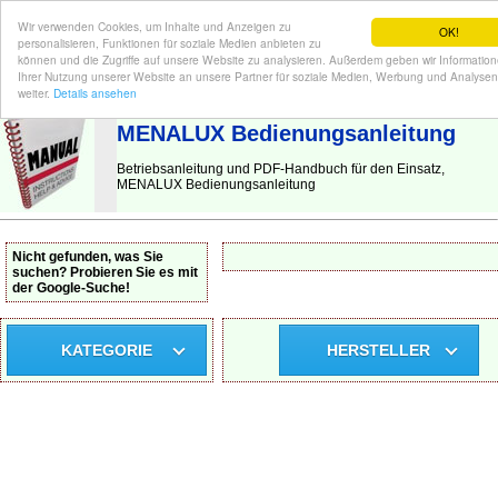
Wir verwenden Cookies, um Inhalte und Anzeigen zu
OK!
personalisieren, Funktionen für soziale Medien anbieten zu
können und die Zugriffe auf unsere Website zu analysieren. Außerdem geben wir Informatio
Ihrer Nutzung unserer Website an unsere Partner für soziale Medien, Werbung und Analysen
BEDIENUNGSANLEITUNG
| Hier finden Sie die deutsche Anleitung!
weiter.
Details ansehen
MENALUX Bedienungsanleitung
Betriebsanleitung und PDF-Handbuch für den Einsatz,
MENALUX Bedienungsanleitung
Nicht gefunden, was Sie
suchen? Probieren Sie es mit
der Google-Suche!
KATEGORIE
HERSTELLER