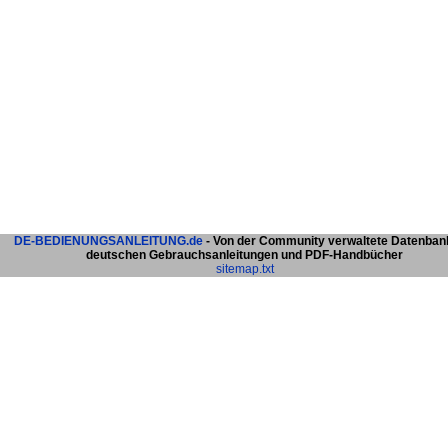
DE-BEDIENUNGSANLEITUNG.de
- Von der Community verwaltete Datenban
deutschen Gebrauchsanleitungen und PDF-Handbücher
sitemap.txt