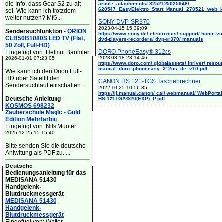
die Info, dass Gear S2 zu alt
article_attachments/ 8252125025948/
620547_EasyElektro_Start_Manual_270521_web_
sei. Wie kann ich trotzdem
weiter nutzen? MfG...
SONY DVP-SR370
2023-04-15 15:39:09
Sendersuchfunktion
-
ORION
https://www.sony.de/ electronics/ support/ home-vi
CLB50B1080S LED TV (Flat,
dvd-players-recorders/ dvp-sr370/ manuals
50 Zoll, Full-HD)
DORO PhoneEasy® 312cs
Eingefügt von: Helmut Bäumler
2023-03-18 23:14:46
2026-01-01 07:23:05
https://www.doro.com/ globalassets/ inriver/ resou
manual_doro_phoneeasy_312cs_de_v10.pdf
Wie kann ich den Orion Full-
HD über Satellit den
CANON HS 121-TGS Taschenrechner
Sendersuchlauf einschalten...
2022-10-25 10:56:35
https://ij.manual.canon/ cal/ webmanual/ WebPortal/
Deutsche Anleitung
-
HS-121TGA%20(EXP)_P.pdf
KOSMOS 698232
Zauberschule Magic - Gold
Edition Mehrfarbig
Eingefügt von: Nils Münter
2025-12-25 15:15:40
Bitte senden Sie die deutsche
Anlwitung als PDF zu. ...
Deutsche
Bedienungsanleitung für das
MEDISANA 51430
Handgelenk-
Blutdruckmessgerät
-
MEDISANA 51430
Handgelenk-
Blutdruckmessgerät
Eingefügt von: Walter