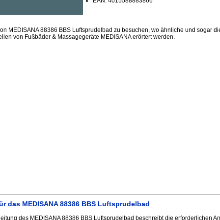
EAN: 4015588883866
sion MEDISANA 88386 BBS Luftsprudelbad zu besuchen, wo ähnliche und sogar die
ellen von Fußbäder & Massagegeräte MEDISANA erörtert werden.
für das MEDISANA 88386 BBS Luftsprudelbad
itung des MEDISANA 88386 BBS Luftsprudelbad beschreibt die erforderlichen An