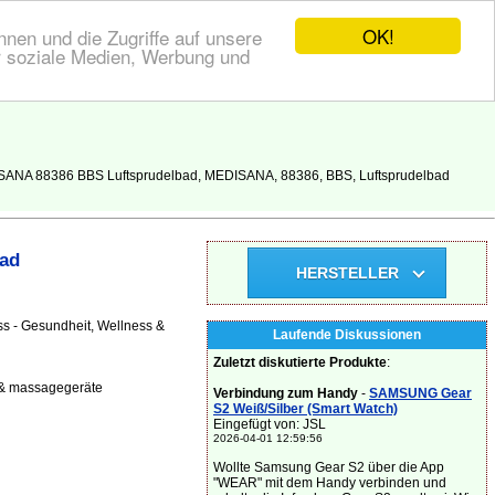
OK!
nen und die Zugriffe auf unsere
r soziale Medien, Werbung und
ISANA 88386 BBS Luftsprudelbad, MEDISANA, 88386, BBS, Luftsprudelbad
ad
HERSTELLER
ss - Gesundheit, Wellness &
Laufende Diskussionen
Zuletzt diskutierte Produkte
:
 & massagegeräte
Verbindung zum Handy
-
SAMSUNG Gear
S2 Weiß/Silber (Smart Watch)
Eingefügt von: JSL
2026-04-01 12:59:56
Wollte Samsung Gear S2 über die App
"WEAR" mit dem Handy verbinden und