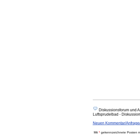
Diskussionsforum und A
Luftsprudelbad - Diskussion 
Neuen Kommentar/Anfrage/
Mit
*
gekennzeichnete Posten mü