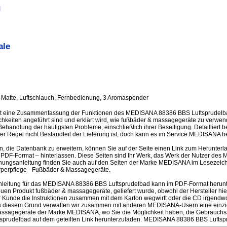
g
ale
t-Matte, Luftschlauch, Fernbedienung, 3 Aromaspender
st eine Zusammenfassung der Funktionen des MEDISANA 88386 BBS Luftsprudelba
ichkeiten angeführt sind und erklärt wird, wie fußbäder & massagegeräte zu verw
Behandlung der häufigsten Probleme, einschließlich ihrer Beseitigung. Detailliert 
er Regel nicht Bestandteil der Lieferung ist, doch kann es im Service MEDISANA 
en, die Datenbank zu erweitern, können Sie auf der Seite einen Link zum Herunter
 PDF-Format – hinterlassen. Diese Seiten sind Ihr Werk, das Werk der Nutzer d
nungsanleitung finden Sie auch auf den Seiten der Marke MEDISANA im Lesezeiche
rperpflege - Fußbäder & Massagegeräte.
leitung für das MEDISANA 88386 BBS Luftsprudelbad kann im PDF-Format herunte
n Produkt fußbäder & massagegeräte, geliefert wurde, obwohl der Hersteller hierzu
r Kunde die Instruktionen zusammen mit dem Karton wegwirft oder die CD irgendwo
us diesem Grund verwalten wir zusammen mit anderen MEDISANA-Usern eine einzig
massagegeräte der Marke MEDISANA, wo Sie die Möglichkeit haben, die Gebrauchsa
rudelbad auf dem geteilten Link herunterzuladen. MEDISANA 88386 BBS Luftsp