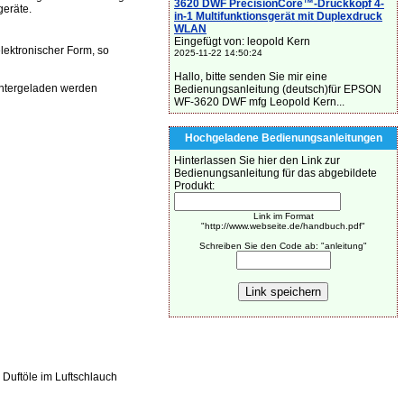
3620 DWF PrecisionCore™-Druckkopf 4-
eräte.
in-1 Multifunktionsgerät mit Duplexdruck
WLAN
Eingefügt von: leopold Kern
ektronischer Form, so
2025-11-22 14:50:24
Hallo, bitte senden Sie mir eine
ntergeladen werden
Bedienungsanleitung (deutsch)für EPSON
WF-3620 DWF mfg Leopold Kern...
Hochgeladene Bedienungsanleitungen
Hinterlassen Sie hier den Link zur
Bedienungsanleitung für das abgebildete
Produkt:
Link im Format
"http://www.webseite.de/handbuch.pdf"
Schreiben Sie den Code ab: "anleitung"
Duftöle im Luftschlauch