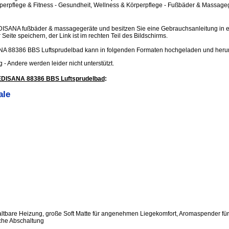
erpflege & Fitness - Gesundheit, Wellness & Körperpflege - Fußbäder & Massageg
DISANA fußbäder & massagegeräte und besitzen Sie eine Gebrauchsanleitung in el
Seite speichern, der Link ist im rechten Teil des Bildschirms.
A 88386 BBS Luftsprudelbad kann in folgenden Formaten hochgeladen und heru
.jpg - Andere werden leider nicht unterstützt.
EDISANA 88386 BBS Luftsprudelbad
:
ale
altbare Heizung, große Soft Matte für angenehmen Liegekomfort, Aromaspender für 
sche Abschaltung