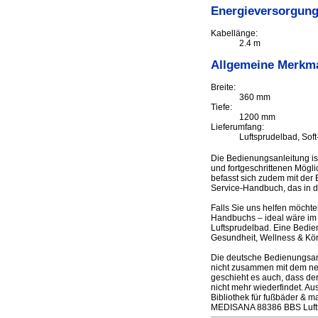
Energieversorgun
Kabellänge:
2.4 m
Allgemeine Merkm
Breite:
360 mm
Tiefe:
1200 mm
Lieferumfang:
Luftsprudelbad, Sof
Die Bedienungsanleitung i
und fortgeschrittenen Mögl
befasst sich zudem mit der 
Service-Handbuch, das in d
Falls Sie uns helfen möcht
Handbuchs – ideal wäre im
Luftsprudelbad. Eine Bedie
Gesundheit, Wellness & Kö
Die deutsche Bedienungsan
nicht zusammen mit dem neue
geschieht es auch, dass de
nicht mehr wiederfindet. A
Bibliothek für fußbäder & 
MEDISANA 88386 BBS Luftsp