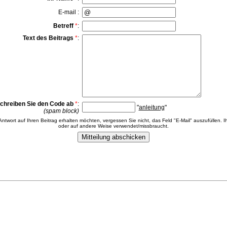
E-mail :
Betreff
*
:
Text des Beitrags
*
:
chreiben Sie den Code ab
*
:
"
anleitung
"
(spam block)
 Antwort auf Ihren Beitrag erhalten möchten, vergessen Sie nicht, das Feld "E-Mail" auszufüllen. Ih
oder auf andere Weise verwendet/missbraucht.