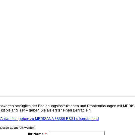
ntworten bezüglich der Bedienungsinstruktionen und Problemlösungen mit MED
ist bislang leer – geben Sie als erster einen Beitrag ein
Antwort eingeben zu MEDISANA 88386 BBS Luftsprudelbad
ssen ausgefüllt werden.
Ihr Name
*
: