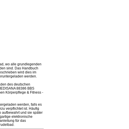
d, wo alle grundlegenden
enden sind. Das Handbuch
beschrieben wird dies im
heruntergeladen werden.
laden des deutschen
es MEDISANA 88386 BBS
n Körperpflege & Fitness -
rgeladen werden, falls es
 verpflichtet ist. Häufig
 aufbewahrt und sie später
artige elektronische
nleitung für das
rudelbad.