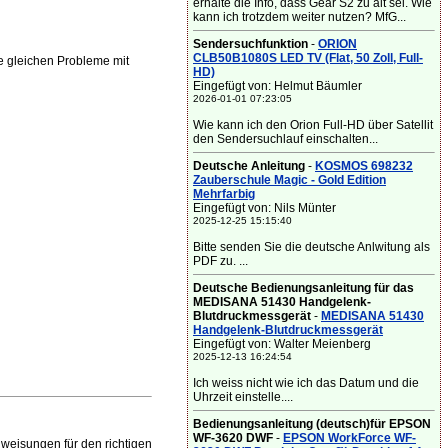
erhalte die Info, dass Gear S2 zu alt sei. Wie
kann ich trotzdem weiter nutzen? MfG...
Sendersuchfunktion
-
ORION
CLB50B1080S LED TV (Flat, 50 Zoll, Full-
 gleichen Probleme mit
HD)
Eingefügt von: Helmut Bäumler
2026-01-01 07:23:05
Wie kann ich den Orion Full-HD über Satellit
den Sendersuchlauf einschalten...
Deutsche Anleitung
-
KOSMOS 698232
Zauberschule Magic - Gold Edition
Mehrfarbig
Eingefügt von: Nils Münter
2025-12-25 15:15:40
Bitte senden Sie die deutsche Anlwitung als
PDF zu. ...
Deutsche Bedienungsanleitung für das
MEDISANA 51430 Handgelenk-
Blutdruckmessgerät
-
MEDISANA 51430
Handgelenk-Blutdruckmessgerät
Eingefügt von: Walter Meienberg
2025-12-13 16:24:54
Ich weiss nicht wie ich das Datum und die
Uhrzeit einstelle....
Bedienungsanleitung (deutsch)für EPSON
WF-3620 DWF
-
EPSON WorkForce WF-
weisungen für den richtigen