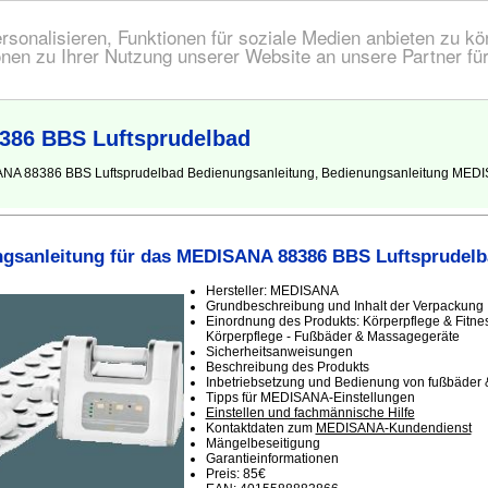
onalisieren, Funktionen für soziale Medien anbieten zu kön
nen zu Ihrer Nutzung unserer Website an unsere Partner fü
386 BBS Luftsprudelbad
SANA 88386 BBS Luftsprudelbad Bedienungsanleitung, Bedienungsanleitung MED
gsanleitung für das MEDISANA 88386 BBS Luftsprudelb
Hersteller: MEDISANA
Grundbeschreibung und Inhalt der Verpackung
Einordnung des Produkts: Körperpflege & Fitne
Körperpflege - Fußbäder & Massagegeräte
Sicherheitsanweisungen
Beschreibung des Produkts
Inbetriebsetzung und Bedienung von fußbäder
Tipps für MEDISANA-Einstellungen
Einstellen und fachmännische Hilfe
Kontaktdaten zum
MEDISANA-Kundendienst
Mängelbeseitigung
Garantieinformationen
Preis: 85€