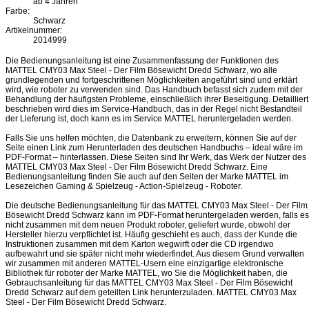
ab 4 Jahren
Farbe:
Schwarz
Artikelnummer:
2014999
Die Bedienungsanleitung ist eine Zusammenfassung der Funktionen des
MATTEL CMY03 Max Steel - Der Film Bösewicht Dredd Schwarz, wo alle
grundlegenden und fortgeschrittenen Möglichkeiten angeführt sind und erklärt
wird, wie roboter zu verwenden sind. Das Handbuch befasst sich zudem mit der
Behandlung der häufigsten Probleme, einschließlich ihrer Beseitigung. Detailliert
beschrieben wird dies im Service-Handbuch, das in der Regel nicht Bestandteil
der Lieferung ist, doch kann es im Service MATTEL heruntergeladen werden.
Falls Sie uns helfen möchten, die Datenbank zu erweitern, können Sie auf der
Seite einen Link zum Herunterladen des deutschen Handbuchs – ideal wäre im
PDF-Format – hinterlassen. Diese Seiten sind Ihr Werk, das Werk der Nutzer des
MATTEL CMY03 Max Steel - Der Film Bösewicht Dredd Schwarz. Eine
Bedienungsanleitung finden Sie auch auf den Seiten der Marke MATTEL im
Lesezeichen Gaming & Spielzeug - Action-Spielzeug - Roboter.
Die deutsche Bedienungsanleitung für das MATTEL CMY03 Max Steel - Der Film
Bösewicht Dredd Schwarz kann im PDF-Format heruntergeladen werden, falls es
nicht zusammen mit dem neuen Produkt roboter, geliefert wurde, obwohl der
Hersteller hierzu verpflichtet ist. Häufig geschieht es auch, dass der Kunde die
Instruktionen zusammen mit dem Karton wegwirft oder die CD irgendwo
aufbewahrt und sie später nicht mehr wiederfindet. Aus diesem Grund verwalten
wir zusammen mit anderen MATTEL-Usern eine einzigartige elektronische
Bibliothek für roboter der Marke MATTEL, wo Sie die Möglichkeit haben, die
Gebrauchsanleitung für das MATTEL CMY03 Max Steel - Der Film Bösewicht
Dredd Schwarz auf dem geteilten Link herunterzuladen. MATTEL CMY03 Max
Steel - Der Film Bösewicht Dredd Schwarz.