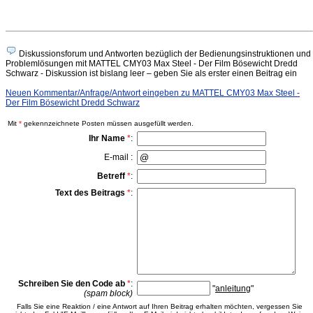
Diskussionsforum und Antworten bezüglich der Bedienungsinstruktionen und
Problemlösungen mit MATTEL CMY03 Max Steel - Der Film Bösewicht Dredd
Schwarz - Diskussion ist bislang leer – geben Sie als erster einen Beitrag ein
Neuen Kommentar/Anfrage/Antwort eingeben zu MATTEL CMY03 Max Steel -
Der Film Bösewicht Dredd Schwarz
Mit
*
gekennzeichnete Posten müssen ausgefüllt werden.
Ihr Name
*
:
E-mail :
Betreff
*
:
Text des Beitrags
*
:
Schreiben Sie den Code ab
*
:
"
anleitung
"
(spam block)
Falls Sie eine Reaktion / eine Antwort auf Ihren Beitrag erhalten möchten, vergessen Sie