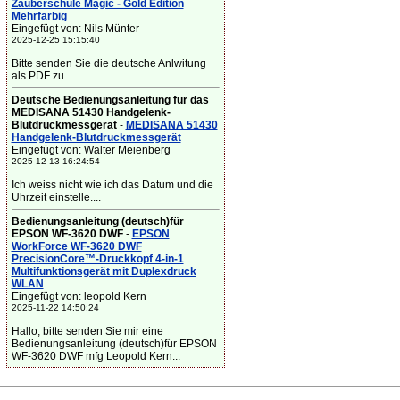
Zauberschule Magic - Gold Edition
Mehrfarbig
Eingefügt von: Nils Münter
2025-12-25 15:15:40
Bitte senden Sie die deutsche Anlwitung
als PDF zu. ...
Deutsche Bedienungsanleitung für das
MEDISANA 51430 Handgelenk-
Blutdruckmessgerät
-
MEDISANA 51430
Handgelenk-Blutdruckmessgerät
Eingefügt von: Walter Meienberg
2025-12-13 16:24:54
Ich weiss nicht wie ich das Datum und die
Uhrzeit einstelle....
Bedienungsanleitung (deutsch)für
EPSON WF-3620 DWF
-
EPSON
WorkForce WF-3620 DWF
PrecisionCore™-Druckkopf 4-in-1
Multifunktionsgerät mit Duplexdruck
WLAN
Eingefügt von: leopold Kern
2025-11-22 14:50:24
Hallo, bitte senden Sie mir eine
Bedienungsanleitung (deutsch)für EPSON
WF-3620 DWF mfg Leopold Kern...