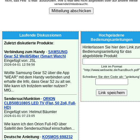
nicht, das Feld "E-Mail" auszufüllen. Ihre E-Mail wird nicht abgebildet oder auf andere Weise
verwendet/missbraucht.
Laufende Diskussionen
Hochgeladene
Bedienungsanleitungen
Zuletzt diskutierte Produkte
:
Hinterlassen Sie hier den Link zur
Bedienungsanleitung für das
Verbindung zum Handy
-
SAMSUNG
abgebildete Produkt:
Gear S2 Weiß/Silber (Smart Watch)
Eingefügt von: JSL
2026-04-01 12:59:56
Link im Format
"http://www.webseite.de/handbuch.pdf"
Wollte Samsung Gear S2 über die App
"WEAR" mit dem Handy verbinden und
Schreiben Sie den Code ab: "anleitung
erhalte die Info, dass Gear S2 zu alt sei.
Wie kann ich trotzdem weiter nutzen?
MfG...
Sendersuchfunktion
-
ORION
CLB50B1080S LED TV (Flat, 50 Zoll, Full-
HD)
Eingefügt von: Helmut Bäumler
2026-01-01 07:23:05
Wie kann ich den Orion Full-HD über
Satellit den Sendersuchlauf einschalten...
Deutsche Anleitung
-
KOSMOS 698232