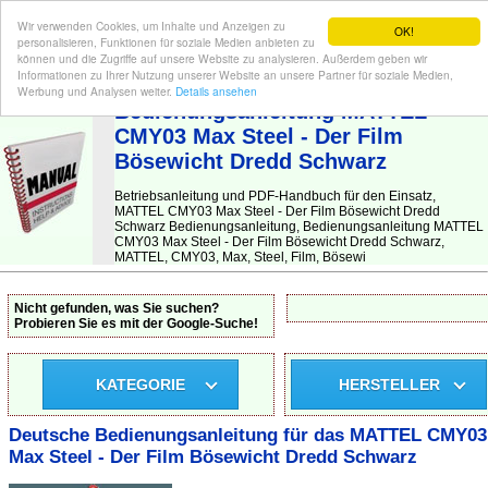
Wir verwenden Cookies, um Inhalte und Anzeigen zu
OK!
personalisieren, Funktionen für soziale Medien anbieten zu
können und die Zugriffe auf unsere Website zu analysieren. Außerdem geben wir
Informationen zu Ihrer Nutzung unserer Website an unsere Partner für soziale Medien,
BEDIENUNGSANLEITUNG
| Hier finden Sie die deutsche Anleitung!
Werbung und Analysen weiter.
Details ansehen
Bedienungsanleitung MATTEL
CMY03 Max Steel - Der Film
Bösewicht Dredd Schwarz
Betriebsanleitung und PDF-Handbuch für den Einsatz,
MATTEL CMY03 Max Steel - Der Film Bösewicht Dredd
Schwarz Bedienungsanleitung, Bedienungsanleitung MATTEL
CMY03 Max Steel - Der Film Bösewicht Dredd Schwarz,
MATTEL, CMY03, Max, Steel, Film, Bösewi
Nicht gefunden, was Sie suchen?
Probieren Sie es mit der Google-Suche!
KATEGORIE
HERSTELLER
Deutsche Bedienungsanleitung für das MATTEL CMY03
Max Steel - Der Film Bösewicht Dredd Schwarz