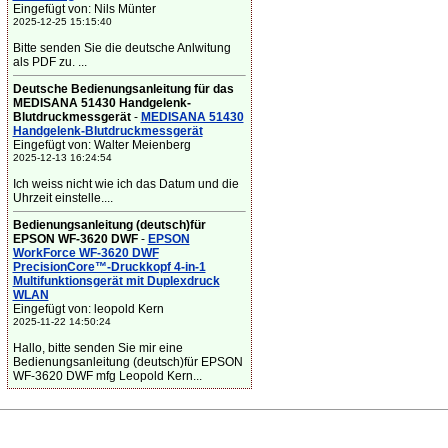
Eingefügt von: Nils Münter
2025-12-25 15:15:40
Bitte senden Sie die deutsche Anlwitung
als PDF zu. ...
Deutsche Bedienungsanleitung für das
MEDISANA 51430 Handgelenk-
Blutdruckmessgerät
-
MEDISANA 51430
Handgelenk-Blutdruckmessgerät
Eingefügt von: Walter Meienberg
2025-12-13 16:24:54
Ich weiss nicht wie ich das Datum und die
Uhrzeit einstelle....
Bedienungsanleitung (deutsch)für
EPSON WF-3620 DWF
-
EPSON
WorkForce WF-3620 DWF
PrecisionCore™-Druckkopf 4-in-1
Multifunktionsgerät mit Duplexdruck
WLAN
Eingefügt von: leopold Kern
2025-11-22 14:50:24
Hallo, bitte senden Sie mir eine
Bedienungsanleitung (deutsch)für EPSON
WF-3620 DWF mfg Leopold Kern...