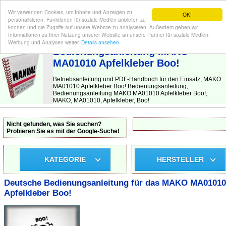
Wir verwenden Cookies, um Inhalte und Anzeigen zu
OK!
personalisieren, Funktionen für soziale Medien anbieten zu
können und die Zugriffe auf unsere Website zu analysieren. Außerdem geben wir
Informationen zu Ihrer Nutzung unserer Website an unsere Partner für soziale Medien,
BEDIENUNGSANLEITUNG
| Hier finden Sie die deutsche Anleitung!
Werbung und Analysen weiter.
Details ansehen
Bedienungsanleitung MAKO
MA01010 Apfelkleber Boo!
Betriebsanleitung und PDF-Handbuch für den Einsatz, MAKO
MA01010 Apfelkleber Boo! Bedienungsanleitung,
Bedienungsanleitung MAKO MA01010 Apfelkleber Boo!,
MAKO, MA01010, Apfelkleber, Boo!
Nicht gefunden, was Sie suchen?
Probieren Sie es mit der Google-Suche!
KATEGORIE
HERSTELLER
Deutsche Bedienungsanleitung für das MAKO MA01010
Apfelkleber Boo!