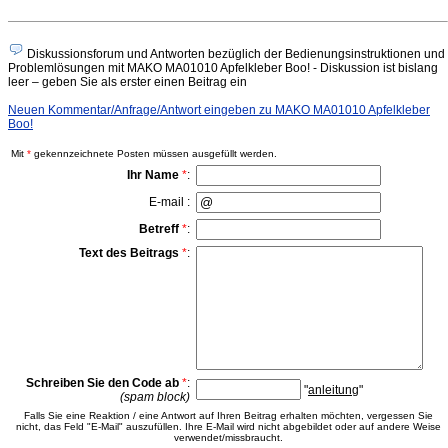
Diskussionsforum und Antworten bezüglich der Bedienungsinstruktionen und
Problemlösungen mit MAKO MA01010 Apfelkleber Boo! - Diskussion ist bislang
leer – geben Sie als erster einen Beitrag ein
Neuen Kommentar/Anfrage/Antwort eingeben zu MAKO MA01010 Apfelkleber
Boo!
Mit
*
gekennzeichnete Posten müssen ausgefüllt werden.
Ihr Name
*
:
E-mail :
Betreff
*
:
Text des Beitrags
*
:
Schreiben Sie den Code ab
*
:
"
anleitung
"
(spam block)
Falls Sie eine Reaktion / eine Antwort auf Ihren Beitrag erhalten möchten, vergessen Sie
nicht, das Feld "E-Mail" auszufüllen. Ihre E-Mail wird nicht abgebildet oder auf andere Weise
verwendet/missbraucht.