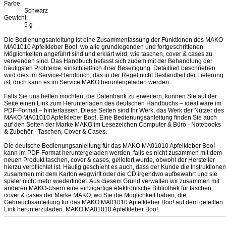
Farbe:
Schwarz
Gewicht:
5 g
Die Bedienungsanleitung ist eine Zusammenfassung der Funktionen des MAKO
MA01010 Apfelkleber Boo!, wo alle grundlegenden und fortgeschrittenen
Möglichkeiten angeführt sind und erklärt wird, wie taschen, cover & cases zu
verwenden sind. Das Handbuch befasst sich zudem mit der Behandlung der
häufigsten Probleme, einschließlich ihrer Beseitigung. Detailliert beschrieben
wird dies im Service-Handbuch, das in der Regel nicht Bestandteil der Lieferung
ist, doch kann es im Service MAKO heruntergeladen werden.
Falls Sie uns helfen möchten, die Datenbank zu erweitern, können Sie auf der
Seite einen Link zum Herunterladen des deutschen Handbuchs – ideal wäre im
PDF-Format – hinterlassen. Diese Seiten sind Ihr Werk, das Werk der Nutzer des
MAKO MA01010 Apfelkleber Boo!. Eine Bedienungsanleitung finden Sie auch
auf den Seiten der Marke MAKO im Lesezeichen Computer & Büro - Notebooks
& Zubehör - Taschen, Cover & Cases.
Die deutsche Bedienungsanleitung für das MAKO MA01010 Apfelkleber Boo!
kann im PDF-Format heruntergeladen werden, falls es nicht zusammen mit dem
neuen Produkt taschen, cover & cases, geliefert wurde, obwohl der Hersteller
hierzu verpflichtet ist. Häufig geschieht es auch, dass der Kunde die Instruktionen
zusammen mit dem Karton wegwirft oder die CD irgendwo aufbewahrt und sie
später nicht mehr wiederfindet. Aus diesem Grund verwalten wir zusammen mit
anderen MAKO-Usern eine einzigartige elektronische Bibliothek für taschen,
cover & cases der Marke MAKO, wo Sie die Möglichkeit haben, die
Gebrauchsanleitung für das MAKO MA01010 Apfelkleber Boo! auf dem geteilten
Link herunterzuladen. MAKO MA01010 Apfelkleber Boo!.