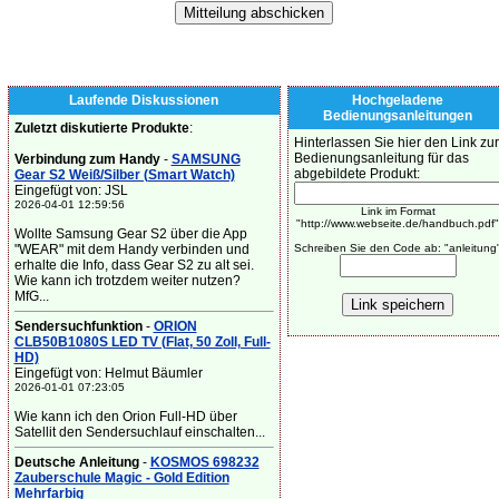
Laufende Diskussionen
Hochgeladene
Bedienungsanleitungen
Zuletzt diskutierte Produkte
:
Hinterlassen Sie hier den Link zur
Bedienungsanleitung für das
Verbindung zum Handy
-
SAMSUNG
abgebildete Produkt:
Gear S2 Weiß/Silber (Smart Watch)
Eingefügt von: JSL
2026-04-01 12:59:56
Link im Format
"http://www.webseite.de/handbuch.pdf"
Wollte Samsung Gear S2 über die App
"WEAR" mit dem Handy verbinden und
Schreiben Sie den Code ab: "anleitung
erhalte die Info, dass Gear S2 zu alt sei.
Wie kann ich trotzdem weiter nutzen?
MfG...
Sendersuchfunktion
-
ORION
CLB50B1080S LED TV (Flat, 50 Zoll, Full-
HD)
Eingefügt von: Helmut Bäumler
2026-01-01 07:23:05
Wie kann ich den Orion Full-HD über
Satellit den Sendersuchlauf einschalten...
Deutsche Anleitung
-
KOSMOS 698232
Zauberschule Magic - Gold Edition
Mehrfarbig