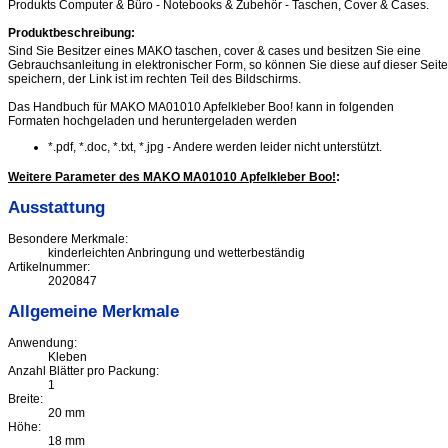
Produkts Computer & Büro - Notebooks & Zubehör - Taschen, Cover & Cases.
Produktbeschreibung:
Sind Sie Besitzer eines MAKO taschen, cover & cases und besitzen Sie eine
Gebrauchsanleitung in elektronischer Form, so können Sie diese auf dieser Seite
speichern, der Link ist im rechten Teil des Bildschirms.
Das Handbuch für MAKO MA01010 Apfelkleber Boo! kann in folgenden
Formaten hochgeladen und heruntergeladen werden
*.pdf, *.doc, *.txt, *.jpg - Andere werden leider nicht unterstützt.
Weitere Parameter des MAKO MA01010 Apfelkleber Boo!
:
Ausstattung
Besondere Merkmale:
kinderleichten Anbringung und wetterbeständig
Artikelnummer:
2020847
Allgemeine Merkmale
Anwendung:
Kleben
Anzahl Blätter pro Packung:
1
Breite:
20 mm
Höhe:
18 mm