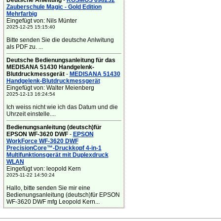
Deutsche Anleitung
-
KOSMOS 698232
Zauberschule Magic - Gold Edition
Mehrfarbig
Eingefügt von: Nils Münter
2025-12-25 15:15:40
Bitte senden Sie die deutsche Anlwitung
als PDF zu. ...
Deutsche Bedienungsanleitung für das
MEDISANA 51430 Handgelenk-
Blutdruckmessgerät
-
MEDISANA 51430
Handgelenk-Blutdruckmessgerät
Eingefügt von: Walter Meienberg
2025-12-13 16:24:54
Ich weiss nicht wie ich das Datum und die
Uhrzeit einstelle....
Bedienungsanleitung (deutsch)für
EPSON WF-3620 DWF
-
EPSON
WorkForce WF-3620 DWF
PrecisionCore™-Druckkopf 4-in-1
Multifunktionsgerät mit Duplexdruck
WLAN
Eingefügt von: leopold Kern
2025-11-22 14:50:24
Hallo, bitte senden Sie mir eine
Bedienungsanleitung (deutsch)für EPSON
WF-3620 DWF mfg Leopold Kern...