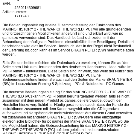
EAN:
4250114309681
Artikelnummer:
1711243
Die Bedienungsanleitung ist eine Zusammenfassung der Funktionen des
MAKING HISTORY 2 - THE WAR OF THE WORLD [PC], wo alle grundlegenden
und fortgeschrittenen Möglichkeiten angeführt sind und erklärt wird, wie pc
games zu verwenden sind. Das Handbuch befasst sich zudem mit der
Behandlung der häufigsten Probleme, einschließlich ihrer Beseitigung. Detailliert
beschrieben wird dies im Service-Handbuch, das in der Regel nicht Bestandteil
der Lieferung ist, doch kann es im Service BRAUN PETER (SW) heruntergeladen
werden.
Falls Sie uns helfen möchten, die Datenbank zu erweitern, können Sie auf der
Seite einen Link zum Herunterladen des deutschen Handbuchs – ideal wäre im
PDF-Format – hinterlassen. Diese Seiten sind Ihr Werk, das Werk der Nutzer des
MAKING HISTORY 2 - THE WAR OF THE WORLD [PC]. Eine
Bedienungsanleitung finden Sie auch auf den Seiten der Marke BRAUN PETER
(SW) im Lesezeichen Gaming & Spielzeug - PCs & Notebooks - PC Games.
Die deutsche Bedienungsanleitung für das MAKING HISTORY 2 - THE WAR OF
THE WORLD [PC] kann im PDF-Format heruntergeladen werden, falls es nicht
zusammen mit dem neuen Produkt pc games, geliefert wurde, obwohl der
Hersteller hierzu verpflichtet ist. Häufig geschieht es auch, dass der Kunde die
Instruktionen zusammen mit dem Karton wegwirft oder die CD irgendwo
aufbewahrt und sie später nicht mehr wiederfindet. Aus diesem Grund verwalten
wir zusammen mit anderen BRAUN PETER (SW)-Usern eine einzigartige
elektronische Bibliothek für pc games der Marke BRAUN PETER (SW), wo Sie
die Möglichkeit haben, die Gebrauchsanleitung für das MAKING HISTORY 2 -
THE WAR OF THE WORLD [PC] auf dem geteilten Link herunterzuladen.