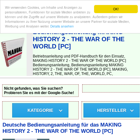
Wir verwenden Cookies, um Inhalte und Anzeigen zu
OK!
personalisieren, Funktionen für soziale Medien anbieten zu
können und die Zugriffe auf unsere Website zu analysieren. Außerdem geben wir
Informationen zu Ihrer Nutzung unserer Website an unsere Partner für soziale Medien,
BEDIENUNGSANLEITUNG
| Hier finden Sie die deutsche Anleitung!
Werbung und Analysen weiter.
Details ansehen
Bedienungsanleitung MAKING
HISTORY 2 - THE WAR OF THE
WORLD [PC]
Betriebsanleitung und PDF-Handbuch für den Einsatz,
MAKING HISTORY 2 - THE WAR OF THE WORLD [PC]
Bedienungsanleitung, Bedienungsanleitung MAKING
HISTORY 2 - THE WAR OF THE WORLD [PC], MAKING,
HISTORY, 2, THE, WAR, OF, THE, WORLD, PC,
Nicht gefunden, was Sie suchen?
Probieren Sie es mit der Google-Suche!
KATEGORIE
HERSTELLER
Deutsche Bedienungsanleitung für das MAKING
HISTORY 2 - THE WAR OF THE WORLD [PC]