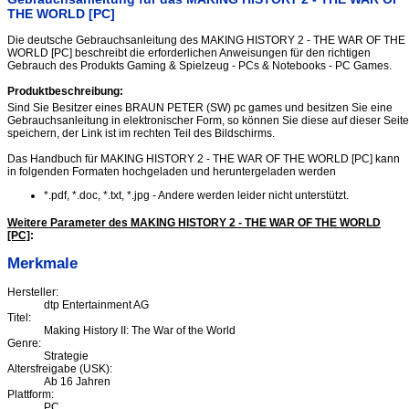
THE WORLD [PC]
Die deutsche Gebrauchsanleitung des MAKING HISTORY 2 - THE WAR OF THE
WORLD [PC] beschreibt die erforderlichen Anweisungen für den richtigen
Gebrauch des Produkts Gaming & Spielzeug - PCs & Notebooks - PC Games.
Produktbeschreibung:
Sind Sie Besitzer eines BRAUN PETER (SW) pc games und besitzen Sie eine
Gebrauchsanleitung in elektronischer Form, so können Sie diese auf dieser Seite
speichern, der Link ist im rechten Teil des Bildschirms.
Das Handbuch für MAKING HISTORY 2 - THE WAR OF THE WORLD [PC] kann
in folgenden Formaten hochgeladen und heruntergeladen werden
*.pdf, *.doc, *.txt, *.jpg - Andere werden leider nicht unterstützt.
Weitere Parameter des MAKING HISTORY 2 - THE WAR OF THE WORLD
[PC]
:
Merkmale
Hersteller:
dtp Entertainment AG
Titel:
Making History II: The War of the World
Genre:
Strategie
Altersfreigabe (USK):
Ab 16 Jahren
Plattform:
PC