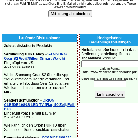
Falls Sie eine Reaktion / eine Antwort auf Ihren Beitrag erhalten möchten, vergessen Sie
nicht, das Feld "E-Mail" auszufüllen. Ihre E-Mail wird nicht abgebildet oder auf andere Weise
verwendet/missbraucht.
Laufende Diskussionen
Hochgeladene
Bedienungsanleitungen
Zuletzt diskutierte Produkte
:
Hinterlassen Sie hier den Link zur
Bedienungsanleitung für das
Verbindung zum Handy
-
SAMSUNG
abgebildete Produkt:
Gear S2 Weiß/Silber (Smart Watch)
Eingefügt von: JSL
2026-04-01 12:59:56
Link im Format
"http://www.webseite.de/handbuch.pdf"
Wollte Samsung Gear S2 über die App
"WEAR" mit dem Handy verbinden und
Schreiben Sie den Code ab: "anleitung
erhalte die Info, dass Gear S2 zu alt sei.
Wie kann ich trotzdem weiter nutzen?
MfG...
Sendersuchfunktion
-
ORION
CLB50B1080S LED TV (Flat, 50 Zoll, Full-
HD)
Eingefügt von: Helmut Bäumler
2026-01-01 07:23:05
Wie kann ich den Orion Full-HD über
Satellit den Sendersuchlauf einschalten...