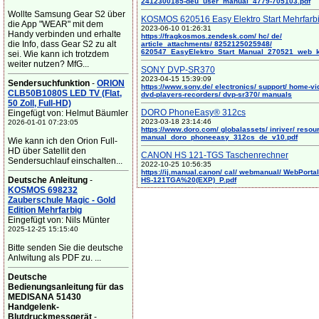
2412300185-deu_user_manual_4779-705103.pdf
Wollte Samsung Gear S2 über
KOSMOS 620516 Easy Elektro Start Mehrfarb
die App "WEAR" mit dem
2023-06-10 01:26:31
Handy verbinden und erhalte
https://fragkosmos.zendesk.com/ hc/ de/
die Info, dass Gear S2 zu alt
article_attachments/ 8252125025948/
620547_EasyElektro_Start_Manual_270521_web_
sei. Wie kann ich trotzdem
weiter nutzen? MfG...
SONY DVP-SR370
2023-04-15 15:39:09
Sendersuchfunktion
-
ORION
https://www.sony.de/ electronics/ support/ home-vi
CLB50B1080S LED TV (Flat,
dvd-players-recorders/ dvp-sr370/ manuals
50 Zoll, Full-HD)
DORO PhoneEasy® 312cs
Eingefügt von: Helmut Bäumler
2023-03-18 23:14:46
2026-01-01 07:23:05
https://www.doro.com/ globalassets/ inriver/ resou
manual_doro_phoneeasy_312cs_de_v10.pdf
Wie kann ich den Orion Full-
HD über Satellit den
CANON HS 121-TGS Taschenrechner
Sendersuchlauf einschalten...
2022-10-25 10:56:35
https://ij.manual.canon/ cal/ webmanual/ WebPortal/
Deutsche Anleitung
-
HS-121TGA%20(EXP)_P.pdf
KOSMOS 698232
Zauberschule Magic - Gold
Edition Mehrfarbig
Eingefügt von: Nils Münter
2025-12-25 15:15:40
Bitte senden Sie die deutsche
Anlwitung als PDF zu. ...
Deutsche
Bedienungsanleitung für das
MEDISANA 51430
Handgelenk-
Blutdruckmessgerät
-