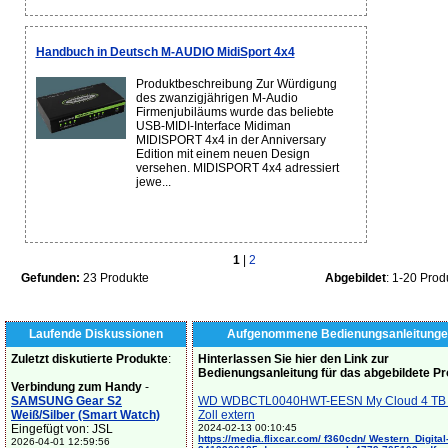
Handbuch in Deutsch M-AUDIO MidiSport 4x4
Produktbeschreibung Zur Würdigung
des zwanzigjährigen M-Audio
Firmenjubiläums wurde das beliebte
USB-MIDI-Interface Midiman
MIDISPORT 4x4 in der Anniversary
Edition mit einem neuen Design
versehen. MIDISPORT 4x4 adressiert
jewe...
1
|
2
Gefunden:
23 Produkte
Abgebildet
: 1-20 Prod
Laufende Diskussionen
Aufgenommene Bedienungsanleitunge
Zuletzt diskutierte Produkte
:
Hinterlassen Sie hier den Link zur
Bedienungsanleitung für das abgebildete P
Verbindung zum Handy
-
SAMSUNG Gear S2
WD WDBCTL0040HWT-EESN My Cloud 4 TB 
Weiß/Silber (Smart Watch)
Zoll extern
Eingefügt von: JSL
2024-02-13 00:10:45
https://media.flixcar.com/ f360cdn/ Western_Digital
2026-04-01 12:59:56