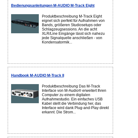
Bedienungsanleitungen M-AUDIO M-Track Eight
Produktbeschreibung M-Track Eight
eignet sich perfekt für Aufnahmen von
Bands, größeren Studiosetups oder
Schlagzeugsessions. An die acht
XLR/Line Eingänge lässt sich nahezu
jede Signalquelle anschließen - von
Kondensatormik...
Handbook M-AUDIO M-Track II
Produktbeschreibung Das M-Track
Interface von M-Audio® erweitert Ihren
Computer zu einem digitalen
Aufnahmestudio. Ein einfaches USB
Kabel stellt die Verbindung her, das
Interface wird dank Plug-and-Play direkt
erkannt. Die Strom...