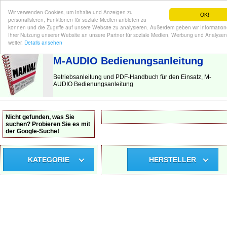
Wir verwenden Cookies, um Inhalte und Anzeigen zu
OK!
personalisieren, Funktionen für soziale Medien anbieten zu
können und die Zugriffe auf unsere Website zu analysieren. Außerdem geben wir Informatio
Ihrer Nutzung unserer Website an unsere Partner für soziale Medien, Werbung und Analysen
BEDIENUNGSANLEITUNG
| Hier finden Sie die deutsche Anleitung!
weiter.
Details ansehen
M-AUDIO Bedienungsanleitung
Betriebsanleitung und PDF-Handbuch für den Einsatz, M-
AUDIO Bedienungsanleitung
Nicht gefunden, was Sie
suchen? Probieren Sie es mit
der Google-Suche!
KATEGORIE
HERSTELLER