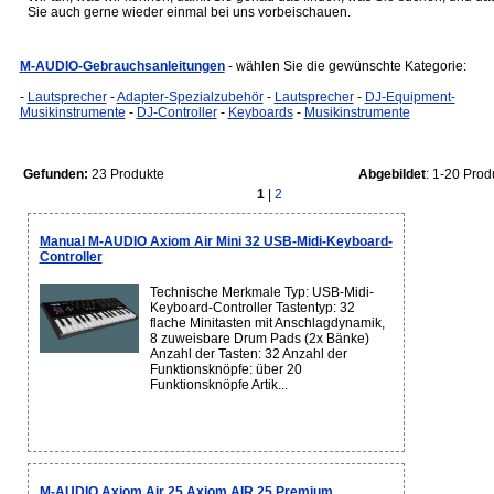
Sie auch gerne wieder einmal bei uns vorbeischauen.
M-AUDIO-Gebrauchsanleitungen
- wählen Sie die gewünschte Kategorie:
-
Lautsprecher
-
Adapter-Spezialzubehör
-
Lautsprecher
-
DJ-Equipment-
Musikinstrumente
-
DJ-Controller
-
Keyboards
-
Musikinstrumente
Gefunden:
23 Produkte
Abgebildet
: 1-20 Prod
1
|
2
Manual M-AUDIO Axiom Air Mini 32 USB-Midi-Keyboard-
Controller
Technische Merkmale Typ: USB-Midi-
Keyboard-Controller Tastentyp: 32
flache Minitasten mit Anschlagdynamik,
8 zuweisbare Drum Pads (2x Bänke)
Anzahl der Tasten: 32 Anzahl der
Funktionsknöpfe: über 20
Funktionsknöpfe Artik...
M-AUDIO Axiom Air 25 Axiom AIR 25 Premium