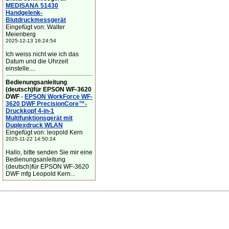
MEDISANA 51430
Handgelenk-
Blutdruckmessgerät
Eingefügt von: Walter
Meienberg
2025-12-13 16:24:54
Ich weiss nicht wie ich das
Datum und die Uhrzeit
einstelle....
Bedienungsanleitung
(deutsch)für EPSON WF-3620
DWF
-
EPSON WorkForce WF-
3620 DWF PrecisionCore™-
Druckkopf 4-in-1
Multifunktionsgerät mit
Duplexdruck WLAN
Eingefügt von: leopold Kern
2025-11-22 14:50:24
Hallo, bitte senden Sie mir eine
Bedienungsanleitung
(deutsch)für EPSON WF-3620
DWF mfg Leopold Kern...