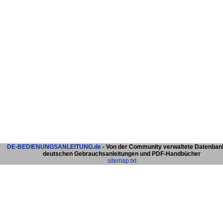
DE-BEDIENUNGSANLEITUNG.de
- Von der Community verwaltete Datenban
deutschen Gebrauchsanleitungen und PDF-Handbücher
sitemap.txt