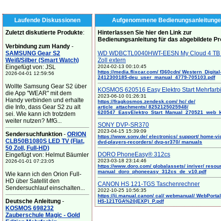
Laufende Diskussionen
Aufgenommene Bedienungsanleitunge
Zuletzt diskutierte Produkte
:
Hinterlassen Sie hier den Link zur
Bedienungsanleitung für das abgebildete P
Verbindung zum Handy
-
SAMSUNG Gear S2
WD WDBCTL0040HWT-EESN My Cloud 4 TB 
Weiß/Silber (Smart Watch)
Zoll extern
Eingefügt von: JSL
2024-02-13 00:10:45
https://media.flixcar.com/ f360cdn/ Western_Digital
2026-04-01 12:59:56
2412300185-deu_user_manual_4779-705103.pdf
Wollte Samsung Gear S2 über
KOSMOS 620516 Easy Elektro Start Mehrfarb
die App "WEAR" mit dem
2023-06-10 01:26:31
Handy verbinden und erhalte
https://fragkosmos.zendesk.com/ hc/ de/
die Info, dass Gear S2 zu alt
article_attachments/ 8252125025948/
620547_EasyElektro_Start_Manual_270521_web_
sei. Wie kann ich trotzdem
weiter nutzen? MfG...
SONY DVP-SR370
2023-04-15 15:39:09
Sendersuchfunktion
-
ORION
https://www.sony.de/ electronics/ support/ home-vi
CLB50B1080S LED TV (Flat,
dvd-players-recorders/ dvp-sr370/ manuals
50 Zoll, Full-HD)
DORO PhoneEasy® 312cs
Eingefügt von: Helmut Bäumler
2023-03-18 23:14:46
2026-01-01 07:23:05
https://www.doro.com/ globalassets/ inriver/ resou
manual_doro_phoneeasy_312cs_de_v10.pdf
Wie kann ich den Orion Full-
HD über Satellit den
CANON HS 121-TGS Taschenrechner
Sendersuchlauf einschalten...
2022-10-25 10:56:35
https://ij.manual.canon/ cal/ webmanual/ WebPortal/
Deutsche Anleitung
-
HS-121TGA%20(EXP)_P.pdf
KOSMOS 698232
Zauberschule Magic - Gold