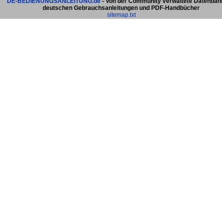
DE-BEDIENUNGSANLEITUNG.de
- Von der Community verwaltete Datenban
deutschen Gebrauchsanleitungen und PDF-Handbücher
sitemap.txt