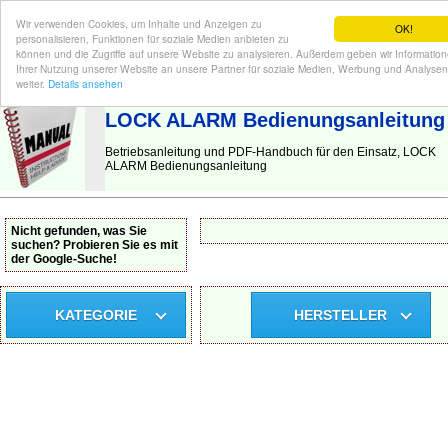
Wir verwenden Cookies, um Inhalte und Anzeigen zu
OK!
personalisieren, Funktionen für soziale Medien anbieten zu
können und die Zugriffe auf unsere Website zu analysieren. Außerdem geben wir Informatio
Ihrer Nutzung unserer Website an unsere Partner für soziale Medien, Werbung und Analysen
BEDIENUNGSANLEITUNG
| Hier finden Sie die deutsche Anleitung!
weiter.
Details ansehen
LOCK ALARM Bedienungsanleitung
Betriebsanleitung und PDF-Handbuch für den Einsatz, LOCK
ALARM Bedienungsanleitung
Nicht gefunden, was Sie
suchen? Probieren Sie es mit
der Google-Suche!
KATEGORIE
HERSTELLER