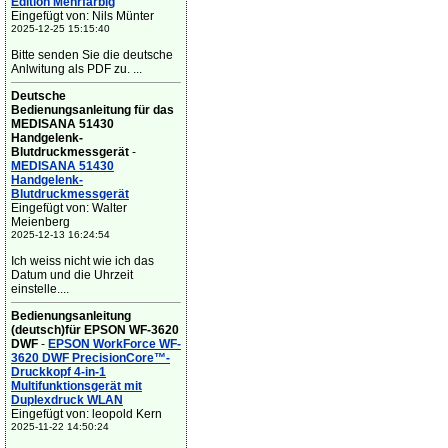
Edition Mehrfarbig
Eingefügt von: Nils Münter
2025-12-25 15:15:40
Bitte senden Sie die deutsche
Anlwitung als PDF zu. ...
Deutsche
Bedienungsanleitung für das
MEDISANA 51430
Handgelenk-
Blutdruckmessgerät
-
MEDISANA 51430
Handgelenk-
Blutdruckmessgerät
Eingefügt von: Walter
Meienberg
2025-12-13 16:24:54
Ich weiss nicht wie ich das
Datum und die Uhrzeit
einstelle....
Bedienungsanleitung
(deutsch)für EPSON WF-3620
DWF
-
EPSON WorkForce WF-
3620 DWF PrecisionCore™-
Druckkopf 4-in-1
Multifunktionsgerät mit
Duplexdruck WLAN
Eingefügt von: leopold Kern
2025-11-22 14:50:24