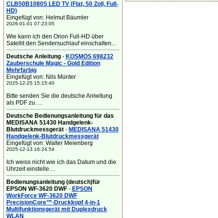
CLB50B1080S LED TV (Flat, 50 Zoll, Full-
HD)
Eingefügt von: Helmut Bäumler
2026-01-01 07:23:05
Wie kann ich den Orion Full-HD über
Satellit den Sendersuchlauf einschalten...
Deutsche Anleitung
-
KOSMOS 698232
Zauberschule Magic - Gold Edition
Mehrfarbig
Eingefügt von: Nils Münter
2025-12-25 15:15:40
Bitte senden Sie die deutsche Anlwitung
als PDF zu. ...
Deutsche Bedienungsanleitung für das
MEDISANA 51430 Handgelenk-
Blutdruckmessgerät
-
MEDISANA 51430
Handgelenk-Blutdruckmessgerät
Eingefügt von: Walter Meienberg
2025-12-13 16:24:54
Ich weiss nicht wie ich das Datum und die
Uhrzeit einstelle....
Bedienungsanleitung (deutsch)für
EPSON WF-3620 DWF
-
EPSON
WorkForce WF-3620 DWF
PrecisionCore™-Druckkopf 4-in-1
Multifunktionsgerät mit Duplexdruck
WLAN