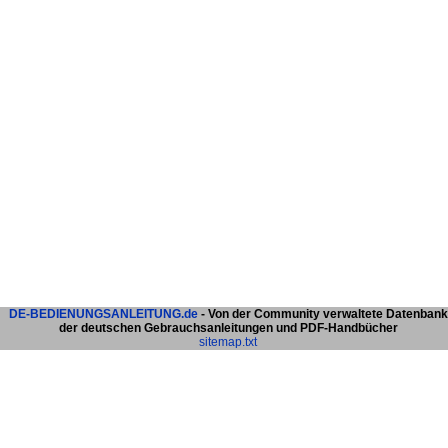
DE-BEDIENUNGSANLEITUNG.de
- Von der Community verwaltete Datenbank
der deutschen Gebrauchsanleitungen und PDF-Handbücher
sitemap.txt