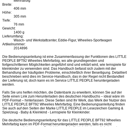
Mehrfarbig
Breite:
406 mm
Höhe:
305 mm
Tiefe:
76 mm
Gewicht:
1400 g
Lieferumfang:
Wasch- und Werkstattcenter, Eddie-Figur, Wheelies-Sportwagen
Artikelnummer:
2014896
Die Bedienungsanleitung ist eine Zusammenfassung der Funktionen des LITTLE
PEOPLE BFT92 Wheelies Mehrfarbig, wo alle grundlegenden und
fortgeschrittenen Möglichkeiten angeführt sind und erklärt wird, wie lernspiele für
kleinkinder zu verwenden sind. Das Handbuch befasst sich zudem mit der
Behandlung der häufigsten Probleme, einschließlich ihrer Beseitigung. Detailliert
beschrieben wird dies im Service-Handbuch, das in der Regel nicht Bestandteil
der Lieferung ist, doch kann es im Service LITTLE PEOPLE heruntergeladen
werden.
Falls Sie uns helfen möchten, die Datenbank zu erweitern, können Sie auf der
Seite einen Link zum Herunterladen des deutschen Handbuchs – ideal wäre im
PDF-Format – hinterlassen. Diese Seiten sind Ihr Werk, das Werk der Nutzer des
LITTLE PEOPLE BFT92 Wheelies Mehrfarbig. Eine Bedienungsanleitung finden
Sie auch auf den Seiten der Marke LITTLE PEOPLE im Lesezeichen Gaming &
Spielzeug - Baby & Kleinkind - Lernspiele für Kleinkinder.
Die deutsche Bedienungsanleitung für das LITTLE PEOPLE BFT92 Wheelies
Mehrfarbig kann im PDF-Format heruntergeladen werden, falls es nicht