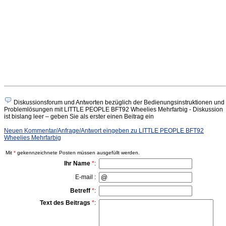
Diskussionsforum und Antworten bezüglich der Bedienungsinstruktionen und
Problemlösungen mit LITTLE PEOPLE BFT92 Wheelies Mehrfarbig - Diskussion
ist bislang leer – geben Sie als erster einen Beitrag ein
Neuen Kommentar/Anfrage/Antwort eingeben zu LITTLE PEOPLE BFT92
Wheelies Mehrfarbig
Mit
*
gekennzeichnete Posten müssen ausgefüllt werden.
Ihr Name
*
:
E-mail :
Betreff
*
:
Text des Beitrags
*
: