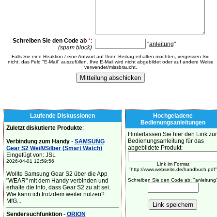
Schreiben Sie den Code ab
*
:
"
anleitung
"
(spam block)
Falls Sie eine Reaktion / eine Antwort auf Ihren Beitrag erhalten möchten, vergessen Sie
nicht, das Feld "E-Mail" auszufüllen. Ihre E-Mail wird nicht abgebildet oder auf andere Weise
verwendet/missbraucht.
Laufende Diskussionen
Hochgeladene
Bedienungsanleitungen
Zuletzt diskutierte Produkte
:
Hinterlassen Sie hier den Link zur
Bedienungsanleitung für das
Verbindung zum Handy
-
SAMSUNG
abgebildete Produkt:
Gear S2 Weiß/Silber (Smart Watch)
Eingefügt von: JSL
2026-04-01 12:59:56
Link im Format
"http://www.webseite.de/handbuch.pdf"
Wollte Samsung Gear S2 über die App
"WEAR" mit dem Handy verbinden und
Schreiben Sie den Code ab: "anleitung
erhalte die Info, dass Gear S2 zu alt sei.
Wie kann ich trotzdem weiter nutzen?
MfG...
Sendersuchfunktion
-
ORION