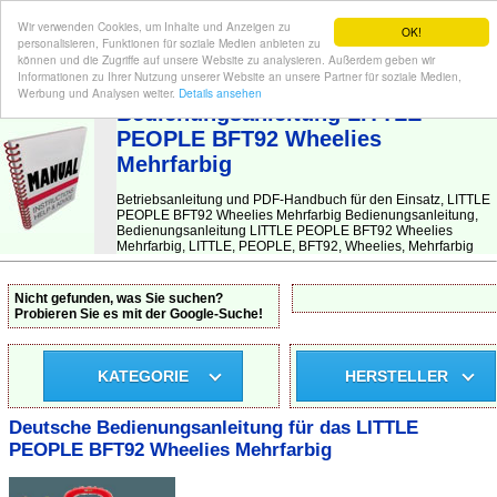
Wir verwenden Cookies, um Inhalte und Anzeigen zu
OK!
personalisieren, Funktionen für soziale Medien anbieten zu
können und die Zugriffe auf unsere Website zu analysieren. Außerdem geben wir
Informationen zu Ihrer Nutzung unserer Website an unsere Partner für soziale Medien,
BEDIENUNGSANLEITUNG
| Hier finden Sie die deutsche Anleitung!
Werbung und Analysen weiter.
Details ansehen
Bedienungsanleitung LITTLE
PEOPLE BFT92 Wheelies
Mehrfarbig
Betriebsanleitung und PDF-Handbuch für den Einsatz, LITTLE
PEOPLE BFT92 Wheelies Mehrfarbig Bedienungsanleitung,
Bedienungsanleitung LITTLE PEOPLE BFT92 Wheelies
Mehrfarbig, LITTLE, PEOPLE, BFT92, Wheelies, Mehrfarbig
Nicht gefunden, was Sie suchen?
Probieren Sie es mit der Google-Suche!
KATEGORIE
HERSTELLER
Deutsche Bedienungsanleitung für das LITTLE
PEOPLE BFT92 Wheelies Mehrfarbig