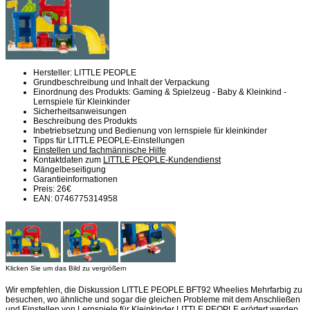
Hersteller: LITTLE PEOPLE
Grundbeschreibung und Inhalt der Verpackung
Einordnung des Produkts: Gaming & Spielzeug - Baby & Kleinkind -
Lernspiele für Kleinkinder
Sicherheitsanweisungen
Beschreibung des Produkts
Inbetriebsetzung und Bedienung von lernspiele für kleinkinder
Tipps für LITTLE PEOPLE-Einstellungen
Einstellen und fachmännische Hilfe
Kontaktdaten zum
LITTLE PEOPLE-Kundendienst
Mängelbeseitigung
Garantieinformationen
Preis: 26€
EAN: 0746775314958
Klicken Sie um das Bild zu vergrößern
Wir empfehlen, die Diskussion LITTLE PEOPLE BFT92 Wheelies Mehrfarbig zu
besuchen, wo ähnliche und sogar die gleichen Probleme mit dem Anschließen
und Einstellen von Lernspiele für Kleinkinder LITTLE PEOPLE erörtert werden.