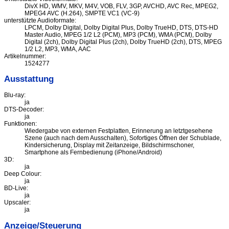
DivX HD, WMV, MKV, M4V, VOB, FLV, 3GP, AVCHD, AVC Rec, MPEG2,
MPEG4 AVC (H.264), SMPTE VC1 (VC-9)
unterstützte Audioformate:
LPCM, Dolby Digital, Dolby Digital Plus, Dolby TrueHD, DTS, DTS-HD
Master Audio, MPEG 1/2 L2 (PCM), MP3 (PCM), WMA (PCM), Dolby
Digital (2ch), Dolby Digital Plus (2ch), Dolby TrueHD (2ch), DTS, MPEG
1/2 L2, MP3, WMA, AAC
Artikelnummer:
1524277
Ausstattung
Blu-ray:
ja
DTS-Decoder:
ja
Funktionen:
Wiedergabe von externen Festplatten, Erinnerung an letztgesehene
Szene (auch nach dem Ausschalten), Sofortiges Öffnen der Schublade,
Kindersicherung, Display mit Zeitanzeige, Bildschirmschoner,
Smartphone als Fernbedienung (iPhone/Android)
3D:
ja
Deep Colour:
ja
BD-Live:
ja
Upscaler:
ja
Anzeige/Steuerung