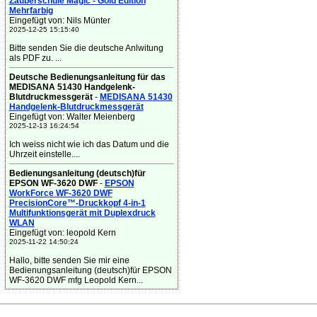
Zauberschule Magic - Gold Edition
Mehrfarbig
Eingefügt von: Nils Münter
2025-12-25 15:15:40
Bitte senden Sie die deutsche Anlwitung
als PDF zu. ...
Deutsche Bedienungsanleitung für das
MEDISANA 51430 Handgelenk-
Blutdruckmessgerät
-
MEDISANA 51430
Handgelenk-Blutdruckmessgerät
Eingefügt von: Walter Meienberg
2025-12-13 16:24:54
Ich weiss nicht wie ich das Datum und die
Uhrzeit einstelle....
Bedienungsanleitung (deutsch)für
EPSON WF-3620 DWF
-
EPSON
WorkForce WF-3620 DWF
PrecisionCore™-Druckkopf 4-in-1
Multifunktionsgerät mit Duplexdruck
WLAN
Eingefügt von: leopold Kern
2025-11-22 14:50:24
Hallo, bitte senden Sie mir eine
Bedienungsanleitung (deutsch)für EPSON
WF-3620 DWF mfg Leopold Kern...