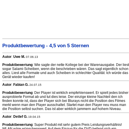
Produktbewertung - 4,5 von 5 Sternen
Autor
:
Uwe M.
07.06.13
Produktbewertung
: Wie sagte der nette Kollege bei der Warenausgabe. Der liest
sogar Salami-Scheiben, wenn die beschrieben wären. Das sagt eigentlich schon
alles. Liest alle Formate und auch Scheiben in schlechter Qualität. Ich würde das
Gerät wieder kaufen!
Autor
:
Fabian G.
24.07.15
Produktbewertung
: Der Player ist wirklich empfehlenswert. Er spielt jedes bisher
ausprobierte Format ab und tut dies leise. Der einzige kleine Nachteil den ich
finden konnte ist, dass der Player sich bei Blurays nicht die Position des Filmes
merkt wenn man den Player ausschaltet. Startet man den Player neu muss man
die Position selbst suchen. Das ist aber wirklich jammern auf hohem Niveau.
Autor
:
Detlef G.
19.04.15
Produktbewertung
: Super Produkt mit sehr gutem Preis Leistungsverhältnis!
WLAN wäre wünschenswert. Auf dem Einzug für die DVD befand sich ein