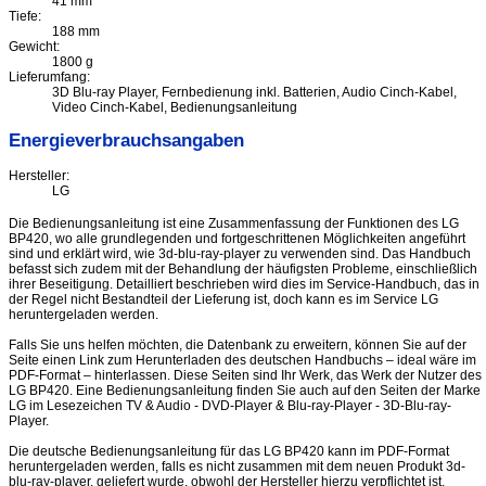
41 mm
Tiefe:
188 mm
Gewicht:
1800 g
Lieferumfang:
3D Blu-ray Player, Fernbedienung inkl. Batterien, Audio Cinch-Kabel,
Video Cinch-Kabel, Bedienungsanleitung
Energieverbrauchsangaben
Hersteller:
LG
Die Bedienungsanleitung ist eine Zusammenfassung der Funktionen des LG
BP420, wo alle grundlegenden und fortgeschrittenen Möglichkeiten angeführt
sind und erklärt wird, wie 3d-blu-ray-player zu verwenden sind. Das Handbuch
befasst sich zudem mit der Behandlung der häufigsten Probleme, einschließlich
ihrer Beseitigung. Detailliert beschrieben wird dies im Service-Handbuch, das in
der Regel nicht Bestandteil der Lieferung ist, doch kann es im Service LG
heruntergeladen werden.
Falls Sie uns helfen möchten, die Datenbank zu erweitern, können Sie auf der
Seite einen Link zum Herunterladen des deutschen Handbuchs – ideal wäre im
PDF-Format – hinterlassen. Diese Seiten sind Ihr Werk, das Werk der Nutzer des
LG BP420. Eine Bedienungsanleitung finden Sie auch auf den Seiten der Marke
LG im Lesezeichen TV & Audio - DVD-Player & Blu-ray-Player - 3D-Blu-ray-
Player.
Die deutsche Bedienungsanleitung für das LG BP420 kann im PDF-Format
heruntergeladen werden, falls es nicht zusammen mit dem neuen Produkt 3d-
blu-ray-player, geliefert wurde, obwohl der Hersteller hierzu verpflichtet ist.