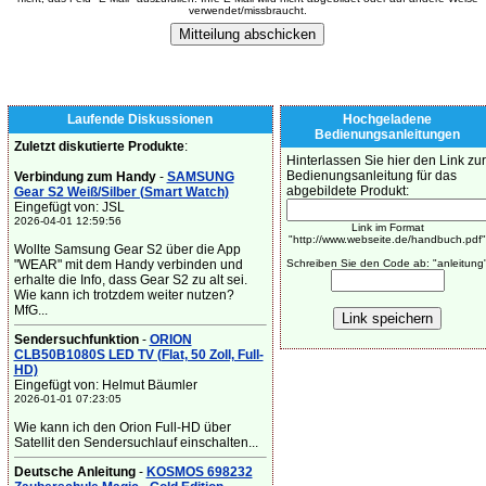
verwendet/missbraucht.
Laufende Diskussionen
Hochgeladene
Bedienungsanleitungen
Zuletzt diskutierte Produkte
:
Hinterlassen Sie hier den Link zur
Bedienungsanleitung für das
Verbindung zum Handy
-
SAMSUNG
abgebildete Produkt:
Gear S2 Weiß/Silber (Smart Watch)
Eingefügt von: JSL
2026-04-01 12:59:56
Link im Format
"http://www.webseite.de/handbuch.pdf"
Wollte Samsung Gear S2 über die App
"WEAR" mit dem Handy verbinden und
Schreiben Sie den Code ab: "anleitung
erhalte die Info, dass Gear S2 zu alt sei.
Wie kann ich trotzdem weiter nutzen?
MfG...
Sendersuchfunktion
-
ORION
CLB50B1080S LED TV (Flat, 50 Zoll, Full-
HD)
Eingefügt von: Helmut Bäumler
2026-01-01 07:23:05
Wie kann ich den Orion Full-HD über
Satellit den Sendersuchlauf einschalten...
Deutsche Anleitung
-
KOSMOS 698232