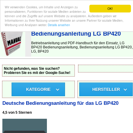
Wir verwenden Cookies, um Inhalte und Anzeigen zu
OK!
personalisieren, Funktionen für soziale Medien anbieten zu
können und die Zugriffe auf unsere Website zu analysieren. Außerdem geben wir
Informationen zu Ihrer Nutzung unserer Website an unsere Partner für soziale Medien,
BEDIENUNGSANLEITUNG
| Hier finden Sie die deutsche Anleitung!
Werbung und Analysen weiter.
Details ansehen
Bedienungsanleitung LG BP420
Betriebsanleitung und PDF-Handbuch für den Einsatz, LG
BP420 Bedienungsanleitung, Bedienungsanleitung LG BP420,
LG, BP420
Nicht gefunden, was Sie suchen?
Probieren Sie es mit der Google-Suche!
KATEGORIE
HERSTELLER
Deutsche Bedienungsanleitung für das LG BP420
4,5 von 5 Sternen