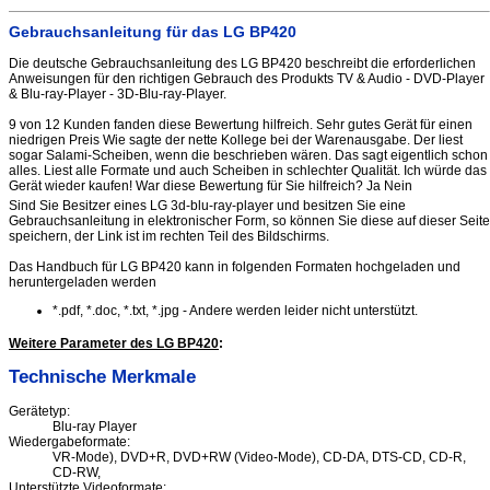
Gebrauchsanleitung für das LG BP420
Die deutsche Gebrauchsanleitung des LG BP420 beschreibt die erforderlichen
Anweisungen für den richtigen Gebrauch des Produkts TV & Audio - DVD-Player
& Blu-ray-Player - 3D-Blu-ray-Player.
9 von 12 Kunden fanden diese Bewertung hilfreich. Sehr gutes Gerät für einen
niedrigen Preis Wie sagte der nette Kollege bei der Warenausgabe. Der liest
sogar Salami-Scheiben, wenn die beschrieben wären. Das sagt eigentlich schon
alles. Liest alle Formate und auch Scheiben in schlechter Qualität. Ich würde das
Gerät wieder kaufen! War diese Bewertung für Sie hilfreich? Ja Nein
Sind Sie Besitzer eines LG 3d-blu-ray-player und besitzen Sie eine
Gebrauchsanleitung in elektronischer Form, so können Sie diese auf dieser Seite
speichern, der Link ist im rechten Teil des Bildschirms.
Das Handbuch für LG BP420 kann in folgenden Formaten hochgeladen und
heruntergeladen werden
*.pdf, *.doc, *.txt, *.jpg - Andere werden leider nicht unterstützt.
Weitere Parameter des LG BP420
:
Technische Merkmale
Gerätetyp:
Blu-ray Player
Wiedergabeformate:
VR-Mode), DVD+R, DVD+RW (Video-Mode), CD-DA, DTS-CD, CD-R,
CD-RW,
Unterstützte Videoformate: