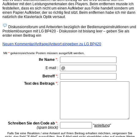
Aufkleber mit den Leistungsmerkmalen des Players. Beim entfernen musste ich
feststellen, dass es sich nicht um einen Aufkleber aus Folie handelt sondern um
einen Papier Aufkleber, der so richtig fest sitzt. Beim entfernen habe ich mir dann
natürlich die Klavierlack Optik versaut.
Diskussionsforum und Antworten bezüglich der Bedienungsinstruktionen und
Problemlösungen mit LG BP420 - Diskussion ist bislang leer – geben Sie als
erster einen Beitrag ein
Neuen Kommentar/Anfrage/Antwort eingeben zu LG BP420
Mit
*
gekennzeichnete Posten müssen ausgefüllt werden.
Ihr Name
*
:
E-mail :
Betreff
*
:
Text des Beitrags
*
:
Schreiben Sie den Code ab
*
:
"
anleitung
"
(spam block)
Falls Sie eine Reaktion / eine Antwort auf Ihren Beitrag erhalten möchten, vergessen Sie
nicht, das Feld "E-Mail" auszufüllen. Ihre E-Mail wird nicht abgebildet oder auf andere Weise