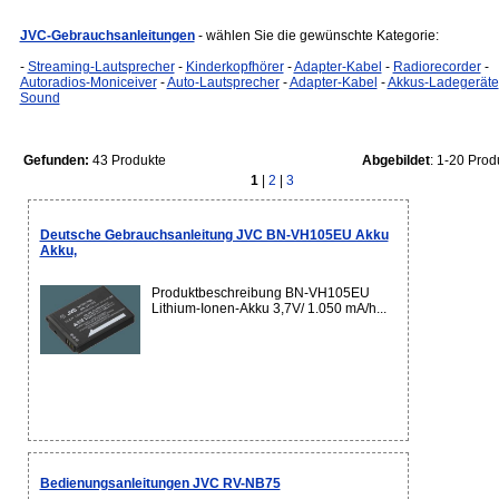
JVC-Gebrauchsanleitungen
- wählen Sie die gewünschte Kategorie:
-
Streaming-Lautsprecher
-
Kinderkopfhörer
-
Adapter-Kabel
-
Radiorecorder
-
Autoradios-Moniceiver
-
Auto-Lautsprecher
-
Adapter-Kabel
-
Akkus-Ladegeräte
Sound
Gefunden:
43 Produkte
Abgebildet
: 1-20 Prod
1
|
2
|
3
Deutsche Gebrauchsanleitung JVC BN-VH105EU Akku
Akku,
Produktbeschreibung BN-VH105EU
Lithium-Ionen-Akku 3,7V/ 1.050 mA/h...
Bedienungsanleitungen JVC RV-NB75