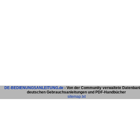
DE-BEDIENUNGSANLEITUNG.de
- Von der Community verwaltete Datenban
deutschen Gebrauchsanleitungen und PDF-Handbücher
sitemap.txt