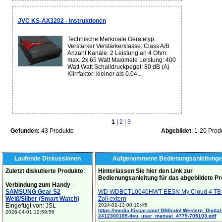
JVC KS-AX3202 - Instruktionen
Technische Merkmale Gerätetyp:
Verstärker Verstärkerklasse: Class A/B
Anzahl Kanäle: 2 Leistung an 4 Ohm:
max. 2x 65 Watt Maximale Leistung: 400
Watt Watt Schalldruckpegel: 80 dB (A)
Klirrfaktor: kleiner als 0.04...
1
|
2
|
3
Gefunden:
43 Produkte
Abgebildet
: 1-20 Prod
Laufende Diskussionen
Aufgenommene Bedienungsanleitunge
Zuletzt diskutierte Produkte
:
Hinterlassen Sie hier den Link zur
Bedienungsanleitung für das abgebildete P
Verbindung zum Handy
-
SAMSUNG Gear S2
WD WDBCTL0040HWT-EESN My Cloud 4 TB 
Weiß/Silber (Smart Watch)
Zoll extern
Eingefügt von: JSL
2024-02-13 00:10:45
https://media.flixcar.com/ f360cdn/ Western_Digital
2026-04-01 12:59:56
2412300185-deu_user_manual_4779-705103.pdf