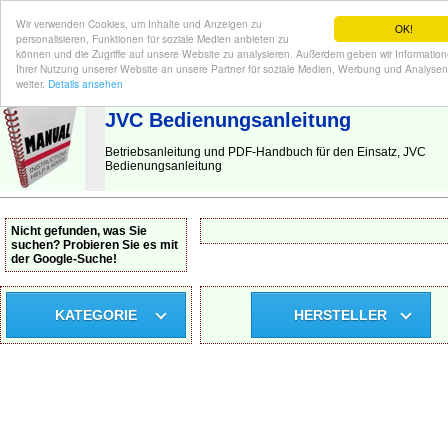
Wir verwenden Cookies, um Inhalte und Anzeigen zu
OK!
personalisieren, Funktionen für soziale Medien anbieten zu
können und die Zugriffe auf unsere Website zu analysieren. Außerdem geben wir Informatio
Ihrer Nutzung unserer Website an unsere Partner für soziale Medien, Werbung und Analysen
BEDIENUNGSANLEITUNG
| Hier finden Sie die deutsche Anleitung!
weiter.
Details ansehen
JVC Bedienungsanleitung
Betriebsanleitung und PDF-Handbuch für den Einsatz, JVC
Bedienungsanleitung
Nicht gefunden, was Sie
suchen? Probieren Sie es mit
der Google-Suche!
KATEGORIE
HERSTELLER