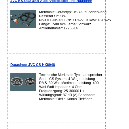
JVC KS-U30 USB Audi-/Videokabel - Instruktionen
Merkmale Gerätetyp: USB Audi-/Videokabel
Passend für: KW-
NSX700/NSX600/NSX1/AV71BT/AV61BT/AV51
Länge: 1500 mm Farbe: Schwarz
Artikelnummer: 1275514 ...
Datasheet JVC CS-HX6948
Technische Merkmale Typ: Lautsprecher
Serie: CS System: 4-Wege Leistung
RMS: 80 Watt Maximale Leistung: 490
Watt Watt Impedanz: 4 Ohm
Frequenzgang: 25-30000 Hz
Wirkungsgrad: 87 dB (A) Besondere
Merkmale: Olefin-Konus-Tieftöner ...