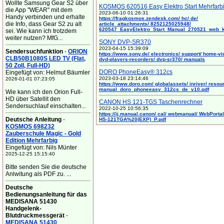
Wollte Samsung Gear S2 über
KOSMOS 620516 Easy Elektro Start Mehrfarb
die App "WEAR" mit dem
2023-06-10 01:26:31
Handy verbinden und erhalte
https://fragkosmos.zendesk.com/ hc/ de/
die Info, dass Gear S2 zu alt
article_attachments/ 8252125025948/
620547_EasyElektro_Start_Manual_270521_web_
sei. Wie kann ich trotzdem
weiter nutzen? MfG...
SONY DVP-SR370
2023-04-15 15:39:09
Sendersuchfunktion
-
ORION
https://www.sony.de/ electronics/ support/ home-vi
CLB50B1080S LED TV (Flat,
dvd-players-recorders/ dvp-sr370/ manuals
50 Zoll, Full-HD)
DORO PhoneEasy® 312cs
Eingefügt von: Helmut Bäumler
2023-03-18 23:14:46
2026-01-01 07:23:05
https://www.doro.com/ globalassets/ inriver/ resou
manual_doro_phoneeasy_312cs_de_v10.pdf
Wie kann ich den Orion Full-
HD über Satellit den
CANON HS 121-TGS Taschenrechner
Sendersuchlauf einschalten...
2022-10-25 10:56:35
https://ij.manual.canon/ cal/ webmanual/ WebPortal/
Deutsche Anleitung
-
HS-121TGA%20(EXP)_P.pdf
KOSMOS 698232
Zauberschule Magic - Gold
Edition Mehrfarbig
Eingefügt von: Nils Münter
2025-12-25 15:15:40
Bitte senden Sie die deutsche
Anlwitung als PDF zu. ...
Deutsche
Bedienungsanleitung für das
MEDISANA 51430
Handgelenk-
Blutdruckmessgerät
-
MEDISANA 51430