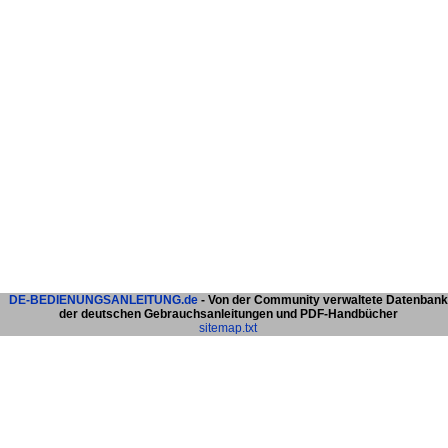
DE-BEDIENUNGSANLEITUNG.de
- Von der Community verwaltete Datenbank
der deutschen Gebrauchsanleitungen und PDF-Handbücher
sitemap.txt