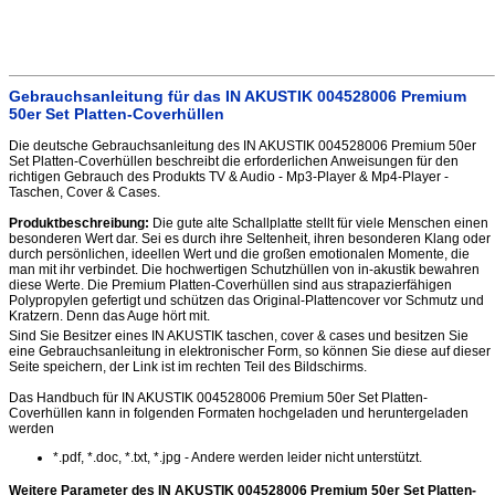
Gebrauchsanleitung für das IN AKUSTIK 004528006 Premium
50er Set Platten-Coverhüllen
Die deutsche Gebrauchsanleitung des IN AKUSTIK 004528006 Premium 50er
Set Platten-Coverhüllen beschreibt die erforderlichen Anweisungen für den
richtigen Gebrauch des Produkts TV & Audio - Mp3-Player & Mp4-Player -
Taschen, Cover & Cases.
Produktbeschreibung:
Die gute alte Schallplatte stellt für viele Menschen einen
besonderen Wert dar. Sei es durch ihre Seltenheit, ihren besonderen Klang oder
durch persönlichen, ideellen Wert und die großen emotionalen Momente, die
man mit ihr verbindet. Die hochwertigen Schutzhüllen von in-akustik bewahren
diese Werte. Die Premium Platten-Coverhüllen sind aus strapazierfähigen
Polypropylen gefertigt und schützen das Original-Plattencover vor Schmutz und
Kratzern. Denn das Auge hört mit.
Sind Sie Besitzer eines IN AKUSTIK taschen, cover & cases und besitzen Sie
eine Gebrauchsanleitung in elektronischer Form, so können Sie diese auf dieser
Seite speichern, der Link ist im rechten Teil des Bildschirms.
Das Handbuch für IN AKUSTIK 004528006 Premium 50er Set Platten-
Coverhüllen kann in folgenden Formaten hochgeladen und heruntergeladen
werden
*.pdf, *.doc, *.txt, *.jpg - Andere werden leider nicht unterstützt.
Weitere Parameter des IN AKUSTIK 004528006 Premium 50er Set Platten-