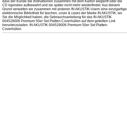
dass der Kunde die Instruktionen zusammen mit dem Karton wegwirft oder die
CD irgendwo aufbewahrt und sie später nicht mehr wiederfindet. Aus diesem
Grund verwalten wir zusammen mit anderen IN AKUSTIK-Usern eine einzigartige
elektronische Bibliothek für taschen, cover & cases der Marke IN AKUSTIK, wo
Sie die Möglichkeit haben, die Gebrauchsanleitung für das IN AKUSTIK
004528006 Premium 50er Set Platten-Coverhüllen auf dem geteilten Link
herunterzuladen. IN AKUSTIK 004528006 Premium 50er Set Platten-
Coverhüllen.