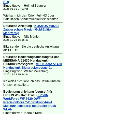
HD)
Eingefügt von: Helmut Bäumler
2026-01-01 07:23:05
Wie kann ich den Orion Full-HD über
Satellit den Sendersuchlauf einschalten...
Deutsche Anleitung
-
KOSMOS 698232
Zauberschule Magic - Gold Edition
Mehrfarbig
Eingefügt von: Nils Münter
2025-12-25 15:15:40
Bitte senden Sie die deutsche Anlwitung
als PDF zu. ...
Deutsche Bedienungsanleitung für das
MEDISANA 51430 Handgelenk-
Blutdruckmessgerät
-
MEDISANA 51430
Handgelenk-Blutdruckmessgerät
Eingefügt von: Walter Meienberg
2025-12-13 16:24:54
Ich weiss nicht wie ich das Datum und die
Uhrzeit einstelle....
Bedienungsanleitung (deutsch)für
EPSON WF-3620 DWF
-
EPSON
WorkForce WF-3620 DWF
PrecisionCore™-Druckkopf 4-in-1
Multifunktionsgerät mit Duplexdruck
WLAN
Eingefügt von: leopold Kern