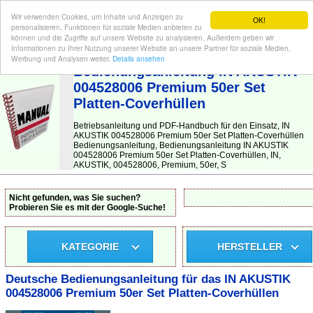
Wir verwenden Cookies, um Inhalte und Anzeigen zu
OK!
personalisieren, Funktionen für soziale Medien anbieten zu
können und die Zugriffe auf unsere Website zu analysieren. Außerdem geben wir
Informationen zu Ihrer Nutzung unserer Website an unsere Partner für soziale Medien,
BEDIENUNGSANLEITUNG
| Hier finden Sie die deutsche Anleitung!
Werbung und Analysen weiter.
Details ansehen
Bedienungsanleitung IN AKUSTIK
004528006 Premium 50er Set
Platten-Coverhüllen
Betriebsanleitung und PDF-Handbuch für den Einsatz, IN
AKUSTIK 004528006 Premium 50er Set Platten-Coverhüllen
Bedienungsanleitung, Bedienungsanleitung IN AKUSTIK
004528006 Premium 50er Set Platten-Coverhüllen, IN,
AKUSTIK, 004528006, Premium, 50er, S
Nicht gefunden, was Sie suchen?
Probieren Sie es mit der Google-Suche!
KATEGORIE
HERSTELLER
Deutsche Bedienungsanleitung für das IN AKUSTIK
004528006 Premium 50er Set Platten-Coverhüllen