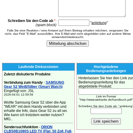
Schreiben Sie den Code ab
*
:
"
anleitung
"
(spam block)
Falls Sie eine Reaktion / eine Antwort auf Ihren Beitrag erhalten möchten, vergessen Sie
nicht, das Feld "E-Mail" auszufüllen. Ihre E-Mail wird nicht abgebildet oder auf andere Weise
verwendet/missbraucht.
Laufende Diskussionen
Hochgeladene
Bedienungsanleitungen
Zuletzt diskutierte Produkte
:
Hinterlassen Sie hier den Link zur
Bedienungsanleitung für das
Verbindung zum Handy
-
SAMSUNG
abgebildete Produkt:
Gear S2 Weiß/Silber (Smart Watch)
Eingefügt von: JSL
2026-04-01 12:59:56
Link im Format
"http://www.webseite.de/handbuch.pdf"
Wollte Samsung Gear S2 über die App
"WEAR" mit dem Handy verbinden und
Schreiben Sie den Code ab: "anleitung
erhalte die Info, dass Gear S2 zu alt sei.
Wie kann ich trotzdem weiter nutzen?
MfG...
Sendersuchfunktion
-
ORION
CLB50B1080S LED TV (Flat, 50 Zoll, Full-