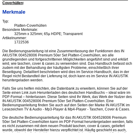
Coverhüllen
:
Merkmale
Typ:
Platten-Coverhüllen
Besondere Merkmale:
325mm x 325mm; 65µ HDPE; Transparent
Artikelnummer:
1722536
Die Bedienungsanleitung ist eine Zusammenfassung der Funktionen des IN
AKUSTIK 004528006 Premium 50er Set Platten-Coverhüllen, wo alle
grundlegenden und fortgeschrittenen Möglichkeiten angeführt sind und erklärt
wird, wie taschen, cover & cases zu verwenden sind. Das Handbuch befasst sich
zudem mit der Behandlung der häufigsten Probleme, einschließlich ihrer
Beseitigung. Detailliert beschrieben wird dies im Service-Handbuch, das in der
Regel nicht Bestandteil der Lieferung ist, doch kann es im Service IN AKUSTIK
heruntergeladen werden.
Falls Sie uns helfen möchten, die Datenbank zu erweitern, können Sie auf der
Seite einen Link zum Herunterladen des deutschen Handbuchs – ideal wäre im
PDF-Format – hinterlassen. Diese Seiten sind Ihr Werk, das Werk der Nutzer des
IN AKUSTIK 004528006 Premium 50er Set Platten-Coverhüllen. Eine
Bedienungsanleitung finden Sie auch auf den Seiten der Marke IN AKUSTIK im
Lesezeichen TV & Audio - Mp3-Player & Mp4-Player - Taschen, Cover & Cases.
Die deutsche Bedienungsanleitung für das IN AKUSTIK 004528006 Premium
50er Set Platten-Coverhüllen kann im PDF-Format heruntergeladen werden, falls
es nicht zusammen mit dem neuen Produkt taschen, cover & cases, geliefert
wurde, obwohl der Hersteller hierzu verpflichtet ist. Häufig geschieht es auch,